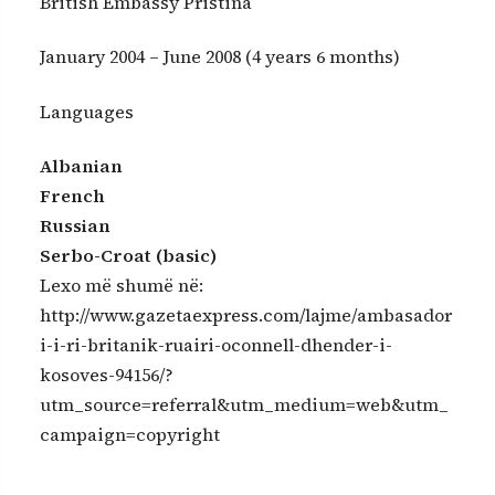
British Embassy Pristina
January 2004 – June 2008 (4 years 6 months)
Languages
Albanian
French
Russian
Serbo-Croat (basic)
Lexo më shumë në:
http://www.gazetaexpress.com/lajme/ambasador
i-i-ri-britanik-ruairi-oconnell-dhender-i-
kosoves-94156/?
utm_source=referral&utm_medium=web&utm_
campaign=copyright