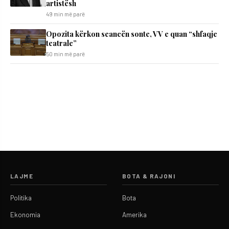
artistësh
49 min më parë
Opozita kërkon seancën sonte, VV e quan “shfaqje
teatrale”
50 min më parë
LAJME
BOTA & RAJONI
Politika
Bota
Ekonomia
Amerika