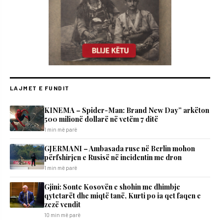
LAJMET E FUNDIT
KINEMA – Spider-Man: Brand New Day” arkëton
500 milionë dollarë në vetëm 7 ditë
1 min më parë
GJERMANI – Ambasada ruse në Berlin mohon
përfshirjen e Rusisë në incidentin me dron
1 min më parë
Gjini: Sonte Kosovën e shohin me dhimbje
qytetarët dhe miqtë tanë, Kurti po ia qet faqen e
zezë vendit
10 min më parë