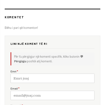
KOMENTET
Bëhu i pari që komenton!
LINI NJË KOMENT TË RI
Për t'u përgjigjur një komenti specifik, kliko butonin
💬
Përgjigju
poshtë atij komenti.
Emri
*
Email
*