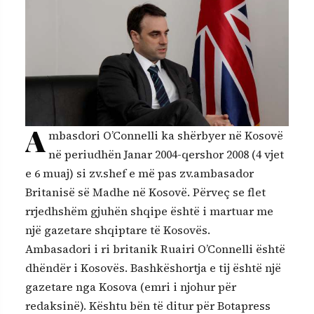
A
mbasdori O’Connelli ka shërbyer në Kosovë
në periudhën Janar 2004-qershor 2008 (4 vjet
e 6 muaj) si zv.shef e më pas zv.ambasador
Britanisë së Madhe në Kosovë. Përveç se flet
rrjedhshëm gjuhën shqipe është i martuar me
një gazetare shqiptare të Kosovës.
Ambasadori i ri britanik Ruairi O’Connelli është
dhëndër i Kosovës. Bashkëshortja e tij është një
gazetare nga Kosova (emri i njohur për
redaksinë). Kështu bën të ditur për Botapress