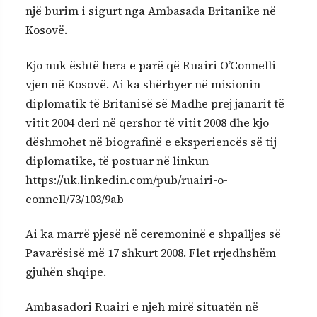
një burim i sigurt nga Ambasada Britanike në
Kosovë.
Kjo nuk është hera e parë që Ruairi O’Connelli
vjen në Kosovë. Ai ka shërbyer në misionin
diplomatik të Britanisë së Madhe prej janarit të
vitit 2004 deri në qershor të vitit 2008 dhe kjo
dëshmohet në biografinë e eksperiencës së tij
diplomatike, të postuar në linkun
https://uk.linkedin.com/pub/ruairi-o-
connell/73/103/9ab
Ai ka marrë pjesë në ceremoninë e shpalljes së
Pavarësisë më 17 shkurt 2008. Flet rrjedhshëm
gjuhën shqipe.
Ambasadori Ruairi e njeh mirë situatën në