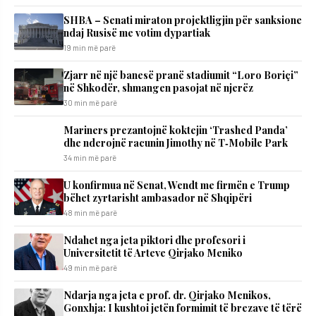
SHBA – Senati miraton projektligjin për sanksione
ndaj Rusisë me votim dypartiak
19 min më parë
Zjarr në një banesë pranë stadiumit “Loro Boriçi”
në Shkodër, shmangen pasojat në njerëz
30 min më parë
Mariners prezantojnë koktejin ‘Trashed Panda’
dhe nderojnë racunin Jimothy në T‑Mobile Park
34 min më parë
U konfirmua në Senat, Wendt me firmën e Trump
bëhet zyrtarisht ambasador në Shqipëri
48 min më parë
Ndahet nga jeta piktori dhe profesori i
Universitetit të Arteve Qirjako Meniko
49 min më parë
Ndarja nga jeta e prof. dr. Qirjako Menikos,
Gonxhja: I kushtoi jetën formimit të brezave të tërë