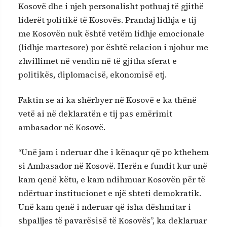
Kosovë dhe i njeh personalisht pothuaj të gjithë
liderët politikë të Kosovës. Prandaj lidhja e tij
me Kosovën nuk është vetëm lidhje emocionale
(lidhje martesore) por është relacion i njohur me
zhvillimet në vendin në të gjitha sferat e
politikës, diplomacisë, ekonomisë etj.
Faktin se ai ka shërbyer në Kosovë e ka thënë
vetë ai në deklaratën e tij pas emërimit
ambasador në Kosovë.
“Unë jam i nderuar dhe i kënaqur që po kthehem
si Ambasador në Kosovë. Herën e fundit kur unë
kam qenë këtu, e kam ndihmuar Kosovën për të
ndërtuar institucionet e një shteti demokratik.
Unë kam qenë i nderuar që isha dëshmitar i
shpalljes të pavarësisë të Kosovës”, ka deklaruar