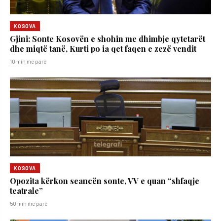
KOSOVA
Gjini: Sonte Kosovën e shohin me dhimbje qytetarët
dhe miqtë tanë, Kurti po ia qet faqen e zezë vendit
10 min më parë
KOSOVA
Opozita kërkon seancën sonte, VV e quan “shfaqje
teatrale”
50 min më parë