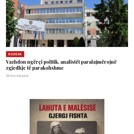
KOSOVA
Vazhdon ngërçi politik, analistët paralajmërojnë
zgjedhje të parakohshme
55 min më parë