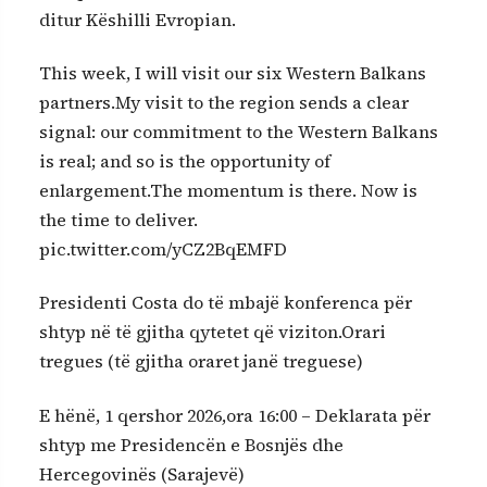
ditur Këshilli Evropian.
This week, I will visit our six Western Balkans
partners.My visit to the region sends a clear
signal: our commitment to the Western Balkans
is real; and so is the opportunity of
enlargement.The momentum is there. Now is
the time to deliver.
pic.twitter.com/yCZ2BqEMFD
Presidenti Costa do të mbajë konferenca për
shtyp në të gjitha qytetet që viziton.Orari
tregues (të gjitha oraret janë treguese)
E hënë, 1 qershor 2026,ora 16:00 – Deklarata për
shtyp me Presidencën e Bosnjës dhe
Hercegovinës (Sarajevë)