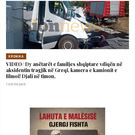
KRONIKA
VIDEO/ Dy anëtarët e familjes shqiptare vdiqën në
aksidentin tragjik në Greqi, kamera e kamionit e
filmoi! Djali në timon,
1 orë më parë