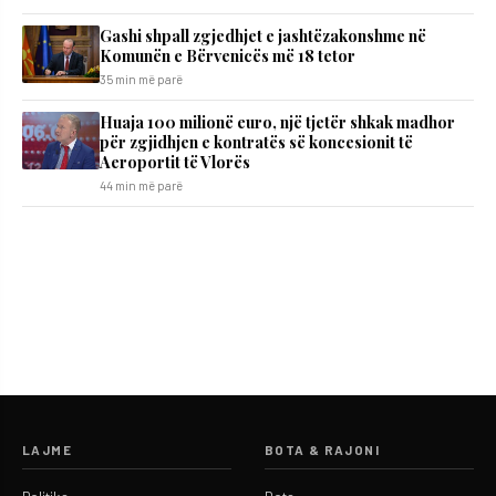
Gashi shpall zgjedhjet e jashtëzakonshme në
Komunën e Bërvenicës më 18 tetor
35 min më parë
Huaja 100 milionë euro, një tjetër shkak madhor
për zgjidhjen e kontratës së koncesionit të
Aeroportit të Vlorës
44 min më parë
LAJME
BOTA & RAJONI