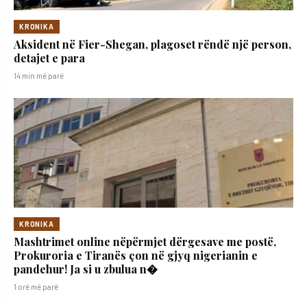
KRONIKA
Aksident në Fier-Shegan, plagoset rëndë një person,
detajet e para
14 min më parë
KRONIKA
Mashtrimet online nëpërmjet dërgesave me postë,
Prokuroria e Tiranës çon në gjyq nigerianin e
pandehur! Ja si u zbulua n�
1 orë më parë