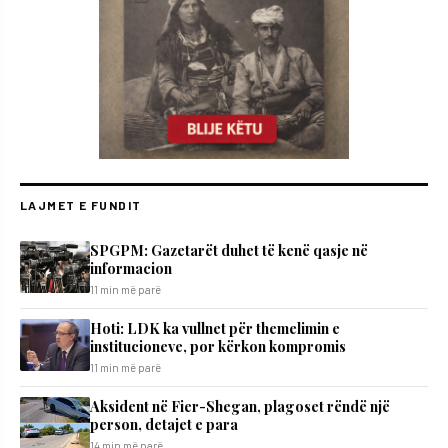
LAJMET E FUNDIT
SPGPM: Gazetarët duhet të kenë qasje në
informacion
11 min më parë
Hoti: LDK ka vullnet për themelimin e
institucioneve, por kërkon kompromis
11 min më parë
Aksident në Fier-Shegan, plagoset rëndë një
person, detajet e para
14 min më parë