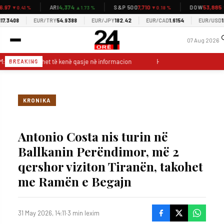
97
4,374
7,710
53,885
ARI
S&P 500
DOW
▼0.41 %
▲1.73 %
▼0.18 %
▼0.
3408
EUR/TRY
54.9388
EUR/JPY
182.42
EUR/CAD
1.6154
EUR/USD
1.15
07 Aug 2026
 Gazetarët duhet të kenë qasje në informacion
Hoti: LDK ka vullnet për
BREAKING
KRONIKA
Antonio Costa nis turin në
Ballkanin Perëndimor, më 2
qershor viziton Tiranën, takohet
me Ramën e Begajn
31 May 2026, 14:11
·
3 min lexim