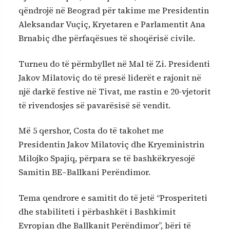
qëndrojë në Beograd për takime me Presidentin
Aleksandar Vuçiç, Kryetaren e Parlamentit Ana
Brnabiç dhe përfaqësues të shoqërisë civile.
Turneu do të përmbyllet në Mal të Zi. Presidenti
Jakov Milatoviç do të presë liderët e rajonit në
një darkë festive në Tivat, me rastin e 20-vjetorit
të rivendosjes së pavarësisë së vendit.
Më 5 qershor, Costa do të takohet me
Presidentin Jakov Milatoviç dhe Kryeministrin
Milojko Spajiq, përpara se të bashkëkryesojë
Samitin BE–Ballkani Perëndimor.
Tema qendrore e samitit do të jetë “Prosperiteti
dhe stabiliteti i përbashkët i Bashkimit
Evropian dhe Ballkanit Perëndimor”, bëri të