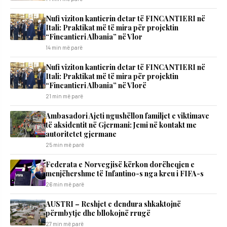
Nufi viziton kantierin detar të FINCANTIERI në
Itali: Praktikat më të mira për projektin
“Fincantieri Albania” në Vlor
14 min më parë
Nufi viziton kantierin detar të FINCANTIERI në
Itali: Praktikat më të mira për projektin
“Fincantieri Albania” në Vlorë
21 min më parë
Ambasadori Ajeti ngushëllon familjet e viktimave
të aksidentit në Gjermani: Jemi në kontakt me
autoritetet gjermane
25 min më parë
Federata e Norvegjisë kërkon dorëheqjen e
menjëhershme të Infantino-s nga kreu i FIFA-s
26 min më parë
AUSTRI – Reshjet e dendura shkaktojnë
përmbytje dhe bllokojnë rrugë
27 min më parë