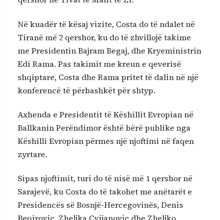
Në kuadër të kësaj vizite, Costa do të ndalet në
Tiranë më 2 qershor, ku do të zhvillojë takime
me Presidentin Bajram Begaj, dhe Kryeministrin
Edi Rama. Pas takimit me kreun e qeverisë
shqiptare, Costa dhe Rama pritet të dalin në një
konferencë të përbashkët për shtyp.
Axhenda e Presidentit të Këshillit Evropian në
Ballkanin Perëndimor është bërë publike nga
Këshilli Evropian përmes një njoftimi në faqen
zyrtare.
Sipas njoftimit, turi do të nisë më 1 qershor në
Sarajevë, ku Costa do të takohet me anëtarët e
Presidencës së Bosnjë-Hercegovinës, Denis
Beqiroviç, Zheljka Cvijanoviç dhe Zheljko