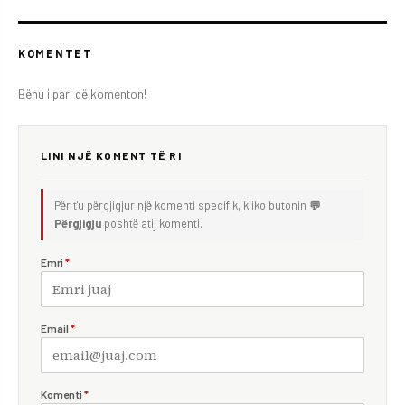
KOMENTET
Bëhu i pari që komenton!
LINI NJË KOMENT TË RI
Për t'u përgjigjur një komenti specifik, kliko butonin
💬
Përgjigju
poshtë atij komenti.
Emri
*
Email
*
Komenti
*