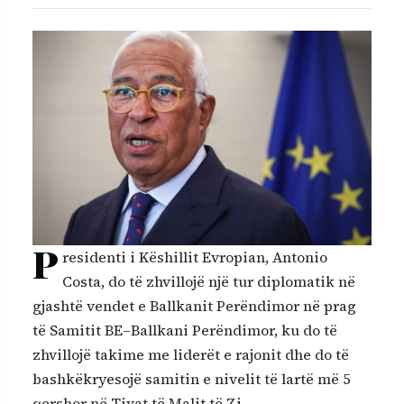
P
residenti i Këshillit Evropian, Antonio
Costa, do të zhvillojë një tur diplomatik në
gjashtë vendet e Ballkanit Perëndimor në prag
të Samitit BE–Ballkani Perëndimor, ku do të
zhvillojë takime me liderët e rajonit dhe do të
bashkëkryesojë samitin e nivelit të lartë më 5
qershor në Tivat të Malit të Zi.