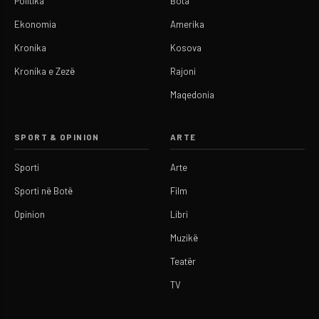
Politika
Bota
Ekonomia
Amerika
Kronika
Kosova
Kronika e Zezë
Rajoni
Maqedonia
SPORT & OPINION
ARTE
Sporti
Arte
Sporti në Botë
Film
Opinion
Libri
Muzikë
Teatër
TV