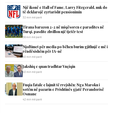
Një ikonë e Hall of Fame, Larry Fitzgerald, nuk do
të deklarojë zyrtarisht pensionimin
32 min më parë
Tirana barazon 2-2 në miqësoren e paradites në
Turqi, pasdite zhvillon një tjetër test
36 min më parë
Njoftimet për media po bëhen burim gjithnjë e më i
rëndësishëm për IA-në
40 min më parë
Jakshiq e quan tradhtar Vuçiqin
40 min më parë
Fuqia fatale e lajmit të rrejshën: Nga Maroku i
sotëm në pazarin e Prishtinës gjatë Perandorisë
Osmane
42 min më parë