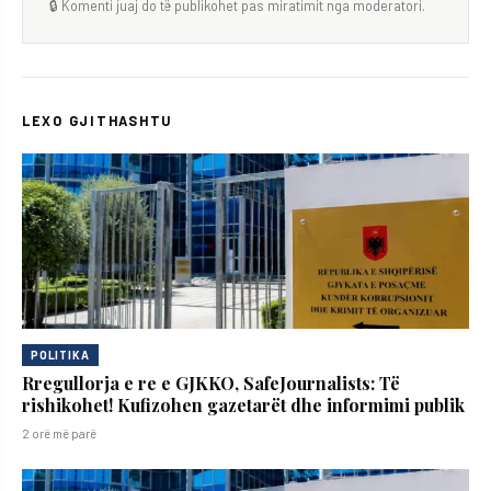
🔒 Komenti juaj do të publikohet pas miratimit nga moderatori.
LEXO GJITHASHTU
POLITIKA
Rregullorja e re e GJKKO, SafeJournalists: Të
rishikohet! Kufizohen gazetarët dhe informimi publik
2 orë më parë