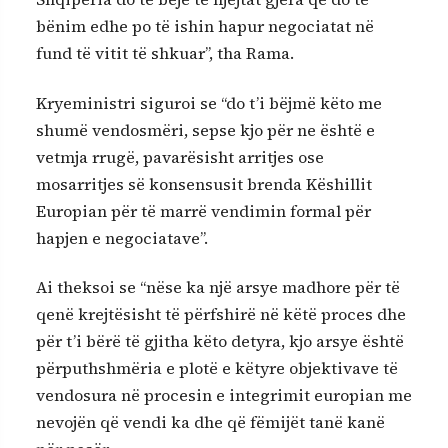
bënim edhe po të ishin hapur negociatat në
fund të vitit të shkuar”, tha Rama.
Kryeministri siguroi se “do t’i bëjmë këto me
shumë vendosmëri, sepse kjo për ne është e
vetmja rrugë, pavarësisht arritjes ose
mosarritjes së konsensusit brenda Këshillit
Europian për të marrë vendimin formal për
hapjen e negociatave”.
Ai theksoi se “nëse ka një arsye madhore për të
qenë krejtësisht të përfshirë në këtë proces dhe
për t’i bërë të gjitha këto detyra, kjo arsye është
përputhshmëria e plotë e këtyre objektivave të
vendosura në procesin e integrimit europian me
nevojën që vendi ka dhe që fëmijët tanë kanë