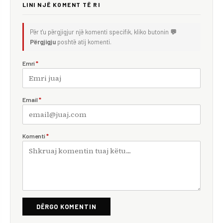
LINI NJË KOMENT TË RI
Për t'u përgjigjur një komenti specifik, kliko butonin
💬
Përgjigju
poshtë atij komenti.
Emri
*
Email
*
Komenti
*
DËRGO KOMENTIN