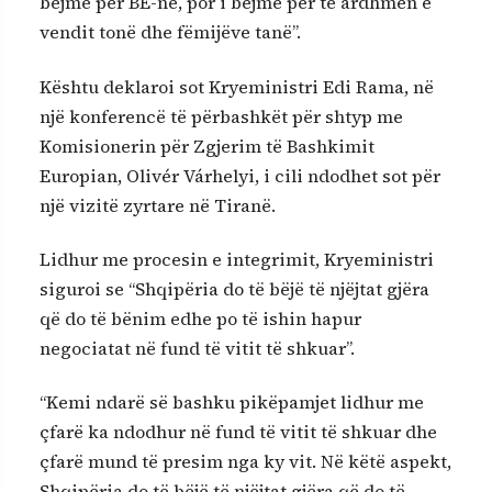
bëjmë për BE-në, por i bëjmë për të ardhmen e
vendit tonë dhe fëmijëve tanë”.
Kështu deklaroi sot Kryeministri Edi Rama, në
një konferencë të përbashkët për shtyp me
Komisionerin për Zgjerim të Bashkimit
Europian, Olivér Várhelyi, i cili ndodhet sot për
një vizitë zyrtare në Tiranë.
Lidhur me procesin e integrimit, Kryeministri
siguroi se “Shqipëria do të bëjë të njëjtat gjëra
që do të bënim edhe po të ishin hapur
negociatat në fund të vitit të shkuar”.
“Kemi ndarë së bashku pikëpamjet lidhur me
çfarë ka ndodhur në fund të vitit të shkuar dhe
çfarë mund të presim nga ky vit. Në këtë aspekt,
Shqipëria do të bëjë të njëjtat gjëra që do të