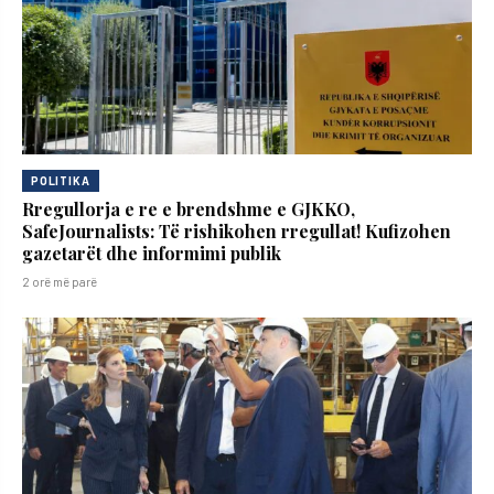
POLITIKA
Rregullorja e re e brendshme e GJKKO,
SafeJournalists: Të rishikohen rregullat! Kufizohen
gazetarët dhe informimi publik
2 orë më parë