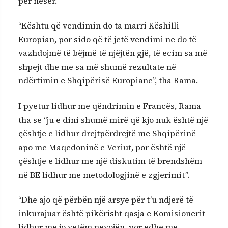
për nesër.
“Kështu që vendimin do ta marri Këshilli
Europian, por sido që të jetë vendimi ne do të
vazhdojmë të bëjmë të njëjtën gjë, të ecim sa më
shpejt dhe me sa më shumë rezultate në
ndërtimin e Shqipërisë Europiane”, tha Rama.
I pyetur lidhur me qëndrimin e Francës, Rama
tha se “ju e dini shumë mirë që kjo nuk është një
çështje e lidhur drejtpërdrejtë me Shqipërinë
apo me Maqedoninë e Veriut, por është një
çështje e lidhur me një diskutim të brendshëm
në BE lidhur me metodologjinë e zgjerimit”.
“Dhe ajo që përbën një arsye për t’u ndjerë të
inkurajuar është pikërisht qasja e Komisionerit
lidhur me jo vetëm nevojën, por edhe me