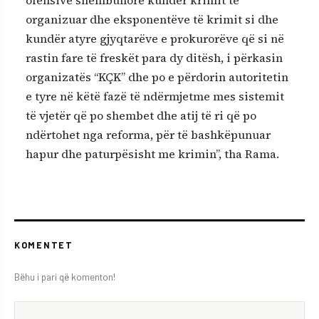
ofensivë shembullore kundër krimit të
organizuar dhe eksponentëve të krimit si dhe
kundër atyre gjyqtarëve e prokurorëve që si në
rastin fare të freskët para dy ditësh, i përkasin
organizatës “KÇK” dhe po e përdorin autoritetin
e tyre në këtë fazë të ndërmjetme mes sistemit
të vjetër që po shembet dhe atij të ri që po
ndërtohet nga reforma, për të bashkëpunuar
hapur dhe paturpësisht me krimin”, tha Rama.
KOMENTET
Bëhu i pari që komenton!