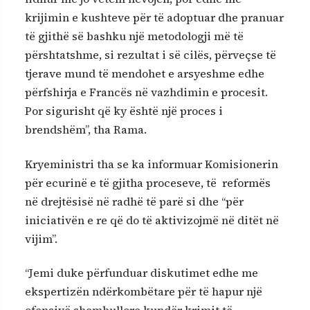
krijimin e kushteve për të adoptuar dhe pranuar
të gjithë së bashku një metodologji më të
përshtatshme, si rezultat i së cilës, përveçse të
tjerave mund të mendohet e arsyeshme edhe
përfshirja e Francës në vazhdimin e procesit.
Por sigurisht që ky është një proces i
brendshëm”, tha Rama.
Kryeministri tha se ka informuar Komisionerin
për ecurinë e të gjitha proceseve, të reformës
në drejtësisë në radhë të parë si dhe “për
iniciativën e re që do të aktivizojmë në ditët në
vijim”.
“Jemi duke përfunduar diskutimet edhe me
ekspertizën ndërkombëtare për të hapur një