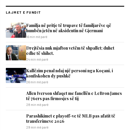
LAJMET E FUNDIT
​Familja në pritje të trupave të familjarëve që
humbën jetën në aksidentin në Gjermani
16 min më parë
Drejtësia nuk mjafton vetëm të shpallet; duhet
edhe të shihet.
24 min më parë
Kallëzim penal ndaj një personi nga Koçani, i
konfiskohen dy pushkë
26 min më parë
Allen Iverson shfaqet me fanellën e LeBron James
të 76ers pas firmosjes së tij
28 min më parë
Parashikimet e playoff-ve të MLB pas afatit të
transferimeve 2026
29 min më parë