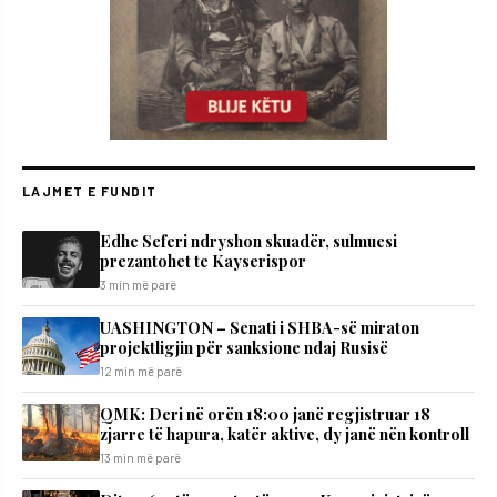
LAJMET E FUNDIT
Edhe Seferi ndryshon skuadër, sulmuesi
prezantohet te Kayserispor
3 min më parë
UASHINGTON – Senati i SHBA-së miraton
projektligjin për sanksione ndaj Rusisë
12 min më parë
QMK: Deri në orën 18:00 janë regjistruar 18
zjarre të hapura, katër aktive, dy janë nën kontroll
13 min më parë