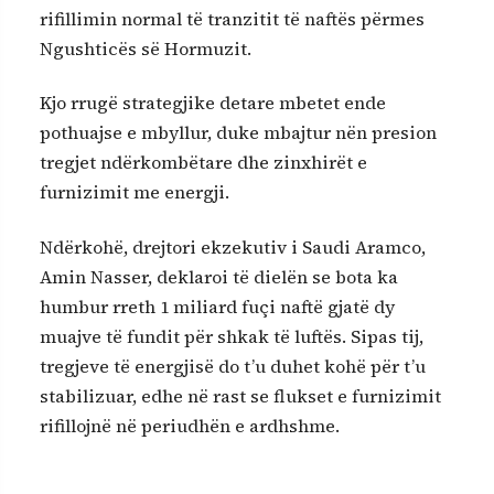
rifillimin normal të tranzitit të naftës përmes
Ngushticës së Hormuzit.
Kjo rrugë strategjike detare mbetet ende
pothuajse e mbyllur, duke mbajtur nën presion
tregjet ndërkombëtare dhe zinxhirët e
furnizimit me energji.
Ndërkohë, drejtori ekzekutiv i Saudi Aramco,
Amin Nasser, deklaroi të dielën se bota ka
humbur rreth 1 miliard fuçi naftë gjatë dy
muajve të fundit për shkak të luftës. Sipas tij,
tregjeve të energjisë do t’u duhet kohë për t’u
stabilizuar, edhe në rast se flukset e furnizimit
rifillojnë në periudhën e ardhshme.