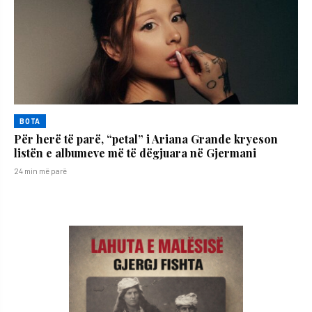
BOTA
Për herë të parë, “petal” i Ariana Grande kryeson
listën e albumeve më të dëgjuara në Gjermani
24 min më parë