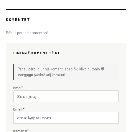
KOMENTET
Bëhu i pari që komenton!
LINI NJË KOMENT TË RI
Për t'u përgjigjur një komenti specifik, kliko butonin
💬
Përgjigju
poshtë atij komenti.
Emri
*
Email
*
Komenti
*