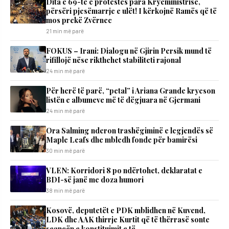
Dita e 69-të e protestës para Kryeministrisë,
përsëri pjesëmarrje e ulët! I kërkojnë Ramës që të
mos prekë Zvërnec
21 min më parë
FOKUS – Irani: Dialogu në Gjirin Persik mund të
rifillojë nëse rikthehet stabiliteti rajonal
24 min më parë
Për herë të parë, “petal” i Ariana Grande kryeson
listën e albumeve më të dëgjuara në Gjermani
24 min më parë
Ora Salming nderon trashëgiminë e legjendës së
Maple Leafs dhe mbledh fonde për bamirësi
30 min më parë
VLEN: Korridori 8 po ndërtohet, deklaratat e
BDI-së janë me doza ​humori
38 min më parë
Kosovë, deputetët e PDK mblidhen në Kuvend,
LDK dhe AAK thirrje Kurtit që të thërrasë sonte
seancën e konstituimit e të