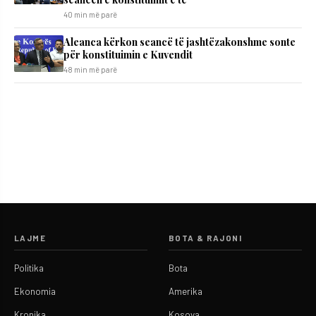
40 min më parë
Aleanca kërkon seancë të jashtëzakonshme sonte
për konstituimin e Kuvendit
48 min më parë
LAJME
BOTA & RAJONI
Politika
Bota
Ekonomia
Amerika
Kronika
Kosova