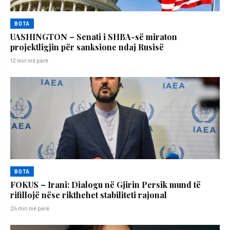
BOTA
UASHINGTON – Senati i SHBA-së miraton
projektligjin për sanksione ndaj Rusisë
12 min më parë
BOTA
FOKUS – Irani: Dialogu në Gjirin Persik mund të
rifillojë nëse rikthehet stabiliteti rajonal
24 min më parë