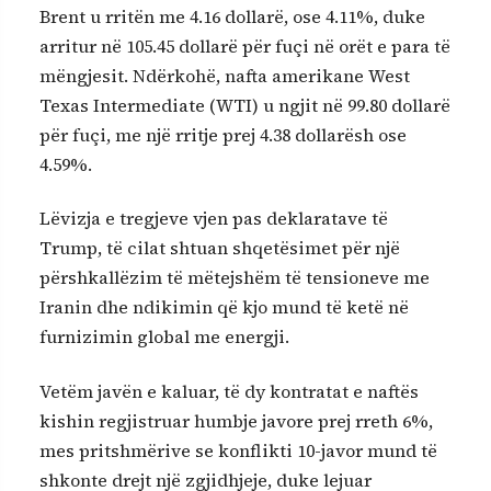
Brent u rritën me 4.16 dollarë, ose 4.11%, duke
arritur në 105.45 dollarë për fuçi në orët e para të
mëngjesit. Ndërkohë, nafta amerikane West
Texas Intermediate (WTI) u ngjit në 99.80 dollarë
për fuçi, me një rritje prej 4.38 dollarësh ose
4.59%.
Lëvizja e tregjeve vjen pas deklaratave të
Trump, të cilat shtuan shqetësimet për një
përshkallëzim të mëtejshëm të tensioneve me
Iranin dhe ndikimin që kjo mund të ketë në
furnizimin global me energji.
Vetëm javën e kaluar, të dy kontratat e naftës
kishin regjistruar humbje javore prej rreth 6%,
mes pritshmërive se konflikti 10-javor mund të
shkonte drejt një zgjidhjeje, duke lejuar