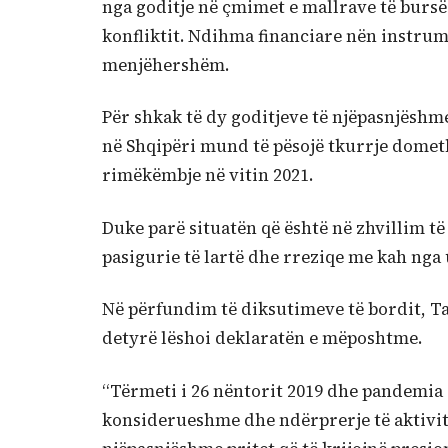
nga goditje në çmimet e mallrave të bursës
konfliktit. Ndihma financiare nën instrum
menjëhershëm.
Për shkak të dy goditjeve të njëpasnjëshm
në Shqipëri mund të pësojë tkurrje dometh
rimëkëmbje në vitin 2021.
Duke parë situatën që është në zhvillim t
pasigurie të lartë dhe rreziqe me kah nga u
Në përfundim të diksutimeve të bordit, Ta
detyrë lëshoi deklaratën e mëposhtme.
“Tërmeti i 26 nëntorit 2019 dhe pandemia 
konsiderueshme dhe ndërprerje të aktivite