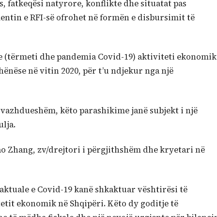
, fatkeqësi natyrore, konflikte dhe situatat pas
entin e RFI-së ofrohet në formën e disbursimit të
e (tërmeti dhe pandemia Covid-19) aktiviteti ekonomik
ënëse në vitin 2020, për t’u ndjekur nga një
ë vazhdueshëm, këto parashikime janë subjekt i një
lja.
o Zhang, zv/drejtori i përgjithshëm dhe kryetari në
aktuale e Covid-19 kanë shkaktuar vështirësi të
tit ekonomik në Shqipëri. Këto dy goditje të