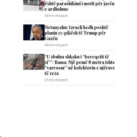
është parashikimi i motit për javën
e ardhshme
46 min më parë
Netanyahu: Izraeli hedh poshtë
planin 15-pikësh të Trump për
Gazën
46 min më parë
“U zbulua shkaku i “bereqetit të
zi””/ Rama: Një pemë 8 metra ishte
“varrosur” në kolektorin e ujërave
të zeza
47 min më parë