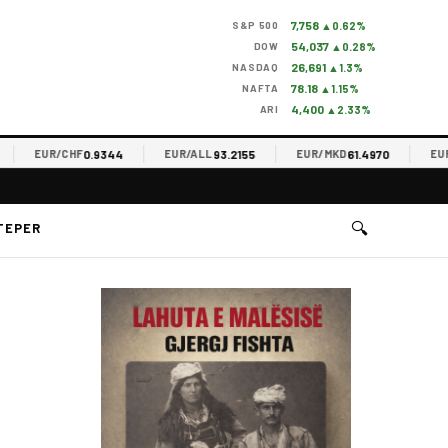
7,758
S&P 500
▲0.62%
54,037
DOW
▲0.28%
26,691
NASDAQ
▲1.3%
78.18
NAFTA
▲1.15%
4,400
ARI
▲2.33%
0.9344
93.2155
61.4970
EUR/CHF
EUR/ALL
EUR/MKD
EUR/RS
🔍
TEPER