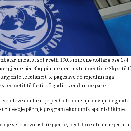
bëtar miratoi sot rreth 190.5 milionë dollarë ose 174
mergjente për Shqipërinë nën Instrumentin e Shpejtë t
 urgjente të bilancit të pagesave që rrjedhin nga
s tërmetit të fortë që goditi vendin më parë.
re vendeve anëtare që përballen me një nevojë urgjente
asur nevojë për një program ekonomik apo rishikime.
 një sërë nevojash urgjente, përfshirë ato që rrjedhin