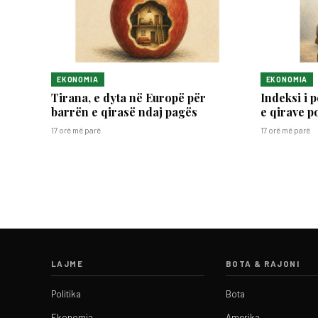
EKONOMIA
EKONOMIA
Tirana, e dyta në Europë për
Indeksi i 
barrën e qirasë ndaj pagës
e qirave p
17 orë më parë
17 orë më parë
LAJME
BOTA & RAJONI
Politika
Bota
Ekonomia
Amerika