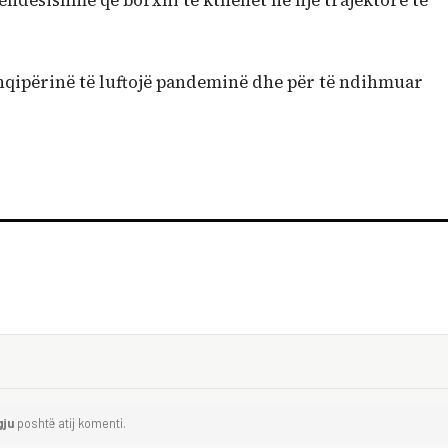
e rëndësishme që borxhi të kthehet në një trajektore të
hqipërinë të luftojë pandeminë dhe për të ndihmuar
gju
poshtë atij komenti.