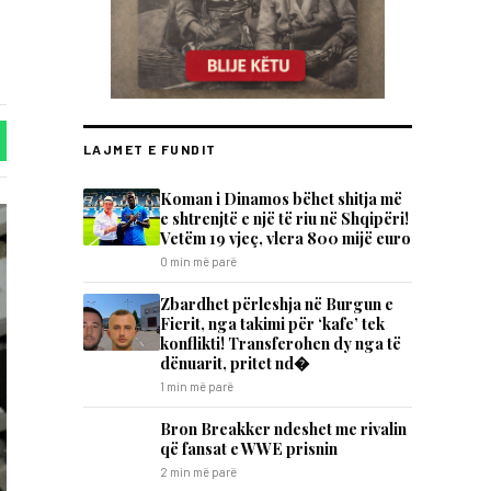
LAJMET E FUNDIT
Koman i Dinamos bëhet shitja më
e shtrenjtë e një të riu në Shqipëri!
Vetëm 19 vjeç, vlera 800 mijë euro
0 min më parë
Zbardhet përleshja në Burgun e
Fierit, nga takimi për ‘kafe’ tek
konflikti! Transferohen dy nga të
dënuarit, pritet nd�
1 min më parë
Bron Breakker ndeshet me rivalin
që fansat e WWE prisnin
2 min më parë