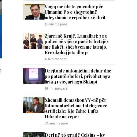
​Vuçiq me ide të çmendur për
Ujmanin: Po e shqyrtojmë
ndryshimin e rrjedhës së Ibrit
13 min më parë
Zjarri në Krujë, Lamallari: 300
policë në vijën e parë të betejës
me flakët, shërbyen me kurajo.
Rrezikohej jeta dhe p
17 min më parë
Drejtonte automjetin i dehur dhe
ë
pa patentë shoferi, privohet nga
liria 41 vjeçari nga Shkupi
19 min më parë
Xhemaili demaskon VV-në për
fotomontazhet me Inteligjencë
Artificiale: Kjo është Lufta
Hibride në vepër
24 min më parë
Deri në 36 gradë Celsius – ky