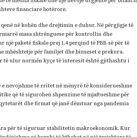
ne të mëdha fiskale dhe një nevojë urgjente për bilanci
hteve financiare botërore.
a qenë në kohën dhe drejtimin e duhur. Në përgjigje të
ërmarrë masa shtrënguese për kontrollin dhe
 një paketë fiskale prej 1.4 perqind të PBB-së për të
 mbështetje për familjet dhe bizneset e prekura.
r të ulur normën kyçe të interesit është gjithashtu i
të e nevojshme të rritet në mënyrë të konsiderueshme
 kritike që të sigurohen shpenzime të mjaftueshme për
qytetarët dhe firmat që janë dëmtuar nga pandemia
ra për të siguruar stabilitetin makroekonomik. Kur