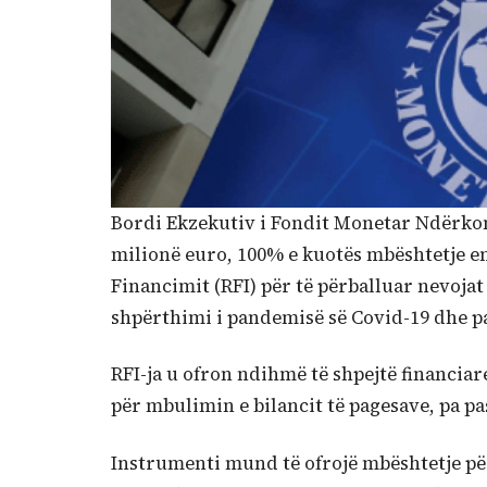
Bordi Ekzekutiv i Fondit Monetar Ndërkom
milionë euro, 100% e kuotës mbështetje e
Financimit (RFI) për të përballuar nevojat
shpërthimi i pandemisë së Covid-19 dhe pa
RFI-ja u ofron ndihmë të shpejtë financia
për mbulimin e bilancit të pagesave, pa p
Instrumenti mund të ofrojë mbështetje për