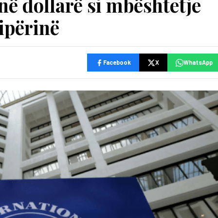
në dollarë si mbështetje
ipërinë
Facebook
X
WhatsApp