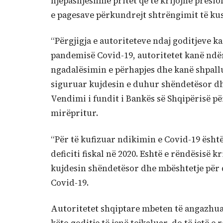
njëpasnjëshme pritet që të krijojnë presio
e pagesave përkundrejt shtrëngimit të kus
“Përgjigja e autoriteteve ndaj goditjeve k
pandemisë Covid-19, autoritetet kanë nd
ngadalësimin e përhapjes dhe kanë shpallur
siguruar kujdesin e duhur shëndetësor dhe
Vendimi i fundit i Bankës së Shqipërisë pë
mirëpritur.
“Për të kufizuar ndikimin e Covid-19 ësh
deficiti fiskal në 2020. Eshtë e rëndësisë
kujdesin shëndetësor dhe mbështetje për 
Covid-19.
Autoritetet shqiptare mbeten të angazhua