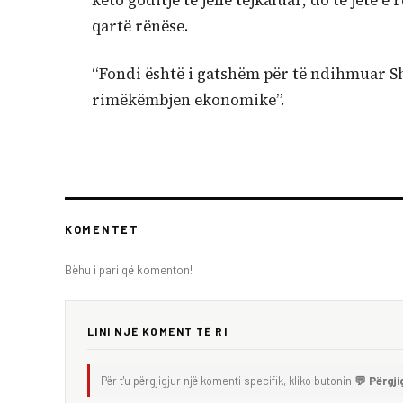
këto goditje të jenë tejkaluar, do të jetë 
qartë rënëse.
“Fondi është i gatshëm për të ndihmuar S
rimëkëmbjen ekonomike”.
KOMENTET
Bëhu i pari që komenton!
LINI NJË KOMENT TË RI
Për t'u përgjigjur një komenti specifik, kliko butonin
💬 Përgji