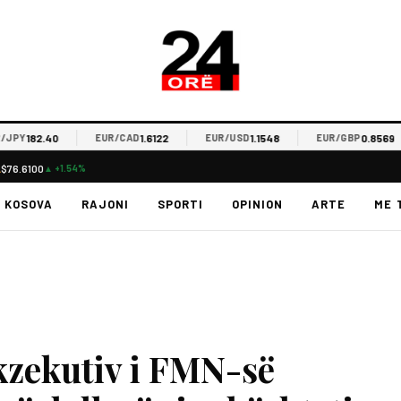
182.40
1.6122
1.1548
0.8569
Y
EUR/CAD
EUR/USD
EUR/GBP
L
$76.6100
▲ +1.54%
KOSOVA
RAJONI
SPORTI
OPINION
ARTE
ME 
zekutiv i FMN-së