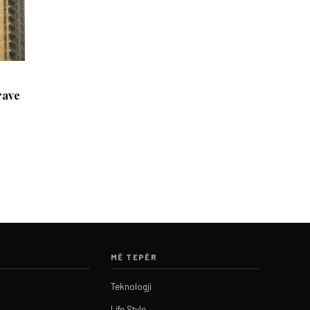
rave
MË TEPËR
Teknologji
Life Style