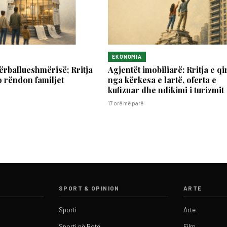
EKONOMIA
përballueshmërisë; Rritja
Agjentët imobiliarë: Rritja e qi
o rëndon familjet
nga kërkesa e lartë, oferta e
kufizuar dhe ndikimi i turizmit
17 orë më parë
SPORT & OPINION
ARTE
Sporti
Arte
Sporti në Botë
Film