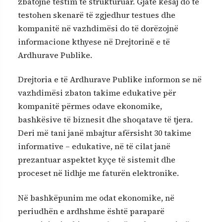
zbatojnë testim të strukturuar. Gjatë kësaj do të
testohen skenarë të zgjedhur testues dhe
kompanitë në vazhdimësi do të dorëzojnë
informacione kthyese në Drejtorinë e të
Ardhurave Publike.
Drejtoria e të Ardhurave Publike informon se në
vazhdimësi zbaton takime edukative për
kompanitë përmes odave ekonomike,
bashkësive të biznesit dhe shoqatave të tjera.
Deri më tani janë mbajtur afërsisht 30 takime
informative – edukative, në të cilat janë
prezantuar aspektet kyçe të sistemit dhe
proceset në lidhje me faturën elektronike.
Në bashkëpunim me odat ekonomike, në
periudhën e ardhshme është paraparë