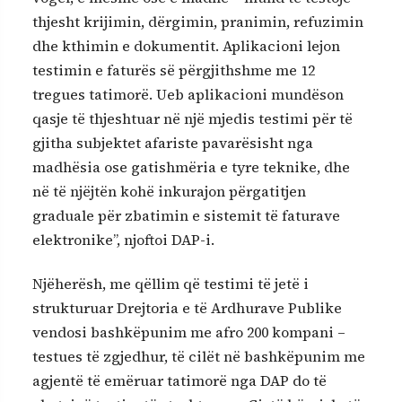
thjesht krijimin, dërgimin, pranimin, refuzimin
dhe kthimin e dokumentit. Aplikacioni lejon
testimin e faturës së përgjithshme me 12
tregues tatimorë. Ueb aplikacioni mundëson
qasje të thjeshtuar në një mjedis testimi për të
gjitha subjektet afariste pavarësisht nga
madhësia ose gatishmëria e tyre teknike, dhe
në të njëjtën kohë inkurajon përgatitjen
graduale për zbatimin e sistemit të faturave
elektronike”, njoftoi DAP-i.
Njëherësh, me qëllim që testimi të jetë i
strukturuar Drejtoria e të Ardhurave Publike
vendosi bashkëpunim me afro 200 kompani –
testues të zgjedhur, të cilët në bashkëpunim me
agjentë të emëruar tatimorë nga DAP do të