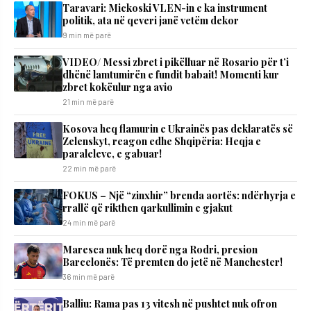
Taravari: Mickoski VLEN-in e ka instrument
politik, ata në qeveri janë vetëm dekor
9 min më parë
VIDEO/ Messi zbret i pikëlluar në Rosario për t’i
dhënë lamtumirën e fundit babait! Momenti kur
zbret kokëulur nga avio
21 min më parë
Kosova heq flamurin e Ukrainës pas deklaratës së
Zelenskyt, reagon edhe Shqipëria: Heqja e
paraleleve, e gabuar!
22 min më parë
FOKUS – Një “zinxhir” brenda aortës: ndërhyrja e
rrallë që rikthen qarkullimin e gjakut
24 min më parë
Maresca nuk heq dorë nga Rodri, presion
Barcelonës: Të premten do jetë në Manchester!
36 min më parë
Balliu: Rama pas 13 vitesh në pushtet nuk ofron