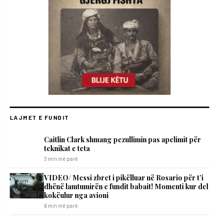
LAJMET E FUNDIT
Caitlin Clark shmang pezullimin pas apelimit për
teknikat e teta
3 min më parë
VIDEO/ Messi zbret i pikëlluar në Rosario për t’i
dhënë lamtumirën e fundit babait! Momenti kur del
kokëulur nga avioni
6 min më parë