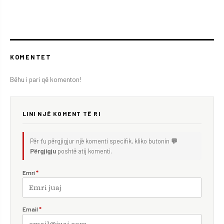
KOMENTET
Bëhu i pari që komenton!
LINI NJË KOMENT TË RI
Për t'u përgjigjur një komenti specifik, kliko butonin
💬
Përgjigju
poshtë atij komenti.
Emri
*
Email
*