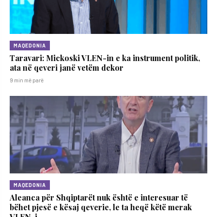
MAQEDONIA
Taravari: Mickoski VLEN-in e ka instrument politik,
ata në qeveri janë vetëm dekor
9 min më parë
MAQEDONIA
Aleanca për Shqiptarët nuk është e interesuar të
bëhet pjesë e kësaj qeverie, le ta heqë këtë merak
VLEN-i