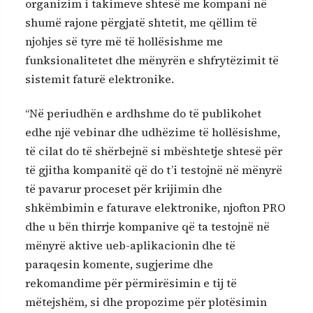
organizim i takimeve shtesë me kompani në
shumë rajone përgjatë shtetit, me qëllim të
njohjes së tyre më të hollësishme me
funksionalitetet dhe mënyrën e shfrytëzimit të
sistemit faturë elektronike.
“Në periudhën e ardhshme do të publikohet
edhe një vebinar dhe udhëzime të hollësishme,
të cilat do të shërbejnë si mbështetje shtesë për
të gjitha kompanitë që do t’i testojnë në mënyrë
të pavarur proceset për krijimin dhe
shkëmbimin e faturave elektronike, njofton PRO
dhe u bën thirrje kompanive që ta testojnë në
mënyrë aktive ueb-aplikacionin dhe të
paraqesin komente, sugjerime dhe
rekomandime për përmirësimin e tij të
mëtejshëm, si dhe propozime për plotësimin