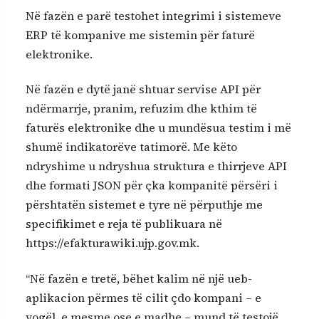
Në fazën e parë testohet integrimi i sistemeve
ERP të kompanive me sistemin për faturë
elektronike.
Në fazën e dytë janë shtuar servise API për
ndërmarrje, pranim, refuzim dhe kthim të
faturës elektronike dhe u mundësua testim i më
shumë indikatorëve tatimorë. Me këto
ndryshime u ndryshua struktura e thirrjeve API
dhe formati JSON për çka kompanitë përsëri i
përshtatën sistemet e tyre në përputhje me
specifikimet e reja të publikuara në
https://efakturawiki.ujp.gov.mk.
“Në fazën e tretë, bëhet kalim në një ueb-
aplikacion përmes të cilit çdo kompani – e
vogël, e mesme ose e madhe – mund të testojë