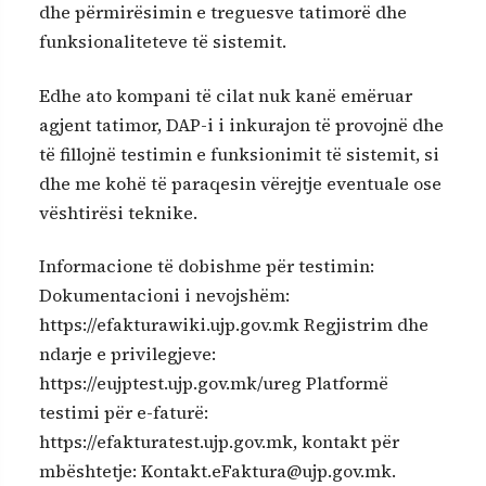
dhe përmirësimin e treguesve tatimorë dhe
funksionaliteteve të sistemit.
Edhe ato kompani të cilat nuk kanë emëruar
agjent tatimor, DAP-i i inkurajon të provojnë dhe
të fillojnë testimin e funksionimit të sistemit, si
dhe me kohë të paraqesin vërejtje eventuale ose
vështirësi teknike.
Informacione të dobishme për testimin:
Dokumentacioni i nevojshëm:
https://efakturawiki.ujp.gov.mk Regjistrim dhe
ndarje e privilegjeve:
https://eujptest.ujp.gov.mk/ureg Platformë
testimi për e-faturë:
https://efakturatest.ujp.gov.mk, kontakt për
mbështetje: Kontakt.eFaktura@ujp.gov.mk.