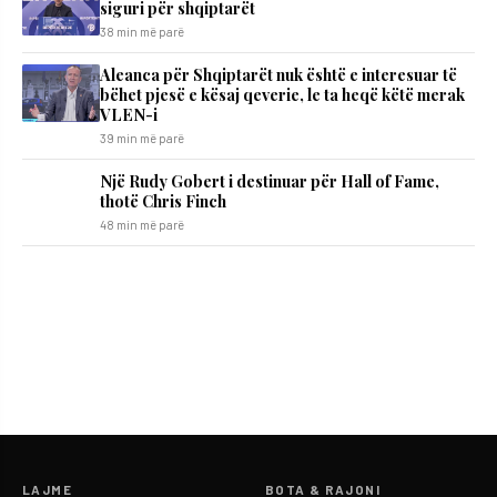
siguri për shqiptarët
38 min më parë
Aleanca për Shqiptarët nuk është e interesuar të
bëhet pjesë e kësaj qeverie, le ta heqë këtë merak
VLEN-i
39 min më parë
Një Rudy Gobert i destinuar për Hall of Fame,
thotë Chris Finch
48 min më parë
LAJME
BOTA & RAJONI