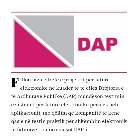
F
illon faza e tretë e projektit për faturë
elektronike në kuadër të të cilës Drejtoria e
të Ardhurave Publike (DAP) mundëson testimin
e sistemit për faturë elektronike përmes ueb-
aplikacionit, me qëllim që kompanitë të kenë
qasje në testin praktik për shkëmbim elektronik
të faturave – informon sot DAP-i.