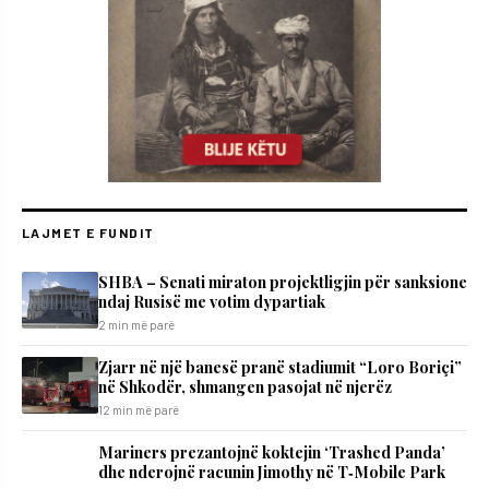
LAJMET E FUNDIT
SHBA – Senati miraton projektligjin për sanksione
ndaj Rusisë me votim dypartiak
2 min më parë
Zjarr në një banesë pranë stadiumit “Loro Boriçi”
në Shkodër, shmangen pasojat në njerëz
12 min më parë
Mariners prezantojnë koktejin ‘Trashed Panda’
dhe nderojnë racunin Jimothy në T‑Mobile Park