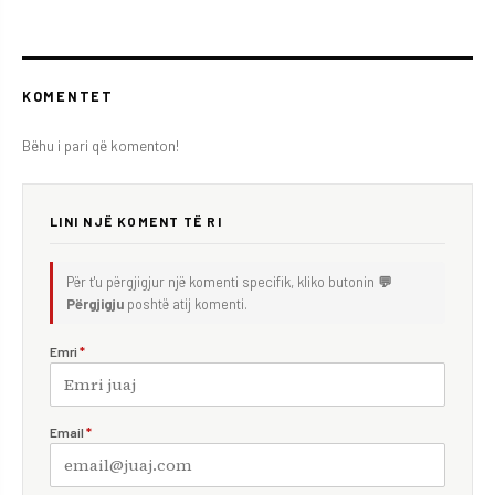
KOMENTET
Bëhu i pari që komenton!
LINI NJË KOMENT TË RI
Për t'u përgjigjur një komenti specifik, kliko butonin
💬
Përgjigju
poshtë atij komenti.
Emri
*
Email
*