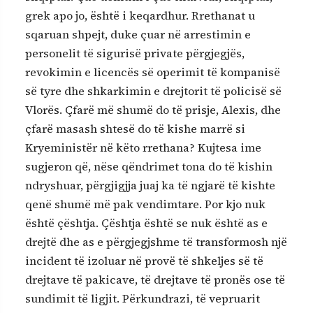
grek apo jo, është i keqardhur. Rrethanat u
sqaruan shpejt, duke çuar në arrestimin e
personelit të sigurisë private përgjegjës,
revokimin e licencës së operimit të kompanisë
së tyre dhe shkarkimin e drejtorit të policisë së
Vlorës. Çfarë më shumë do të prisje, Alexis, dhe
çfarë masash shtesë do të kishe marrë si
Kryeministër në këto rrethana? Kujtesa ime
sugjeron që, nëse qëndrimet tona do të kishin
ndryshuar, përgjigjja juaj ka të ngjarë të kishte
qenë shumë më pak vendimtare. Por kjo nuk
është çështja. Çështja është se nuk është as e
drejtë dhe as e përgjegjshme të transformosh një
incident të izoluar në provë të shkeljes së të
drejtave të pakicave, të drejtave të pronës ose të
sundimit të ligjit. Përkundrazi, të vepruarit