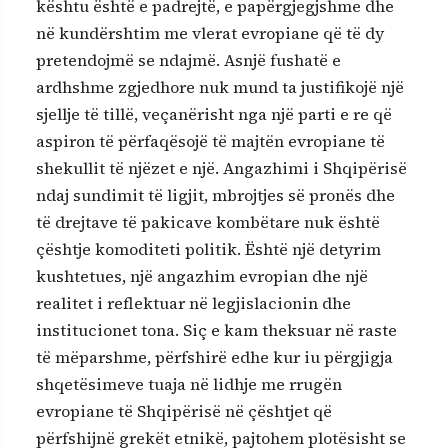
kështu është e padrejtë, e papërgjegjshme dhe
në kundërshtim me vlerat evropiane që të dy
pretendojmë se ndajmë. Asnjë fushatë e
ardhshme zgjedhore nuk mund ta justifikojë një
sjellje të tillë, veçanërisht nga një parti e re që
aspiron të përfaqësojë të majtën evropiane të
shekullit të njëzet e një. Angazhimi i Shqipërisë
ndaj sundimit të ligjit, mbrojtjes së pronës dhe
të drejtave të pakicave kombëtare nuk është
çështje komoditeti politik. Është një detyrim
kushtetues, një angazhim evropian dhe një
realitet i reflektuar në legjislacionin dhe
institucionet tona. Siç e kam theksuar në raste
të mëparshme, përfshirë edhe kur iu përgjigja
shqetësimeve tuaja në lidhje me rrugën
evropiane të Shqipërisë në çështjet që
përfshijnë grekët etnikë, pajtohem plotësisht se