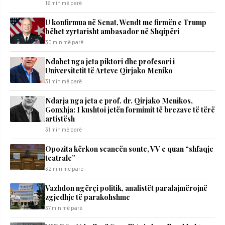
16 min më parë
U konfirmua në Senat, Wendt me firmën e Trump
bëhet zyrtarisht ambasador në Shqipëri
30 min më parë
Ndahet nga jeta piktori dhe profesori i
Universitetit të Arteve Qirjako Meniko
31 min më parë
Ndarja nga jeta e prof. dr. Qirjako Menikos,
Gonxhja: I kushtoi jetën formimit të brezave të tërë
artistësh
31 min më parë
Opozita kërkon seancën sonte, VV e quan “shfaqje
teatrale”
32 min më parë
Vazhdon ngërçi politik, analistët paralajmërojnë
zgjedhje të parakohshme
37 min më parë