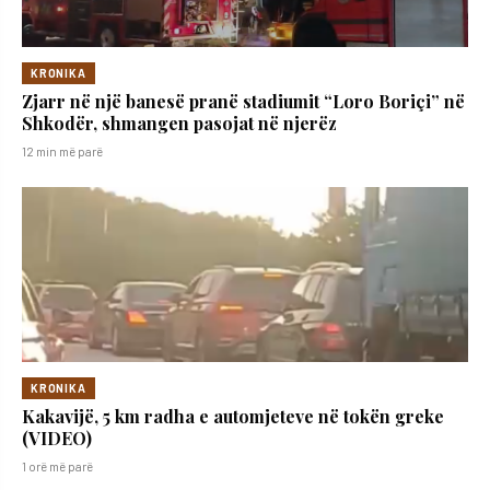
KRONIKA
Zjarr në një banesë pranë stadiumit “Loro Boriçi” në
Shkodër, shmangen pasojat në njerëz
12 min më parë
KRONIKA
Kakavijë, 5 km radha e automjeteve në tokën greke
(VIDEO)
1 orë më parë