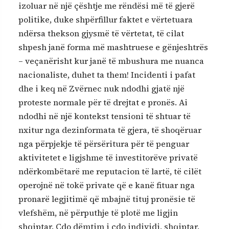
izoluar në një çështje me rëndësi më të gjerë
politike, duke shpërfillur faktet e vërtetuara
ndërsa thekson gjysmë të vërtetat, të cilat
shpesh janë forma më mashtruese e gënjeshtrës
– veçanërisht kur janë të mbushura me nuanca
nacionaliste, duhet ta them! Incidenti i pafat
dhe i keq në Zvërnec nuk ndodhi gjatë një
proteste normale për të drejtat e pronës. Ai
ndodhi në një kontekst tensioni të shtuar të
nxitur nga dezinformata të gjera, të shoqëruar
nga përpjekje të përsëritura për të penguar
aktivitetet e ligjshme të investitorëve privatë
ndërkombëtarë me reputacion të lartë, të cilët
operojnë në tokë private që e kanë fituar nga
pronarë legjitimë që mbajnë tituj pronësie të
vlefshëm, në përputhje të plotë me ligjin
shqiptar. Çdo dëmtim i çdo individi, shqiptar,