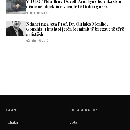
VIDEO / Ndodh në Devoll! Ariu hyn dhe shkakton
dëme në objektin e shenjtë të Dobërgorës
41 min më parë
Ndahet nga jeta Prof. Dr. Qirjako Meniko,
Gonxhja: I kushtoi jetën formimit të brezave të tërë
artistësh
42 min më parë
LAJME
BOTA & RAJONI
Politika
Bota