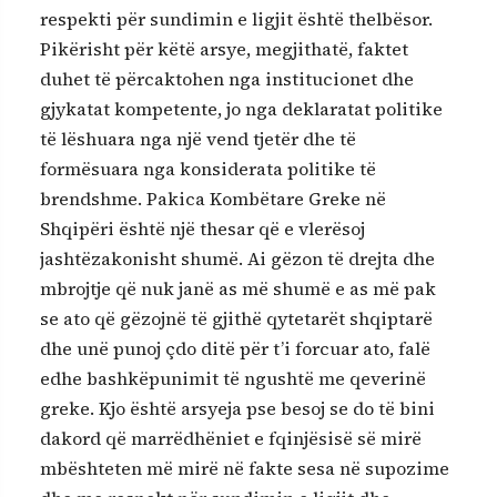
respekti për sundimin e ligjit është thelbësor.
Pikërisht për këtë arsye, megjithatë, faktet
duhet të përcaktohen nga institucionet dhe
gjykatat kompetente, jo nga deklaratat politike
të lëshuara nga një vend tjetër dhe të
formësuara nga konsiderata politike të
brendshme. Pakica Kombëtare Greke në
Shqipëri është një thesar që e vlerësoj
jashtëzakonisht shumë. Ai gëzon të drejta dhe
mbrojtje që nuk janë as më shumë e as më pak
se ato që gëzojnë të gjithë qytetarët shqiptarë
dhe unë punoj çdo ditë për t’i forcuar ato, falë
edhe bashkëpunimit të ngushtë me qeverinë
greke. Kjo është arsyeja pse besoj se do të bini
dakord që marrëdhëniet e fqinjësisë së mirë
mbështeten më mirë në fakte sesa në supozime