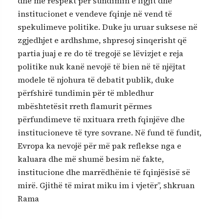
dhe me respekt për sundimin e ligjit dhe
institucionet e vendeve fqinje në vend të
spekulimeve politike. Duke ju uruar suksese në
zgjedhjet e ardhshme, shpresoj sinqerisht që
partia juaj e re do të tregojë se lëvizjet e reja
politike nuk kanë nevojë të bien në të njëjtat
modele të njohura të debatit publik, duke
përfshirë tundimin për të mbledhur
mbështetësit rreth flamurit përmes
përfundimeve të nxituara rreth fqinjëve dhe
institucioneve të tyre sovrane. Në fund të fundit,
Evropa ka nevojë për më pak reflekse nga e
kaluara dhe më shumë besim në fakte,
institucione dhe marrëdhënie të fqinjësisë së
mirë. Gjithë të mirat miku im i vjetër”, shkruan
Rama