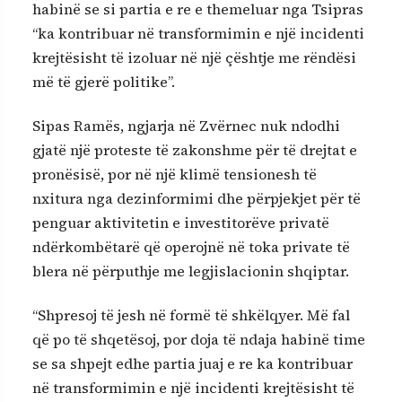
habinë se si partia e re e themeluar nga Tsipras
“ka kontribuar në transformimin e një incidenti
krejtësisht të izoluar në një çështje me rëndësi
më të gjerë politike”.
Sipas Ramës, ngjarja në Zvërnec nuk ndodhi
gjatë një proteste të zakonshme për të drejtat e
pronësisë, por në një klimë tensionesh të
nxitura nga dezinformimi dhe përpjekjet për të
penguar aktivitetin e investitorëve privatë
ndërkombëtarë që operojnë në toka private të
blera në përputhje me legjislacionin shqiptar.
“Shpresoj të jesh në formë të shkëlqyer. Më fal
që po të shqetësoj, por doja të ndaja habinë time
se sa shpejt edhe partia juaj e re ka kontribuar
në transformimin e një incidenti krejtësisht të