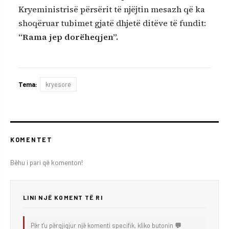
Kryeministrisë përsërit të njëjtin mesazh që ka
shoqëruar tubimet gjatë dhjetë ditëve të fundit:
“Rama jep dorëheqjen”.
Tema:
kryesore
KOMENTET
Bëhu i pari që komenton!
LINI NJË KOMENT TË RI
Për t'u përgjigjur një komenti specifik, kliko butonin
💬