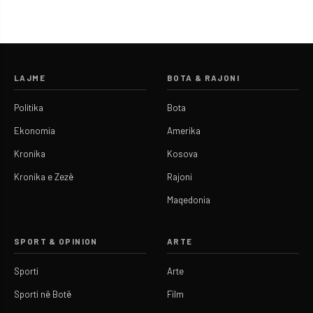
LAJME
BOTA & RAJONI
Politika
Bota
Ekonomia
Amerika
Kronika
Kosova
Kronika e Zezë
Rajoni
Maqedonia
SPORT & OPINION
ARTE
Sporti
Arte
Sporti në Botë
Film