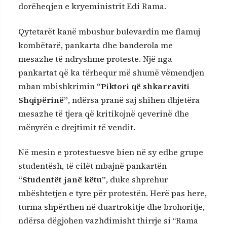
dorëheqjen e kryeministrit Edi Rama.
Qytetarët kanë mbushur bulevardin me flamuj
kombëtarë, pankarta dhe banderola me
mesazhe të ndryshme proteste. Një nga
pankartat që ka tërhequr më shumë vëmendjen
mban mbishkrimin
“Piktori që shkarraviti
Shqipërinë”
, ndërsa pranë saj shihen dhjetëra
mesazhe të tjera që kritikojnë qeverinë dhe
mënyrën e drejtimit të vendit.
Në mesin e protestuesve bien në sy edhe grupe
studentësh, të cilët mbajnë pankartën
“Studentët janë këtu”
, duke shprehur
mbështetjen e tyre për protestën. Herë pas here,
turma shpërthen në duartrokitje dhe brohoritje,
ndërsa dëgjohen vazhdimisht thirrje si “Rama