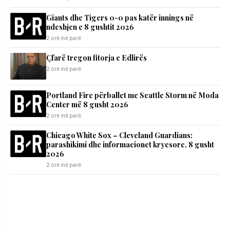
Giants dhe Tigers 0-0 pas katër innings në
ndeshjen e 8 gushtit 2026
2 orë më parë
Çfarë tregon fitorja e Edlirës
2 orë më parë
Portland Fire përballet me Seattle Storm në Moda
Center më 8 gusht 2026
2 orë më parë
Chicago White Sox – Cleveland Guardians:
parashikimi dhe informacionet kryesore, 8 gusht
2026
2 orë më parë