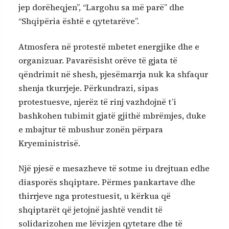
jep dorëheqjen”, “Largohu sa më parë” dhe
“Shqipëria është e qytetarëve”.
Atmosfera në protestë mbetet energjike dhe e
organizuar. Pavarësisht orëve të gjata të
qëndrimit në shesh, pjesëmarrja nuk ka shfaqur
shenja tkurrjeje. Përkundrazi, sipas
protestuesve, njerëz të rinj vazhdojnë t’i
bashkohen tubimit gjatë gjithë mbrëmjes, duke
e mbajtur të mbushur zonën përpara
Kryeministrisë.
Një pjesë e mesazheve të sotme iu drejtuan edhe
diasporës shqiptare. Përmes pankartave dhe
thirrjeve nga protestuesit, u kërkua që
shqiptarët që jetojnë jashtë vendit të
solidarizohen me lëvizjen qytetare dhe të