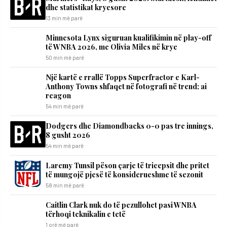
dhe statistikat kryesore
13 min më parë
Minnesota Lynx siguruan kualifikimin në play-off
të WNBA 2026, me Olivia Miles në krye
50 min më parë
Një kartë e rrallë Topps Superfractor e Karl-
Anthony Towns shfaqet në fotografi në trend; ai
reagon
54 min më parë
Dodgers dhe Diamondbacks 0-0 pas tre innings,
8 gusht 2026
54 min më parë
Laremy Tunsil pëson çarje të tricepsit dhe pritet
të mungojë pjesë të konsiderueshme të sezonit
58 min më parë
Caitlin Clark nuk do të pezullohet pasi WNBA
tërhoqi teknikalin e tetë
1 orë më parë