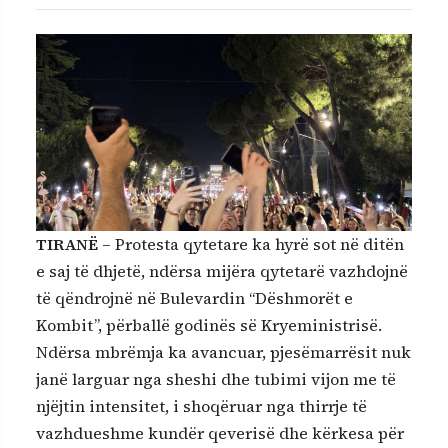
TIRANË
– Protesta qytetare ka hyrë sot në ditën
e saj të dhjetë, ndërsa mijëra qytetarë vazhdojnë
të qëndrojnë në Bulevardin “Dëshmorët e
Kombit”, përballë godinës së Kryeministrisë.
Ndërsa mbrëmja ka avancuar, pjesëmarrësit nuk
janë larguar nga sheshi dhe tubimi vijon me të
njëjtin intensitet, i shoqëruar nga thirrje të
vazhdueshme kundër qeverisë dhe kërkesa për