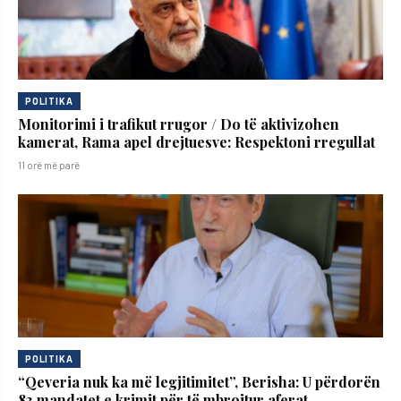
POLITIKA
Monitorimi i trafikut rrugor / Do të aktivizohen
kamerat, Rama apel drejtuesve: Respektoni rregullat
11 orë më parë
POLITIKA
“Qeveria nuk ka më legjitimitet”, Berisha: U përdorën
83 mandatet e krimit për të mbrojtur aferat