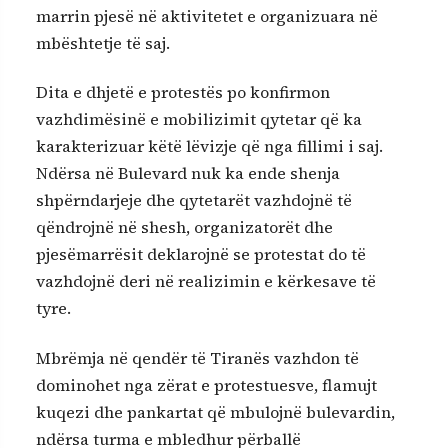
marrin pjesë në aktivitetet e organizuara në
mbështetje të saj.
Dita e dhjetë e protestës po konfirmon
vazhdimësinë e mobilizimit qytetar që ka
karakterizuar këtë lëvizje që nga fillimi i saj.
Ndërsa në Bulevard nuk ka ende shenja
shpërndarjeje dhe qytetarët vazhdojnë të
qëndrojnë në shesh, organizatorët dhe
pjesëmarrësit deklarojnë se protestat do të
vazhdojnë deri në realizimin e kërkesave të
tyre.
Mbrëmja në qendër të Tiranës vazhdon të
dominohet nga zërat e protestuesve, flamujt
kuqezi dhe pankartat që mbulojnë bulevardin,
ndërsa turma e mbledhur përballë