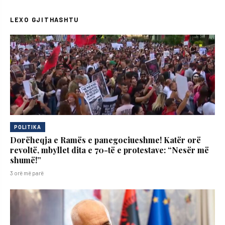
LEXO GJITHASHTU
POLITIKA
Dorëheqja e Ramës e panegociueshme! Katër orë
revoltë, mbyllet dita e 70-të e protestave: “Nesër më
shumë!”
3 orë më parë