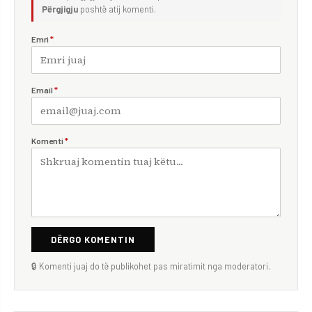
Përgjigju
poshtë atij komenti.
Emri
*
Email
*
Komenti
*
DËRGO KOMENTIN
🔒 Komenti juaj do të publikohet pas miratimit nga moderatori.