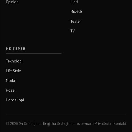
Opinion
Libri
Muzikë
Teatër
TV
MË TEPËR
Teknologji
Life Style
Moda
Rozë
Horoskopi
© 2026 24 Orë Lajme. Të gjitha të drejtat e rezervuara.
Privatësia
·
Kontakt