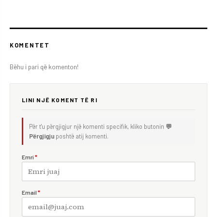
KOMENTET
Bëhu i pari që komenton!
LINI NJË KOMENT TË RI
Për t'u përgjigjur një komenti specifik, kliko butonin
💬
Përgjigju
poshtë atij komenti.
Emri
*
Email
*