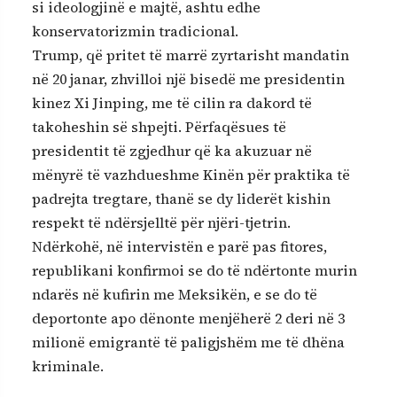
si ideologjinë e majtë, ashtu edhe
konservatorizmin tradicional.
Trump, që pritet të marrë zyrtarisht mandatin
në 20 janar, zhvilloi një bisedë me presidentin
kinez Xi Jinping, me të cilin ra dakord të
takoheshin së shpejti. Përfaqësues të
presidentit të zgjedhur që ka akuzuar në
mënyrë të vazhdueshme Kinën për praktika të
padrejta tregtare, thanë se dy liderët kishin
respekt të ndërsjelltë për njëri-tjetrin.
Ndërkohë, në intervistën e parë pas fitores,
republikani konfirmoi se do të ndërtonte murin
ndarës në kufirin me Meksikën, e se do të
deportonte apo dënonte menjëherë 2 deri në 3
milionë emigrantë të paligjshëm me të dhëna
kriminale.