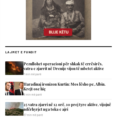
LAJMET E FUNDIT
Pezullohet operacioni për shkak të errësirës,
vatra e zjarrit në Drenije vijon të mbetet aktive
7 min më parë
Haradinaj ironizon Kurtin: Mos lësho pe, Albin.
Krejt ose hiç
8 min më parë
25 vatra zjarri në 12 orë, 10 prej tyre aktive, vijojnë
ndërhyrjet nga toka e ajri
37 min më parë