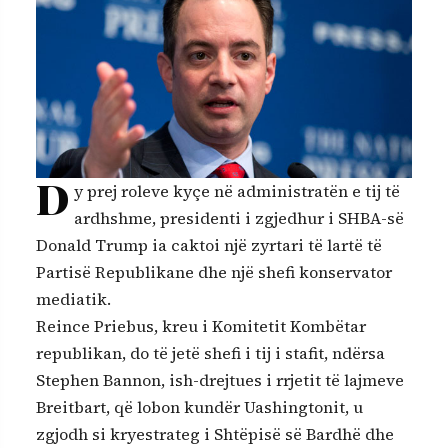
D
y prej roleve kyçe në administratën e tij të
ardhshme, presidenti i zgjedhur i SHBA-së
Donald Trump ia caktoi një zyrtari të lartë të
Partisë Republikane dhe një shefi konservator
mediatik.
Reince Priebus, kreu i Komitetit Kombëtar
republikan, do të jetë shefi i tij i stafit, ndërsa
Stephen Bannon, ish-drejtues i rrjetit të lajmeve
Breitbart, që lobon kundër Uashingtonit, u
zgjodh si kryestrateg i Shtëpisë së Bardhë dhe