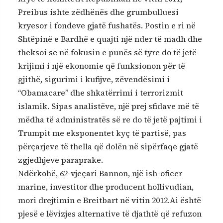
Preibus ishte zëdhënës dhe grumbulluesi
kryesor i fondeve gjatë fushatës. Postin e ri në
Shtëpinë e Bardhë e quajti një nder të madh dhe
theksoi se në fokusin e punës së tyre do të jetë
krijimi i një ekonomie që funksionon për të
gjithë, sigurimi i kufijve, zëvendësimi i
“Obamacare” dhe shkatërrimi i terrorizmit
islamik. Sipas analistëve, një prej sfidave më të
mëdha të administratës së re do të jetë pajtimi i
Trumpit me eksponentet kyç të partisë, pas
përçarjeve të thella që dolën në sipërfaqe gjatë
zgjedhjeve paraprake.
Ndërkohë, 62-vjeçari Bannon, një ish-oficer
marine, investitor dhe producent hollivudian,
mori drejtimin e Breitbart në vitin 2012.Ai është
pjesë e lëvizjes alternative të djathtë që refuzon