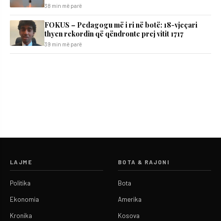
38 min më parë
FOKUS – Pedagogu më i ri në botë: 18-vjeçari
thyen rekordin që qëndronte prej vitit 1717
39 min më parë
LAJME
BOTA & RAJONI
Politika
Bota
Ekonomia
Amerika
Kronika
Kosova