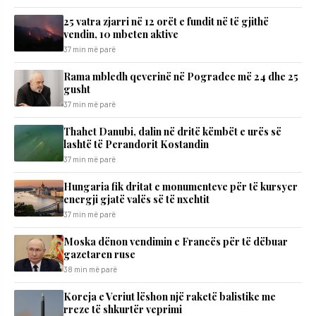
25 vatra zjarri në 12 orët e fundit në të gjithë
vendin, 10 mbeten aktive
37 min më parë
Rama mbledh qeverinë në Pogradec më 24 dhe 25
gusht
37 min më parë
Thahet Danubi, dalin në dritë këmbët e urës së
lashtë të Perandorit Kostandin
37 min më parë
Hungaria fik dritat e monumenteve për të kursyer
energji gjatë valës së të nxehtit
37 min më parë
Moska dënon vendimin e Francës për të dëbuar
gazetaren ruse
38 min më parë
Koreja e Veriut lëshon një raketë balistike me
rreze të shkurtër veprimi