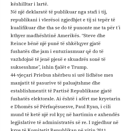
këshilltar i lartë.
Në një deklaratë të publikuar nga stafi i tij,
republikani i vlerësoi zgjedhjet e tij si tepër të
kualifikuar dhe tha se do të punonte me ta për t’i
kthyer madhështinë Amerikës. “Steve dhe
Reince bënë një punë të shkëlqyer gjatë
fushatës dhe jam i entuziasmuar që do të
vazhdojnë të jenë pjesë e skuadrës sonë të
suksesshme”, ishin fjalët e Trump.
44-vjeçari Priebus shërbeu si urë lidhëse mes
manjatit të pasurive të paluajtshme dhe
establishmentit të Partisë Republikane gjatë
fushatës elektorale. Ai është i afërt me kryetarin
e Dhomës së Përfaqësuesve, Paul Ryan, i cili
mund të ketë një rol kyç në hartimin e axhendës
legjislative të administratës së re. I zgjedhur në
krye të Komitetit Republikan në vitin 2011,