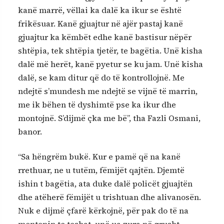
kanë marrë, vëllai ka dalë ka ikur se është
frikësuar. Kanë gjuajtur në ajër pastaj kanë
gjuajtur ka këmbët edhe kanë bastisur nëpër
shtëpia, tek shtëpia tjetër, te bagëtia. Unë kisha
dalë më herët, kanë pyetur se ku jam. Unë kisha
dalë, se kam ditur që do të kontrollojnë. Me
ndejtë s’mundesh me ndejtë se vijnë të marrin,
me ik bëhen të dyshimtë pse ka ikur dhe
montojnë. S’dijmë çka me bë”, tha Fazli Osmani,
banor.
“Sa hëngrëm bukë. Kur e pamë që na kanë
rrethuar, ne u tutëm, fëmijët qajtën. Djemtë
ishin t bagëtia, ata duke dalë policët gjuajtën
dhe atëherë fëmijët u trishtuan dhe alivanosën.
Nuk e dijmë çfarë kërkojnë, për pak do të na
montonin te teshat, unë ua zura në grusht