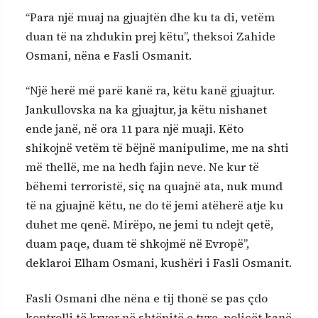
“Para një muaj na gjuajtën dhe ku ta di, vetëm
duan të na zhdukin prej këtu”, theksoi Zahide
Osmani, nëna e Fasli Osmanit.
“Një herë më parë kanë ra, këtu kanë gjuajtur.
Jankullovska na ka gjuajtur, ja këtu nishanet
ende janë, në ora 11 para një muaji. Këto
shikojnë vetëm të bëjnë manipulime, me na shti
më thellë, me na hedh fajin neve. Ne kur të
bëhemi terroristë, siç na quajnë ata, nuk mund
të na gjuajnë këtu, ne do të jemi atëherë atje ku
duhet me qenë. Mirëpo, ne jemi tu ndejt qetë,
duam paqe, duam të shkojmë në Evropë”,
deklaroi Elham Osmani, kushëri i Fasli Osmanit.
Fasli Osmani dhe nëna e tij thonë se pas çdo
kontrolli të kryer në shtëpitë e tyre, policët kanë