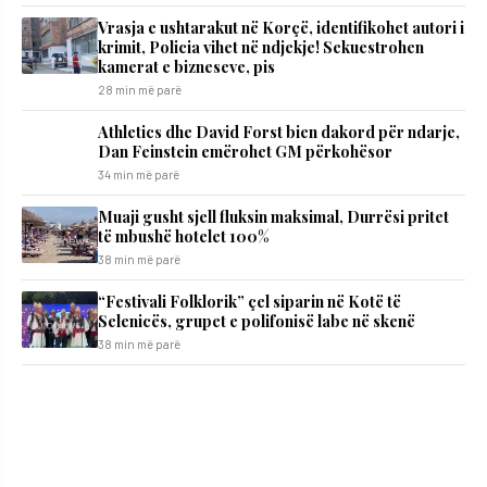
Vrasja e ushtarakut në Korçë, identifikohet autori i
krimit, Policia vihet në ndjekje! Sekuestrohen
kamerat e bizneseve, pis
28 min më parë
Athletics dhe David Forst bien dakord për ndarje,
Dan Feinstein emërohet GM përkohësor
34 min më parë
Muaji gusht sjell fluksin maksimal, Durrësi pritet
të mbushë hotelet 100%
38 min më parë
“Festivali Folklorik” çel siparin në Kotë të
Selenicës, grupet e polifonisë labe në skenë
38 min më parë