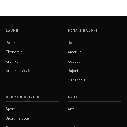
LAJME
BOTA & RAJONI
Politika
Bota
Ekonomia
Amerika
Kronika
Kosova
Kronika e Zezë
Rajoni
Maqedonia
SPORT & OPINION
ARTE
Sporti
Arte
Sporti në Botë
Film