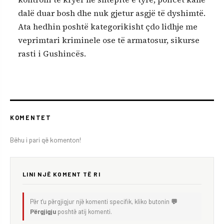
dalë duar bosh dhe nuk gjetur asgjë të dyshimtë.
Ata hedhin poshtë kategorikisht çdo lidhje me
veprimtari kriminele ose të armatosur, sikurse
rasti i Gushincës.
KOMENTET
Bëhu i pari që komenton!
LINI NJË KOMENT TË RI
Për t'u përgjigjur një komenti specifik, kliko butonin
💬
Përgjigju
poshtë atij komenti.