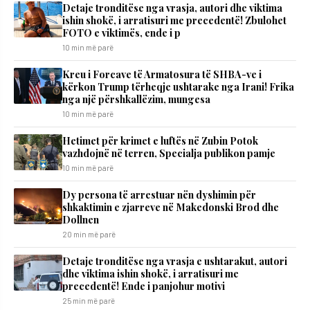
Detaje tronditëse nga vrasja, autori dhe viktima
ishin shokë, i arratisuri me precedentë! Zbulohet
FOTO e viktimës, ende i p
10 min më parë
Kreu i Forcave të Armatosura të SHBA-ve i
kërkon Trump tërheqje ushtarake nga Irani! Frika
nga një përshkallëzim, mungesa
10 min më parë
Hetimet për krimet e luftës në Zubin Potok
vazhdojnë në terren, Specialja publikon pamje
10 min më parë
Dy persona të arrestuar nën dyshimin për
shkaktimin e zjarreve në Makedonski Brod dhe
Dollnen
20 min më parë
Detaje tronditëse nga vrasja e ushtarakut, autori
dhe viktima ishin shokë, i arratisuri me
precedentë! Ende i panjohur motivi
25 min më parë