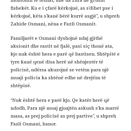
fishekët. Ku e i çfarë kërkojnë, as s’dihet pse i
kërkojnë, këta s’kanë bërë kurrë asgjë”, u shpreh
Zahide Osmani, nëna e Fazli Osmanit.
Familjarët e Osmani dyshojnë ndaj gjithë
aksionit dhe rastit në fjalë, pasi siç thonë ata,
kjo nuk është hera e parë që bastisen. Shtëpitë e
tyre kanë qenë disa herë në shënjestër të
policisë, ndërsa akuzojnë se vetëm para një
muaji policia ka shtënë edhe në drejtim të
shtëpisë.
“Nuk është hera e parë kjo. Qe katër herë që
ndodh. Para një muaj gjuajtën askush s’ka marrë
masa, as prej policisë as prej partive”, u shpreh
Fasli Osmani, banor.