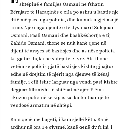
shtëpinë e familjes Osmani në fshatin
Bërnjarc të Haraçinës e cila po ashtu u bastis një
ditë më pare nga policia, dhe ku nuk u gjet asnjë
armë. Njëri nga djemtë e të dyshuarit Sulejman
Osmani, Fasli Osmani dhe bashkëshortja e tij
Zahide Osmani, thonë se nuk kanë qenë në
dijeni të arsyes së bastisjes dhe as nëse policia
ka gjetur diçka në shtëpitë e tyre. Ata thonë
vetëm se policia gjatë bastisjes kishte gjuajtur
edhe në drejtim të njërit nga djemve të kësaj
familje, i cili ishte larguar nga vendi pasi kishte
dëgjuar fillimisht të shtënat në ajër. E ëma
akuzon policinë se sipas saj ka tentuar që të
vendosë armatim në shtëpi.
Kam qenë me bagëti, i kam sjellë këtu. Kanë
ardhur në ora 1 e gjysmë, kanë qenë dy fqinj, i