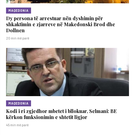
MAQEDONIA
Dy persona të arrestuar nën dyshimin për
shkaktimin e zjarreve në Makedonski Brod dhe
Dollnen
20 min më parë
MAQEDONIA
Kodi i ri zgjedhor mbetet i bllokuar, Selmani: BE
kërkon funksionimin e shtetit ligjor
45 min më parë