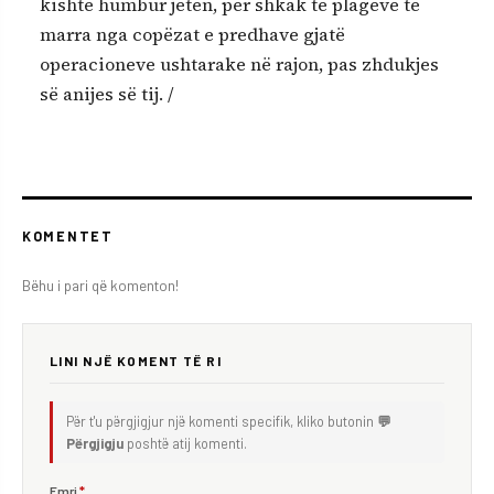
kishte humbur jetën, për shkak të plagëve të
marra nga copëzat e predhave gjatë
operacioneve ushtarake në rajon, pas zhdukjes
së anijes së tij. /
KOMENTET
Bëhu i pari që komenton!
LINI NJË KOMENT TË RI
Për t'u përgjigjur një komenti specifik, kliko butonin
💬
Përgjigju
poshtë atij komenti.
Emri
*