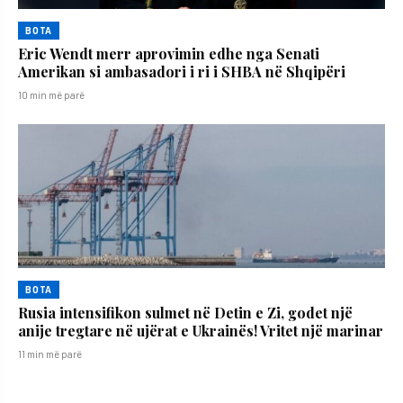
BOTA
Eric Wendt merr aprovimin edhe nga Senati
Amerikan si ambasadori i ri i SHBA në Shqipëri
10 min më parë
BOTA
Rusia intensifikon sulmet në Detin e Zi, godet një
anije tregtare në ujërat e Ukrainës! Vritet një marinar
11 min më parë