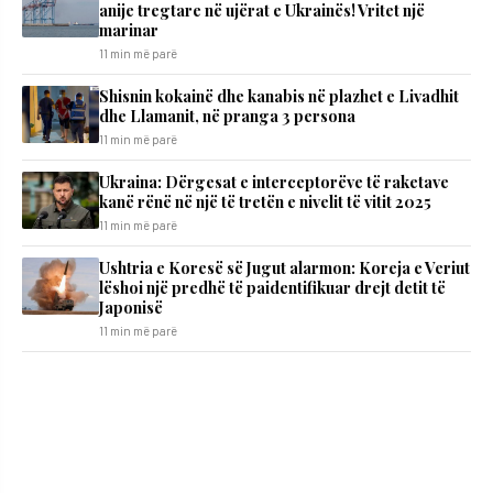
anije tregtare në ujërat e Ukrainës! Vritet një
marinar
11 min më parë
Shisnin kokainë dhe kanabis në plazhet e Livadhit
dhe Llamanit, në pranga 3 persona
11 min më parë
Ukraina: Dërgesat e interceptorëve të raketave
kanë rënë në një të tretën e nivelit të vitit 2025
11 min më parë
Ushtria e Koresë së Jugut alarmon: Koreja e Veriut
lëshoi një predhë të paidentifikuar drejt detit të
Japonisë
11 min më parë