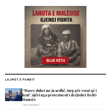
LAJMET E FUNDIT
“Marre duhet me ju ardhë, turp për votat që i
keni”, njëri nga protestuesit i drejtohet Bedri
Hamzës
1 min më parë