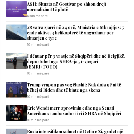
ASH: Situata në Gostivar po shkon drejt
normalizimit të plotë
6 min më parë
28 vatra zjarri në 24 orë, Ministria e Mbrojtjes: 5
ende aktive. 3 helikopterë të angazhuar për
shuarjen e tyre
10 min më parë
I dënuar për 3 vrasje në Shqipëri dhe në Belgjikë,
deportohet nga SHBA-ja 51-vjeçari
(EMRI+FOTO)
10 min më parë
Trump vrapon pas vogëlushit: Nuk doja që ai të
bëhej si Biden dhe të binte nga skena
10 min më parë
Eric Wendt merr aprovimin edhe nga Senati
Amerikan si ambasadori i ri i SHBA në Shqipëri
10 min më parë
Rusia intensifikon sulmet në Detin e Zi, godet një