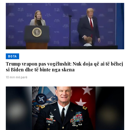
BOTA
Trump vrapon pas vogëlushit: Nuk doja që ai të bëhej
si Biden dhe të binte nga skena
10 min më parë