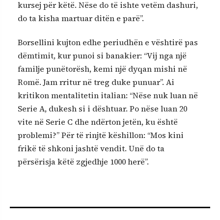
kursej për këtë. Nëse do të ishte vetëm dashuri,
do ta kisha martuar ditën e parë”.
Borsellini kujton edhe periudhën e vështirë pas
dëmtimit, kur punoi si banakier: “Vij nga një
familje punëtorësh, kemi një dyqan mishi në
Romë. Jam rritur në treg duke punuar”. Ai
kritikon mentalitetin italian: “Nëse nuk luan në
Serie A, dukesh si i dështuar. Po nëse luan 20
vite në Serie C dhe ndërton jetën, ku është
problemi?” Për të rinjtë këshillon: “Mos kini
frikë të shkoni jashtë vendit. Unë do ta
përsërisja këtë zgjedhje 1000 herë”.