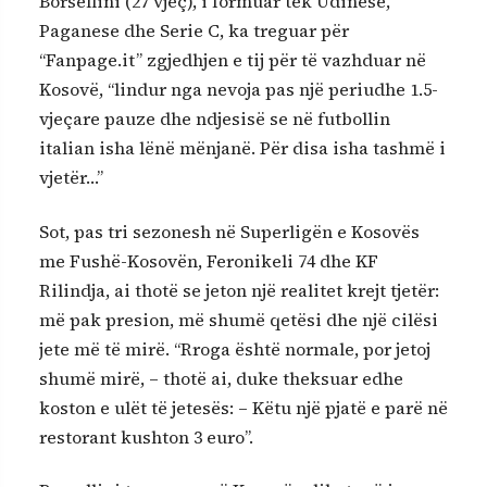
Borsellini (27 vjeç), i formuar tek Udinese,
Paganese dhe Serie C, ka treguar për
“Fanpage.it” zgjedhjen e tij për të vazhduar në
Kosovë, “lindur nga nevoja pas një periudhe 1.5-
vjeçare pauze dhe ndjesisë se në futbollin
italian isha lënë mënjanë. Për disa isha tashmë i
vjetër…”
Sot, pas tri sezonesh në Superligën e Kosovës
me Fushë-Kosovën, Feronikeli 74 dhe KF
Rilindja, ai thotë se jeton një realitet krejt tjetër:
më pak presion, më shumë qetësi dhe një cilësi
jete më të mirë. “Rroga është normale, por jetoj
shumë mirë, – thotë ai, duke theksuar edhe
koston e ulët të jetesës: – Këtu një pjatë e parë në
restorant kushton 3 euro”.