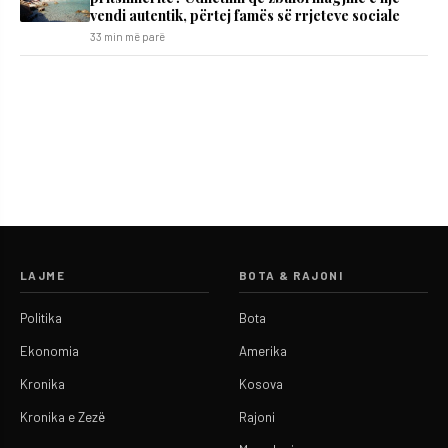
vendi autentik, përtej famës së rrjeteve sociale
33 min më parë
LAJME
BOTA & RAJONI
Politika
Bota
Ekonomia
Amerika
Kronika
Kosova
Kronika e Zezë
Rajoni