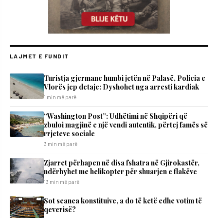
LAJMET E FUNDIT
Turistja gjermane humbi jetën në Palasë, Policia e
Vlorës jep detaje: Dyshohet nga arresti kardiak
1 min më parë
“Washington Post”: Udhëtimi në Shqipëri që
zbuloi magjinë e një vendi autentik, përtej famës së
rrjeteve sociale
3 min më parë
Zjarret përhapen në disa fshatra në Gjirokastër,
ndërhyhet me helikopter për shuarjen e flakëve
13 min më parë
Sot seanca konstituive, a do të ketë edhe votim të
qeverisë?