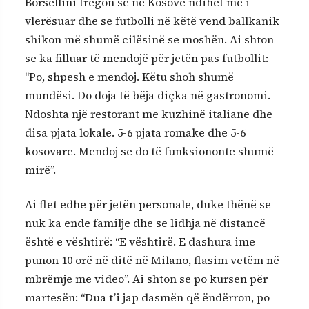
Borsellini tregon se në Kosovë ndihet më i
vlerësuar dhe se futbolli në këtë vend ballkanik
shikon më shumë cilësinë se moshën. Ai shton
se ka filluar të mendojë për jetën pas futbollit:
“Po, shpesh e mendoj. Këtu shoh shumë
mundësi. Do doja të bëja diçka në gastronomi.
Ndoshta një restorant me kuzhinë italiane dhe
disa pjata lokale. 5-6 pjata romake dhe 5-6
kosovare. Mendoj se do të funksiononte shumë
mirë”.
Ai flet edhe për jetën personale, duke thënë se
nuk ka ende familje dhe se lidhja në distancë
është e vështirë: “E vështirë. E dashura ime
punon 10 orë në ditë në Milano, flasim vetëm në
mbrëmje me video”. Ai shton se po kursen për
martesën: “Dua t’i jap dasmën që ëndërron, po