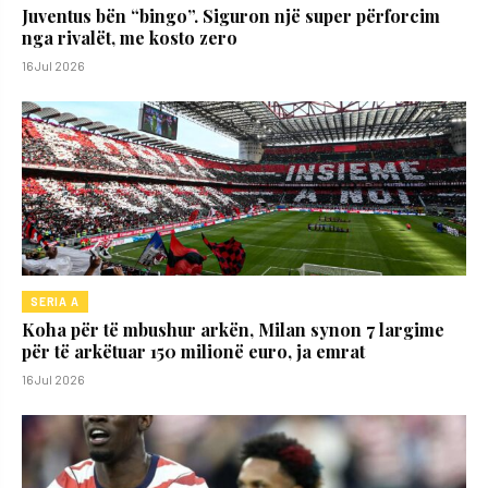
Juventus bën “bingo”. Siguron një super përforcim
nga rivalët, me kosto zero
16 Jul 2026
SERIA A
Koha për të mbushur arkën, Milan synon 7 largime
për të arkëtuar 150 milionë euro, ja emrat
16 Jul 2026