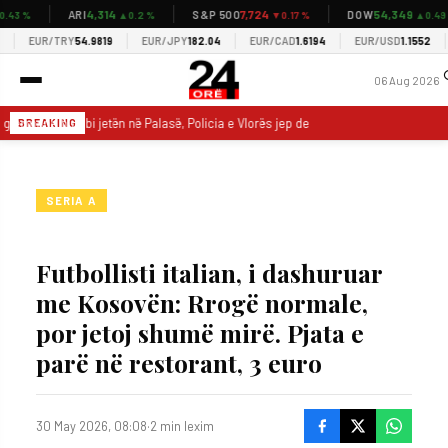
4,314
7,724
54,349
ARI
S&P 500
DOW
3 %
▲0.2 %
▼0.17 %
▲0.49 %
EUR/TRY
54.9819
EUR/JPY
182.04
EUR/CAD
1.6194
EUR/USD
1.1552
06 Aug 2026
 gjermane humbi jetën në Palasë, Policia e Vlorës jep detaje: Dyshohet nga arrest
BREAKING
SERIA A
Futbollisti italian, i dashuruar
me Kosovën: Rrogë normale,
por jetoj shumë mirë. Pjata e
parë në restorant, 3 euro
30 May 2026, 08:08
·
2 min lexim