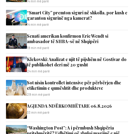
14 min më parë
“Smart City” premton siguri në shkolla, por kush e
garanton sigurinë nga kamerat?
14 min më parë
Senati amerikan konfirmon Eric Wendt si
ambasador të SHBA-së në Shqipëri
19 min më parë
Klekovski: Analizat e ujit të pijshëm në Gostivar do
të publikohet deri më 20 gusht
24 min më parë
Sot nisin kontrollet intensive për përbërjen dhe
etiketimin e qumështit dhe produkteve
29 min më parë
AGJENDA NDËRKOMBËTARE 06.8.2026
33 min më parë
“Washington Post”: A i përmbush Shqipëria
pritshmëritë? Udhëtimi që zbuloi magjinë e një