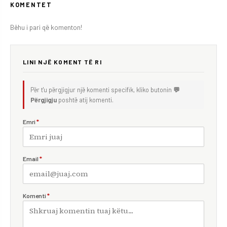
KOMENTET
Bëhu i pari që komenton!
LINI NJË KOMENT TË RI
Për t'u përgjigjur një komenti specifik, kliko butonin
💬
Përgjigju
poshtë atij komenti.
Emri
*
Email
*
Komenti
*