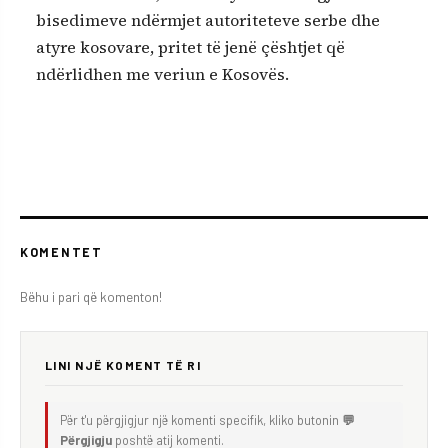
bisedimeve ndërmjet autoriteteve serbe dhe
atyre kosovare, pritet të jenë çështjet që
ndërlidhen me veriun e Kosovës.
KOMENTET
Bëhu i pari që komenton!
LINI NJË KOMENT TË RI
Për t'u përgjigjur një komenti specifik, kliko butonin
💬
Përgjigju
poshtë atij komenti.