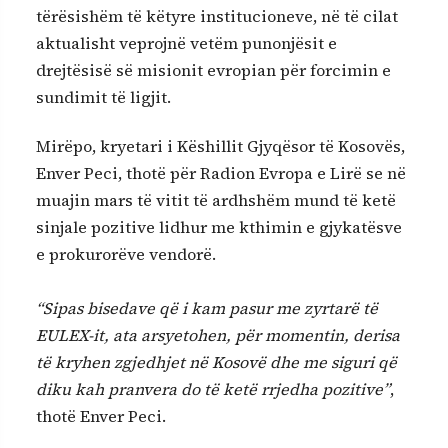
tërësishëm të këtyre institucioneve, në të cilat
aktualisht veprojnë vetëm punonjësit e
drejtësisë së misionit evropian për forcimin e
sundimit të ligjit.
Mirëpo, kryetari i Këshillit Gjyqësor të Kosovës,
Enver Peci, thotë për Radion Evropa e Lirë se në
muajin mars të vitit të ardhshëm mund të ketë
sinjale pozitive lidhur me kthimin e gjykatësve
e prokurorëve vendorë.
“Sipas bisedave që i kam pasur me zyrtarë të
EULEX-it, ata arsyetohen, për momentin, derisa
të kryhen zgjedhjet në Kosovë dhe me siguri që
diku kah pranvera do të ketë rrjedha pozitive”
,
thotë Enver Peci.