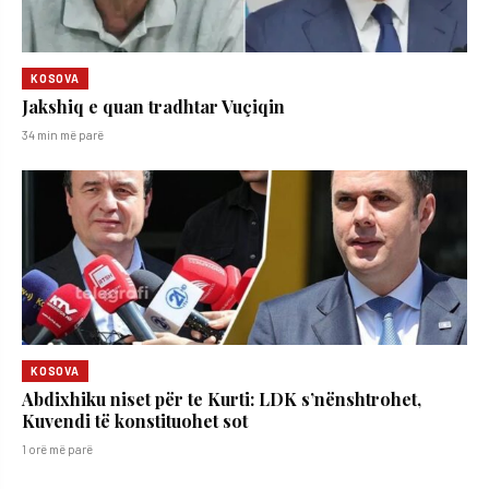
KOSOVA
Jakshiq e quan tradhtar Vuçiqin
34 min më parë
KOSOVA
Abdixhiku niset për te Kurti: LDK s’nënshtrohet,
Kuvendi të konstituohet sot
1 orë më parë