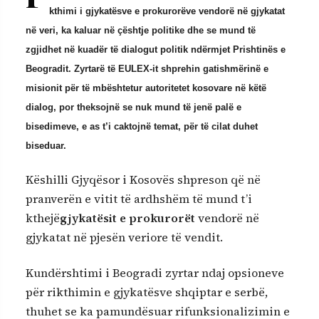
kthimi i gjykatësve e prokurorëve vendorë në gjykatat
në veri, ka kaluar në çështje politike dhe se mund të
zgjidhet në kuadër të dialogut politik ndërmjet Prishtinës e
Beogradit. Zyrtarë të EULEX-it shprehin gatishmërinë e
misionit për të mbështetur autoritetet kosovare në këtë
dialog, por theksojnë se nuk mund të jenë palë e
bisedimeve, e as t’i caktojnë temat, për të cilat duhet
biseduar.
Këshilli Gjyqësor i Kosovës shpreson që në
pranverën e vitit të ardhshëm të mund t’i
kthejë
gjykatësit e prokurorët
vendorë në
gjykatat në pjesën veriore të vendit.
Kundërshtimi i Beogradi zyrtar ndaj opsioneve
për rikthimin e gjykatësve shqiptar e serbë,
thuhet se ka pamundësuar rifunksionalizimin e