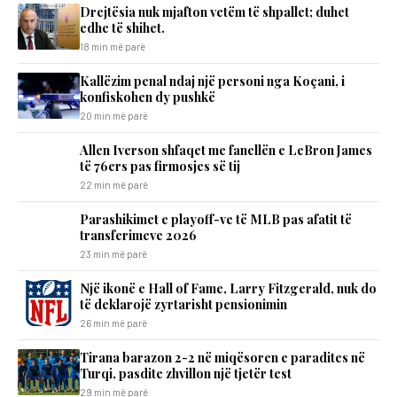
Drejtësia nuk mjafton vetëm të shpallet; duhet
edhe të shihet.
18 min më parë
Kallëzim penal ndaj një personi nga Koçani, i
konfiskohen dy pushkë
20 min më parë
Allen Iverson shfaqet me fanellën e LeBron James
të 76ers pas firmosjes së tij
22 min më parë
Parashikimet e playoff-ve të MLB pas afatit të
transferimeve 2026
23 min më parë
Një ikonë e Hall of Fame, Larry Fitzgerald, nuk do
të deklarojë zyrtarisht pensionimin
26 min më parë
Tirana barazon 2-2 në miqësoren e paradites në
Turqi, pasdite zhvillon një tjetër test
29 min më parë