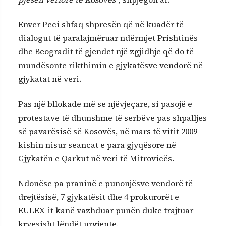
Enver Peci shfaq shpresën që në kuadër të
dialogut të paralajmëruar ndërmjet Prishtinës
dhe Beogradit të gjendet një zgjidhje që do të
mundësonte rikthimin e gjykatësve vendorë në
gjykatat në veri.
Pas një bllokade më se njëvjeçare, si pasojë e
protestave të dhunshme të serbëve pas shpalljes
së pavarësisë së Kosovës, në mars të vitit 2009
kishin nisur seancat e para gjyqësore në
Gjykatën e Qarkut në veri të Mitrovicës.
Ndonëse pa praninë e punonjësve vendorë të
drejtësisë, 7 gjykatësit dhe 4 prokurorët e
EULEX-it kanë vazhduar punën duke trajtuar
kryesisht lëndët urgjente.