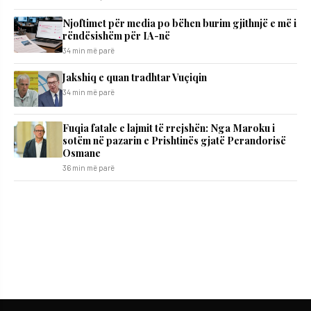
Njoftimet për media po bëhen burim gjithnjë e më i
rëndësishëm për IA-në
34 min më parë
Jakshiq e quan tradhtar Vuçiqin
34 min më parë
Fuqia fatale e lajmit të rrejshën: Nga Maroku i
sotëm në pazarin e Prishtinës gjatë Perandorisë
Osmane
36 min më parë