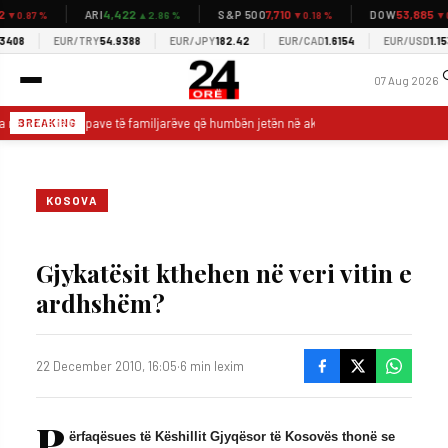
4,422
7,710
53,885
ARI
S&P 500
DOW
0.87 %
▲2.86 %
▼0.18 %
▼0.8
08
EUR/TRY
54.9388
EUR/JPY
182.42
EUR/CAD
1.6154
EUR/USD
1.1530
07 Aug 2026
a në pritje të trupave të familjarëve që humbën jetën në aksidentin në Gjermani
BREAKING
KOSOVA
Gjykatësit kthehen në veri vitin e
ardhshëm?
22 December 2010, 16:05
·
6 min lexim
P
ërfaqësues të Këshillit Gjyqësor të Kosovës thonë se