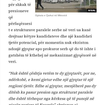
për shkak të
presioneve
Gjykata e Qarkut në Mitrovicë
që
përfaqësuesi
t e strukturave paralele serbe në veri ua kanë
drejtuar këtyre kandidateve dhe një kandidati
tjetër potencial, për momentin nuk ekziston
ndonjë gjyqtar apo prokuror serb që do të ishte i
gatshëm të kthehej në mekanizmat gjyqësorë në
veri.
“Nuk është çështja vetëm te dy gjyqtarët, por ne,
ndërkohë, e kemi gjetur edhe një gjyqtar të një
regjioni tjetër. Edhe ai gjyqtar, menjëherë pas dy
ditësh ka pasur presion nga strukturat paralele
dhe është tërhequr nga kërkesa që të punojë në
pjesën veriore të Kosovës”,
shpjegon ai.