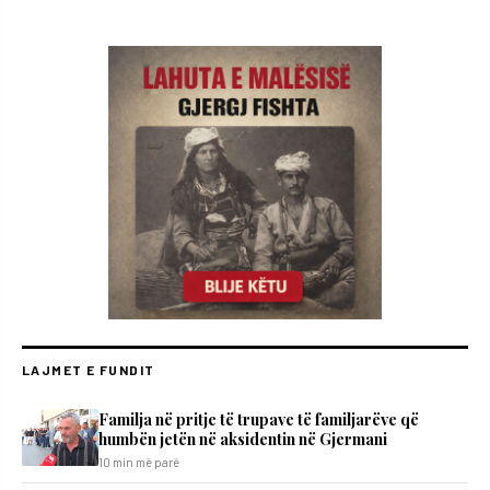
LAJMET E FUNDIT
​Familja në pritje të trupave të familjarëve që
humbën jetën në aksidentin në Gjermani
10 min më parë