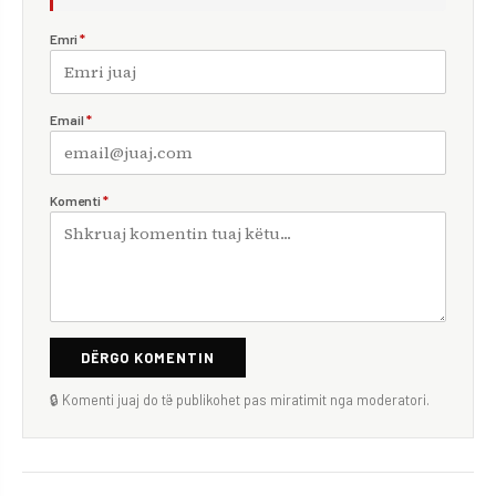
Emri
*
Email
*
Komenti
*
DËRGO KOMENTIN
🔒 Komenti juaj do të publikohet pas miratimit nga moderatori.