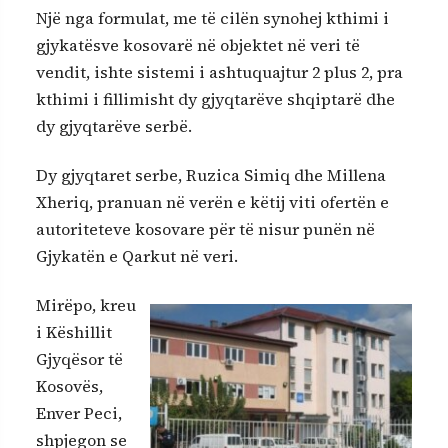
Një nga formulat, me të cilën synohej kthimi i
gjykatësve kosovarë në objektet në veri të
vendit, ishte sistemi i ashtuquajtur 2 plus 2, pra
kthimi i fillimisht dy gjyqtarëve shqiptarë dhe
dy gjyqtarëve serbë.
Dy gjyqtaret serbe, Ruzica Simiq dhe Millena
Xheriq, pranuan në verën e këtij viti ofertën e
autoriteteve kosovare për të nisur punën në
Gjykatën e Qarkut në veri.
Mirëpo, kreu
i Këshillit
Gjyqësor të
Kosovës,
Enver Peci,
shpjegon se