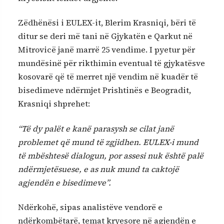
Zëdhënësi i EULEX-it, Blerim Krasniqi, bëri të
ditur se deri më tani në Gjykatën e Qarkut në
Mitrovicë janë marrë 25 vendime. I pyetur për
mundësinë për rikthimin eventual të gjykatësve
kosovarë që të merret një vendim në kuadër të
bisedimeve ndërmjet Prishtinës e Beogradit,
Krasniqi shprehet:
“Të dy palët e kanë parasysh se cilat janë
problemet që mund të zgjidhen. EULEX-i mund
të mbështesë dialogun, por assesi nuk është palë
ndërmjetësuese, e as nuk mund ta caktojë
agjendën e bisedimeve”.
Ndërkohë, sipas analistëve vendorë e
ndërkombëtarë, temat kryesore në agjendën e