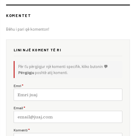
KOMENTET
Bëhu i pari që komenton!
LINI NJË KOMENT TË RI
Për t'u përgjigjur një komenti specifik, kliko butonin
💬
Përgjigju
poshtë atij komenti.
Emri
*
Email
*
Komenti
*