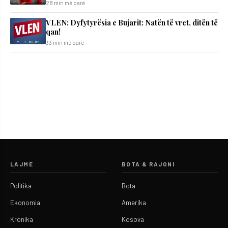
28 min më parë
VLEN: Dyfytyrësia e Bujarit: Natën të vret, ditën të
qan!
33 min më parë
LAJME
BOTA & RAJONI
Politika
Bota
Ekonomia
Amerika
Kronika
Kosova