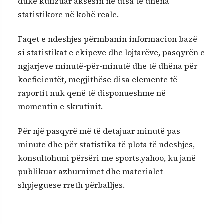
duke kufizuar aksesin në disa të dhëna
statistikore në kohë reale.
Faqet e ndeshjes përmbanin informacion bazë
si statistikat e ekipeve dhe lojtarëve, pasqyrën e
ngjarjeve minutë-për-minutë dhe të dhëna për
koeficientët, megjithëse disa elemente të
raportit nuk qenë të disponueshme në
momentin e skrutinit.
Për një pasqyrë më të detajuar minutë pas
minute dhe për statistika të plota të ndeshjes,
konsultohuni përsëri me sports.yahoo, ku janë
publikuar azhurnimet dhe materialet
shpjeguese rreth përballjes.