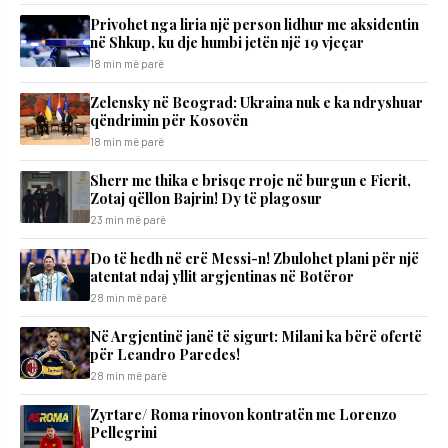
Privohet nga liria një person lidhur me aksidentin
në Shkup, ku dje humbi jetën një 19 vjeçar
18 min më parë
Zelensky në Beograd: Ukraina nuk e ka ndryshuar
qëndrimin për Kosovën
18 min më parë
Sherr me thika e brisqe rroje në burgun e Fierit,
Zotaj qëllon Bajrin! Dy të plagosur
23 min më parë
Do të hedh në erë Messi-n! Zbulohet plani për një
atentat ndaj yllit argjentinas në Botëror
28 min më parë
Në Argjentinë janë të sigurt: Milani ka bërë ofertë
për Leandro Paredes!
28 min më parë
Zyrtare/ Roma rinovon kontratën me Lorenzo
Pellegrini