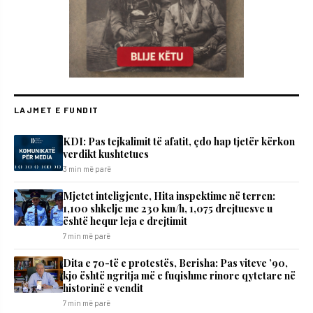
LAJMET E FUNDIT
KDI: Pas tejkalimit të afatit, çdo hap tjetër kërkon
verdikt kushtetues
3 min më parë
Mjetet inteligjente, Hita inspektime në terren:
1,100 shkelje me 230 km/h, 1,075 drejtuesve u
është hequr leja e drejtimit
7 min më parë
Dita e 70-të e protestës, Berisha: Pas viteve ’90,
kjo është ngritja më e fuqishme rinore qytetare në
historinë e vendit
7 min më parë