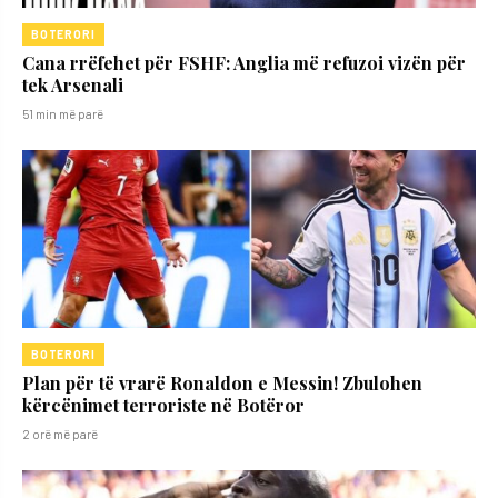
BOTERORI
Cana rrëfehet për FSHF: Anglia më refuzoi vizën për
tek Arsenali
51 min më parë
BOTERORI
Plan për të vrarë Ronaldon e Messin! Zbulohen
kërcënimet terroriste në Botëror
2 orë më parë