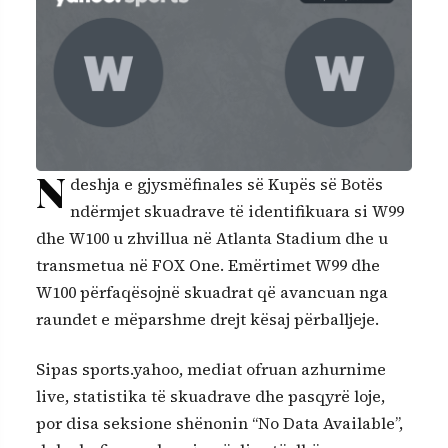
N
deshja e gjysmëfinales së Kupës së Botës
ndërmjet skuadrave të identifikuara si W99
dhe W100 u zhvillua në Atlanta Stadium dhe u
transmetua në FOX One. Emërtimet W99 dhe
W100 përfaqësojnë skuadrat që avancuan nga
raundet e mëparshme drejt kësaj përballjeje.
Sipas sports.yahoo, mediat ofruan azhurnime
live, statistika të skuadrave dhe pasqyrë loje,
por disa seksione shënonin “No Data Available”,