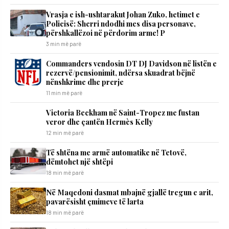
Vrasja e ish-ushtarakut Johan Zuko, hetimet e
Policisë: Sherri ndodhi mes disa personave,
përshkallëzoi në përdorim arme! P
3 min më parë
Commanders vendosin DT DJ Davidson në listën e
rezervë/pensionimit, ndërsa skuadrat bëjnë
nënshkrime dhe prerje
11 min më parë
Victoria Beckham në Saint-Tropez me fustan
veror dhe çantën Hermès Kelly
12 min më parë
Të shtëna me armë automatike në Tetovë,
dëmtohet një shtëpi
18 min më parë
Në Maqedoni dasmat mbajnë gjallë tregun e arit,
pavarësisht çmimeve të larta
18 min më parë