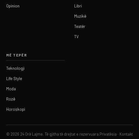
Opinion
Libri
Muzikë
Teatër
TV
MË TEPËR
Teknologji
Life Style
Moda
Rozë
Horoskopi
© 2026 24 Orë Lajme. Të gjitha të drejtat e rezervuara.
Privatësia
·
Kontakt