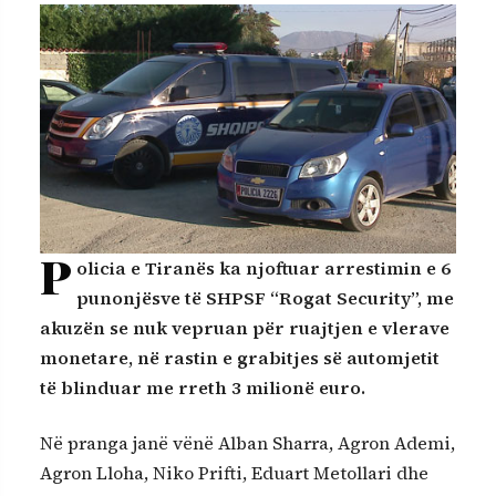
P
olicia e Tiranës ka njoftuar arrestimin e 6
punonjësve të SHPSF “Rogat Security”, me
akuzën se nuk vepruan për ruajtjen e vlerave
monetare, në rastin e grabitjes së automjetit
të blinduar me rreth 3 milionë euro.
Në pranga janë vënë Alban Sharra, Agron Ademi,
Agron Lloha, Niko Prifti, Eduart Metollari dhe