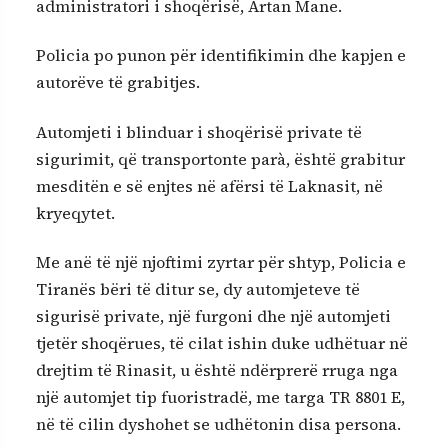
administratori i shoqërisë, Artan Mane.
Policia po punon për identifikimin dhe kapjen e
autorëve të grabitjes.
Automjeti i blinduar i shoqërisë private të
sigurimit, që transportonte parà, është grabitur
mesditën e së enjtes në afërsi të Laknasit, në
kryeqytet.
Me anë të një njoftimi zyrtar për shtyp, Policia e
Tiranës bëri të ditur se, dy automjeteve të
sigurisë private, një furgoni dhe një automjeti
tjetër shoqërues, të cilat ishin duke udhëtuar në
drejtim të Rinasit, u është ndërprerë rruga nga
një automjet tip fuoristradë, me targa TR 8801 E,
në të cilin dyshohet se udhëtonin disa persona.