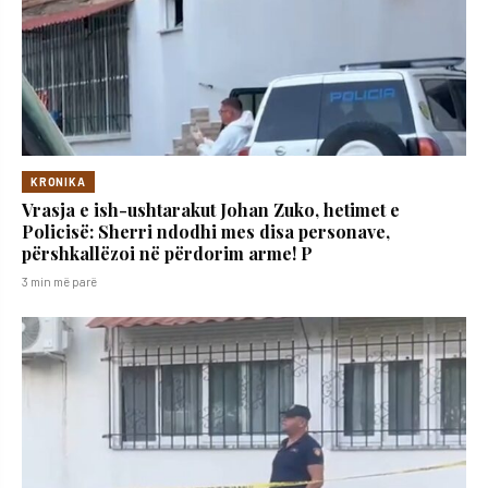
KRONIKA
Vrasja e ish-ushtarakut Johan Zuko, hetimet e
Policisë: Sherri ndodhi mes disa personave,
përshkallëzoi në përdorim arme! P
3 min më parë