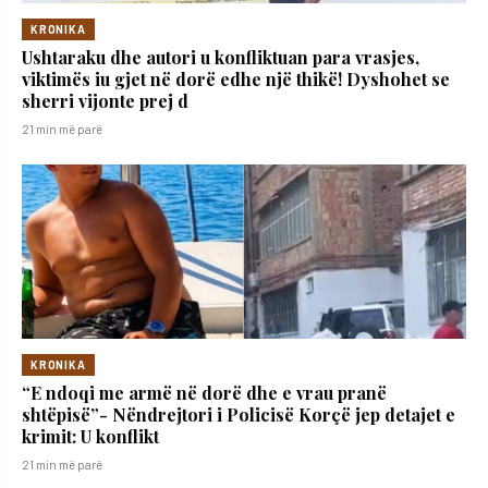
KRONIKA
Ushtaraku dhe autori u konfliktuan para vrasjes,
viktimës iu gjet në dorë edhe një thikë! Dyshohet se
sherri vijonte prej d
21 min më parë
KRONIKA
“E ndoqi me armë në dorë dhe e vrau pranë
shtëpisë”- Nëndrejtori i Policisë Korçë jep detajet e
krimit: U konflikt
21 min më parë