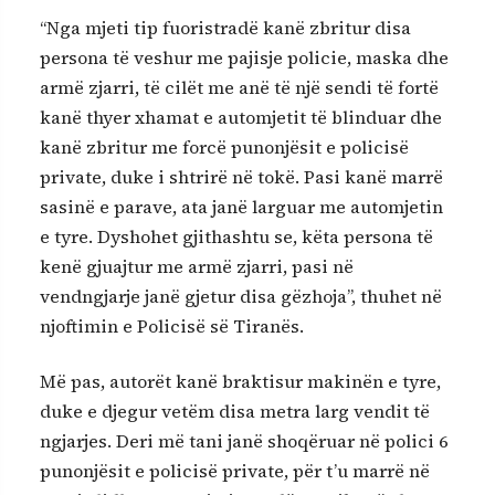
“Nga mjeti tip fuoristradë kanë zbritur disa
persona të veshur me pajisje policie, maska dhe
armë zjarri, të cilët me anë të një sendi të fortë
kanë thyer xhamat e automjetit të blinduar dhe
kanë zbritur me forcë punonjësit e policisë
private, duke i shtrirë në tokë. Pasi kanë marrë
sasinë e parave, ata janë larguar me automjetin
e tyre. Dyshohet gjithashtu se, këta persona të
kenë gjuajtur me armë zjarri, pasi në
vendngjarje janë gjetur disa gëzhoja”, thuhet në
njoftimin e Policisë së Tiranës.
Më pas, autorët kanë braktisur makinën e tyre,
duke e djegur vetëm disa metra larg vendit të
ngjarjes. Deri më tani janë shoqëruar në polici 6
punonjësit e policisë private, për t’u marrë në