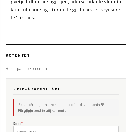
pyetje lidhur me ngjarjen, ndërsa pika të shumta
kontrolli janë ngritur në të gjithë akset kryesore
të Tiranës.
KOMENTET
Bëhu i pari që komenton!
LINI NJË KOMENT TË RI
Për t'u përgjigjur një komenti specifik, kliko butonin
💬
Përgjigju
poshtë atij komenti.
Emri
*