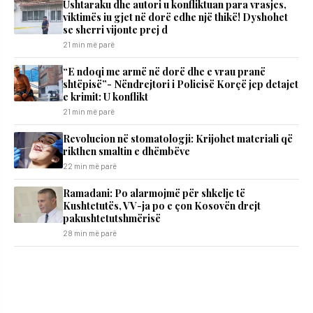
Ushtaraku dhe autori u konfliktuan para vrasjes,
viktimës iu gjet në dorë edhe një thikë! Dyshohet
se sherri vijonte prej d
21 min më parë
“E ndoqi me armë në dorë dhe e vrau pranë
shtëpisë”- Nëndrejtori i Policisë Korçë jep detajet
e krimit: U konflikt
21 min më parë
Revolucion në stomatologji: Krijohet materiali që
rikthen smaltin e dhëmbëve
22 min më parë
Ramadani: Po alarmojmë për shkelje të
Kushtetutës, VV-ja po e çon Kosovën drejt
pakushtetutshmërisë
28 min më parë