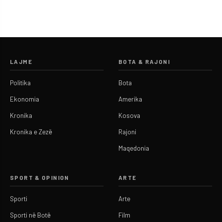
LAJME
BOTA & RAJONI
Politika
Bota
Ekonomia
Amerika
Kronika
Kosova
Kronika e Zezë
Rajoni
Maqedonia
SPORT & OPINION
ARTE
Sporti
Arte
Sporti në Botë
Film