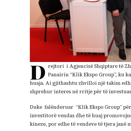
D
rejtori i Agjencisë Shqiptare të Zh
Panairin “Klik Ekspo Group”, ku k
huaja. Ai gjithashtu zhvilloi një takim edh
shprehur interes në rritje për të investua
Duke falënderuar “Klik Ekspo Group” për 
investitorë vendas dhe të huaj promovojnë
kineze, por edhe të vendeve të tjera janë 