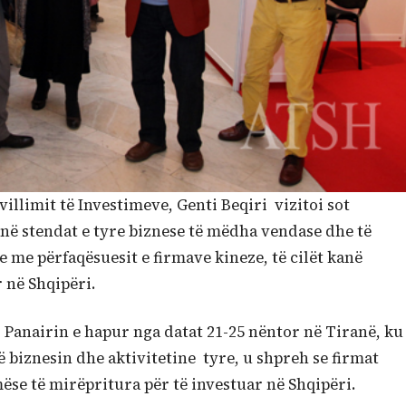
villimit të Investimeve, Genti Beqiri vizitoi sot
anë stendat e tyre biznese të mëdha vendase dhe të
e me përfaqësuesit e firmave kineze, të cilët kanë
r në Shqipëri.
Panairin e hapur nga datat 21-25 nëntor në Tiranë, ku
 biznesin dhe aktivitetine tyre, u shpreh se firmat
mëse të mirëpritura për të investuar në Shqipëri.