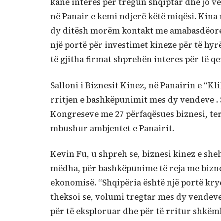
kanë interes për tregun shqiptar dhe jo v
në Panair e kemi ndjerë këtë miqësi. Kina 
dy ditësh morëm kontakt me amabasdëoren
një portë për investimet kineze për të hyr
të gjitha firmat shprehën interes për të qe
Salloni i Biznesit Kinez, në Panairin e “
rritjen e bashkëpunimit mes dy vendeve . S
Kongreseve me 27 përfaqësues biznesi, te
mbushur ambjentet e Panairit.
Kevin Fu, u shpreh se, biznesi kinez e she
mëdha, për bashkëpunime të reja me biznes
ekonomisë. “Shqipëria është një portë kry
theksoi se, volumi tregtar mes dy vendeve
për të eksploruar dhe për të rritur shkë