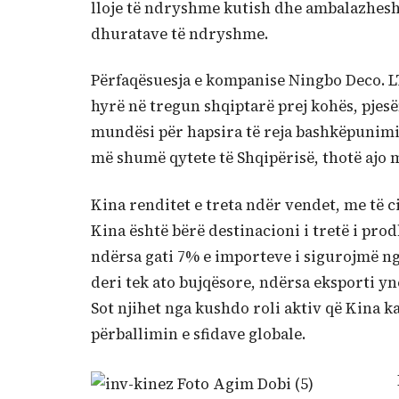
lloje të ndryshme kutish dhe ambalazhesh
dhuratave të ndryshme.
Përfaqësuesja e kompanise Ningbo Deco. L
hyrë në tregun shqiptarë prej kohës, pjes
mundësi për hapsira të reja bashkëpunimi
më shumë qytete të Shqipërisë, thotë ajo me
Kina renditet e treta ndër vendet, me të
Kina është bërë destinacioni i tretë i pr
ndërsa gati 7% e importeve i sigurojmë ng
deri tek ato bujqësore, ndërsa eksporti yn
Sot njihet nga kushdo roli aktiv që Kina
përballimin e sfidave globale.