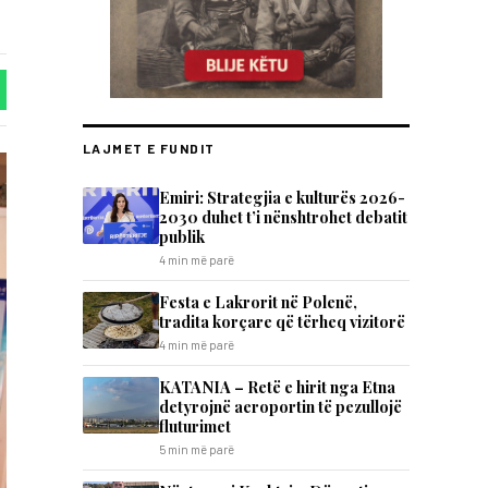
LAJMET E FUNDIT
Emiri: Strategjia e kulturës 2026-
2030 duhet t’i nënshtrohet debatit
publik
4 min më parë
Festa e Lakrorit në Polenë,
tradita korçare që tërheq vizitorë
4 min më parë
KATANIA – Retë e hirit nga Etna
detyrojnë aeroportin të pezullojë
fluturimet
5 min më parë