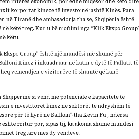
etëm interes ekonomik, por edhe miqësor dhe këto ditë
nxit korportat kineze të investojnë jashtë Kinës. Para
 në Tiranë dhe ambasadorja tha se, Shqipëria është
ë në këtë treg. Kur u bë njoftimi nga “Klik Ekspo Group
në këtu.
Klik Ekspo Group” është një mundësi më shumë për
alloni Kinez i inkuadruar në katin e dytë të Pallatit të
rheq vemendjen e vizitorëve të shumtë që kanë
h Shqipërinë si vend me potenciale e kapacitete të
in e investitorët kinez në sektorët të ndryshëm të
esore për të hyrë në Ballkan”-tha Kevin Fu , ndërsa
 është rritur por, sipas tij, ka akoma shumë mundësi
mbimet tregtare mes dy vendeve.