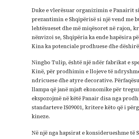
Duke e vlerësuar organizimin e Panairit si
prezantimin e Shqipërisë si një vend me b
lehtësueset dhe më miqësoret në rajon, kr
nënvizoi se, Shqipëria ka ende hapësira pë
Kina ka potenciale prodhuese dhe dëshirë 
Ningbo Tulip, është një ndër fabrikat e sp
Kinë, për prodhimin e llojeve të ndryshm
ndricuese dhe atyre decorative. Përfaqësu
llampa që janë mjaft ekonomike për tregu
ekspozojmë në këtë Panair disa nga prodhime
standarteve IS09001, kritere këto që i përg
kineze.
Në një nga hapsirat e konsiderueshme të Sa