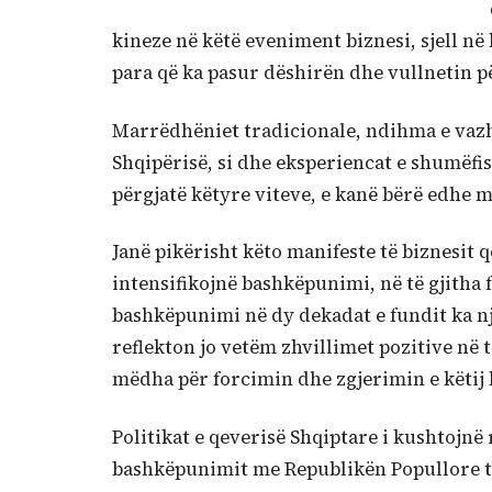
kineze në këtë eveniment biznesi, sjell në
para që ka pasur dëshirën dhe vullnetin 
Marrëdhëniet tradicionale, ndihma e vazh
Shqipërisë, si dhe eksperiencat e shumëfi
përgjatë këtyre viteve, e kanë bërë edhe m
Janë pikërisht këto manifeste të biznesit
intensifikojnë bashkëpunimi, në të gjitha f
bashkëpunimi në dy dekadat e fundit ka n
reflekton jo vetëm zhvillimet pozitive në 
mëdha për forcimin dhe zgjerimin e këtij
Politikat e qeverisë Shqiptare i kushtojnë
bashkëpunimit me Republikën Popullore të