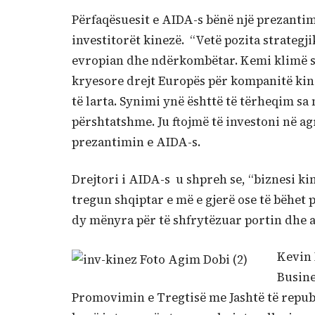
Përfaqësuesit e AIDA-s bënë një prezantim
investitorët kinezë. “Vetë pozita strategj
evropian dhe ndërkombëtar. Kemi klimë sh
kryesore drejt Europës për kompanitë kine
të larta. Synimi ynë ështtë të tërheqim sa
përshtatshme. Ju ftojmë të investoni në agr
prezantimin e AIDA-s.
Drejtori i AIDA-s u shpreh se, “biznesi kin
tregun shqiptar e më e gjerë ose të bëhet 
dy mënyra për të shfrytëzuar portin dhe 
Kevin 
Busine
Promovimin e Tregtisë me Jashtë të republ