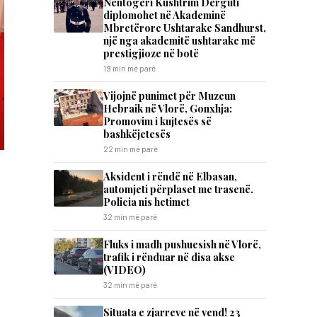
Nëntogeri Kushtrim Dërguti
diplomohet në Akademinë
Mbretërore Ushtarake Sandhurst,
një nga akademitë ushtarake më
prestigjioze në botë
19 min më parë
Vijojnë punimet për Muzeun
Hebraik në Vlorë, Gonxhja:
Promovim i kujtesës së
bashkëjetesës
22 min më parë
Aksident i rëndë në Elbasan,
automjeti përplaset me trasenë.
Policia nis hetimet
32 min më parë
Fluks i madh pushuesish në Vlorë,
trafik i rënduar në disa akse
(VIDEO)
32 min më parë
Situata e zjarreve në vend! 23