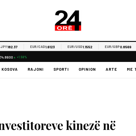
2.37
1.6123
1.1552
0.8569
EUR/CAD
EUR/USD
EUR/GBP
E
74.8600
▲ +1.59%
KOSOVA
RAJONI
SPORTI
OPINION
ARTE
ME 
 investitoreve kinezë në