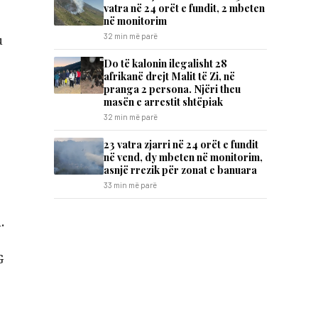
vatra në 24 orët e fundit, 2 mbeten
në monitorim
32 min më parë
u
Do të kalonin ilegalisht 28
afrikanë drejt Malit të Zi, në
pranga 2 persona. Njëri theu
masën e arrestit shtëpiak
32 min më parë
23 vatra zjarri në 24 orët e fundit
në vend, dy mbeten në monitorim,
asnjë rrezik për zonat e banuara
33 min më parë
.
G