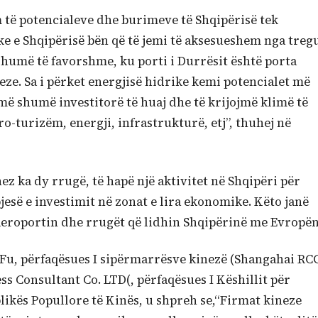
 të potencialeve dhe burimeve të Shqipërisë tek
ike e Shqipërisë bën që të jemi të aksesueshem nga treg
umë të favorshme, ku porti i Durrësit është porta
ze. Sa i përket energjisë hidrike kemi potencialet më
 më shumë investitorë të huaj dhe të krijojmë klimë të
o-turizëm, energji, infrastrukturë, etj”, thuhej në
ez ka dy rrugë, të hapë një aktivitet në Shqipëri për
pjesë e investimit në zonat e lira ekonomike. Këto janë
aeroportin dhe rrugët që lidhin Shqipërinë me Evropën
Fu, përfaqësues I sipërmarrësve kinezë (Shangahai RC
ss Consultant Co. LTD(, përfaqësues I Këshillit për
ikës Popullore të Kinës, u shpreh se,“Firmat kineze