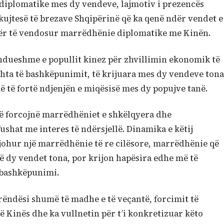
diplomatike mes dy vendeve, lajmotiv i prezencës
 kujtesë të brezave Shqipërinë që ka qenë ndër vendet e
për të vendosur marrëdhënie diplomatike me Kinën.
dueshme e popullit kinez për zhvillimin ekonomik të
shta të bashkëpunimit, të krijuara mes dy vendeve tona
ë të fortë ndjenjën e miqësisë mes dy popujve tanë.
 që forcojnë marrëdhëniet e shkëlqyera dhe
ushat me interes të ndërsjellë. Dinamika e këtij
johur një marrëdhënie të re cilësore, marrëdhënie që
të dy vendet tona, por krijon hapësira edhe më të
 bashkëpunimi.
 rëndësi shumë të madhe e të veçantë, forcimit të
 Kinës dhe ka vullnetin për t’i konkretizuar këto