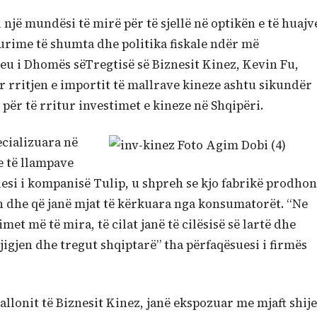
 një mundësi të mirë për të sjellë në optikën e të huajv
urime të shumta dhe politika fiskale ndër më
eu i Dhomës sëTregtisë së Biznesit Kinez, Kevin Fu,
r rritjen e importit të mallrave kineze ashtu sikundër
për të rritur investimet e kineze në Shqipëri.
ecializuara në
e të llampave
esi i kompanisë Tulip, u shpreh se kjo fabrikë prodhon
n dhe që janë mjat të kërkuara nga konsumatorët. “Ne
t më të mira, të cilat janë të cilësisë së lartë dhe
jigjen dhe tregut shqiptarë” tha përfaqësuesi i firmës
llonit të Biznesit Kinez, janë ekspozuar me mjaft shije