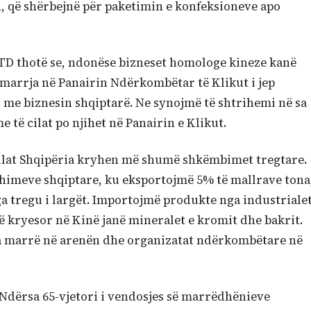
, që shërbejnë për paketimin e konfeksioneve apo
TD thotë se, ndonëse bizneset homologe kineze kanë
ëmarrja në Panairin Ndërkombëtar të Klikut i jep
 me biznesin shqiptarë. Ne synojmë të shtrihemi në sa
 të cilat po njihet në Panairin e Klikut.
 cilat Shqipëria kryhen më shumë shkëmbimet tregtare.
odhimeve shqiptare, ku eksportojmë 5% të mallrave tona
a tregu i largët. Importojmë produkte nga industriale
ë kryesor në Kinë janë mineralet e kromit dhe bakrit.
 ka marrë në arenën dhe organizatat ndërkombëtare në
Ndërsa 65-vjetori i vendosjes së marrëdhënieve