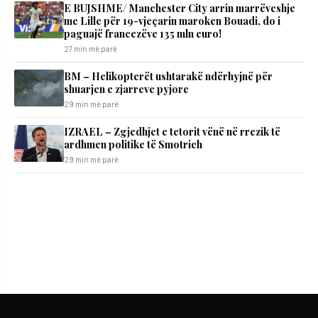
E BUJSHME/ Manchester City arrin marrëveshje
me Lille për 19-vjeçarin maroken Bouadi, do i
paguajë francezëve 135 mln euro!
27 min më parë
BM – Helikopterët ushtarakë ndërhyjnë për
shuarjen e zjarreve pyjore
29 min më parë
IZRAEL – Zgjedhjet e tetorit vënë në rrezik të
ardhmen politike të Smotrich
29 min më parë