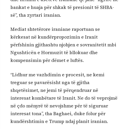
bankat e huaja për shkak të presionit të SHBA-
së”, tha zyrtari iranian.
Mediat shtetërore iraniane raportuan se
kërkesat në kundërpropozimin e Iranit
përfshinin gjithashtu njohjen e sovranitetit mbi
Ngushticën e Hormuzit të bllokuar dhe
kompensimin për dëmet e luftës.
“Lidhur me vazhdimin e procesit, ne kemi
treguar se pavarësisht nga të gjitha
shqetësimet, ne jemi të përqendruar në
interesat kombëtare të Iranit. Ne do të veprojmë
në çdo mënyrë të nevojshme për të siguruar
interesat tona”, tha Baghaei, duke folur për
kundërshtimin e Trump ndaj planit iranian.