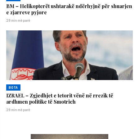
BM – Helikopterët ushtarakë ndërhyjnë për shuarjen
e zjarreve pyjore
29 min më parë
BOTA
IZRAEL – Zgjedhjet e tetorit vënë në rrezik të
ardhmen politike të Smotrich
29 min më parë