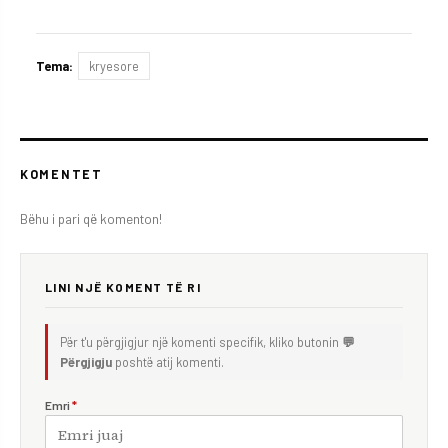
Tema:
kryesore
KOMENTET
Bëhu i pari që komenton!
LINI NJË KOMENT TË RI
Për t'u përgjigjur një komenti specifik, kliko butonin
💬
Përgjigju
poshtë atij komenti.
Emri
*