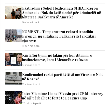
Ekstradimi i Sokol Hoxhës nga SHBA, reagon
Ambasada: Nuk do ketë strehë për kriminelët në
Shtetet e Bashkuara të Amerikë
9 min më parë
KOMENT – Temperaturat rekord tronditin
Evropën, nga Italia në Ballkan rritet rreziku i
zjarreve
11 min më parë
Kurti ftoi Gjinin në takim për konstituimin e
institucioneve, kreu i Aleancës e refuzon
13 min më parë
Konfirmohet rasti i parë këtë vit me Virusin e Nilit
në Kosovë
13 min më parë
Inter Miami me Lionel Messin pret CF Monterrey
në një përballje të fortë të Leagues Cup
24 min më parë