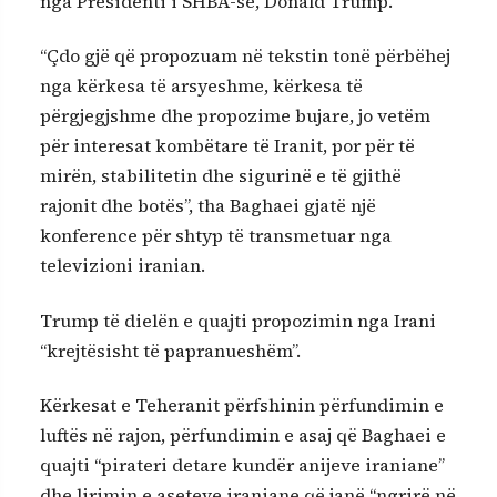
nga Presidenti i SHBA-së, Donald Trump.
“Çdo gjë që propozuam në tekstin tonë përbëhej
nga kërkesa të arsyeshme, kërkesa të
përgjegjshme dhe propozime bujare, jo vetëm
për interesat kombëtare të Iranit, por për të
mirën, stabilitetin dhe sigurinë e të gjithë
rajonit dhe botës”, tha Baghaei gjatë një
konference për shtyp të transmetuar nga
televizioni iranian.
Trump të dielën e quajti propozimin nga Irani
“krejtësisht të papranueshëm”.
Kërkesat e Teheranit përfshinin përfundimin e
luftës në rajon, përfundimin e asaj që Baghaei e
quajti “pirateri detare kundër anijeve iraniane”
dhe lirimin e aseteve iraniane që janë “ngrirë në