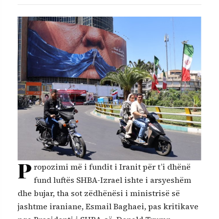
P
ropozimi më i fundit i Iranit për t’i dhënë
fund luftës SHBA-Izrael ishte i arsyeshëm
dhe bujar, tha sot zëdhënësi i ministrisë së
jashtme iraniane, Esmail Baghaei, pas kritikave