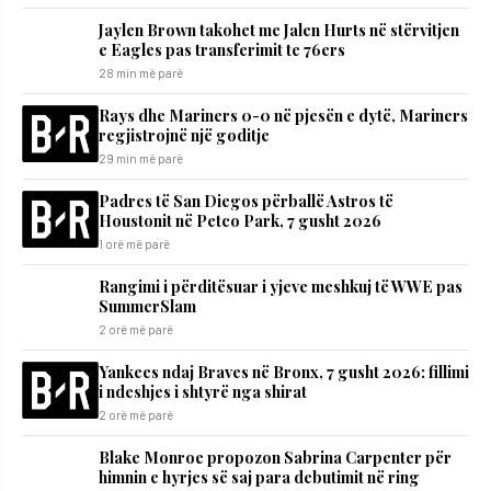
Jaylen Brown takohet me Jalen Hurts në stërvitjen
e Eagles pas transferimit te 76ers
28 min më parë
Rays dhe Mariners 0-0 në pjesën e dytë, Mariners
regjistrojnë një goditje
29 min më parë
Padres të San Diegos përballë Astros të
Houstonit në Petco Park, 7 gusht 2026
1 orë më parë
Rangimi i përditësuar i yjeve meshkuj të WWE pas
SummerSlam
2 orë më parë
Yankees ndaj Braves në Bronx, 7 gusht 2026: fillimi
i ndeshjes i shtyrë nga shirat
2 orë më parë
Blake Monroe propozon Sabrina Carpenter për
himnin e hyrjes së saj para debutimit në ring