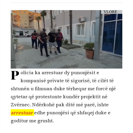
P
olicia ka arrestuar dy punonjësit e
kompanisë private të sigurisë, të cilët të
shtunën u filmuan duke tërhequr me forcë një
qytetar që protestonte kundër projektit në
Zvërnec. Ndërkohë pak ditë më parë, ishte
arrestuar
edhe punonjësi që shfaqej duke e
goditur me grusht.