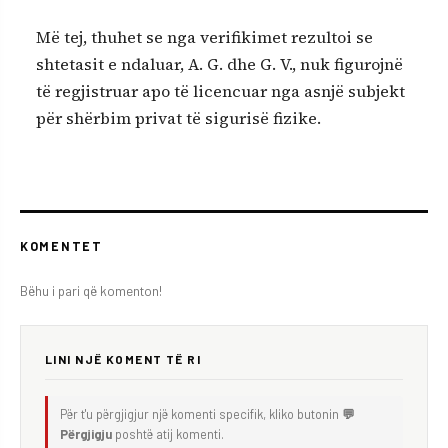
Më tej, thuhet se nga verifikimet rezultoi se
shtetasit e ndaluar, A. G. dhe G. V., nuk figurojnë
të regjistruar apo të licencuar nga asnjë subjekt
për shërbim privat të sigurisë fizike.
KOMENTET
Bëhu i pari që komenton!
LINI NJË KOMENT TË RI
Për t'u përgjigjur një komenti specifik, kliko butonin
💬
Përgjigju
poshtë atij komenti.