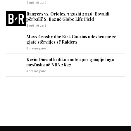
2 orë më parë
Rangers vs. Orioles, 7 gusht 2026: Eovaldi
përballë S. Baz në Globe Life Field
2 orë më parë
Maxx Crosby dhe Kirk Cousins ndeshen me zë
gjatë stërvitjes së Raiders
3 orë më parë
Kevin Durant kritikon notën për gjuajtjet nga
mesfusha në NBA 2K27
3 orë më parë