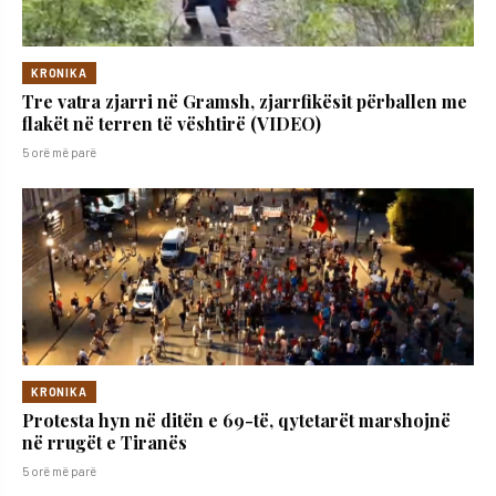
KRONIKA
Tre vatra zjarri në Gramsh, zjarrfikësit përballen me
flakët në terren të vështirë (VIDEO)
5 orë më parë
KRONIKA
Protesta hyn në ditën e 69-të, qytetarët marshojnë
në rrugët e Tiranës
5 orë më parë