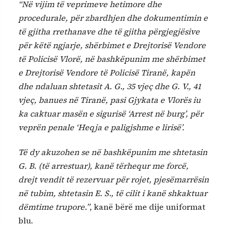
“Në vijim të veprimeve hetimore dhe
procedurale, për zbardhjen dhe dokumentimin e
të gjitha rrethanave dhe të gjitha përgjegjësive
për këtë ngjarje, shërbimet e Drejtorisë Vendore
të Policisë Vlorë, në bashkëpunim me shërbimet
e Drejtorisë Vendore të Policisë Tiranë, kapën
dhe ndaluan shtetasit A. G., 35 vjeç dhe G. V., 41
vjeç, banues në Tiranë, pasi Gjykata e Vlorës iu
ka caktuar masën e sigurisë ‘Arrest në burg’, për
veprën penale ‘Heqja e paligjshme e lirisë’.
Të dy akuzohen se në bashkëpunim me shtetasin
G. B. (të arrestuar), kanë tërhequr me forcë,
drejt vendit të rezervuar për rojet, pjesëmarrësin
në tubim, shtetasin E. S., të cilit i kanë shkaktuar
dëmtime trupore.”
, kanë bërë me dije uniformat
blu.