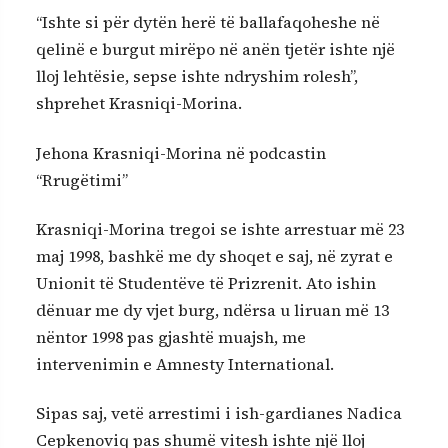
“Ishte si për dytën herë të ballafaqoheshe në
qelinë e burgut mirëpo në anën tjetër ishte një
lloj lehtësie, sepse ishte ndryshim rolesh”,
shprehet Krasniqi-Morina.
Jehona Krasniqi-Morina në podcastin
“Rrugëtimi”
Krasniqi-Morina tregoi se ishte arrestuar më 23
maj 1998, bashkë me dy shoqet e saj, në zyrat e
Unionit të Studentëve të Prizrenit. Ato ishin
dënuar me dy vjet burg, ndërsa u liruan më 13
nëntor 1998 pas gjashtë muajsh, me
intervenimin e Amnesty International.
Sipas saj, vetë arrestimi i ish-gardianes Nadica
Cepkenoviq pas shumë vitesh ishte një lloj