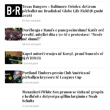
Texas Rangers – Baltimore Orioles: deGrom
përballet me Bradish në Globe Life Field (8 gusht
2026)
34 min më parë
Dorëheqja e Ramës e panegociueshme! Katër orë
revoltë, mbyllet dita e 70-të e protestave: “Nesër
më shumë!”
58 min më parë
Kapet autori i vrasjes në Korçë, pranë banesës së
tij (VIDEO)
1 orë më parë
Portland Timbers presin Club América në
përballjen kryesore të Leagues Cup
2 orë më parë
Menaxheri i White Sox pranon se vizita në gropën
e hedhësit e detyroi pa qëllim largimin e Noah
Schultz
2 orë më parë