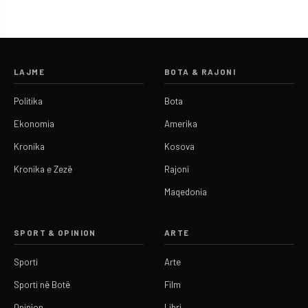
LAJME
BOTA & RAJONI
Politika
Bota
Ekonomia
Amerika
Kronika
Kosova
Kronika e Zezë
Rajoni
Maqedonia
SPORT & OPINION
ARTE
Sporti
Arte
Sporti në Botë
Film
Opinion
Libri