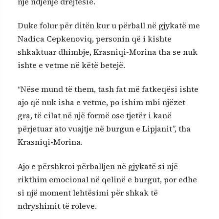
një ndjenjë drejtësie.
Duke folur për ditën kur u përball në gjykatë me
Nadica Cepkenoviq, personin që i kishte
shkaktuar dhimbje, Krasniqi-Morina tha se nuk
ishte e vetme në këtë betejë.
“Nëse mund të them, tash fat më fatkeqësi ishte
ajo që nuk isha e vetme, po ishim mbi njëzet
gra, të cilat në një formë ose tjetër i kanë
përjetuar ato vuajtje në burgun e Lipjanit”, tha
Krasniqi-Morina.
Ajo e përshkroi përballjen në gjykatë si një
rikthim emocional në qelinë e burgut, por edhe
si një moment lehtësimi për shkak të
ndryshimit të roleve.