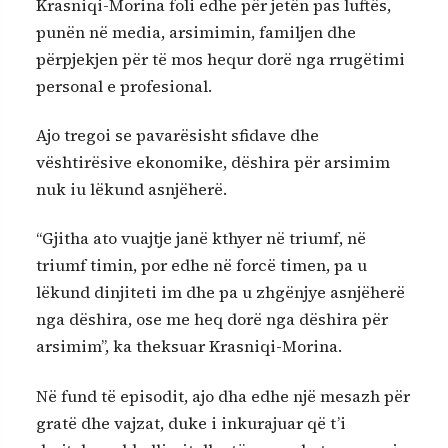
Krasniqi-Morina foli edhe për jetën pas luftës,
punën në media, arsimimin, familjen dhe
përpjekjen për të mos hequr dorë nga rrugëtimi
personal e profesional.
Ajo tregoi se pavarësisht sfidave dhe
vështirësive ekonomike, dëshira për arsimim
nuk iu lëkund asnjëherë.
“Gjitha ato vuajtje janë kthyer në triumf, në
triumf timin, por edhe në forcë timen, pa u
lëkund dinjiteti im dhe pa u zhgënjye asnjëherë
nga dëshira, ose me heq dorë nga dëshira për
arsimim”, ka theksuar Krasniqi-Morina.
Në fund të episodit, ajo dha edhe një mesazh për
gratë dhe vajzat, duke i inkurajuar që t’i