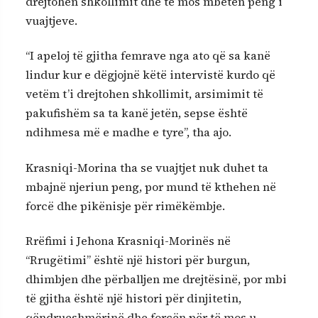
drejtohen shkollimit dhe të mos mbeten peng i
vuajtjeve.
“I apeloj të gjitha femrave nga ato që sa kanë
lindur kur e dëgjojnë këtë intervistë kurdo që
vetëm t’i drejtohen shkollimit, arsimimit të
pakufishëm sa ta kanë jetën, sepse është
ndihmesa më e madhe e tyre”, tha ajo.
Krasniqi-Morina tha se vuajtjet nuk duhet ta
mbajnë njeriun peng, por mund të kthehen në
forcë dhe pikënisje për rimëkëmbje.
Rrëfimi i Jehona Krasniqi-Morinës në
“Rrugëtimi” është një histori për burgun,
dhimbjen dhe përballjen me drejtësinë, por mbi
të gjitha është një histori për dinjitetin,
qëndrueshmërinë dhe forcën për të mos u