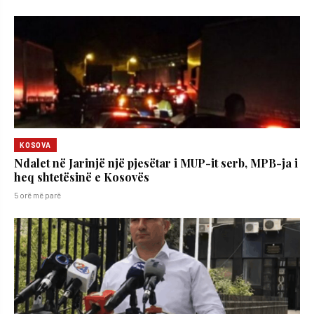
KOSOVA
Ndalet në Jarinjë një pjesëtar i MUP-it serb, MPB-ja i
heq shtetësinë e Kosovës
5 orë më parë