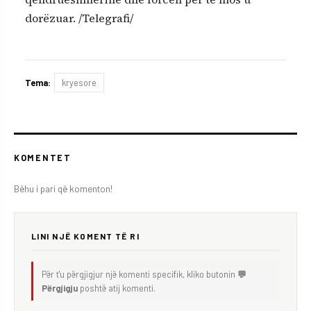
dorëzuar. /Telegrafi/
Tema:
kryesore
KOMENTET
Bëhu i pari që komenton!
LINI NJË KOMENT TË RI
Për t'u përgjigjur një komenti specifik, kliko butonin
💬
Përgjigju
poshtë atij komenti.