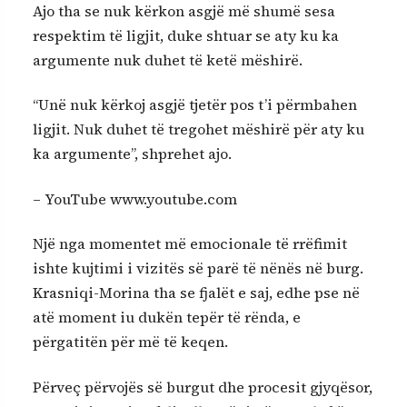
Ajo tha se nuk kërkon asgjë më shumë sesa
respektim të ligjit, duke shtuar se aty ku ka
argumente nuk duhet të ketë mëshirë.
“Unë nuk kërkoj asgjë tjetër pos t’i përmbahen
ligjit. Nuk duhet të tregohet mëshirë për aty ku
ka argumente”, shprehet ajo.
– YouTube www.youtube.com
Një nga momentet më emocionale të rrëfimit
ishte kujtimi i vizitës së parë të nënës në burg.
Krasniqi-Morina tha se fjalët e saj, edhe pse në
atë moment iu dukën tepër të rënda, e
përgatitën për më të keqen.
Përveç përvojës së burgut dhe procesit gjyqësor,