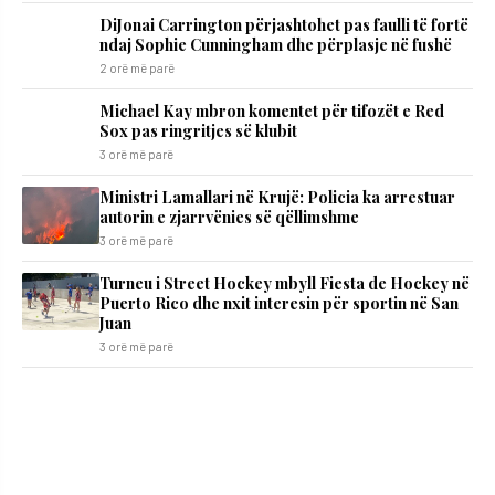
DiJonai Carrington përjashtohet pas faulli të fortë
ndaj Sophie Cunningham dhe përplasje në fushë
2 orë më parë
Michael Kay mbron komentet për tifozët e Red
Sox pas ringritjes së klubit
3 orë më parë
Ministri Lamallari në Krujë: Policia ka arrestuar
autorin e zjarrvënies së qëllimshme
3 orë më parë
Turneu i Street Hockey mbyll Fiesta de Hockey në
Puerto Rico dhe nxit interesin për sportin në San
Juan
3 orë më parë