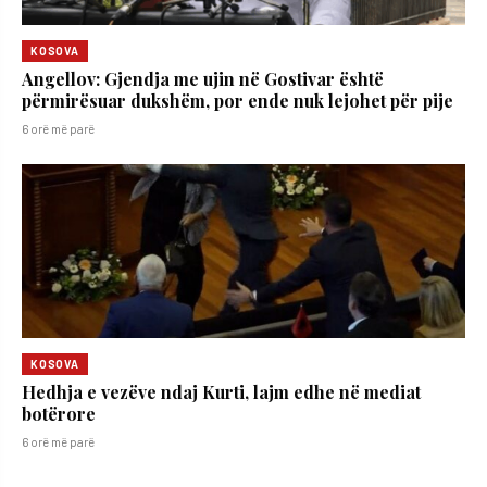
KOSOVA
Angellov: Gjendja me ujin në Gostivar është
përmirësuar dukshëm, por ende nuk lejohet për pije
6 orë më parë
KOSOVA
Hedhja e vezëve ndaj Kurti, lajm edhe në mediat
botërore
6 orë më parë