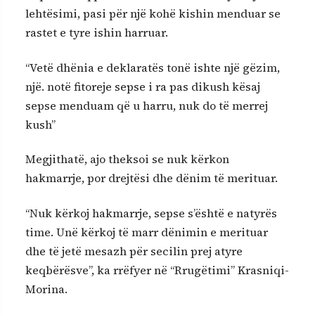
lehtësimi, pasi për një kohë kishin menduar se
rastet e tyre ishin harruar.
“Vetë dhënia e deklaratës tonë ishte një gëzim,
një. notë fitoreje sepse i ra pas dikush kësaj
sepse menduam që u harru, nuk do të merrej
kush”
Megjithatë, ajo theksoi se nuk kërkon
hakmarrje, por drejtësi dhe dënim të merituar.
“Nuk kërkoj hakmarrje, sepse s’është e natyrës
time. Unë kërkoj të marr dënimin e merituar
dhe të jetë mesazh për secilin prej atyre
keqbërësve”, ka rrëfyer në “Rrugëtimi” Krasniqi-
Morina.