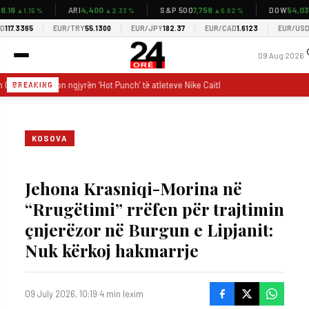
18
4,400
7,758
54,037
ARI
S&P 500
DOW
▲1.15 %
▲2.33 %
▲0.62 %
▲
7.3365
EUR/TRY
55.1300
EUR/JPY
182.37
EUR/CAD
1.6123
EUR/USD
1.1
09 Aug 2026
n Clark prezanton ngjyrën ‘Hot Punch’ të atleteve Nike Caitlin 1 para ndeshjes me
BREAKING
KOSOVA
Jehona Krasniqi-Morina në
“Rrugëtimi” rrëfen për trajtimin
çnjerëzor në Burgun e Lipjanit:
Nuk kërkoj hakmarrje
09 July 2026, 10:19
·
4 min lexim