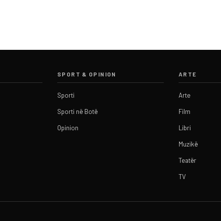
SPORT & OPINION
ARTE
Sporti
Arte
Sporti në Botë
Film
Opinion
Libri
Muzikë
Teatër
TV