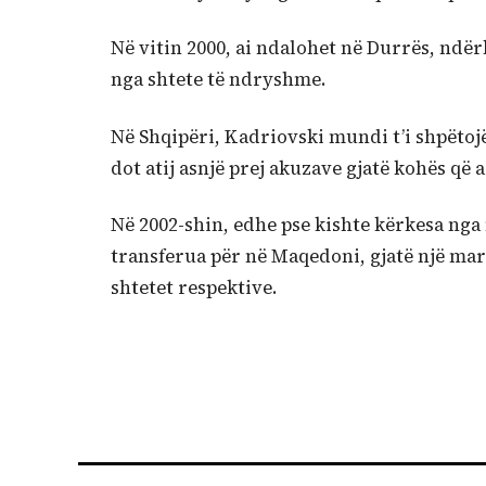
Në vitin 2000, ai ndalohet në Durrës, ndër
nga shtete të ndryshme.
Në Shqipëri, Kadriovski mundi t’i shpëtojë
dot atij asnjë prej akuzave gjatë kohës që 
Në 2002-shin, edhe pse kishte kërkesa nga
transferua për në Maqedoni, gjatë një mar
shtetet respektive.