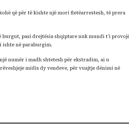
kohë që për të kishte një mori fletëarrestesh, të prera
 burgut, pasi drejtësia shqiptare nuk mundi t’i provoj
ai ishte në paraburgim.
 një numër i madh shtetesh për ekstradim, ai u
rëveshjeje midis dy vendeve, për vuajtje dënimi në