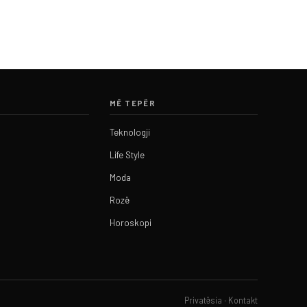
MË TEPËR
Teknologji
Life Style
Moda
Rozë
Horoskopi
Privatësia
·
Kontakt