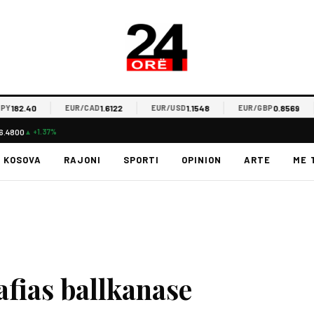
182.40
1.6122
1.1548
0.8569
EUR/CAD
EUR/USD
EUR/GBP
6.4800
▲ +1.37%
KOSOVA
RAJONI
SPORTI
OPINION
ARTE
ME 
afias ballkanase