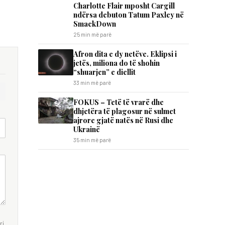
Charlotte Flair mposht Cargill
ndërsa debuton Tatum Paxley në
SmackDown
25 min më parë
Afron dita e dy netëve. Eklipsi i
jetës, miliona do të shohin
“shuarjen” e diellit
33 min më parë
FOKUS – Tetë të vrarë dhe
dhjetëra të plagosur në sulmet
ajrore gjatë natës në Rusi dhe
Ukrainë
35 min më parë
i.