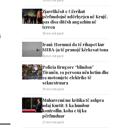
15 min më parë
Zjarrfikësit e Cërrikut
përfundojnë ndërhyrjen në Krujë,
pas disa ditësh angazhim në
terren
16 min më parë
ë
Irani: Hormuzi do të rihapet kur
SHBA-ja të pranojë kërkesat tona
16 min më parë
Policia Rrugore “blindon”
Tiranën, 19 persona nën hetim dhe
19 motomjete elektrike të
sekuestruara
19 min më parë
Muharremi me kritika të ashpra
ndaj Kurtit: E ka humbur
kontrollin, koha e tij ka
përfunduar
21 min më parë