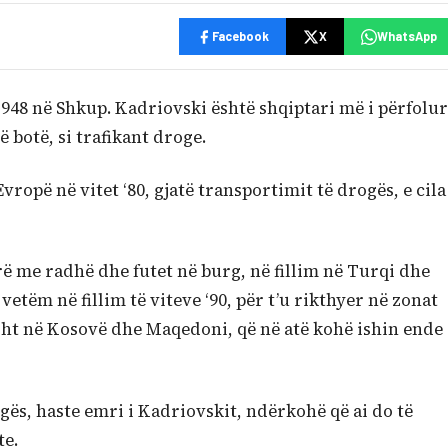
Facebook
X
WhatsApp
1948 në Shkup. Kadriovski është shqiptari më i përfolur
ë botë, si trafikant droge.
vropë në vitet ‘80, gjatë transportimit të drogës, e cila
rë me radhë dhe futet në burg, në fillim në Turqi dhe
etëm në fillim të viteve ‘90, për t’u rikthyer në zonat
isht në Kosovë dhe Maqedoni, që në atë kohë ishin ende
gës, haste emri i Kadriovskit, ndërkohë që ai do të
te.