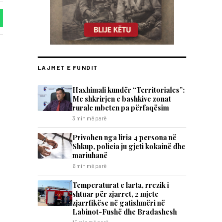
LAJMET E FUNDIT
Haxhimali kundër “Territoriales”:
Me shkrirjen e bashkive zonat
rurale mbeten pa përfaqësim
3 min më parë
Privohen nga liria 4 persona në
Shkup, policia ju gjeti kokainë dhe
mariuhanë
6 min më parë
Temperaturat e larta, rrezik i
shtuar për zjarret, 2 mjete
zjarrfikëse në gatishmëri në
Labinot-Fushë dhe Bradashesh