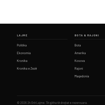
LAJME
BOTA & RAJONI
Politika
Bota
Ekonomia
Amerika
Kronika
Kosova
Kronika e Zezë
Rajoni
Maqedonia
© 2026 24 Orë Lajme. Të gjitha të drejtat e rezervuara.