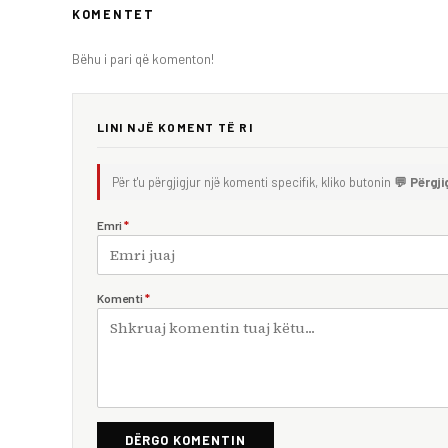
KOMENTET
Bëhu i pari që komenton!
LINI NJË KOMENT TË RI
Për t'u përgjigjur një komenti specifik, kliko butonin
💬 Përgji
Emri
*
Komenti
*
DËRGO KOMENTIN