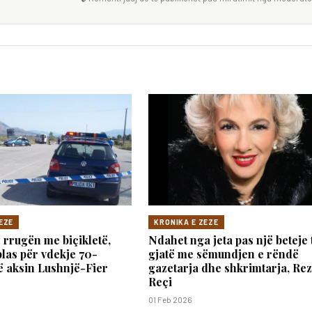
EZE
KRONIKA E ZEZE
 rrugën me biçikletë,
Ndahet nga jeta pas një beteje 
plas për vdekje 70-
gjatë me sëmundjen e rëndë
ë aksin Lushnjë-Fier
gazetarja dhe shkrimtarja, Re
Reçi
01 Feb 2026