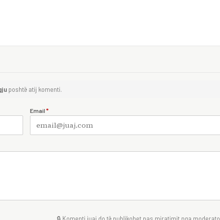
gju
poshtë atij komenti.
Email
*
🔒 Komenti juaj do të publikohet pas miratimit nga moderator