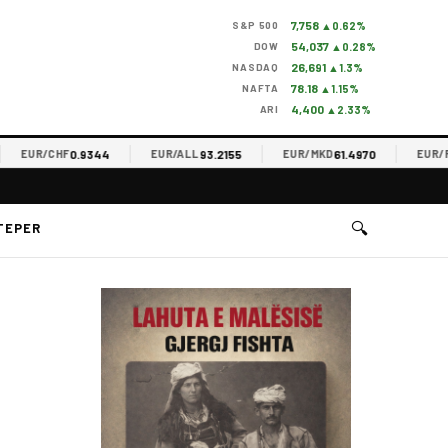
7,758
S&P 500
▲0.62%
54,037
DOW
▲0.28%
26,691
NASDAQ
▲1.3%
78.18
NAFTA
▲1.15%
4,400
ARI
▲2.33%
0.9344
93.2155
61.4970
EUR/CHF
EUR/ALL
EUR/MKD
EUR/RS
🔍
TEPER