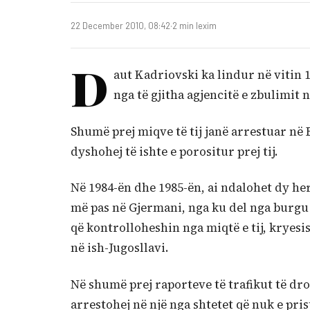
22 December 2010, 08:42
·
2 min lexim
D
aut Kadriovski ka lindur në vitin 
nga të gjitha agjencitë e zbulimit n
Shumë prej miqve të tij janë arrestuar në E
dyshohej të ishte e porositur prej tij.
Në 1984-ën dhe 1985-ën, ai ndalohet dy he
më pas në Gjermani, nga ku del nga burgu v
që kontrolloheshin nga miqtë e tij, kryes
në ish-Jugosllavi.
Në shumë prej raporteve të trafikut të dro
arrestohej në një nga shtetet që nuk e pris