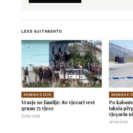
LEXO GJITHASHTU
KRONIKA E ZEZE
KRONIKA E Z
Vrasje ne familje: 80 vjecari vret
Po kalonte
gruan 75 vjece
taksia për
vjeçarin n
24 Mar 2026
18 Feb 2026