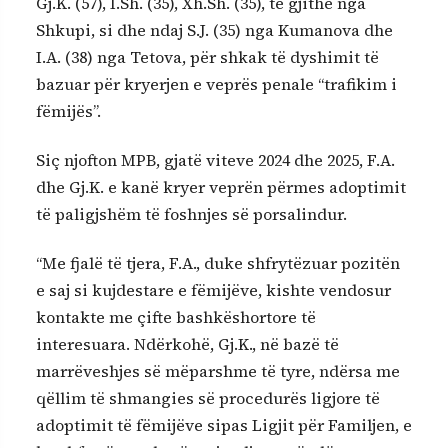
Gj.K. (57), I.Sh. (35), Xh.Sh. (35), të gjithë nga
Shkupi, si dhe ndaj S.J. (35) nga Kumanova dhe
I.A. (38) nga Tetova, për shkak të dyshimit të
bazuar për kryerjen e veprës penale “trafikim i
fëmijës”.
Siç njofton MPB, gjatë viteve 2024 dhe 2025, F.A.
dhe Gj.K. e kanë kryer veprën përmes adoptimit
të paligjshëm të foshnjes së porsalindur.
“Me fjalë të tjera, F.A., duke shfrytëzuar pozitën
e saj si kujdestare e fëmijëve, kishte vendosur
kontakte me çifte bashkëshortore të
interesuara. Ndërkohë, Gj.K., në bazë të
marrëveshjes së mëparshme të tyre, ndërsa me
qëllim të shmangies së procedurës ligjore të
adoptimit të fëmijëve sipas Ligjit për Familjen, e