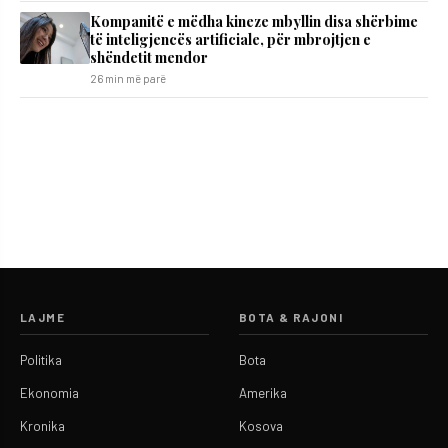
Kompanitë e mëdha kineze mbyllin disa shërbime
të inteligjencës artificiale, për mbrojtjen e
shëndetit mendor
26 min më parë
LAJME
BOTA & RAJONI
Politika
Bota
Ekonomia
Amerika
Kronika
Kosova