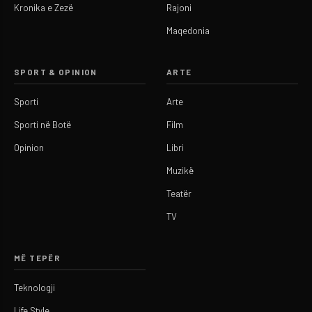
Kronika e Zezë
Rajoni
Maqedonia
SPORT & OPINION
ARTE
Sporti
Arte
Sporti në Botë
Film
Opinion
Libri
Muzikë
Teatër
TV
MË TEPËR
Teknologji
Life Style