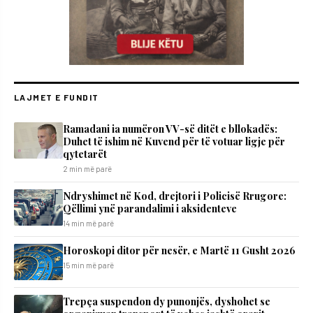
LAJMET E FUNDIT
Ramadani ia numëron VV-së ditët e bllokadës:
Duhet të ishim në Kuvend për të votuar ligje për
qytetarët
2 min më parë
Ndryshimet në Kod, drejtori i Policisë Rrugore:
Qëllimi ynë parandalimi i aksidenteve
14 min më parë
Horoskopi ditor për nesër, e Martë 11 Gusht 2026
15 min më parë
Trepça suspendon dy punonjës, dyshohet se