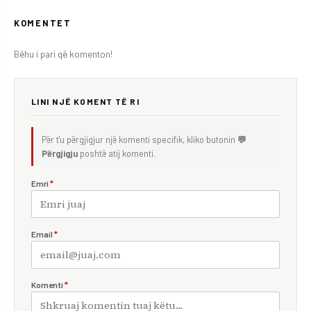
KOMENTET
Bëhu i pari që komenton!
LINI NJË KOMENT TË RI
Për t'u përgjigjur një komenti specifik, kliko butonin
💬
Përgjigju
poshtë atij komenti.
Emri
*
Email
*
Komenti
*