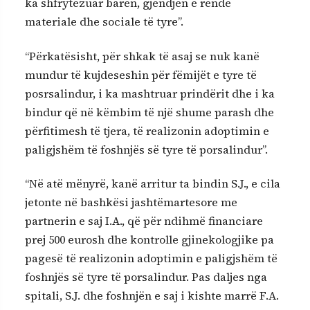
ka shfrytëzuar barën, gjendjen e rëndë
materiale dhe sociale të tyre”.
“Përkatësisht, për shkak të asaj se nuk kanë
mundur të kujdeseshin për fëmijët e tyre të
posrsalindur, i ka mashtruar prindërit dhe i ka
bindur që në këmbim të një shume parash dhe
përfitimesh të tjera, të realizonin adoptimin e
paligjshëm të foshnjës së tyre të porsalindur”.
“Në atë mënyrë, kanë arritur ta bindin S.J., e cila
jetonte në bashkësi jashtëmartesore me
partnerin e saj I.A., që për ndihmë financiare
prej 500 eurosh dhe kontrolle gjinekologjike pa
pagesë të realizonin adoptimin e paligjshëm të
foshnjës së tyre të porsalindur. Pas daljes nga
spitali, S.J. dhe foshnjën e saj i kishte marrë F.A.