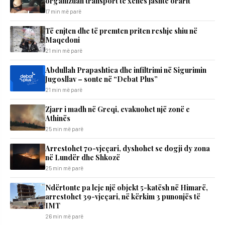
organizuan transport të xehes jashtë orarit
17 min më parë
Të enjten dhe të premten priten reshje shiu në
Maqedoni
21 min më parë
Abdullah Prapashtica dhe infiltrimi në Sigurimin
Jugosllav – sonte në “Debat Plus”
21 min më parë
Zjarr i madh në Greqi, evakuohet një zonë e
Athinës
25 min më parë
Arrestohet 70-vjeçari, dyshohet se dogji dy zona
në Lundër dhe Shkozë
25 min më parë
Ndërtonte pa leje një objekt 5-katësh në Himarë,
arrestohet 39-vjeçari, në kërkim 3 punonjës të
IMT
26 min më parë