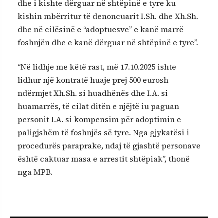
dhe i kishte dërguar në shtëpinë e tyre ku
kishin mbërritur të denoncuarit I.Sh. dhe Xh.Sh.
dhe në cilësinë e “adoptuesve” e kanë marrë
foshnjën dhe e kanë dërguar në shtëpinë e tyre”.
“Në lidhje me këtë rast, më 17.10.2025 ishte
lidhur një kontratë huaje prej 500 eurosh
ndërmjet Xh.Sh. si huadhënës dhe I.A. si
huamarrës, të cilat ditën e njëjtë iu paguan
personit I.A. si kompensim për adoptimin e
paligjshëm të foshnjës së tyre. Nga gjykatësi i
procedurës paraprake, ndaj të gjashtë personave
është caktuar masa e arrestit shtëpiak”, thonë
nga MPB.