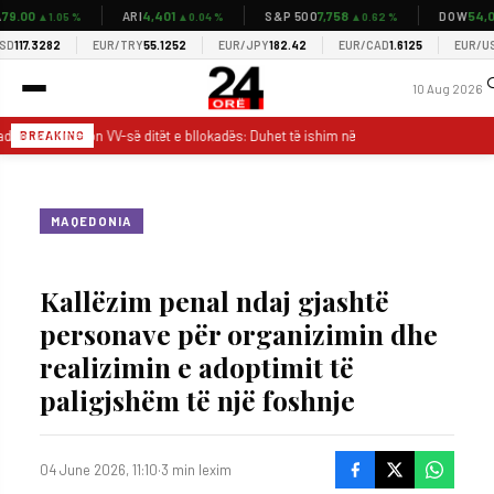
.00
4,401
7,758
54,03
ARI
S&P 500
DOW
▲1.05 %
▲0.04 %
▲0.62 %
117.3282
EUR/TRY
55.1252
EUR/JPY
182.42
EUR/CAD
1.6125
EUR/USD
1
10 Aug 2026
ani ia numëron VV-së ditët e bllokadës: Duhet të ishim në Kuvend për të votuar li
BREAKING
MAQEDONIA
Kallëzim penal ndaj gjashtë
personave për organizimin dhe
realizimin e adoptimit të
paligjshëm të një foshnje
04 June 2026, 11:10
·
3 min lexim