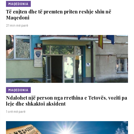
MAQEDONIA
Të enjten dhe të premten priten reshje shiu në
Maqedoni
21 min më parë
MAQEDONIA
Ndalohet një person nga rrethina e Tetovës, voziti pa
leje dhe shkaktoi aksident
1 orë më parë