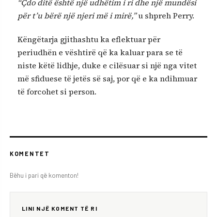
“Çdo ditë është një udhëtim i ri dhe një mundësi
për t’u bërë një njeri më i mirë,”
u shpreh Perry.
Këngëtarja gjithashtu ka eflektuar për
periudhën e vështirë që ka kaluar para se të
niste këtë lidhje, duke e cilësuar si një nga vitet
më sfiduese të jetës së saj, por që e ka ndihmuar
të forcohet si person.
KOMENTET
Bëhu i pari që komenton!
LINI NJË KOMENT TË RI