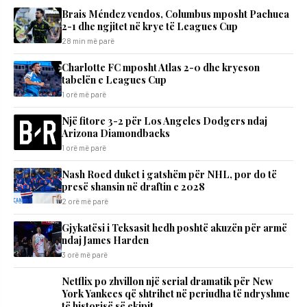
Brais Méndez vendos, Columbus mposht Pachuca
2-1 dhe ngjitet në krye të Leagues Cup
28 min më parë
Charlotte FC mposht Atlas 2-0 dhe kryeson
tabelën e Leagues Cup
1 orë më parë
Një fitore 3-2 për Los Angeles Dodgers ndaj
Arizona Diamondbacks
1 orë më parë
Nash Roed duket i gatshëm për NHL, por do të
presë shansin në draftin e 2028
2 orë më parë
Gjykatësi i Teksasit hedh poshtë akuzën për armë
ndaj James Harden
3 orë më parë
Netflix po zhvillon një serial dramatik për New
York Yankees që shtrihet në periudha të ndryshme
të historisë së ekipit