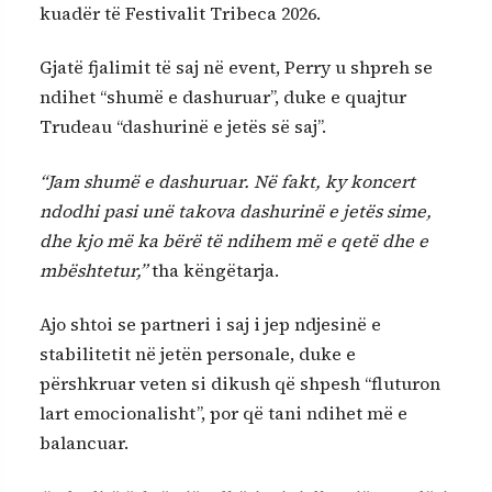
kuadër të Festivalit Tribeca 2026.
Gjatë fjalimit të saj në event, Perry u shpreh se
ndihet “shumë e dashuruar”, duke e quajtur
Trudeau “dashurinë e jetës së saj”.
“Jam shumë e dashuruar. Në fakt, ky koncert
ndodhi pasi unë takova dashurinë e jetës sime,
dhe kjo më ka bërë të ndihem më e qetë dhe e
mbështetur,”
tha këngëtarja.
Ajo shtoi se partneri i saj i jep ndjesinë e
stabilitetit në jetën personale, duke e
përshkruar veten si dikush që shpesh “fluturon
lart emocionalisht”, por që tani ndihet më e
balancuar.