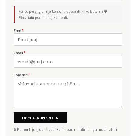
Për t'u përgjigjur një komenti specifik, kliko butonin
💬
Përgjigju
poshtë atij komenti.
Emri
*
Email
*
Komenti
*
DËRGO KOMENTIN
🔒 Komenti juaj do të publikohet pas miratimit nga moderatori.