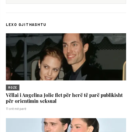
LEXO GJITHASHTU
ROZE
Vëllai i Angelina Jolie flet për herë të parë publikisht
për orientimin seksual
11 orë më parë