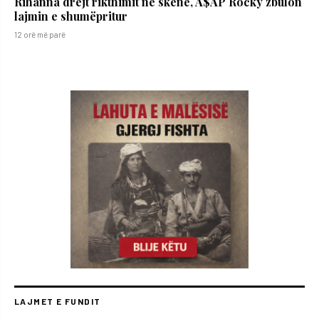
Rihanna drejt rikthimit në skenë, A$AP Rocky zbulon
lajmin e shumëpritur
12 orë më parë
LAJMET E FUNDIT