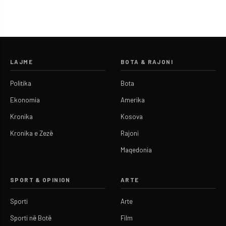
LAJME
BOTA & RAJONI
Politika
Bota
Ekonomia
Amerika
Kronika
Kosova
Kronika e Zezë
Rajoni
Maqedonia
SPORT & OPINION
ARTE
Sporti
Arte
Sporti në Botë
Film