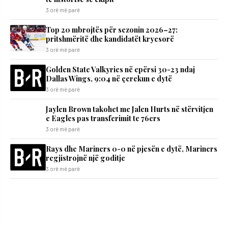
3 orë më parë
Top 20 mbrojtës për sezonin 2026–27:
pritshmëritë dhe kandidatët kryesorë
3 orë më parë
Golden State Valkyries në epërsi 30-23 ndaj
Dallas Wings, 9:04 në çerekun e dytë
3 orë më parë
Jaylen Brown takohet me Jalen Hurts në stërvitjen
e Eagles pas transferimit te 76ers
3 orë më parë
Rays dhe Mariners 0-0 në pjesën e dytë, Mariners
regjistrojnë një goditje
3 orë më parë