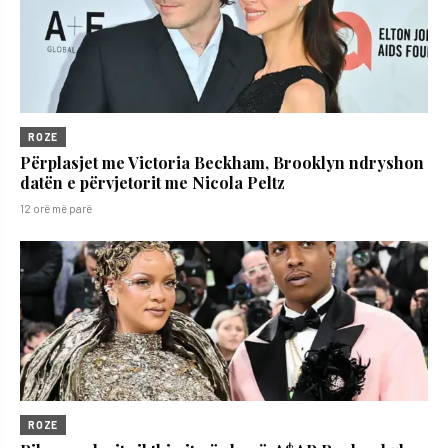
ROZE
Përplasjet me Victoria Beckham, Brooklyn ndryshon
datën e përvjetorit me Nicola Peltz
12 orë më parë
ROZE