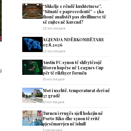
“Shkelje e rëndë kushtetuese”,
“Situatë e paprecedentë” – çka
thonë analistët pas zhvillimeve të
së enjtes në Kuvend?
22 min më parë
AGJENDA NDËRKOMBËTARE
07.8.2026
22 min më parë
Austin FC synon të shfrytëzojë
fitoren hapëse në Leagues Cup
ë
për të rikthyer formën
35 min më parë
Mot i nxehtë, temperaturat deri në
37 gradë
57 min më parë
Turneu i rrugës sjell hokejin në
Porto Riko dhe synon të rritë
pjesëmarrjen në ishull
3 orë më parë