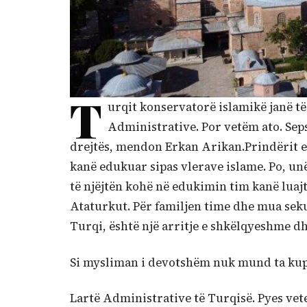
T
urqit konservatorë islamikë janë t
Administrative. Por vetëm ato. Seps
drejtës, mendon Erkan Arikan.Prindërit e 
kanë edukuar sipas vlerave islame. Po, un
të njëjtën kohë në edukimin tim kanë luaj
Ataturkut. Për familjen time dhe mua sekul
Turqi, është një arritje e shkëlqyeshme d
Si mysliman i devotshëm nuk mund ta kupt
Lartë Administrative të Turqisë. Pyes veten