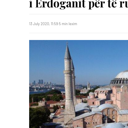
i Erdoganit për të r
13 July 2020, 11:59
·
5 min lexim