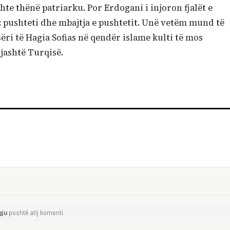
shte thënë patriarku. Por Erdogani i injoron fjalët e
ë: pushteti dhe mbajtja e pushtetit. Unë vetëm mund të
ri të Hagia Sofias në qendër islame kulti të mos
jashtë Turqisë.
gju
poshtë atij komenti.