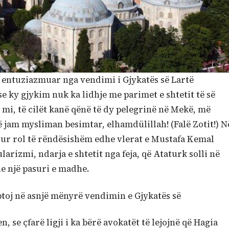
ë entuziazmuar nga vendimi i Gjykatës së Lartë
e ky gjykim nuk ka lidhje me parimet e shtetit të së
mi, të cilët kanë qënë të dy pelegrinë në Mekë, më
ë jam mysliman besimtar, elhamdülillah! (Falë Zotit!) N
tur rol të rëndësishëm edhe vlerat e Mustafa Kemal
arizmi, ndarja e shtetit nga feja, që Ataturk solli në
he një pasuri e madhe.
oj në asnjë mënyrë vendimin e Gjykatës së
, se çfarë ligji i ka bërë avokatët të lejojnë që Hagia