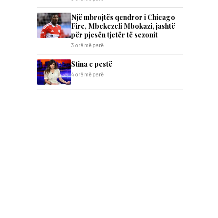
Një mbrojtës qendror i Chicago
Fire, Mbekezeli Mbokazi, jashtë
për pjesën tjetër të sezonit
3 orë më parë
Stina e pestë
4 orë më parë