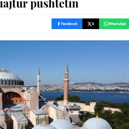
uajtur pushtetin
Facebook
X
WhatsApp