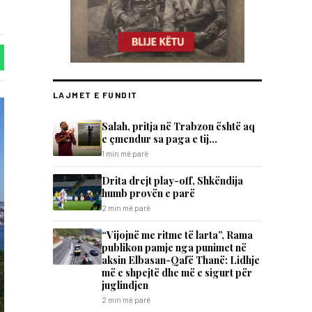
LAJMET E FUNDIT
Salah, pritja në Trabzon është aq
e çmendur sa paga e tij…
1 min më parë
Drita drejt play-off, Shkëndija
humb provën e parë
2 min më parë
“Vijojnë me ritme të larta”, Rama
publikon pamje nga punimet në
aksin Elbasan-Qafë Thanë: Lidhje
më e shpejtë dhe më e sigurt për
juglindjen
2 min më parë