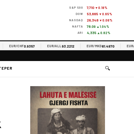
7,710
S&P 500
▼0.18%
53,885
DOW
▼0.85%
26,348
NASDAQ
▼0.06%
78.09
NAFTA
▲1.04%
4,335
ARI
▲0.82%
0.9357
93.2212
61.4970
EUR/CHF
EUR/ALL
EUR/MKD
EUR/RSD
🔍
TEPER
k