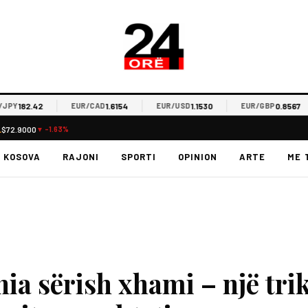
182.42
1.6154
1.1530
0.8567
EUR/CAD
EUR/USD
EUR/GBP
L
$72.9000
▼ -1.63%
KOSOVA
RAJONI
SPORTI
OPINION
ARTE
ME 
a sërish xhami – një tri