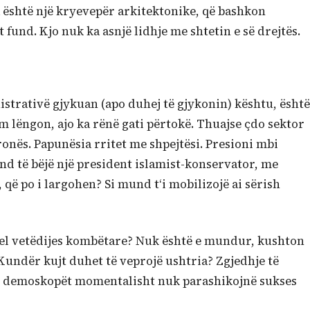
a është një kryevepër arkitektonike, që bashkon
t fund. Kjo nuk ka asnjë lidhje me shtetin e së drejtës.
nistrativë gjykuan (apo duhej të gjykonin) kështu, është
m lëngon, ajo ka rënë gati përtokë. Thuajse çdo sektor
onës. Papunësia rritet me shpejtësi. Presioni mbi
d të bëjë një president islamist-konservator, me
 që po i largohen? Si mund t‘i mobilizojë ai sërish
 apel vetëdijes kombëtare? Nuk është e mundur, kushton
Kundër kujt duhet të veprojë ushtria? Zgjedhje të
 demoskopët momentalisht nuk parashikojnë sukses