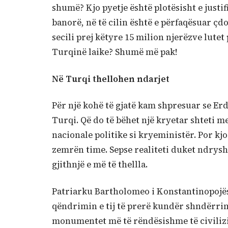
shumë? Kjo pyetje është plotësisht e justi
banorë, në të cilin është e përfaqësuar çdo
secili prej këtyre 15 milion njerëzve lutet
Turqinë laike? Shumë më pak!
Në Turqi thellohen ndarjet
Për një kohë të gjatë kam shpresuar se Erd
Turqi. Që do të bëhet një kryetar shteti me 
nacionale politike si kryeministër. Por kjo
zemrën time. Sepse realiteti duket ndrys
gjithnjë e më të thellla.
Patriarku Bartholomeo i Konstantinopojës,
qëndrimin e tij të prerë kundër shndërrim
monumentet më të rëndësishme të civilizi