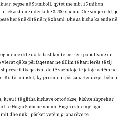
fikuar, sepse në Stamboll, qytet me mbi 15 milion
 fe, ekzistojnë ndërkohë 3.200 xhami. Dhe sinqerisht, j
 pesë herë në ditë në një xhami. Dhe sa kisha ka ende në
ogani një ditë do ta bashkonte përsëri popullsinë në
vlerat që ka përfaqësuar në fillim të karrierës së tij
 shpresë fatkeqësisht do të vazhdojë të jetojë vetëm në
he. Ku të mundet, ky president përçan. Hendeqet bëhen
 kreu i të gjitha kishave ortodokse, kishte shprehur
it të Hagia Sofia në xhami. Hagia është një nga
mit dhe nuk i përket vetëm pronarëve të