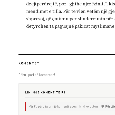
drejtpërdrejtë, por „gjithë njerëzimit”, ki
mendimet e tilla. Për të vlen vetëm një gj
shpresoj, që çmimin për shndërrimin përsë
detyrohen ta paguajnë pakicat myslimane 
KOMENTET
Bëhu i pari që komenton!
LINI NJË KOMENT TË RI
Për t'u përgjigjur një komenti specifik, kliko butonin
💬 Përgji