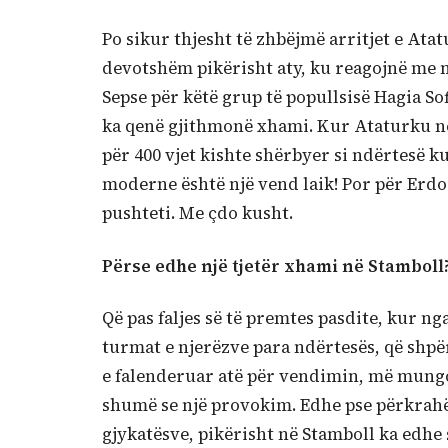
Po sikur thjesht të zhbëjmë arritjet e Ata
devotshëm pikërisht aty, ku reagojnë me 
Sepse për këtë grup të popullsisë Hagia So
ka qenë gjithmonë xhami. Kur Ataturku në 
për 400 vjet kishte shërbyer si ndërtesë ku
moderne është një vend laik! Por për Erdo
pushteti. Me çdo kusht.
Përse edhe një tjetër xhami në Stamboll
Që pas faljes së të premtes pasdite, kur n
turmat e njerëzve para ndërtesës, që shpë
e falenderuar atë për vendimin, më mungojn
shumë se një provokim. Edhe pse përkrahë
gjykatësve, pikërisht në Stamboll ka edhe