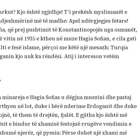
turkut? Kjo është zgjidhje! T‘i prekësh myslimanët e
ndjeshmërinë më të madhe: Apel ndërgjegjes fetare!
fia, që prej pushtimit të Konstantinopojës nga osmanët
vitin në 1935 e ktheu në muze Hagia Sofian, e cila gati
lti e fesë islame, përçoi me këtë një mesazh: Turqia
ganin kjo nuk ka rëndësi. Atij i intereson vetëm
?
ga minareja e Hagia Sofias u dëgjua muezini dhe pastaj
rthyen në lot, duke i bërë nderime Erdoganit dhe duke
ë, të them të drejtën, fjalët. E gjitha kjo është më
sit e bindur të xhamisë festojnë rrugëve vendimin e
 shumë njerëz, që pyesin: Përse duhet një xhami më