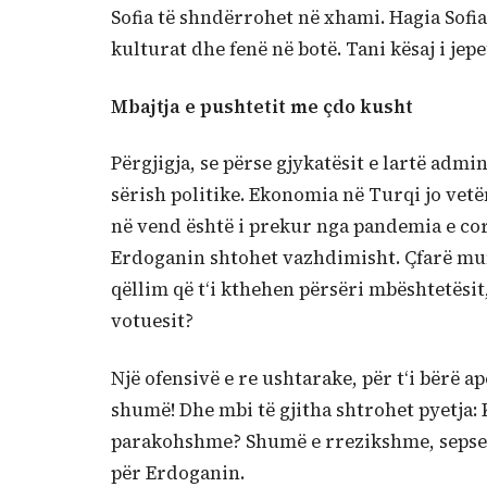
Sofia të shndërrohet në xhami. Hagia Sofi
kulturat dhe fenë në botë. Tani kësaj i jepe
Mbajtja e pushtetit me çdo kusht
Përgjigja, se përse gjykatësit e lartë admi
sërish politike. Ekonomia në Turqi jo vetë
në vend është i prekur nga pandemia e cor
Erdoganin shtohet vazhdimisht. Çfarë mun
qëllim që t‘i kthehen përsëri mbështetësit,
votuesit?
Një ofensivë e re ushtarake, për t‘i bërë
shumë! Dhe mbi të gjitha shtrohet pyetja: 
parakohshme? Shumë e rrezikshme, sepse
për Erdoganin.