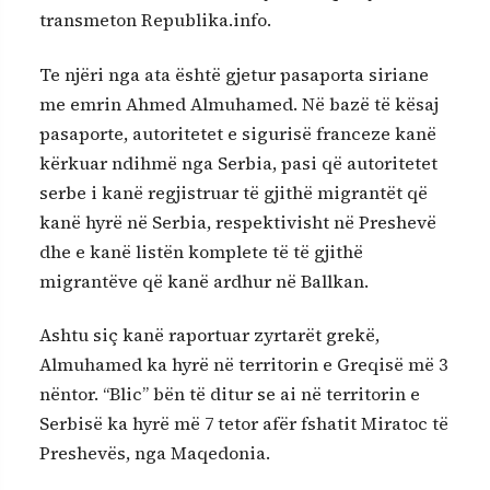
transmeton Republika.info.
Te njëri nga ata është gjetur pasaporta siriane
me emrin Ahmed Almuhamed. Në bazë të kësaj
pasaporte, autoritetet e sigurisë franceze kanë
kërkuar ndihmë nga Serbia, pasi që autoritetet
serbe i kanë regjistruar të gjithë migrantët që
kanë hyrë në Serbia, respektivisht në Preshevë
dhe e kanë listën komplete të të gjithë
migrantëve që kanë ardhur në Ballkan.
Ashtu siç kanë raportuar zyrtarët grekë,
Almuhamed ka hyrë në territorin e Greqisë më 3
nëntor. “Blic” bën të ditur se ai në territorin e
Serbisë ka hyrë më 7 tetor afër fshatit Miratoc të
Preshevës, nga Maqedonia.