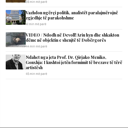
36 min më parë
Vazhdon ngërçi politik, analistët paralajmërojnë
zgjedhje të parakohshme
41 min më parë
VIDEO / Ndodh në Devoll! Ariu hyn dhe shkakton
dëme në objektin e shenjtë të Dobërgorës
44 min më parë
Ndahet nga jeta Prof. Dr. Qirjako Meniko,
Gonxhja: I kushtoi jetën formimit të brezave të tërë
artistësh
45 min më parë