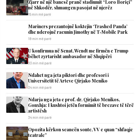
Zjarr në një banesë pranë stadiumit “Loro Boriçi”
në Shkodër, shmangen pasojat në njerëz
15 min më parë
Mariners prezantojnë koktejin ‘Trashed Panda’
dhe nderojnë racunin Jimothy në T‑Mobile Park
19 min më parë
U konfirmua në Senat, Wendt me firmën e Trump
bëhet zyrtarisht ambasador në Shqipëri
33 min më parë
Ndahet nga jeta piktori dhe profesori i
Universitetit të Arteve Qirjako Meniko
34 min më parë
Ndarja nga jeta e prof. dr. Qirjako Menikos,
Gonxhja: I kushtoi jetën formimit të brezave të tërë
artistësh
34 min më parë
Opozita kërkon seancën sonte, VV e quan “shfaqje
teatrale”