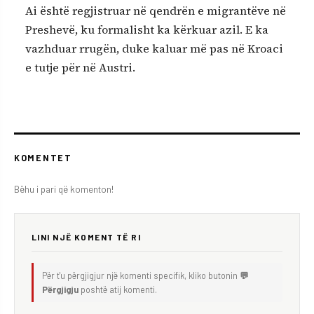
Ai është regjistruar në qendrën e migrantëve në
Preshevë, ku formalisht ka kërkuar azil. E ka
vazhduar rrugën, duke kaluar më pas në Kroaci
e tutje për në Austri.
KOMENTET
Bëhu i pari që komenton!
LINI NJË KOMENT TË RI
Për t'u përgjigjur një komenti specifik, kliko butonin
💬
Përgjigju
poshtë atij komenti.