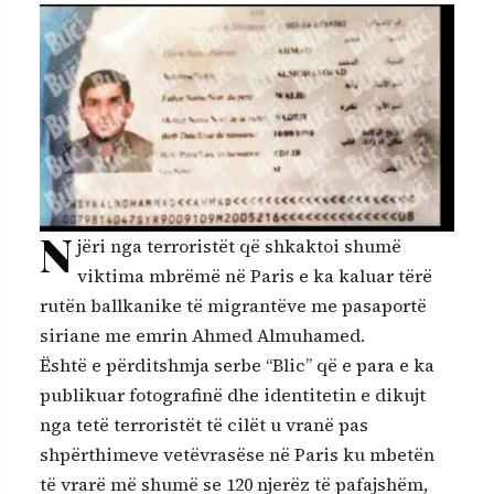
N
jëri nga terroristët që shkaktoi shumë
viktima mbrëmë në Paris e ka kaluar tërë
rutën ballkanike të migrantëve me pasaportë
siriane me emrin Ahmed Almuhamed.
Është e përditshmja serbe “Blic” që e para e ka
publikuar fotografinë dhe identitetin e dikujt
nga tetë terroristët të cilët u vranë pas
shpërthimeve vetëvrasëse në Paris ku mbetën
të vrarë më shumë se 120 njerëz të pafajshëm,