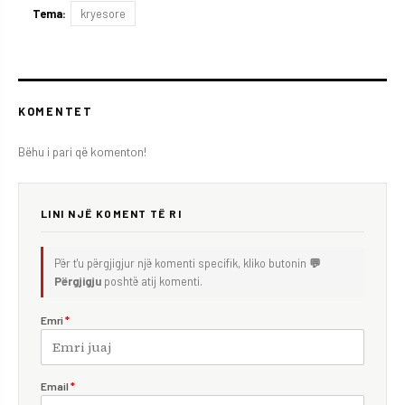
Tema:
kryesore
KOMENTET
Bëhu i pari që komenton!
LINI NJË KOMENT TË RI
Për t'u përgjigjur një komenti specifik, kliko butonin
💬
Përgjigju
poshtë atij komenti.
Emri
*
Email
*