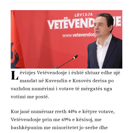
L
ëvizjes Vetëvendosje i është shtuar edhe një
mandat në Kuvendin e Kosovës derisa po
vazhdon numërimi i votave të mërgatës nga
votimi me postë.
Kur janë numëruar rreth 44% e këtyre votave,
Vetëvendosje prin me 69% e kësisoj, me
bashkëpunim me minoritetet jo-serbe dhe