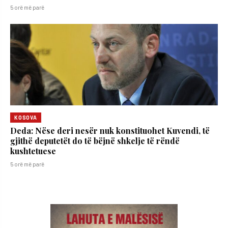
5 orë më parë
KOSOVA
Deda: Nëse deri nesër nuk konstituohet Kuvendi, të
gjithë deputetët do të bëjnë shkelje të rëndë
kushtetuese
5 orë më parë