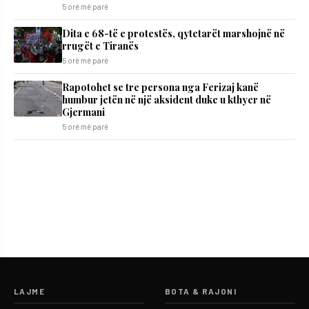
5 orë më parë
Dita e 68-të e protestës, qytetarët marshojnë në
rrugët e Tiranës
5 orë më parë
Rapotohet se tre persona nga Ferizaj kanë
humbur jetën në një aksident duke u kthyer në
Gjermani
5 orë më parë
LAJME
BOTA & RAJONI