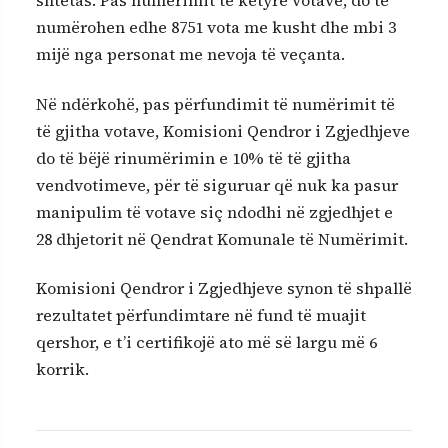
shtetas. Pas numërimit të këtyre votave, do të
numërohen edhe 8751 vota me kusht dhe mbi 3
mijë nga personat me nevoja të veçanta.
Në ndërkohë, pas përfundimit të numërimit të
të gjitha votave, Komisioni Qendror i Zgjedhjeve
do të bëjë rinumërimin e 10% të të gjitha
vendvotimeve, për të siguruar që nuk ka pasur
manipulim të votave siç ndodhi në zgjedhjet e
28 dhjetorit në Qendrat Komunale të Numërimit.
Komisioni Qendror i Zgjedhjeve synon të shpallë
rezultatet përfundimtare në fund të muajit
qershor, e t’i certifikojë ato më së largu më 6
korrik.