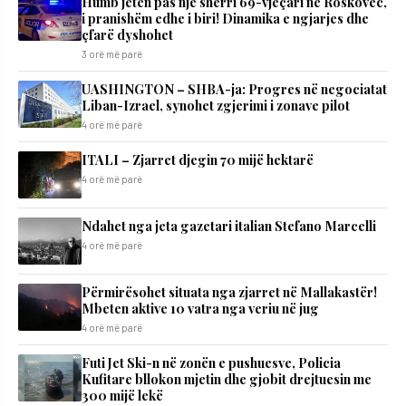
Humb jetën pas një sherri 69-vjeçari në Roskovec,
i pranishëm edhe i biri! Dinamika e ngjarjes dhe
çfarë dyshohet
3 orë më parë
UASHINGTON – SHBA-ja: Progres në negociatat
Liban-Izrael, synohet zgjerimi i zonave pilot
4 orë më parë
ITALI – Zjarret djegin 70 mijë hektarë
4 orë më parë
Ndahet nga jeta gazetari italian Stefano Marcelli
4 orë më parë
Përmirësohet situata nga zjarret në Mallakastër!
Mbeten aktive 10 vatra nga veriu në jug
4 orë më parë
Futi Jet Ski-n në zonën e pushuesve, Policia
Kufitare bllokon mjetin dhe gjobit drejtuesin me
300 mijë lekë