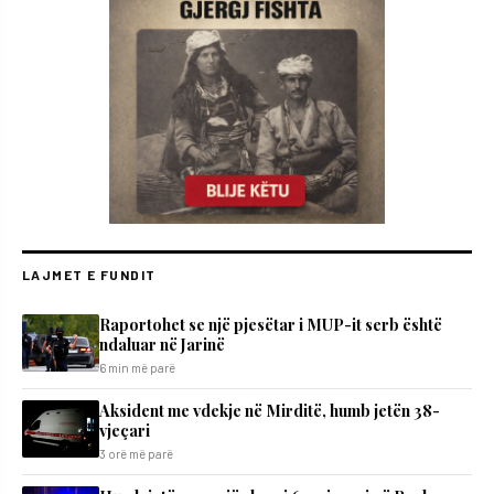
LAJMET E FUNDIT
Raportohet se një pjesëtar i MUP-it serb është
ndaluar në Jarinë
6 min më parë
Aksident me vdekje në Mirditë, humb jetën 38-
vjeçari
3 orë më parë