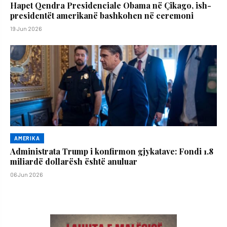
Hapet Qendra Presidenciale Obama në Çikago, ish-
presidentët amerikanë bashkohen në ceremoni
19 Jun 2026
AMERIKA
Administrata Trump i konfirmon gjykatave: Fondi 1.8
miliardë dollarësh është anuluar
06 Jun 2026