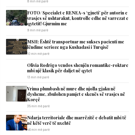
8 min më parë
FOTO/ Specialet e RENEA-s ‘gjueti’ për autorin e
vrasjes së ushtarakut, kontrolle edhe në varrezat e
qytetit! Gjurmim me
9 min më parë
MSH: Është transportuar me sukses pacienti me
lëndime serioze nga Kushadasi i Turqisë
10 min më parë
Olivia Rodrigo vendos shenjën romantike-roktare
mbi një klasik për daljet në qytet
13 min më parë
Vrima plumbash në mure dhe njolla gjaku në
dysheme, zbulohen pamjet e skenës së vrasjes në
Korçë
35 min më parë
Ndarja territoriale dhe marrëzitë e debatit mbi të
në këtë verë të nxehtë
46 min më parë