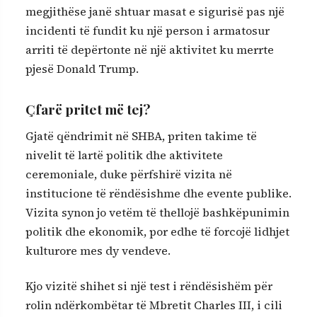
megjithëse janë shtuar masat e sigurisë pas një
incidenti të fundit ku një person i armatosur
arriti të depërtonte në një aktivitet ku merrte
pjesë
Donald Trump
.
Çfarë pritet më tej?
Gjatë qëndrimit në SHBA, priten takime të
nivelit të lartë politik dhe aktivitete
ceremoniale, duke përfshirë vizita në
institucione të rëndësishme dhe evente publike.
Vizita synon jo vetëm të thellojë bashkëpunimin
politik dhe ekonomik, por edhe të forcojë lidhjet
kulturore mes dy vendeve.
Kjo vizitë shihet si një test i rëndësishëm për
rolin ndërkombëtar të Mbretit Charles III, i cili