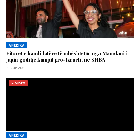
AMERIKA
Fitoret e kandidatëve të mbështetur nga Mamdani i
japin goditje kampit pro-Izraelit në SHBA
25 Jun 2026
VIDEO
AMERIKA