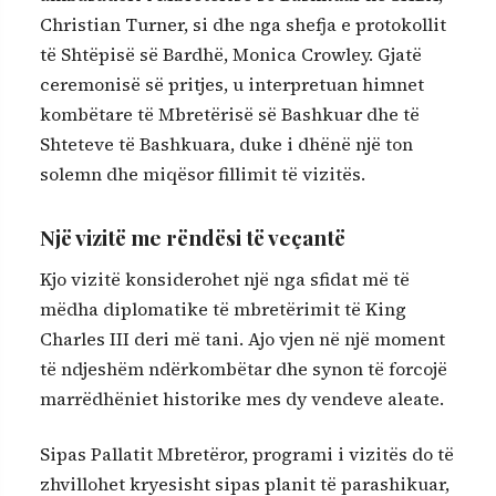
Christian Turner
, si dhe nga shefja e protokollit
të Shtëpisë së Bardhë,
Monica Crowley
. Gjatë
ceremonisë së pritjes, u interpretuan himnet
kombëtare të Mbretërisë së Bashkuar dhe të
Shteteve të Bashkuara, duke i dhënë një ton
solemn dhe miqësor fillimit të vizitës.
Një vizitë me rëndësi të veçantë
Kjo vizitë konsiderohet një nga sfidat më të
mëdha diplomatike të mbretërimit të
King
Charles III
deri më tani. Ajo vjen në një moment
të ndjeshëm ndërkombëtar dhe synon të forcojë
marrëdhëniet historike mes dy vendeve aleate.
Sipas Pallatit Mbretëror, programi i vizitës do të
zhvillohet kryesisht sipas planit të parashikuar,