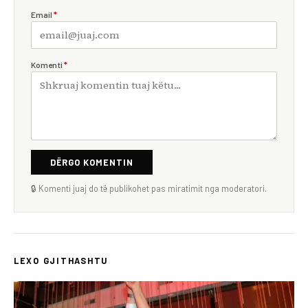
Email
*
Komenti
*
DËRGO KOMENTIN
🔒 Komenti juaj do të publikohet pas miratimit nga moderatori.
LEXO GJITHASHTU