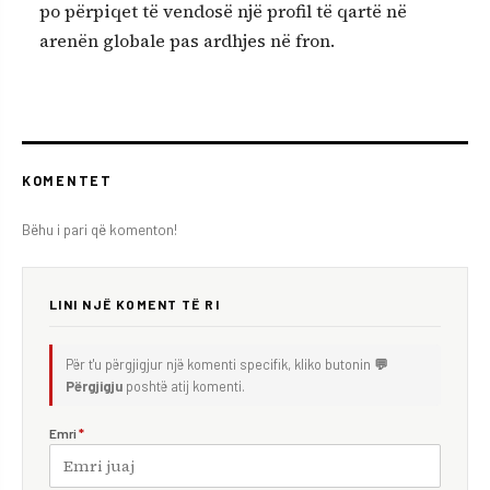
po përpiqet të vendosë një profil të qartë në
arenën globale pas ardhjes në fron.
KOMENTET
Bëhu i pari që komenton!
LINI NJË KOMENT TË RI
Për t'u përgjigjur një komenti specifik, kliko butonin
💬
Përgjigju
poshtë atij komenti.
Emri
*