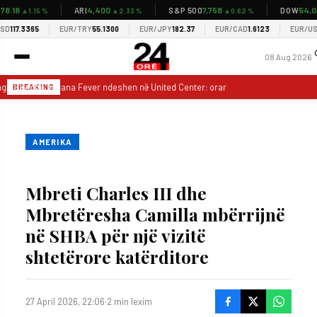
.18
4,400
7,758
54,03
ARI
S&P 500
DOW
▲1.15 %
▲2.33 %
▲0.62 %
117.3365
EUR/TRY
55.1300
EUR/JPY
182.37
EUR/CAD
1.6123
EUR/USD
1
08 Aug 2026
go Sky dhe Indiana Fever ndeshen në United Center: orari, përbërjet dhe statisti
BREAKING
AMERIKA
Mbreti Charles III dhe
Mbretëresha Camilla mbërrijnë
në SHBA për një vizitë
shtetërore katërditore
27 April 2026, 22:06
·
2 min lexim