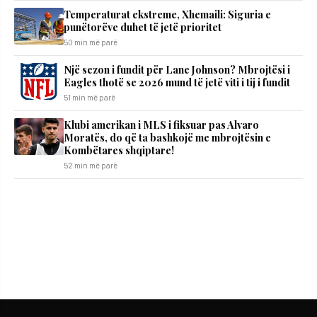
Temperaturat ekstreme, Xhemaili: Siguria e
punëtorëve duhet të jetë prioritet
50 min më parë
Një sezon i fundit për Lane Johnson? Mbrojtësi i
Eagles thotë se 2026 mund të jetë viti i tij i fundit
51 min më parë
Klubi amerikan i MLS i fiksuar pas Alvaro
Moratës, do që ta bashkojë me mbrojtësin e
Kombëtares shqiptare!
52 min më parë