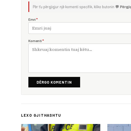
Për t'u përgjigjur një komenti specifik, kliko butonin
💬 Përgji
Emri
*
Komenti
*
DËRGO KOMENTIN
LEXO GJITHASHTU