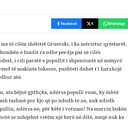
Facebook
X
WhatsApp
 me të cilën shëtitet Gruevski, i ka mërzitur qytetarët.
bombën e fundit ra edhe perdja pas së cilës
dest, i cili paratë e popullit i shpenzonte në mënyrë
vend të makinës luksoze, pushteti duhet t’i harxhojë
edhur atë.
, ata bëjnë gjithçka, ndërsa populli vuan, ky është
rezash tashmë por kjo që po ndodh te ne, nuk ndodh
pullin, ndërsa ne, për këtë i votuam? Na marrin bukën
thotë se ushqehet vetëm një herë në ditë, meqë nuk ka