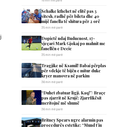
15 min më parë
Schalke kthehet në elitë pas 3
vitesh, radhë për bileta dhe 40
mijë fanella të shitura për 2 orë
35 min më parë
j
Dopietë ndaj Buducnost, 17-
vjeçari Mark Gjokaj po mahnit me
fanellën e Decic
35 min më parë
Tragjike në Ksamil! Babai përplas
për vdekje të bijën e mitur duke
kryer manovra në parkim
36 min më parë
“Duhet zbatuar ligji. Kaq!”/ Braçe
pas zjarrit në Krujë: Zjarrfikësit
meritojnë më shumë
36 min më parë
Britney Spears ngre alarmin pas
procedurës estetike: “Mund t’ju