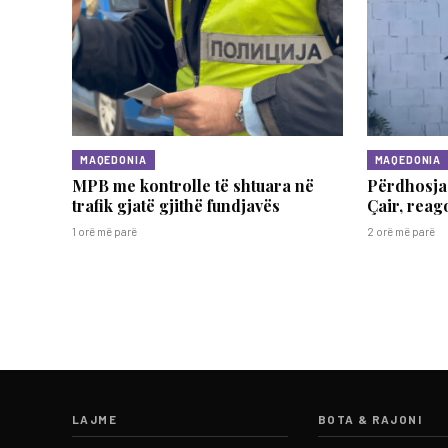
MAQEDONIA
MAQEDONIA
MPB me kontrolle të shtuara në
Përdhosja 
trafik gjatë gjithë fundjavës
Çair, reag
1 orë më parë
2 orë më parë
LAJME
BOTA & RAJONI