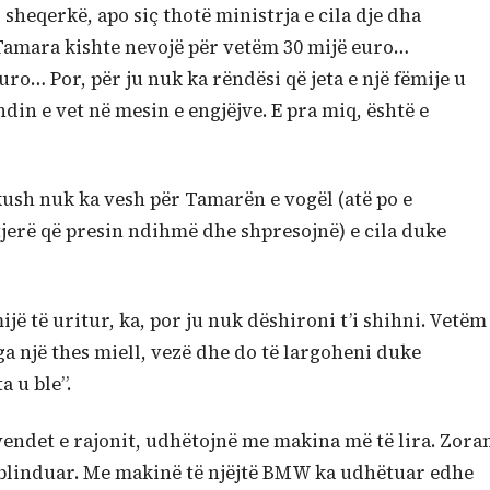
heqerkë, apo siç thotë ministrja e cila dje dha
 Tamara kishte nevojë për vetëm 30 mijë euro…
o… Por, për ju nuk ka rëndësi që jeta e një fëmije u
ndin e vet në mesin e engjëjve. E pra miq, është e
ush nuk ka vesh për Tamarën e vogël (atë po e
jerë që presin ndihmë dhe shpresojnë) e cila duke
jë të uritur, ka, por ju nuk dëshironi t’i shihni. Vetëm
ga një thes miell, vezë dhe do të largoheni duke
 u ble”.
vendet e rajonit, udhëtojnë me makina më të lira. Zora
blinduar. Me makinë të njëjtë BMW ka udhëtuar edhe