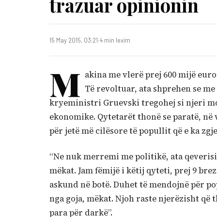
trazuar opinionin
15 May 2015, 03:21
·
4 min lexim
M
akina me vlerë prej 600 mijë euro
Të revoltuar, ata shprehen se me 
kryeministri Gruevski tregohej si njeri mo
ekonomike. Qytetarët thonë se paratë, në 
për jetë më cilësore të popullit që e ka zgj
“Ne nuk merremi me politikë, ata qeverisin
mëkat. Jam fëmijë i këtij qyteti, prej 9 b
askund në botë. Duhet të mendojnë për po
nga goja, mëkat. Njoh raste njerëzisht që 
para për darkë”.