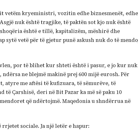
it vetëm kryeministri, vozitin edhe biznesmenët, edhe
Asgjë nuk është tragjike, të paktën sot kjo nuk është
 shoqëria është e tillë, kapitalizëm, mëshirë dhe
ap sytë vetë për të gjetur punë askush nuk do të mendo
len, por të blihet kur shteti është i pasur, e jo kur nuk
, ndërsa ne blejmë makinë prej 600 mijë eurosh. Për
lit, atyre me aftësi të kufizuara, të sëmurëve, të
nd të Çarshisë, deri në Bit Pazar ka më së paku 10
 përmendoret që ndërtojmë. Maqedonia u shndërrua në
rjetet sociale. Ja një letër e hapur: