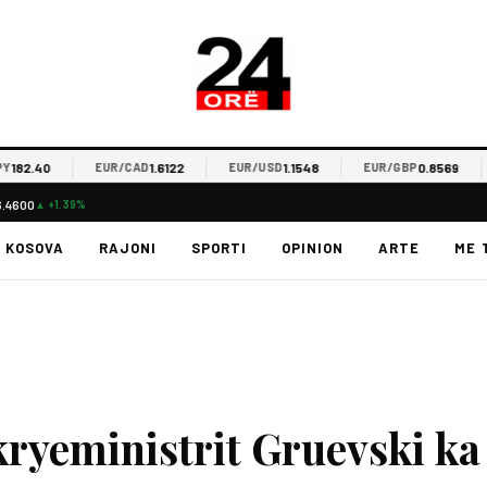
2.40
1.6122
1.1548
0.8569
EUR/CAD
EUR/USD
EUR/GBP
E
6.4600
▲ +1.39%
KOSOVA
RAJONI
SPORTI
OPINION
ARTE
ME 
kryeministrit Gruevski ka