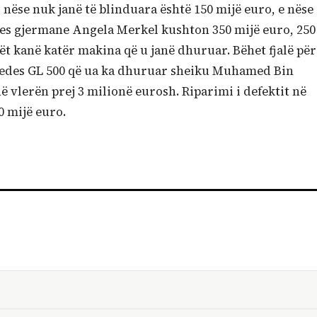
nëse nuk janë të blinduara është 150 mijë euro, e nëse
res gjermane Angela Merkel kushton 350 mijë euro, 250
ët kanë katër makina që u janë dhuruar. Bëhet fjalë për
cedes GL 500 që ua ka dhuruar sheiku Muhamed Bin
ë vlerën prej 3 milionë eurosh. Riparimi i defektit në
0 mijë euro.