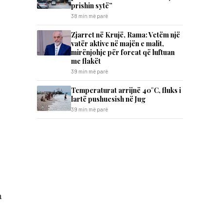
prishin sytë”
38 min më parë
Zjarret në Krujë, Rama: Vetëm një
vatër aktive në majën e malit,
mirënjohje për forcat që luftuan
me flakët
39 min më parë
Temperaturat arrijnë 40°C, fluks i
lartë pushuesish në Jug
39 min më parë
n