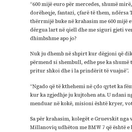
“600 mijë euro për mercedes, shumë mirë, s
dorëheqje, fantazi, çfarë të them, ndërsa
thërrmijë buke në krahasim me 600 mijë eur
dërgua lart në qiell dhe me siguri gjeti ve
dhimbshme apo jo?
Nuk ju dhemb në shpirt kur dëgjoni që dik
përmend si shembull, edhe pse ka shumë t
pritur shkoi dhe i la prindërit të vuajnë”.
“Ngado që të kthehemi në çdo qytet ka fëmi
kur ka zgjedhje ju kujtohen ata. U ndani n
menduar në kokë, misioni është kryer, vota
Sa për krahasim, kolegët e Gruevskit nga 
Millanoviq udhëton me BMW 7 që është e 