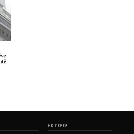
ëve
htë
MË TEPËR