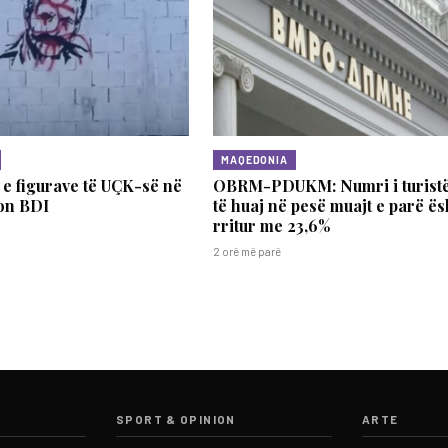
MAQEDONIA
e figurave të UÇK-së në
OBRM-PDUKM: Numri i turist
on BDI
të huaj në pesë muajt e parë ës
rritur me 23,6%
2 orë më parë
SPORT & OPINION
ARTE