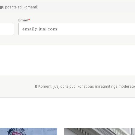
gju
poshtë atij komenti.
Email
*
🔒 Komenti juaj do të publikohet pas miratimit nga moderator