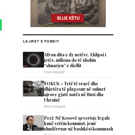
LAJMET E FUNDIT
Afron dita e dy netëve. Eklipsi i
jetës, miliona do të shohin
“shuarjen” e diellit
7 min më parë
FOKUS – Tetë të vrarë dhe
dhjetëra të plagosur në sulmet
ajrore gjatë natës në Rusi dhe
Ukrainë
9 min më parë
Peci: Në Kosovë qeverisje legale
kanë vetëm komunat, jemi
shndërruar në bashkësi komunash