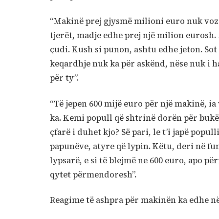
“Makinë prej gjysmë milioni euro nuk voz
tjerët, madje edhe prej një milion eurosh. 
çudi. Kush si punon, ashtu edhe jeton. Sot
keqardhje nuk ka për askënd, nëse nuk i h
për ty”.
“Të jepen 600 mijë euro për një makinë, ia v
ka. Kemi popull që shtrinë dorën për bukë
çfarë i duhet kjo? Së pari, le t’i japë popul
papunëve, atyre që lypin. Këtu, deri në fu
lypsarë, e si të blejmë ne 600 euro, apo
qytet përmendoresh”.
Reagime të ashpra për makinën ka edhe në r