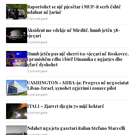
Raportohet se një pjesëtar i MUP-it serb është
ndaluar në Jarinë
7 min më parë
Aksident me vdekje në Mirditë, humb jetën 38-
vjeçari
3 orë më parë
Humb jetën pas një sherri 69-vjeçari në Roskovec,
i pranishëm edhe i biri! Dinamika e ngjarjes dhe
çfarë dyshohet
3 orë më parë
UASHINGTON – SHBA-ja: Progres në negociatat
Liban-Izrael, synohet zgjerimi i zonave pilot
4 orë më parë
ITALI – Zjarret djegin 70 mijë hektarë
4 orë më parë
Ndahet nga jeta gazetari italian Stefano Marcelli
4 orë më parë