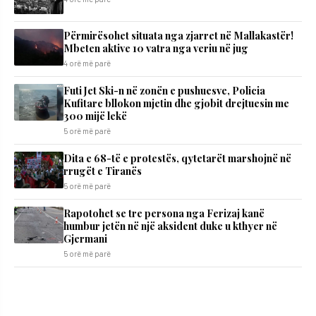
Përmirësohet situata nga zjarret në Mallakastër!
Mbeten aktive 10 vatra nga veriu në jug
4 orë më parë
Futi Jet Ski-n në zonën e pushuesve, Policia
Kufitare bllokon mjetin dhe gjobit drejtuesin me
300 mijë lekë
5 orë më parë
Dita e 68-të e protestës, qytetarët marshojnë në
rrugët e Tiranës
5 orë më parë
Rapotohet se tre persona nga Ferizaj kanë
humbur jetën në një aksident duke u kthyer në
Gjermani
5 orë më parë