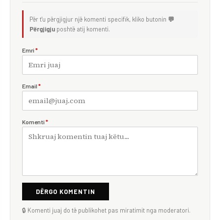
Për t'u përgjigjur një komenti specifik, kliko butonin
💬
Përgjigju
poshtë atij komenti.
Emri
*
Email
*
Komenti
*
DËRGO KOMENTIN
🔒 Komenti juaj do të publikohet pas miratimit nga moderatori.