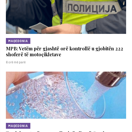
MAQEDONIA
MPB: Vetëm për gjashtë orë kontrollë u gjobitën 222
shoferë të motoçikletave
6 orë më parë
MAQEDONIA