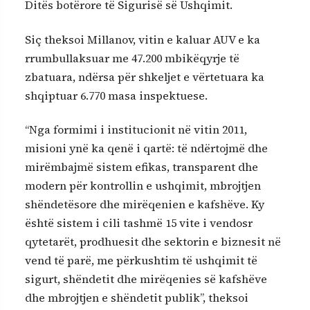
Ditës botërore të Sigurisë së Ushqimit.
Siç theksoi Millanov, vitin e kaluar AUV e ka
rrumbullaksuar me 47.200 mbikëqyrje të
zbatuara, ndërsa për shkeljet e vërtetuara ka
shqiptuar 6.770 masa inspektuese.
“Nga formimi i institucionit në vitin 2011,
misioni ynë ka qenë i qartë: të ndërtojmë dhe
mirëmbajmë sistem efikas, transparent dhe
modern për kontrollin e ushqimit, mbrojtjen
shëndetësore dhe mirëqenien e kafshëve. Ky
është sistem i cili tashmë 15 vite i vendosr
qytetarët, prodhuesit dhe sektorin e biznesit në
vend të parë, me përkushtim të ushqimit të
sigurt, shëndetit dhe mirëqenies së kafshëve
dhe mbrojtjen e shëndetit publik”, theksoi