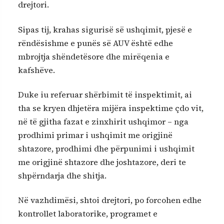
drejtori.
Sipas tij, krahas sigurisë së ushqimit, pjesë e
rëndësishme e punës së AUV është edhe
mbrojtja shëndetësore dhe mirëqenia e
kafshëve.
Duke iu referuar shërbimit të inspektimit, ai
tha se kryen dhjetëra mijëra inspektime çdo vit,
në të gjitha fazat e zinxhirit ushqimor – nga
prodhimi primar i ushqimit me origjinë
shtazore, prodhimi dhe përpunimi i ushqimit
me origjinë shtazore dhe joshtazore, deri te
shpërndarja dhe shitja.
Në vazhdimësi, shtoi drejtori, po forcohen edhe
kontrollet laboratorike, programet e