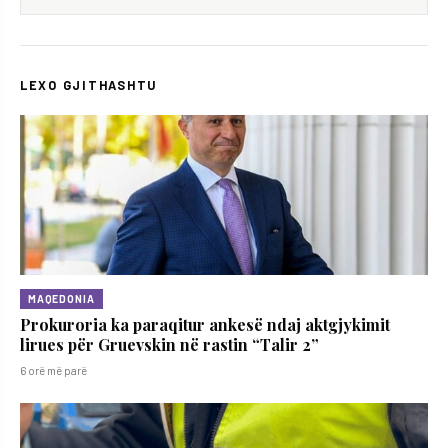
LEXO GJITHASHTU
MAQEDONIA
Prokuroria ka paraqitur ankesë ndaj aktgjykimit
lirues për Gruevskin në rastin “Talir 2”
6 orë më parë