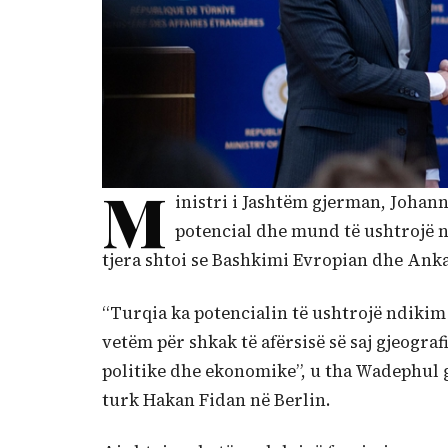
M
inistri i Jashtëm gjerman, Johan
potencial dhe mund të ushtrojë n
tjera shtoi se Bashkimi Evropian dhe Ankar
“Turqia ka potencialin të ushtrojë ndiki
vetëm për shkak të afërsisë së saj gjeograf
politike dhe ekonomike”, u tha Wadephul
turk Hakan Fidan në Berlin.