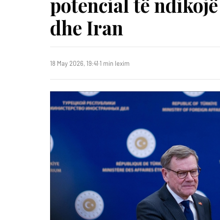
potencial të ndikojë
dhe Iran
18 May 2026, 19:41
·
1 min lexim