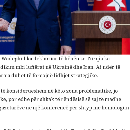
n Wadephul ka deklaruar të hënën se Turqia ka
dikim mbi luftërat në Ukrainë dhe Iran. Ai ndër të
aja duhet të forcojnë lidhjet strategjike.
m të konsiderueshëm në këto zona problematike, jo
ike, por edhe për shkak të rëndësisë së saj të madhe
 gazetarëve në një konferencë për shtyp me homologun