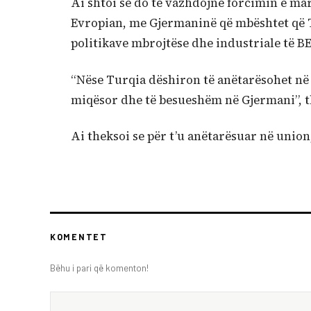
Ai shtoi se do të vazhdojnë forcimin e m
Evropian, me Gjermaninë që mbështet që T
politikave mbrojtëse dhe industriale të BE
“Nëse Turqia dëshiron të anëtarësohet në 
miqësor dhe të besueshëm në Gjermani”, 
Ai theksoi se për t’u anëtarësuar në union
KOMENTET
Bëhu i pari që komenton!