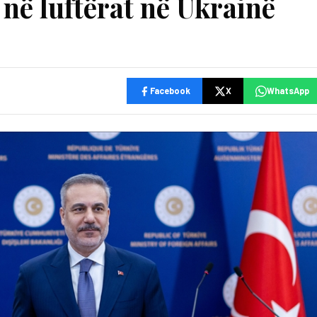
 në luftërat në Ukrainë
Facebook
X
WhatsApp