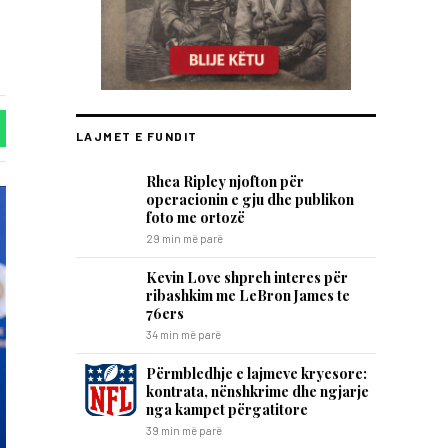
LAJMET E FUNDIT
Rhea Ripley njofton për
operacionin e gju dhe publikon
foto me ortozë
29 min më parë
Kevin Love shpreh interes për
ribashkim me LeBron James te
76ers
34 min më parë
Përmbledhje e lajmeve kryesore:
kontrata, nënshkrime dhe ngjarje
nga kampet përgatitore
39 min më parë