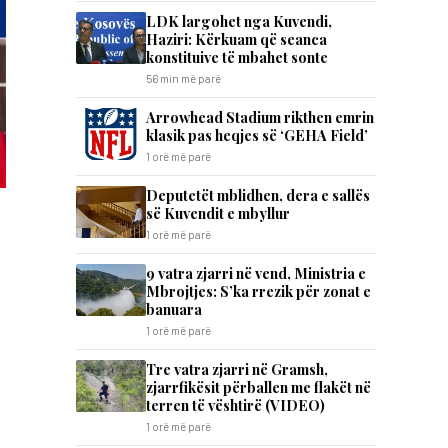
LDK largohet nga Kuvendi,
Haziri: Kërkuam që seanca
konstituive të mbahet sonte
56 min më parë
Arrowhead Stadium rikthen emrin
klasik pas heqjes së ‘GEHA Field’
1 orë më parë
Deputetët mblidhen, dera e sallës
së Kuvendit e mbyllur
1 orë më parë
9 vatra zjarri në vend, Ministria e
Mbrojtjes: S’ka rrezik për zonat e
banuara
1 orë më parë
Tre vatra zjarri në Gramsh,
zjarrfikësit përballen me flakët në
terren të vështirë (VIDEO)
1 orë më parë