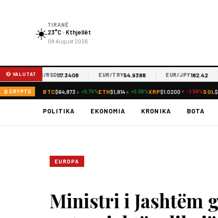
TIRANË
☀️
23°C · Kthjellët
08 August 2026
💱 VALUTAT
117.3408
54.9388
182.42
EUR/RSD
EUR/TRY
EUR/JPY
BTC
$64,873
ETH
$1,914
XRP
$1.0200
SOL
$
₿ CRYPTO
▲ +0.79%
▲ +0.56%
▼ -1.59%
POLITIKA
EKONOMIA
KRONIKA
BOTA
EUROPA
Ministri i Jashtëm 