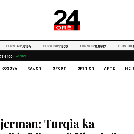
1.6154
1.1530
0.8567
0.93
EUR/CAD
EUR/USD
EUR/GBP
EUR/CHF
73.6400
▲ +1.25%
KOSOVA
RAJONI
SPORTI
OPINION
ARTE
ME 
gjerman: Turqia ka