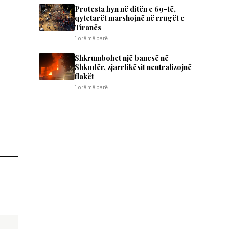
Protesta hyn në ditën e 69-të,
qytetarët marshojnë në rrugët e
Tiranës
1 orë më parë
Shkrumbohet një banesë në
Shkodër, zjarrfikësit neutralizojnë
flakët
1 orë më parë