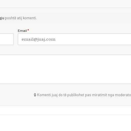
gju
poshtë atij komenti.
Email
*
🔒 Komenti juaj do të publikohet pas miratimit nga moderator