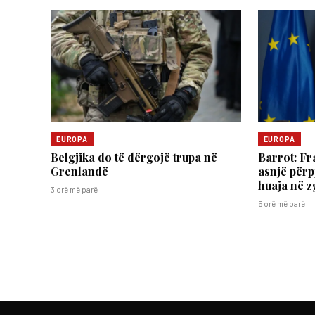
EUROPA
EUROPA
Belgjika do të dërgojë trupa në
Barrot: Fr
Grenlandë
asnjë përp
huaja në z
3 orë më parë
5 orë më parë