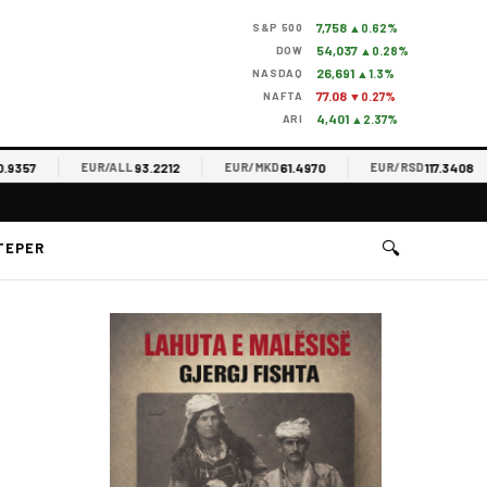
7,758
S&P 500
▲0.62%
54,037
DOW
▲0.28%
26,691
NASDAQ
▲1.3%
77.08
NAFTA
▼0.27%
4,401
ARI
▲2.37%
57
93.2212
61.4970
117.3408
EUR/ALL
EUR/MKD
EUR/RSD
🔍
TEPER