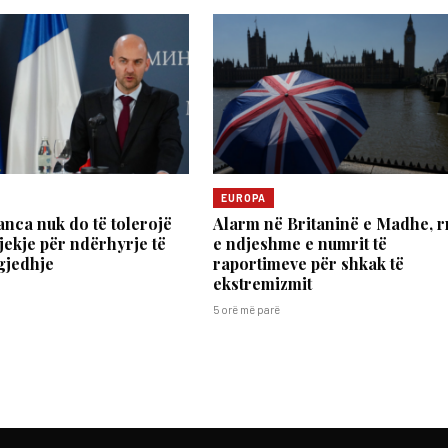
EUROPA
anca nuk do të tolerojë
Alarm në Britaninë e Madhe, rr
jekje për ndërhyrje të
e ndjeshme e numrit të
gjedhje
raportimeve për shkak të
ekstremizmit
5 orë më parë