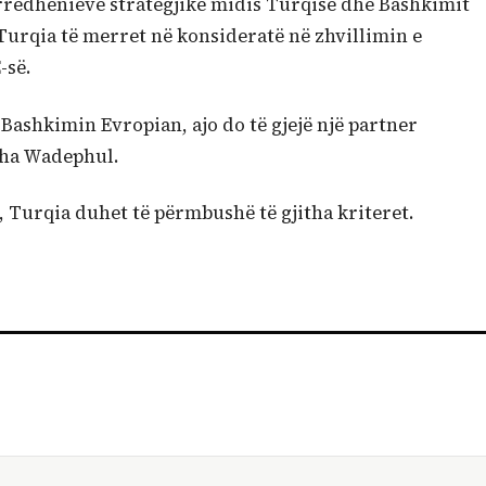
arrëdhënieve strategjike midis Turqisë dhe Bashkimit
urqia të merret në konsideratë në zhvillimin e
-së.
Bashkimin Evropian, ajo do të gjejë një partner
tha Wadephul.
, Turqia duhet të përmbushë të gjitha kriteret.