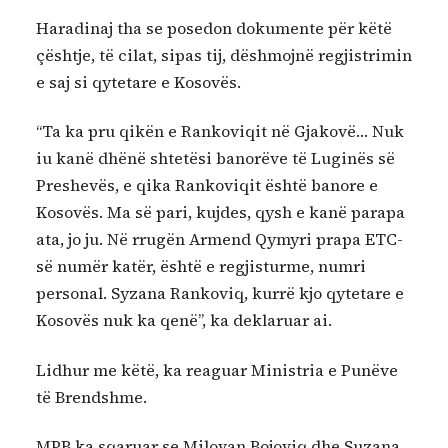
Haradinaj tha se posedon dokumente për këtë
çështje, të cilat, sipas tij, dëshmojnë regjistrimin
e saj si qytetare e Kosovës.
“Ta ka pru qikën e Rankoviqit në Gjakovë… Nuk
iu kanë dhënë shtetësi banorëve të Luginës së
Preshevës, e qika Rankoviqit është banore e
Kosovës. Ma së pari, kujdes, qysh e kanë parapa
ata, jo ju. Në rrugën Armend Qymyri prapa ETC-
së numër katër, është e regjisturme, numri
personal. Syzana Rankoviq, kurrë kjo qytetare e
Kosovës nuk ka qenë”, ka deklaruar ai.
Lidhur me këtë, ka reaguar Ministria e Punëve
të Brendshme.
MPB ka sqaruar se Milovan Bojoviq dhe Suzana