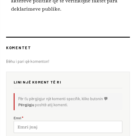
akterëve politikë që të verifikojnë faktet para
deklarimeve publike.
KOMENTET
Bëhu i pari që komenton!
LINI NJË KOMENT TË RI
Për t'u përgjigjur një komenti specifik, kliko butonin
💬
Përgjigju
poshtë atij komenti.
Emri
*