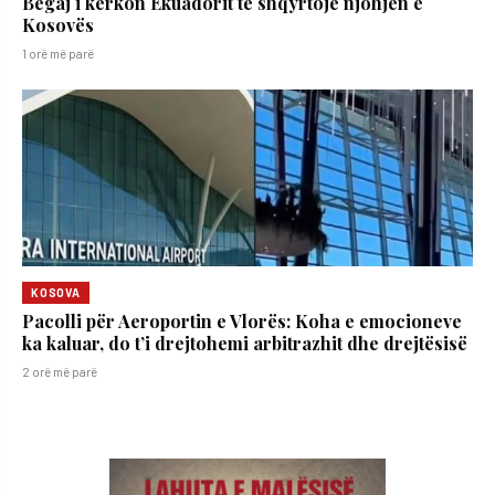
Begaj i kërkon Ekuadorit të shqyrtojë njohjen e
Kosovës
1 orë më parë
KOSOVA
Pacolli për Aeroportin e Vlorës: Koha e emocioneve
ka kaluar, do t’i drejtohemi arbitrazhit dhe drejtësisë
2 orë më parë