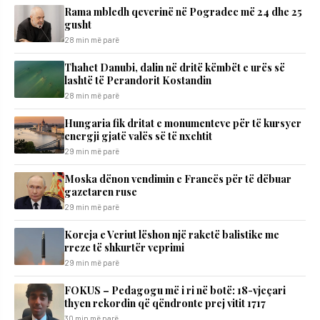
Rama mbledh qeverinë në Pogradec më 24 dhe 25
gusht
28 min më parë
Thahet Danubi, dalin në dritë këmbët e urës së
lashtë të Perandorit Kostandin
28 min më parë
Hungaria fik dritat e monumenteve për të kursyer
energji gjatë valës së të nxehtit
29 min më parë
Moska dënon vendimin e Francës për të dëbuar
gazetaren ruse
29 min më parë
Koreja e Veriut lëshon një raketë balistike me
rreze të shkurtër veprimi
29 min më parë
FOKUS – Pedagogu më i ri në botë: 18-vjeçari
thyen rekordin që qëndronte prej vitit 1717
30 min më parë