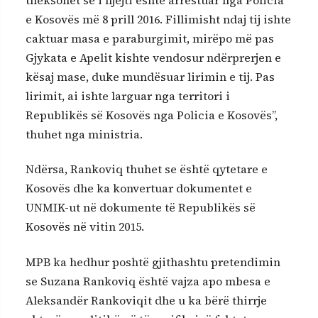
theksohet se i njëjti është arrestuar nga Policia
e Kosovës më 8 prill 2016. Fillimisht ndaj tij ishte
caktuar masa e paraburgimit, mirëpo më pas
Gjykata e Apelit kishte vendosur ndërprerjen e
kësaj mase, duke mundësuar lirimin e tij. Pas
lirimit, ai ishte larguar nga territori i
Republikës së Kosovës nga Policia e Kosovës”,
thuhet nga ministria.
Ndërsa, Rankoviq thuhet se është qytetare e
Kosovës dhe ka konvertuar dokumentet e
UNMIK-ut në dokumente të Republikës së
Kosovës në vitin 2015.
MPB ka hedhur poshtë gjithashtu pretendimin
se Suzana Rankoviq është vajza apo mbesa e
Aleksandër Rankoviqit dhe u ka bërë thirrje