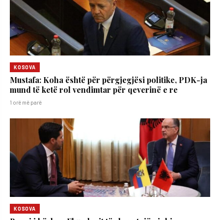
KOSOVA
Mustafa: Koha është për përgjegjësi politike, PDK-ja
mund të ketë rol vendimtar për qeverinë e re
1 orë më parë
KOSOVA