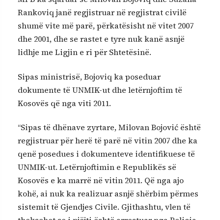
Rankoviq janë regjistruar në regjistrat civilë
shumë vite më parë, përkatësisht në vitet 2007
dhe 2001, dhe se rastet e tyre nuk kanë asnjë
lidhje me Ligjin e ri për Shtetësinë.
Sipas ministrisë, Bojoviq ka poseduar
dokumente të UNMIK-ut dhe letërnjoftim të
Kosovës që nga viti 2011.
“Sipas të dhënave zyrtare, Milovan Bojović është
regjistruar për herë të parë në vitin 2007 dhe ka
qenë posedues i dokumenteve identifikuese të
UNMIK-ut. Letërnjoftimin e Republikës së
Kosovës e ka marrë në vitin 2011. Që nga ajo
kohë, ai nuk ka realizuar asnjë shërbim përmes
sistemit të Gjendjes Civile. Gjithashtu, vlen të