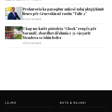
Prokuroria ka paraqitur ankesë ndaj aktgjykimit
lirues për Gruevskin në rastin “Talir 2”
34 min më parë
U kap me katër pistoleta “Glock” rrugës për
Sarandë, zbardhet dëshmia e 31-vjeçarit:
Mendova se ishin lodra
43 min më parë
LAJME
BOTA & RAJONI