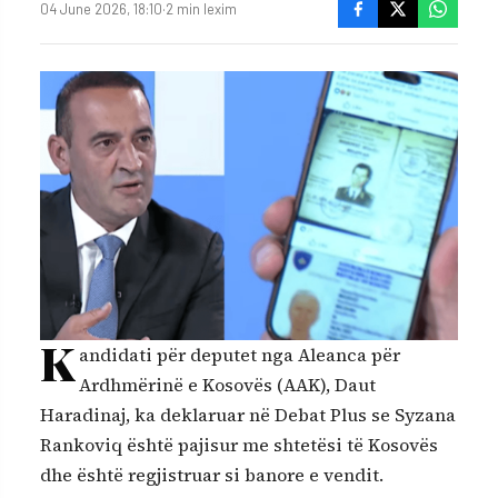
04 June 2026, 18:10
·
2 min lexim
K
andidati për deputet nga Aleanca për
Ardhmërinë e Kosovës (AAK), Daut
Haradinaj, ka deklaruar në Debat Plus se Syzana
Rankoviq është pajisur me shtetësi të Kosovës
dhe është regjistruar si banore e vendit.