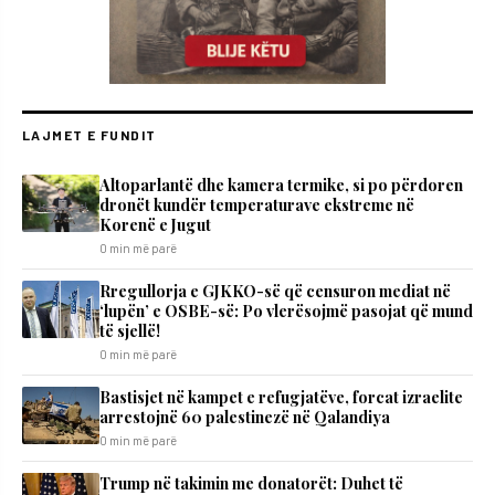
LAJMET E FUNDIT
Altoparlantë dhe kamera termike, si po përdoren
dronët kundër temperaturave ekstreme në
Korenë e Jugut
0 min më parë
Rregullorja e GJKKO-së që censuron mediat në
‘lupën’ e OSBE-së: Po vlerësojmë pasojat që mund
të sjellë!
0 min më parë
Bastisjet në kampet e refugjatëve, forcat izraelite
arrestojnë 60 palestinezë në Qalandiya
0 min më parë
Trump në takimin me donatorët: Duhet të