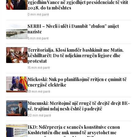
zgjedhim Vance në zgjedhjet presidenciale të vitit
2028, do ta mbështes
0 min më parë
SERBI – Niveli i ulët i Danubit ”zbulon” anijet
naziste
5 min më parë
Territorialja, Klosi kundër bashkimit me Matin,
këshilltarët: Do të ndjekim rrugën ligjore dhe
protestat
15 min më parë
Mickoski: Nuk po planifikojmë rritjen e çmimit të
energjisë elektrike
19 min më parë
Mucunski: Meritojmë një rrugë të drejtë drejt BE-
së, trajtimi ndaj nesh është i padrejtë
20 min më parë
IKD: Ndërprerja e seancës konstituive cenon
Kushtetutën dhe nuk mund të arsyetohet me