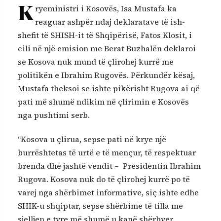
K
ryeministri i Kosovës, Isa Mustafa ka
reaguar ashpër ndaj deklaratave të ish-
shefit të SHISH-it të Shqipërisë, Fatos Klosit, i
cili në një emision me Berat Buzhalën deklaroi
se Kosova nuk mund të çlirohej kurrë me
politikën e Ibrahim Rugovës. Përkundër kësaj,
Mustafa theksoi se ishte pikërisht Rugova ai që
pati më shumë ndikim në çlirimin e Kosovës
nga pushtimi serb.
“Kosova u çlirua, sepse pati në krye një
burrështetas të urtë e të mençur, të respektuar
brenda dhe jashtë vendit – Presidentin Ibrahim
Rugova. Kosova nuk do të çlirohej kurrë po të
varej nga shërbimet informative, siç ishte edhe
SHIK-u shqiptar, sepse shërbime të tilla me
sjelljen e tyre më shumë u kanë shërbyer