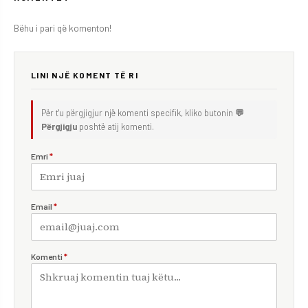
Bëhu i pari që komenton!
LINI NJË KOMENT TË RI
Për t'u përgjigjur një komenti specifik, kliko butonin
💬
Përgjigju
poshtë atij komenti.
Emri
*
Email
*
Komenti
*