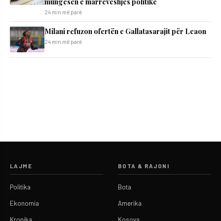
mungesën e marrëveshjes politike
24 min më parë
Milani refuzon ofertën e Gallatasarajit për Leaon
24 min më parë
LAJME
BOTA & RAJONI
Politika
Bota
Ekonomia
Amerika
Kronika
Kosova