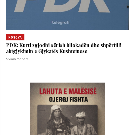
KOSOVA
PDK: Kurti zgjodhi sërish bllokadën dhe shpërfilli
aktgjykimin e Gjykatës Kushtetuese
55 min më parë