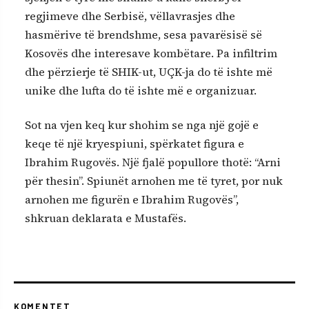
regjimeve dhe Serbisë, vëllavrasjes dhe
hasmërive të brendshme, sesa pavarësisë së
Kosovës dhe interesave kombëtare. Pa infiltrim
dhe përzierje të SHIK-ut, UÇK-ja do të ishte më
unike dhe lufta do të ishte më e organizuar.
Sot na vjen keq kur shohim se nga një gojë e
keqe të një kryespiuni, spërkatet figura e
Ibrahim Rugovës. Një fjalë popullore thotë: “Arni
për thesin”. Spiunët arnohen me të tyret, por nuk
arnohen me figurën e Ibrahim Rugovës”,
shkruan deklarata e Mustafës.
KOMENTET