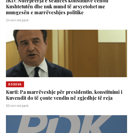
IKD: Ndërprerja e seancës konstituive cenon
Kushtetutën dhe nuk mund të arsyetohet me
mungesën e marrëveshjes politike
24 min më parë
KOSOVA
Kurti: Pa marrëveshje për presidentin, konstituimi i
Kuvendit do të çonte vendin në zgjedhje të reja
50 min më parë