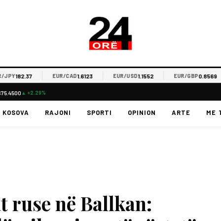
182.37
1.6123
1.1552
0.8569
PY
EUR/CAD
EUR/USD
EUR/GBP
$75.4500
▲ +2.29%
KOSOVA
RAJONI
SPORTI
OPINION
ARTE
ME 
 ruse në Ballkan: