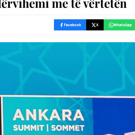
ërvihemi me të vërtetën
Facebook
X
WhatsApp