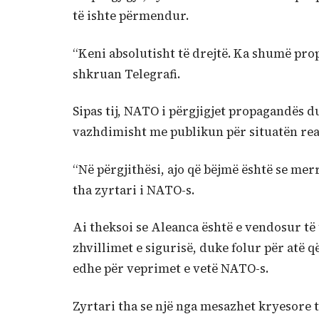
të ishte përmendur.
“Keni absolutisht të drejtë. Ka shumë prop
shkruan Telegrafi.
Sipas tij, NATO i përgjigjet propagandës
vazhdimisht me publikun për situatën real
“Në përgjithësi, ajo që bëjmë është se me
tha zyrtari i NATO-s.
Ai theksoi se Aleanca është e vendosur të
zhvillimet e sigurisë, duke folur për atë q
edhe për veprimet e vetë NATO-s.
Zyrtari tha se një nga mesazhet kryesore 