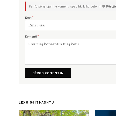
Për t'u përgjigjur një komenti specifik, kliko butonin
💬 Përgji
Emri
*
Komenti
*
DËRGO KOMENTIN
LEXO GJITHASHTU