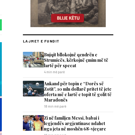
LAJMET E FUNDIT
Bujqit bllokojnë qendrën e
Strumicës, kërkojnë çmim më të
lartë për specat
4 min më parë
Ankand për topin e “Dorës së
Zotit”, 10 mln dollarë pritet të jete
oferta më e lartë e topit të golit të
Maradonës
18 min më parë
Zi në familjen Messi, babai i
legjendës argjentinase ndahet
nga jeta në moshën 68-vjeçare