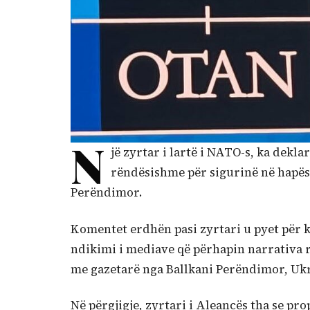
N
jë zyrtar i lartë i NATO-s, ka dekl
rëndësishme për sigurinë në hapës
Perëndimor.
Komentet erdhën pasi zyrtari u pyet për 
ndikimi i mediave që përhapin narrativa ru
me gazetarë nga Ballkani Perëndimor, Ukra
Në përgjigje, zyrtari i Aleancës tha se pr