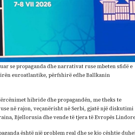
aruar se propaganda dhe narrativat ruse mbeten sfidë e
irën euroatlantike, përfshirë edhe Ballkanin
kërcënimet hibride dhe propagandën, me theks te
se në rajon, veçanërisht në Serbi, gjatë një diskutimi
ina, Bjellorusia dhe vende të tjera të Evropës Lindore
opaganda është një problem real dhe se kjo çështje duhe