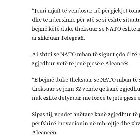
“Jemi mjaft të vendosur në përpjekjet tona
dhe të ndershme për atë se si është situata
bëjmë këtë duke theksuar se NATO është një
ai shkruan Telegrafi.
Ai shtoi se NATO mban të sigurt çdo ditë 
zgjedhur vetë të jenë pjesë e Aleancës.
“E bëjmë duke theksuar se NATO mban të si
theksuar se jemi 32 vende që kanë zgjedhur
nuk është detyruar me forcë të jetë pjesë e 
Sipas tij, vendet anëtare kanë zgjedhur të
përfshirë inovacionin në mbrojtje dhe zhv
Aleancën.