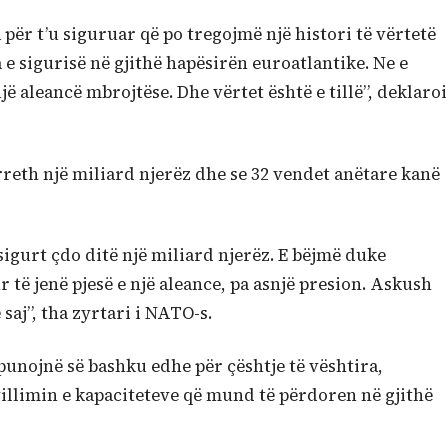
 për t’u siguruar që po tregojmë një histori të vërtetë
 e sigurisë në gjithë hapësirën euroatlantike. Ne e
 aleancë mbrojtëse. Dhe vërtet është e tillë”, deklaroi
rreth një miliard njerëz dhe se 32 vendet anëtare kanë
gurt çdo ditë një miliard njerëz. E bëjmë duke
 të jenë pjesë e një aleance, pa asnjë presion. Askush
saj”, tha zyrtari i NATO-s.
 punojnë së bashku edhe për çështje të vështira,
illimin e kapaciteteve që mund të përdoren në gjithë