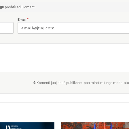
gju
poshtë atij komenti.
Email
*
🔒 Komenti juaj do të publikohet pas miratimit nga moderator