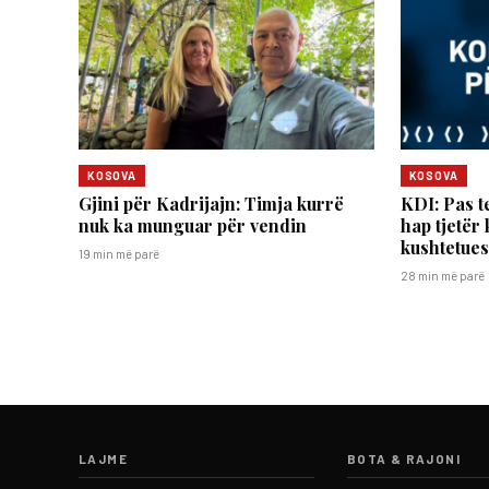
KOSOVA
KOSOVA
​Gjini për Kadrijajn: Timja kurrë
KDI: Pas te
nuk ka munguar për vendin
hap tjetër
kushtetues
19 min më parë
28 min më parë
LAJME
BOTA & RAJONI