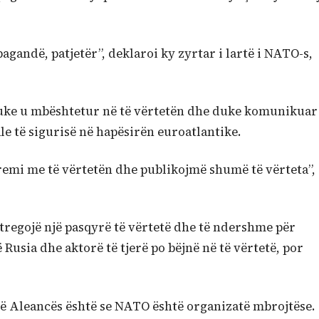
agandë, patjetër”, deklaroi ky zyrtar i lartë i NATO-s,
 duke u mbështetur në të vërtetën dhe duke komunikuar
e të sigurisë në hapësirën euroatlantike.
rremi me të vërtetën dhe publikojmë shumë të vërteta”,
 tregojë një pasqyrë të vërtetë dhe të ndershme për
ë Rusia dhe aktorë të tjerë po bëjnë në të vërtetë, por
të Aleancës është se NATO është organizatë mbrojtëse.