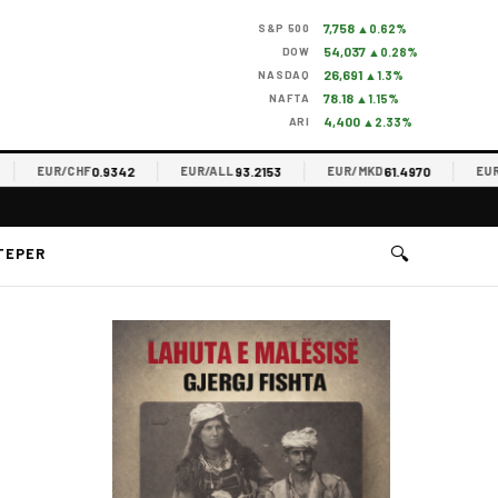
7,758
S&P 500
▲0.62%
54,037
DOW
▲0.28%
26,691
NASDAQ
▲1.3%
78.18
NAFTA
▲1.15%
4,400
ARI
▲2.33%
0.9342
93.2153
61.4970
EUR/CHF
EUR/ALL
EUR/MKD
EUR/R
🔍
TEPER