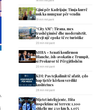
18 min më parë
​Gjini për Kadrijajn: Timja kurrë
nuk ka munguar për vendin
19 min më parë
“City AM”: Tirana, mes
trashëgimisë dhe modernitetit,
drejt një epoke të re turistike
20 min më parë
SHBA – Senati konfirmon
Blanche, ish-avokatin e Trumpit,
si Prokuror të Përgjithshëm
20 min më parë
KDI: Pas tejkalimit të afatit, çdo
hap tjetër kërkon verdikt
kushtetues
28 min më parë
.
Mjetet inteligjente, Hita
inspektime në terren: 1,100
j
shkelje me 230 km/h, 1,075