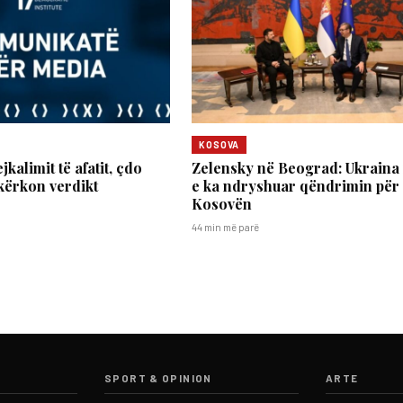
KOSOVA
jkalimit të afatit, çdo
Zelensky në Beograd: Ukraina
 kërkon verdikt
e ka ndryshuar qëndrimin për
Kosovën
44 min më parë
SPORT & OPINION
ARTE