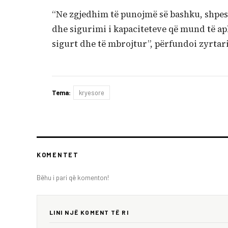
“Ne zgjedhim të punojmë së bashku, shpesh
dhe sigurimi i kapaciteteve që mund të apl
sigurt dhe të mbrojtur”, përfundoi zyrtari
Tema:
kryesore
KOMENTET
Bëhu i pari që komenton!
LINI NJË KOMENT TË RI