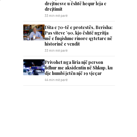
drejtuesve u është hequr leja e
drejtimit
33 min më parë
Dita e 70-të e protestës, Berisha:
Pas viteve ’90, kjo është ngritja
më e fuqishme rinore qytetare në
historinë e vendit
33 min më parë
Privohet nga liria një person
lidhur me aksidentin në Shkup, ku
dje humbi jetën një 19 vjeçar
44 min më parë