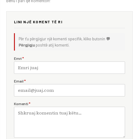
Bëhu i pari që komenton!
LINI NJË KOMENT TË RI
Për t'u përgjigjur një komenti specifik, kliko butonin
💬
Përgjigju
poshtë atij komenti.
Emri
*
Email
*
Komenti
*