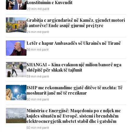
konstituimin e Kuvendit
20 min më parë
Grabitja e argjendarisë në Kamëz, gjendet motori
i autorëve! Ende asnjë gjurmë prej tyre
24 min më parë
Letër e hapur Ambasadës së Ukrainës në Tiranë
36 min më parë
SHANGAI – Kina evakuon një milion banorë nga
shtëpitë për shkak të tajfunit
39 min më parë
ISHP me rekomandime gjatë ditëve të nxehta: Të
moshuarit janë më të rrezikuar
50 min më parë
Ministria e Energjisë: Maqedonia po e ndjek me
kujdes situatën në Evropë, sistemi i brendshëm
elektroenergjetik mbetet stabil dhe i gatshëm
50 min më parë