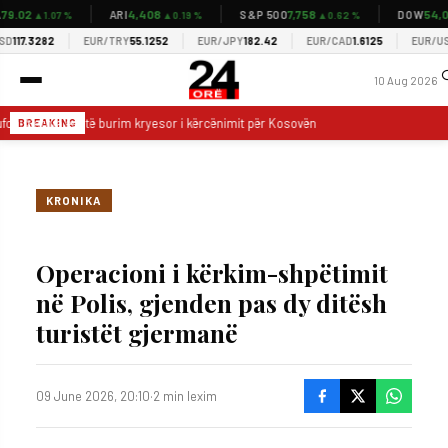
9.02
4,408
7,758
54,03
ARI
S&P 500
DOW
▲1.07 %
▲0.19 %
▲0.62 %
117.3282
EUR/TRY
55.1252
EUR/JPY
182.42
EUR/CAD
1.6125
EUR/USD
1
10 Aug 2026
ufca: Serbia është burim kryesor i kërcënimit për Kosovën
27 vatra zjarri
BREAKING
KRONIKA
Operacioni i kërkim-shpëtimit
në Polis, gjenden pas dy ditësh
turistët gjermanë
09 June 2026, 20:10
·
2 min lexim