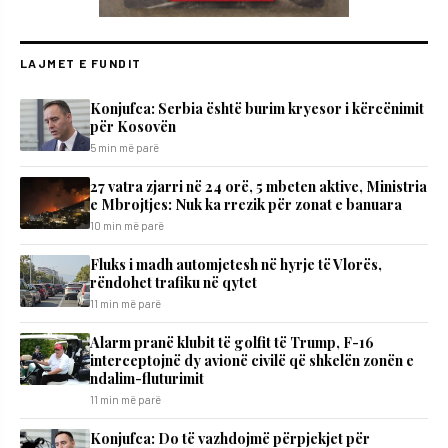
LAJMET E FUNDIT
​Konjufca: Serbia është burim kryesor i kërcënimit
për Kosovën
5 min më parë
27 vatra zjarri në 24 orë, 5 mbeten aktive, Ministria
e Mbrojtjes: Nuk ka rrezik për zonat e banuara
10 min më parë
Fluks i madh automjetesh në hyrje të Vlorës,
rëndohet trafiku në qytet
11 min më parë
Alarm pranë klubit të golfit të Trump, F-16
interceptojnë dy avionë civilë që shkelën zonën e
ndalim-fluturimit
11 min më parë
Konjufca: Do të vazhdojmë përpjekjet për