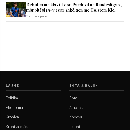
Debutim me klas i Leon Parduzit në Bundesliga 2,
mbrojtësi 19-vjeçar shkëlqen me Holstein Kiel
11 min më parë
LAJME
BOTA & RAJONI
Politika
Bota
Ekonomia
Amerika
Kronika
Kosova
Kronika e Zezë
Rajoni