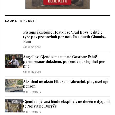
LAJMET E FUNDIT
Pistons i kujtojnë Heat-it se ‘Bad Boys’ është e
tyre pas propozimit për nofkën e duetit Giannis–
Bam
4 min më parë
Angellov: Gjendja me ujin në Gostivar është
përmirësuar dukshëm, por ende nuk lejohet për
pije
6 min më parë
Aksident në aksin Elbasan-Librazhd, plagoset një
person
9 min më parë
Gjendet një sasi lënde eksploziv në derën e dyqanit
të Noizyt në Durrës
9 min më parë