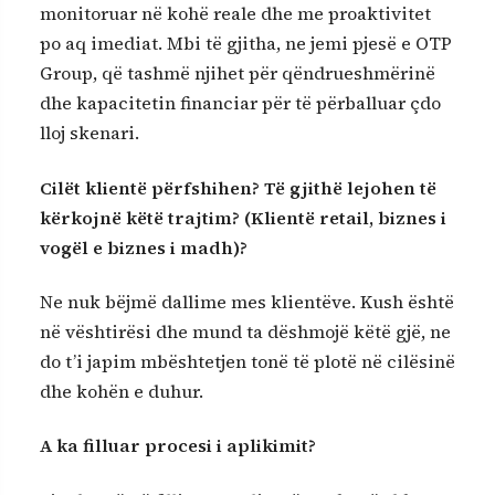
monitoruar në kohë reale dhe me proaktivitet
po aq imediat. Mbi të gjitha, ne jemi pjesë e OTP
Group, që tashmë njihet për qëndrueshmërinë
dhe kapacitetin financiar për të përballuar çdo
lloj skenari.
Cilët klientë përfshihen? Të gjithë lejohen të
kërkojnë këtë trajtim? (Klientë retail, biznes i
vogël e biznes i madh)?
Ne nuk bëjmë dallime mes klientëve. Kush është
në vështirësi dhe mund ta dëshmojë këtë gjë, ne
do t’i japim mbështetjen tonë të plotë në cilësinë
dhe kohën e duhur.
A ka filluar procesi i aplikimit?