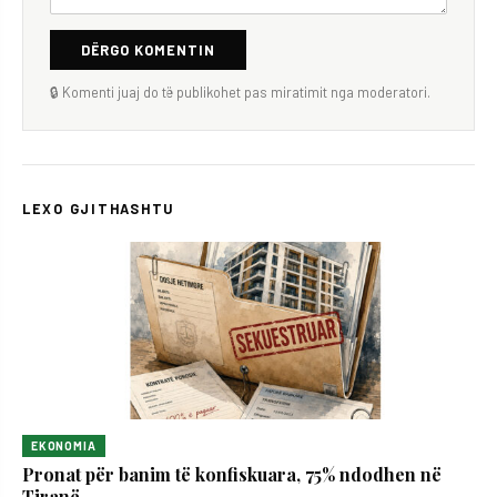
DËRGO KOMENTIN
🔒 Komenti juaj do të publikohet pas miratimit nga moderatori.
LEXO GJITHASHTU
EKONOMIA
Pronat për banim të konfiskuara, 75% ndodhen në
Tiranë