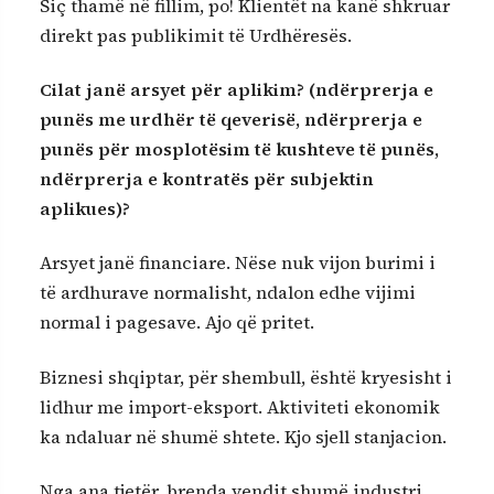
Siç thamë në fillim, po! Klientët na kanë shkruar
direkt pas publikimit të Urdhëresës.
Cilat janë arsyet për aplikim? (ndërprerja e
punës me urdhër të qeverisë, ndërprerja e
punës për mosplotësim të kushteve të punës,
ndërprerja e kontratës për subjektin
aplikues)?
Arsyet janë financiare. Nëse nuk vijon burimi i
të ardhurave normalisht, ndalon edhe vijimi
normal i pagesave. Ajo që pritet.
Biznesi shqiptar, për shembull, është kryesisht i
lidhur me import-eksport. Aktiviteti ekonomik
ka ndaluar në shumë shtete. Kjo sjell stanjacion.
Nga ana tjetër, brenda vendit shumë industri