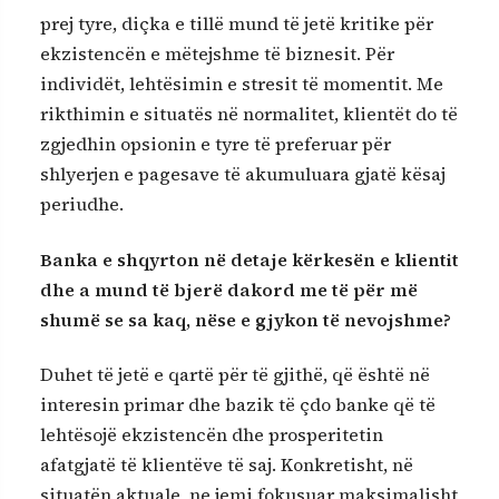
prej tyre, diçka e tillë mund të jetë kritike për
ekzistencën e mëtejshme të biznesit. Për
individët, lehtësimin e stresit të momentit. Me
rikthimin e situatës në normalitet, klientët do të
zgjedhin opsionin e tyre të preferuar për
shlyerjen e pagesave të akumuluara gjatë kësaj
periudhe.
Banka e shqyrton në detaje kërkesën e klientit
dhe a mund të bjerë dakord me të për më
shumë se sa kaq, nëse e gjykon të nevojshme?
Duhet të jetë e qartë për të gjithë, që është në
interesin primar dhe bazik të çdo banke që të
lehtësojë ekzistencën dhe prosperitetin
afatgjatë të klientëve të saj. Konkretisht, në
situatën aktuale, ne jemi fokusuar maksimalisht