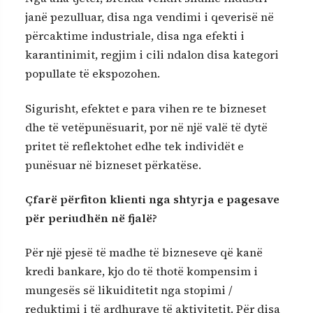
janë pezulluar, disa nga vendimi i qeverisë në
përcaktime industriale, disa nga efekti i
karantinimit, regjim i cili ndalon disa kategori
popullate të ekspozohen.
Sigurisht, efektet e para vihen re te bizneset
dhe të vetëpunësuarit, por në një valë të dytë
pritet të reflektohet edhe tek individët e
punësuar në bizneset përkatëse.
Çfarë përfiton klienti nga shtyrja e pagesave
për periudhën në fjalë?
Për një pjesë të madhe të bizneseve që kanë
kredi bankare, kjo do të thotë kompensim i
mungesës së likuiditetit nga stopimi /
reduktimi i të ardhurave të aktivitetit. Për disa