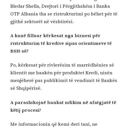
Bledar Shella, Drejtori i Përgjithshëm i Banka
OTP Albania tha se ristrukturimi po bëhet për të
gjithë sektorët në vështirësi.
A kanë filluar kërkesat nga biznesi për
ristrukturim të kredive sipas orientimeve të
BSH-së?
Po, kërkesat për rivlerësim të marrëdhënies së
klientit me bankën për produktet Kredi, nisën
menjëherë pas publikimit të vendimit të Bankës
së Shqipërisë.
A parashikojnë bankat ndikim në afatgjatë të
këtij procesi?
Me informacionin që kemi deri tani, ne