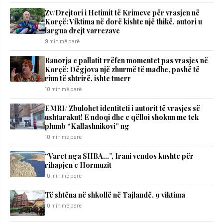
Zv/Drejtori i Hetimit të Krimeve për vrasjen në
Korçë: Viktima në dorë kishte një thikë, autori u
largua drejt varrezave
9 min më parë
Banorja e pallatit rrëfen momentet pas vrasjes në
Korçë: Dëgjova një zhurmë të madhe, pashë të
riun të shtrirë, ishte tmerr
10 min më parë
EMRI/ Zbulohet identiteti i autorit të vrasjes së
ushtarakut! E ndoqi dhe e qëlloi shokun me tek
plumb “Kallashnikovi” ng
10 min më parë
“Varet nga SHBA…”, Irani vendos kushte për
rihapjen e Hormuzit
10 min më parë
Të shtëna në shkollë në Tajlandë, 9 viktima
10 min më parë