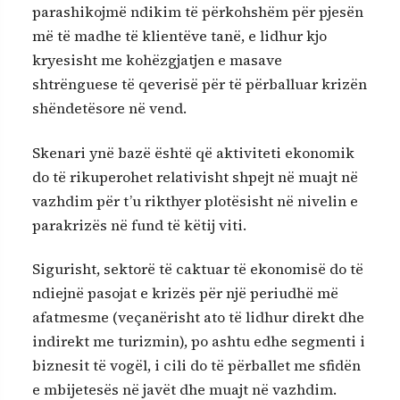
parashikojmë ndikim të përkohshëm për pjesën
më të madhe të klientëve tanë, e lidhur kjo
kryesisht me kohëzgjatjen e masave
shtrënguese të qeverisë për të përballuar krizën
shëndetësore në vend.
Skenari ynë bazë është që aktiviteti ekonomik
do të rikuperohet relativisht shpejt në muajt në
vazhdim për t’u rikthyer plotësisht në nivelin e
parakrizës në fund të këtij viti.
Sigurisht, sektorë të caktuar të ekonomisë do të
ndiejnë pasojat e krizës për një periudhë më
afatmesme (veçanërisht ato të lidhur direkt dhe
indirekt me turizmin), po ashtu edhe segmenti i
biznesit të vogël, i cili do të përballet me sfidën
e mbijetesës në javët dhe muajt në vazhdim.