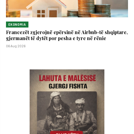
EKONOMIA
Francezët zgjerojnë epërsinë në Airbnb-të shqiptare,
gjermanët të dytët por pesha e tyre në rënie
06 Aug 2026