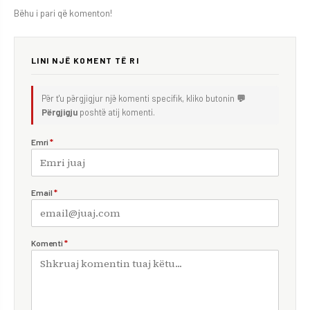
Bëhu i pari që komenton!
LINI NJË KOMENT TË RI
Për t'u përgjigjur një komenti specifik, kliko butonin
💬
Përgjigju
poshtë atij komenti.
Emri
*
Email
*
Komenti
*