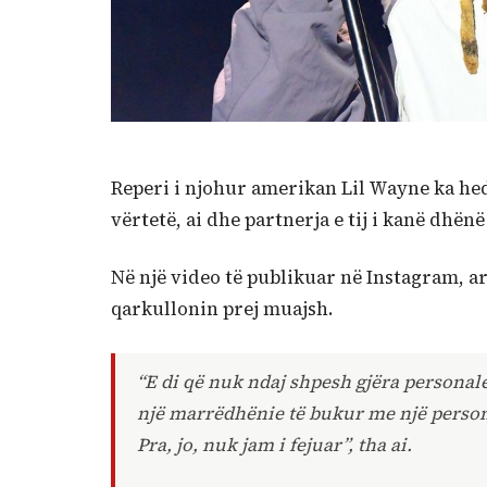
Reperi i njohur amerikan Lil Wayne ka hedh
vërtetë, ai dhe partnerja e tij i kanë dhënë
Në një video të publikuar në Instagram, ar
qarkullonin prej muajsh.
“E di që nuk ndaj shpesh gjëra personale,
një marrëdhënie të bukur me një perso
Pra, jo, nuk jam i fejuar”, tha ai.