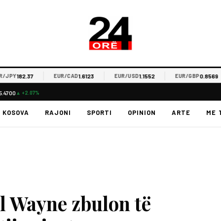
182.37
1.6123
1.1552
0.8569
Y
EUR/CAD
EUR/USD
EUR/GBP
5.4700
▲ +2.07%
KOSOVA
RAJONI
SPORTI
OPINION
ARTE
ME 
l Wayne zbulon të