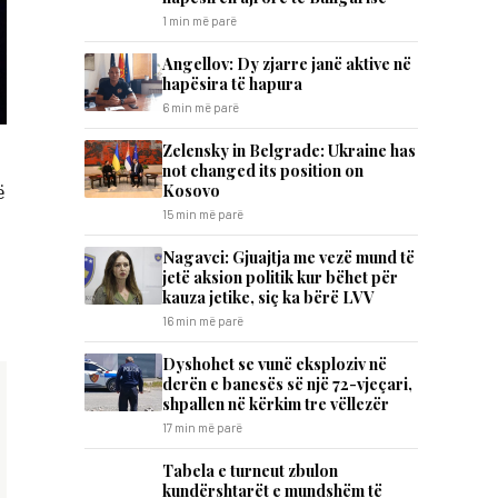
1 min më parë
Angellov: Dy zjarre janë aktive në
hapësira të hapura
6 min më parë
Zelensky in Belgrade: Ukraine has
not changed its position on
Kosovo
ë
15 min më parë
Nagavci: Gjuajtja me vezë mund të
jetë aksion politik kur bëhet për
kauza jetike, siç ka bërë LVV
16 min më parë
Dyshohet se vunë eksploziv në
derën e banesës së një 72-vjeçari,
shpallen në kërkim tre vëllezër
17 min më parë
Tabela e turneut zbulon
kundërshtarët e mundshëm të