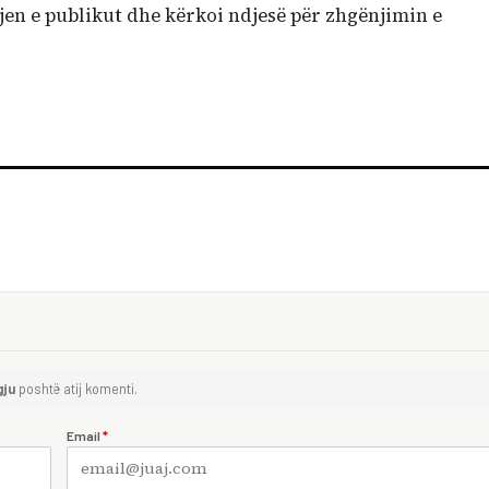
en e publikut dhe kërkoi ndjesë për zhgënjimin e
gju
poshtë atij komenti.
Email
*