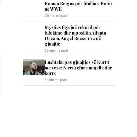
Roman Reigns për titullin e Botës
në WWE
29 min më parë
Mystics thyejnë rekord për
bllokime dhe mposhtin Atlanta
Dream, Angel Reese 1/12 në
gjuajtje
30 min më parë
​Lushtaku pas gjuajtjes së Kurtit
me vezë: Njeriu çfarë mbjell edhe
korrë
31 min më parë