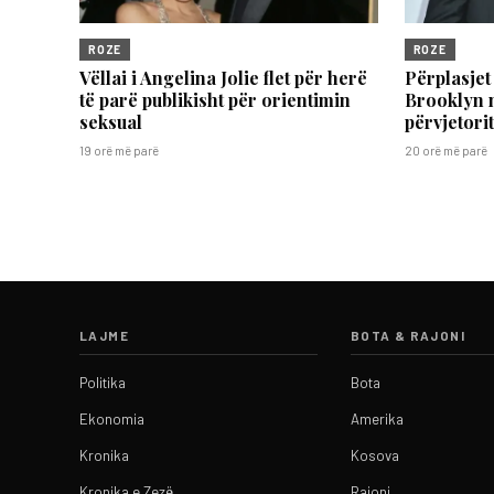
ROZE
ROZE
Vëllai i Angelina Jolie flet për herë
Përplasjet
të parë publikisht për orientimin
Brooklyn 
seksual
përvjetori
19 orë më parë
20 orë më parë
LAJME
BOTA & RAJONI
Politika
Bota
Ekonomia
Amerika
Kronika
Kosova
Kronika e Zezë
Rajoni