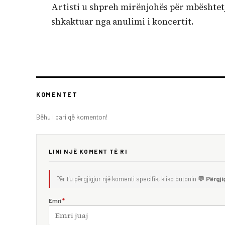
Artisti u shpreh mirënjohës për mbështetj
shkaktuar nga anulimi i koncertit.
KOMENTET
Bëhu i pari që komenton!
LINI NJË KOMENT TË RI
Për t'u përgjigjur një komenti specifik, kliko butonin
💬 Përgji
Emri
*