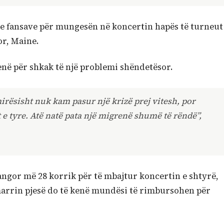
lje fansave për mungesën në koncertin hapës të turneut
or, Maine.
kenë për shkak të një problemi shëndetësor.
irësisht nuk kam pasur një krizë prej vitesh, por
 e tyre. Atë natë pata një migrenë shumë të rëndë”,
angor më 28 korrik për të mbajtur koncertin e shtyrë,
marrin pjesë do të kenë mundësi të rimbursohen për