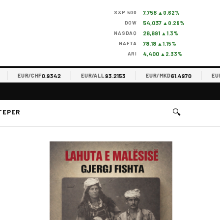
7,758
S&P 500
▲0.62%
54,037
DOW
▲0.28%
26,691
NASDAQ
▲1.3%
78.18
NAFTA
▲1.15%
4,400
ARI
▲2.33%
0.9342
93.2153
61.4970
EUR/CHF
EUR/ALL
EUR/MKD
EUR/RS
🔍
TEPER