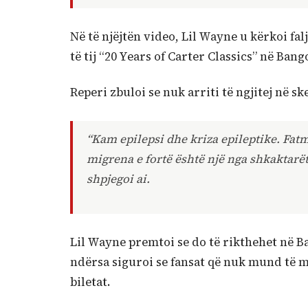
Në të njëjtën
video
, Lil Wayne u kërkoi fa
të tij “20 Years of Carter Classics” në Bang
Reperi zbuloi se nuk arriti të ngjitej në s
“Kam epilepsi dhe kriza epileptike. Fatm
migrena e fortë është një nga shkaktarët
shpjegoi ai.
Lil Wayne premtoi se do të rikthehet në B
ndërsa siguroi se fansat që nuk mund të 
biletat.