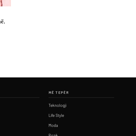
në,
MË TEPËR
Teknologji
Life Style
Moda
Rozë