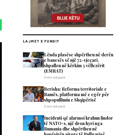
LAJMET E FUNDIT
Lënda plasëse shpërtheu në derën
e banesës së një 72-vjeçari,
shpallen në kërkim 3 vëllezërit
(EMRAT)
0 min më parë
Berisha: Reforma territoriale e
Ramës, platforma më e egër për
shpopullimin e Shqipërisë
0 min më parë
Incidenti që alarmoi krahun lindor
të NATO-s, një dron hyri nga
Rumania dhe shpërtheu në
hapësirën ajrore të Bullgarisë