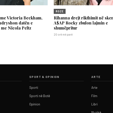
ROZE
 me Victoria Beckham,
Rihanna drejt rikthimit në ske
ndryshon datën e
A$AP Rocky zbulon lajmin e
t me Nicola Peltz
shumëpritur
20 orë më parë
SPORT & OPINION
ARTE
Sporti
Arte
Sporti në Botë
Film
Opinion
Libri
Muzikë