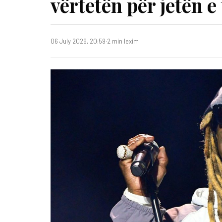
vërtetën për jetën e 
06 July 2026, 20:59
·
2 min lexim