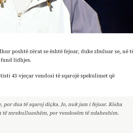
ur poshtë zërat se është fejuar, duke zbuluar se, në t
 fund lidhjes.
tisti 43-vjeçar vendosi të sqarojë spekulimet që
 por dua të sqaroj diçka. Jo, nuk jam i fejuar. Kisha
n të mrekullueshëm, por vendosëm të ndaheshim.