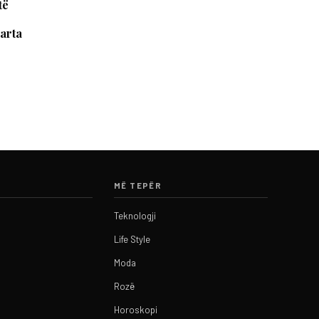
të
zarta
MË TEPËR
Teknologji
Life Style
Moda
Rozë
Horoskopi