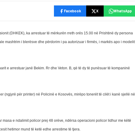
Facebook
X
WhatsApp
sionit (DHKEK), ka arrestuar të mërkurën rreth orës 15.00 në Prishtinë dy persona
e mashtrim i blerësve dhe përdorim i pa autorizuar i firmës, i markës apo i modelit
huarit e arrestuar janë Bekim. Rr dhe Veton. B, që të dy të punësuar të kompaninë
er (ngjyrë për printer) në Policinë e Kosovës, mirëpo tonerët të cilët i kanë sjellë në
r masa e ndalimit policor prej 48 orëve, ndërsa operacioni policor lidhur me këtë
cesit hetimor mund të ketë edhe arrestime të tjera.