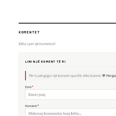
KOMENTET
Bëhu i pari që komenton!
LINI NJË KOMENT TË RI
Për t'u përgjigjur një komenti specifik, kliko butonin
💬 Përgji
Emri
*
Komenti
*