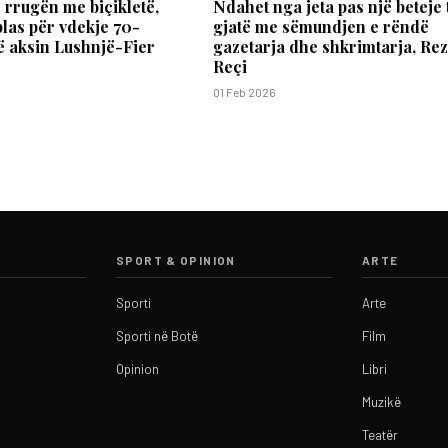
 rrugën me biçikletë,
Ndahet nga jeta pas një beteje 
plas për vdekje 70-
gjatë me sëmundjen e rëndë
ë aksin Lushnjë-Fier
gazetarja dhe shkrimtarja, Re
Reçi
01 Feb 2026
SPORT & OPINION
ARTE
Sporti
Arte
Sporti në Botë
Film
Opinion
Libri
Muzikë
Teatër