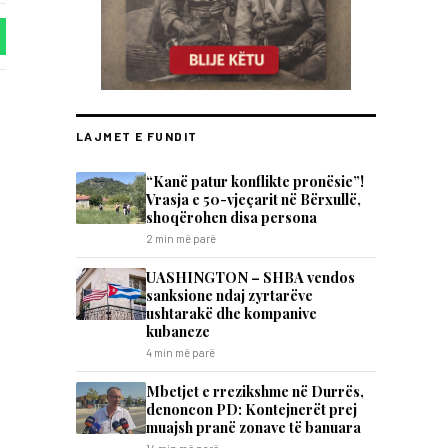
LAJMET E FUNDIT
“Kanë patur konflikte pronësie”!
Vrasja e 50-vjeçarit në Bërxullë,
shoqërohen disa persona
2 min më parë
UASHINGTON – SHBA vendos
sanksione ndaj zyrtarëve
ushtarakë dhe kompanive
kubaneze
4 min më parë
Mbetjet e rrezikshme në Durrës,
denoncon PD: Kontejnerët prej
muajsh pranë zonave të banuara