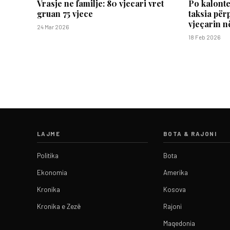
Vrasje ne familje: 80 vjecari vret
Po kalonte
gruan 75 vjece
taksia për
vjeçarin n
24 Mar 2026
18 Feb 2026
LAJME
BOTA & RAJONI
Politika
Bota
Ekonomia
Amerika
Kronika
Kosova
Kronika e Zezë
Rajoni
Maqedonia