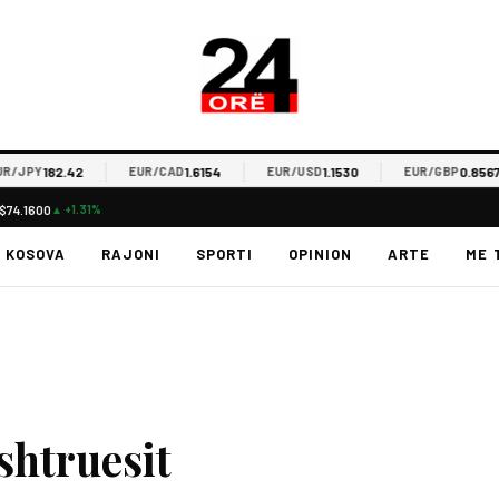
182.42
1.6154
1.1530
0.8567
/JPY
EUR/CAD
EUR/USD
EUR/GBP
$74.1600
▲ +1.31%
KOSOVA
RAJONI
SPORTI
OPINION
ARTE
ME 
shtruesit