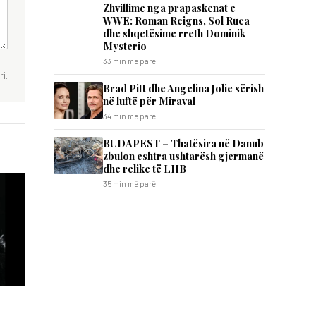
Zhvillime nga prapaskenat e
WWE: Roman Reigns, Sol Ruca
dhe shqetësime rreth Dominik
Mysterio
33 min më parë
i.
Brad Pitt dhe Angelina Jolie sërish
në luftë për Miraval
34 min më parë
BUDAPEST – Thatësira në Danub
zbulon eshtra ushtarësh gjermanë
dhe relike të LIIB
35 min më parë