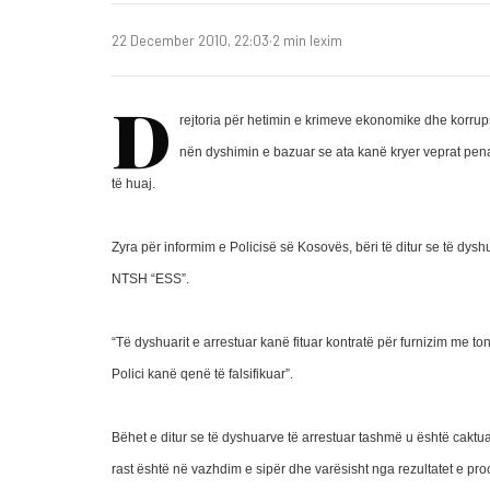
22 December 2010, 22:03
·
2 min lexim
D
rejtoria për hetimin e krimeve ekonomike dhe korrup
nën dyshimin e bazuar se ata kanë kryer veprat penal
të huaj.
Zyra për informim e Policisë së Kosovës, bëri të ditur se të dys
NTSH “ESS”.
“Të dyshuarit e arrestuar kanë fituar kontratë për furnizim me ton
Polici kanë qenë të falsifikuar”.
Bëhet e ditur se të dyshuarve të arrestuar tashmë u është caktua
rast është në vazhdim e sipër dhe varësisht nga rezultatet e pro