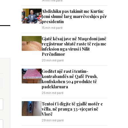
14 min më parë
Abdixhiku pas takimit me Kurtin:
Jemi shumë larg marrëveshjes për
presidentin
15 min më parë
Gjatë kësaj jave në Maqedoni janë
regjistruar shtatë raste të reja me
infeksion nga virusi i Nilit
Perëndimor
20 min më parë
Goditet një rast i tentim-
kontrabandës në Qafë Prush,
konfiskohen 504 produkte të
padeklaruara
25 min më parë
Tentoi t’i digjte të gjallë motër e
vëlla, në pranga 33-vjeçari në
Vlorë
29 min më parë