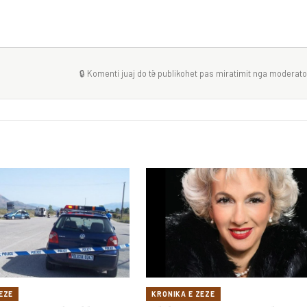
🔒 Komenti juaj do të publikohet pas miratimit nga moderator
EZE
KRONIKA E ZEZE