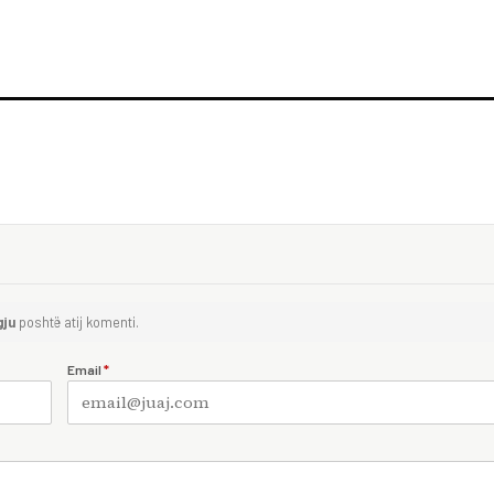
gju
poshtë atij komenti.
Email
*