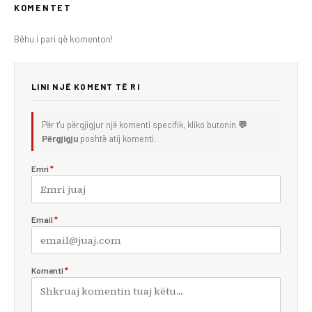
KOMENTET
Bëhu i pari që komenton!
LINI NJË KOMENT TË RI
Për t'u përgjigjur një komenti specifik, kliko butonin
💬
Përgjigju
poshtë atij komenti.
Emri
*
Email
*
Komenti
*