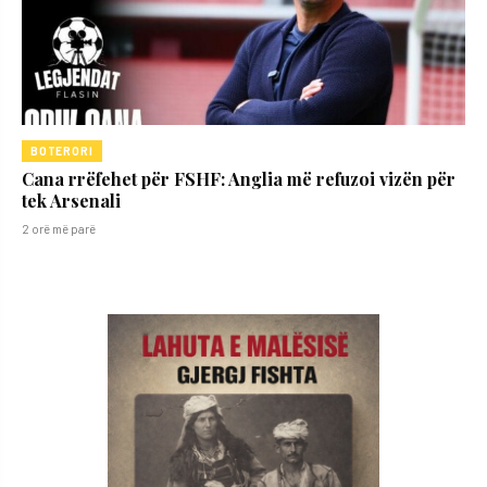
BOTERORI
Cana rrëfehet për FSHF: Anglia më refuzoi vizën për
tek Arsenali
2 orë më parë