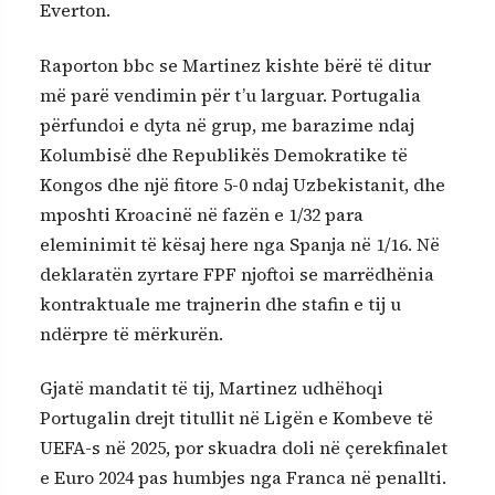
Everton.
Raporton bbc se Martinez kishte bërë të ditur
më parë vendimin për t’u larguar. Portugalia
përfundoi e dyta në grup, me barazime ndaj
Kolumbisë dhe Republikës Demokratike të
Kongos dhe një fitore 5-0 ndaj Uzbekistanit, dhe
mposhti Kroacinë në fazën e 1/32 para
eleminimit të kësaj here nga Spanja në 1/16. Në
deklaratën zyrtare FPF njoftoi se marrëdhënia
kontraktuale me trajnerin dhe stafin e tij u
ndërpre të mërkurën.
Gjatë mandatit të tij, Martinez udhëhoqi
Portugalin drejt titullit në Ligën e Kombeve të
UEFA-s në 2025, por skuadra doli në çerekfinalet
e Euro 2024 pas humbjes nga Franca në penallti.