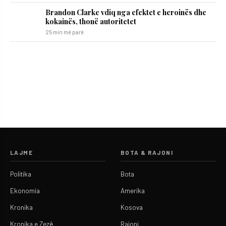
Brandon Clarke vdiq nga efektet e heroinës dhe
kokainës, thonë autoritetet
25 min më parë
LAJME
BOTA & RAJONI
Politika
Bota
Ekonomia
Amerika
Kronika
Kosova
Kronika e Zezë
Rajoni