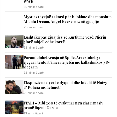
WWE
20 min më parë
Mystics thyejnë rekord për bllokime dhe mposhtin
Atlanta Dream, Angel Reese 1/12 në gjuajtje
21 min më parë
​Lushtaku pas gjuajtjes së Kurtit me vezë: Njeriu
çfarë mbjell edhe korrë
22 min më parë
Parandalohet vrasja në Spille. Arrestohet 31-
vjeçari, tentoi t’i merrte jetën me kallashnikov 38-
vjeçarin
22 min më parë
Eksploziv në dyert e dyqanit dhe lokalit të Noizy-
t? Policia nis hetimet!
22 min më parë
ITALI – Mbi 200 të evakuuar nga zjarri masiv
pranë liqenit Garda
23 min më parë