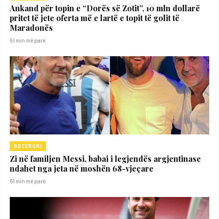
Ankand për topin e “Dorës së Zotit”, 10 mln dollarë
pritet të jete oferta më e lartë e topit të golit të
Maradonës
51 min më parë
BOTERORI
Zi në familjen Messi, babai i legjendës argjentinase
ndahet nga jeta në moshën 68-vjeçare
51 min më parë