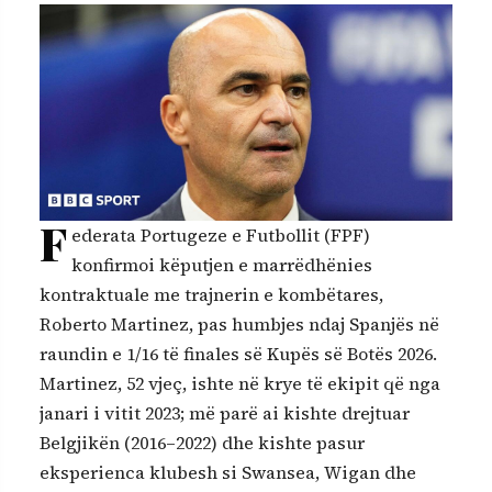
F
ederata Portugeze e Futbollit (FPF)
konfirmoi këputjen e marrëdhënies
kontraktuale me trajnerin e kombëtares,
Roberto Martinez, pas humbjes ndaj Spanjës në
raundin e 1/16 të finales së Kupës së Botës 2026.
Martinez, 52 vjeç, ishte në krye të ekipit që nga
janari i vitit 2023; më parë ai kishte drejtuar
Belgjikën (2016–2022) dhe kishte pasur
eksperienca klubesh si Swansea, Wigan dhe