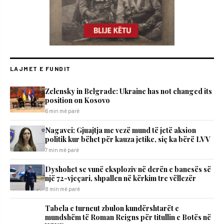
LAJMET E FUNDIT
Zelensky in Belgrade: Ukraine has not changed its
position on Kosovo
6 min më parë
Nagavci: Gjuajtja me vezë mund të jetë aksion
politik kur bëhet për kauza jetike, siç ka bërë LVV
7 min më parë
Dyshohet se vunë eksploziv në derën e banesës së
një 72-vjeçari, shpallen në kërkim tre vëllezër
8 min më parë
Tabela e turneut zbulon kundërshtarët e
mundshëm të Roman Reigns për titullin e Botës në