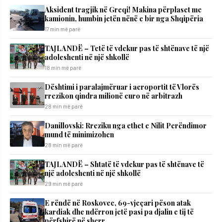
Aksident tragjik në Greqi! Makina përplaset me
kamionin, humbin jetën nënë e bir nga Shqipëria
17 min më parë
TAJLANDË – Tetë të vdekur pas të shtënave të një
adoleshenti në një shkollë
18 min më parë
Dështimi i paralajmëruar i aeroportit të Vlorës
rrezikon qindra milionë euro në arbitrazh
28 min më parë
Danillovski: Rreziku nga ethet e Nilit Perëndimor
mund të minimizohen
28 min më parë
TAJLANDË – Shtatë të vdekur pas të shtënave të
një adoleshenti në një shkollë
29 min më parë
E rëndë në Roskovec, 69-vjeçari pëson atak
kardiak dhe ndërron jetë pasi pa djalin e tij të
përfshirë në sherr