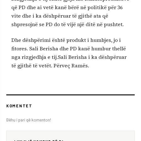
që PD dhe ai vetë kanë bërë në politikë për 36
vite dhe i ka dëshpëruar të gjithë ata që
shpresojnë se PD do të vijë një ditë në pushtet.
Dhe dëshpërimi është produkt i humbjes, jo i
fitores. Sali Berisha dhe PD kanë humbur thellë
nga rizgjedhja e tij.Sali Berisha i ka dëshpëruar
të gjithë të vetët. Përveç Ramës.
KOMENTET
Bëhu i pari që komenton!