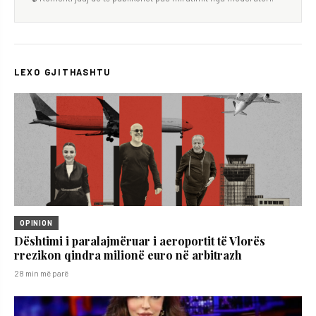
LEXO GJITHASHTU
OPINION
Dështimi i paralajmëruar i aeroportit të Vlorës
rrezikon qindra milionë euro në arbitrazh
28 min më parë