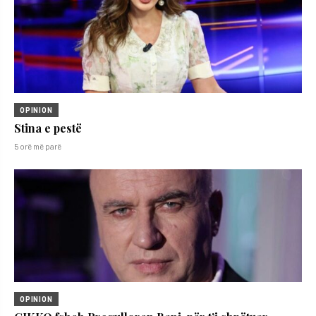
OPINION
Stina e pestë
5 orë më parë
OPINION