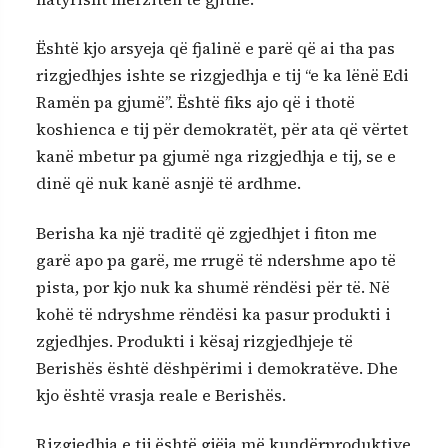
Është kjo arsyeja që fjalinë e parë që ai tha pas
rizgjedhjes ishte se rizgjedhja e tij “e ka lënë Edi
Ramën pa gjumë”. Është fiks ajo që i thotë
koshienca e tij për demokratët, për ata që vërtet
kanë mbetur pa gjumë nga rizgjedhja e tij, se e
dinë që nuk kanë asnjë të ardhme.
Berisha ka një traditë që zgjedhjet i fiton me
garë apo pa garë, me rrugë të ndershme apo të
pista, por kjo nuk ka shumë rëndësi për të. Në
kohë të ndryshme rëndësi ka pasur produkti i
zgjedhjes. Produkti i kësaj rizgjedhjeje të
Berishës është dëshpërimi i demokratëve. Dhe
kjo është vrasja reale e Berishës.
Rizgjedhja e tij është gjëja më kundërproduktive