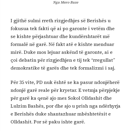
Nga
Mero Baze
I gjithë sulmi rreth rizgjedhjes së Berishës u
fokusua tek fakti që ai po garonte i vetëm dhe
se kishte përjashtuar dhe kundërshtarët më
formalë në garë. Në fakt atë e kishte menduar
mirë. Duke mos lejuar askënd të garonte, ai e
çoi debatin për rizgjedhjen e tij tek “rregullat”
demokratike të garës dhe tek formalizmi i saj.
Për 35 vite, PD nuk është se ka pasur ndonjëherë
ndonjë garë reale për kryetar. E vetmja përpjekje
për garë ka qenë ajo mes Sokol Olldashit dhe
Lulzim Bashës, por dhe ajo u prish nga ndërhyrja
e Berishës duke shantazhuar mbështetësit e
Olldashit. Por së paku ishte garë.