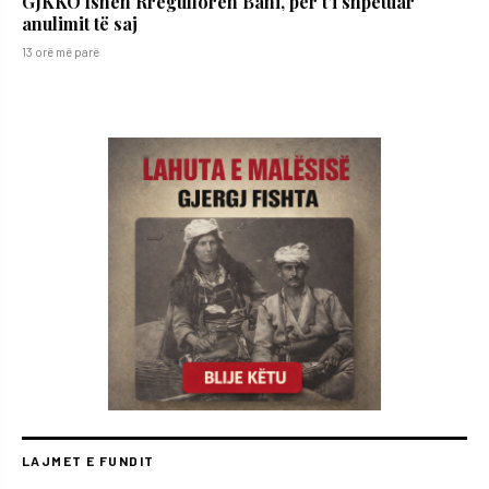
GJKKO fsheh Rregulloren Bani, për t’i shpëtuar
anulimit të saj
13 orë më parë
LAJMET E FUNDIT