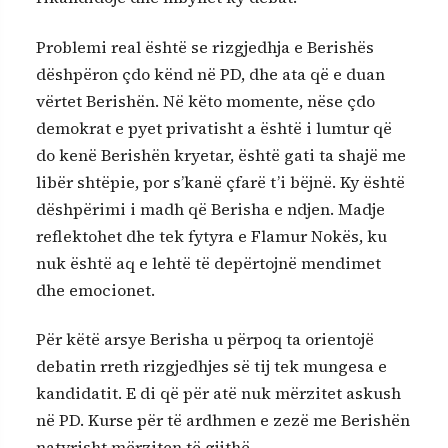
Problemi real është se rizgjedhja e Berishës
dëshpëron çdo kënd në PD, dhe ata që e duan
vërtet Berishën. Në këto momente, nëse çdo
demokrat e pyet privatisht a është i lumtur që
do kenë Berishën kryetar, është gati ta shajë me
libër shtëpie, por s’kanë çfarë t’i bëjnë. Ky është
dëshpërimi i madh që Berisha e ndjen. Madje
reflektohet dhe tek fytyra e Flamur Nokës, ku
nuk është aq e lehtë të depërtojnë mendimet
dhe emocionet.
Për këtë arsye Berisha u përpoq ta orientojë
debatin rreth rizgjedhjes së tij tek mungesa e
kandidatit. E di që për atë nuk mërzitet askush
në PD. Kurse për të ardhmen e zezë me Berishën
natyrisht mërziten të gjithë.