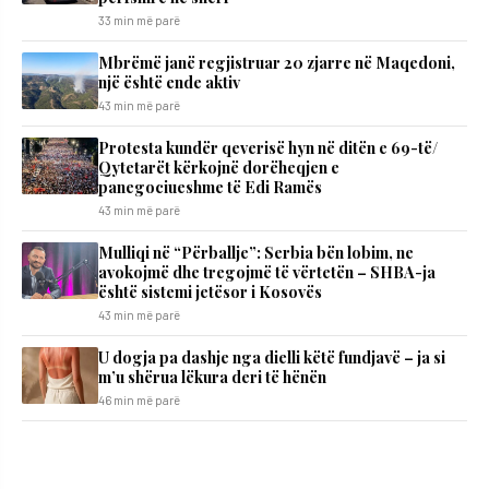
33 min më parë
Mbrëmë janë regjistruar 20 zjarre në Maqedoni,
një është ende aktiv
43 min më parë
Protesta kundër qeverisë hyn në ditën e 69-të/
Qytetarët kërkojnë dorëheqjen e
panegociueshme të Edi Ramës
43 min më parë
Mulliqi në “Përballje”: Serbia bën lobim, ne
avokojmë dhe tregojmë të vërtetën – SHBA-ja
është sistemi jetësor i Kosovës
43 min më parë
U dogja pa dashje nga dielli këtë fundjavë – ja si
m’u shërua lëkura deri të hënën
46 min më parë