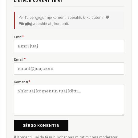
LINI NJË KOMENT TË RI
Për t'u përgjigjur një komenti specifik, kliko butonin
💬
Përgjigju
poshtë atij komenti.
Emri
*
Email
*
Komenti
*
DËRGO KOMENTIN
🔒 Komenti juaj do të publikohet pas miratimit nga moderatori.