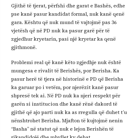
Gjithë të tjerat, përfshi dhe garat e Bashës, edhe
pse kanë pasur kandidat formal, nuk kanë qenë
gara. Kështu që nuk mund të vajtojmë pas 36
vjetësh që në PD nuk ka pasur garë për të
zgjedhur kryetarin, pasi një kryetar ka qenë
gjithmonë.
Problemi real që kanë këto zgjedhje nuk është
mungesa e rivalit të Berishës, por Berisha. Ka
pasur herë të tjera në historinë e PD që Berisha
ka garuar po i vetëm, por njerëzit kanë pasur
shpresë tek ai. Në PD nuk ka njeri respekt për
garën si institucion dhe kanë rënë dakord të
gjithë që ajo parti nuk ka as rregulla që duhet t’u
nënshtrohet Berisha. Mjafton të kujtojmë nenin
“Basha” në statut që nuk e lejon Berishën të
rikandidojë dhe mbyllet ky debat.