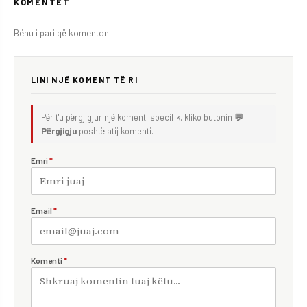
KOMENTET
Bëhu i pari që komenton!
LINI NJË KOMENT TË RI
Për t'u përgjigjur një komenti specifik, kliko butonin
💬
Përgjigju
poshtë atij komenti.
Emri
*
Email
*
Komenti
*