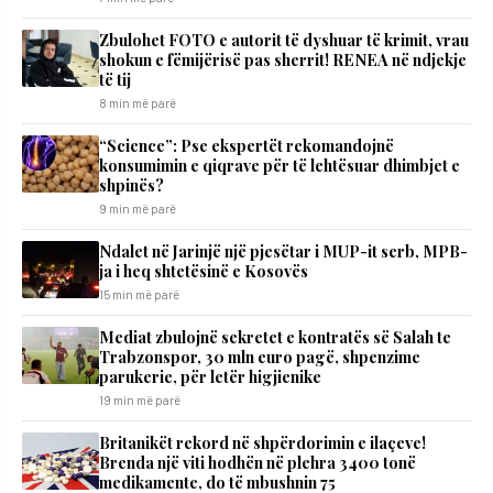
Zbulohet FOTO e autorit të dyshuar të krimit, vrau
shokun e fëmijërisë pas sherrit! RENEA në ndjekje
të tij
8 min më parë
“Science”: Pse ekspertët rekomandojnë
konsumimin e qiqrave për të lehtësuar dhimbjet e
shpinës?
9 min më parë
Ndalet në Jarinjë një pjesëtar i MUP-it serb, MPB-
ja i heq shtetësinë e Kosovës
15 min më parë
Mediat zbulojnë sekretet e kontratës së Salah te
Trabzonspor, 30 mln euro pagë, shpenzime
parukerie, për letër higjienike
19 min më parë
Britanikët rekord në shpërdorimin e ilaçeve!
Brenda një viti hodhën në plehra 3400 tonë
medikamente, do të mbushnin 75