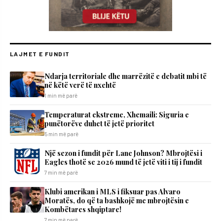
LAJMET E FUNDIT
Ndarja territoriale dhe marrëzitë e debatit mbi të
në këtë verë të nxehtë
1 min më parë
Temperaturat ekstreme, Xhemaili: Siguria e
punëtorëve duhet të jetë prioritet
5 min më parë
Një sezon i fundit për Lane Johnson? Mbrojtësi i
Eagles thotë se 2026 mund të jetë viti i tij i fundit
7 min më parë
Klubi amerikan i MLS i fiksuar pas Alvaro
Moratës, do që ta bashkojë me mbrojtësin e
Kombëtares shqiptare!
7 min më parë