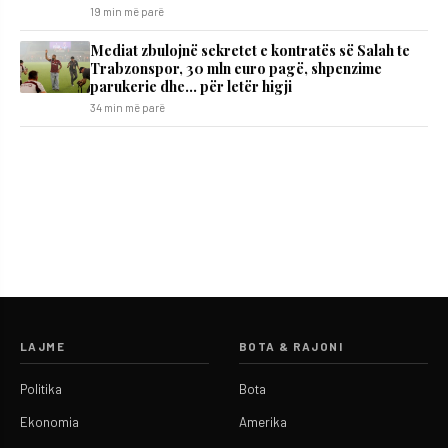
19 min më parë
Mediat zbulojnë sekretet e kontratës së Salah te
Trabzonspor, 30 mln euro pagë, shpenzime
parukerie dhe… për letër higji
34 min më parë
LAJME
BOTA & RAJONI
Politika
Bota
Ekonomia
Amerika