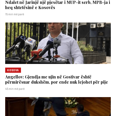
Ndalet në Jarinjë një pjesëtar i MUP-it serb, MPB-ja i
heq shtetësinë e Kosovës
15 min më parë
KOSOVA
Angellov: Gjendja me ujin në Gostivar është
përmirësuar dukshëm, por ende nuk lejohet për pije
45 min më parë