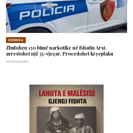
KRONIKA
Zbulohen 130 bimë narkotike në fshatin Arst,
arrestohet një 55-vjeçar. Procedohet kryeplaku
43 min më parë