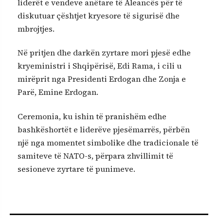
liderët e vendeve anëtare të Aleancës për të
diskutuar çështjet kryesore të sigurisë dhe
mbrojtjes.
Në pritjen dhe darkën zyrtare mori pjesë edhe
kryeministri i Shqipërisë, Edi Rama, i cili u
mirëprit nga Presidenti Erdogan dhe Zonja e
Parë, Emine Erdogan.
Ceremonia, ku ishin të pranishëm edhe
bashkëshortët e liderëve pjesëmarrës, përbën
një nga momentet simbolike dhe tradicionale të
samiteve të NATO-s, përpara zhvillimit të
sesioneve zyrtare të punimeve.