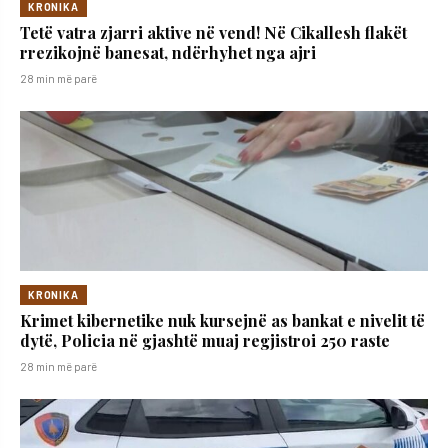
KRONIKA
Tetë vatra zjarri aktive në vend! Në Cikallesh flakët
rrezikojnë banesat, ndërhyhet nga ajri
28 min më parë
KRONIKA
Krimet kibernetike nuk kursejnë as bankat e nivelit të
dytë, Policia në gjashtë muaj regjistroi 250 raste
28 min më parë