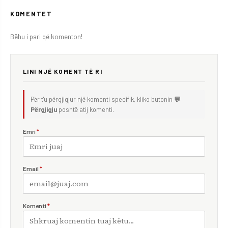
KOMENTET
Bëhu i pari që komenton!
LINI NJË KOMENT TË RI
Për t'u përgjigjur një komenti specifik, kliko butonin
💬
Përgjigju
poshtë atij komenti.
Emri
*
Email
*
Komenti
*