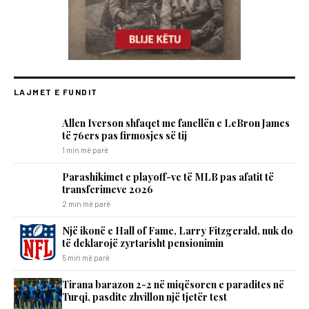
LAJMET E FUNDIT
Allen Iverson shfaqet me fanellën e LeBron James
të 76ers pas firmosjes së tij
1 min më parë
Parashikimet e playoff-ve të MLB pas afatit të
transferimeve 2026
2 min më parë
Një ikonë e Hall of Fame, Larry Fitzgerald, nuk do
të deklarojë zyrtarisht pensionimin
5 min më parë
Tirana barazon 2-2 në miqësoren e paradites në
Turqi, pasdite zhvillon një tjetër test