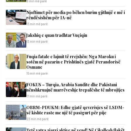
9 min më parë
Njoftimet për media po bëhen burim gjithnjë e më i
rëndësishëm për IA-në
13 min më parë
Jakshiq e quan tradhtar Vuçiqin
13 min më parë
Fuqia fatale e lajmit të rrejshën: Nga Maroku i
sotëm në pazarin e Prishtinës gjatë Perandorisë
Osmane
15 min më parë
FOKUS – Turqia, Arabia Saudite dhe Pakistani
nënshkruajnë marrëveshje trepalëshe të mbrojtjes
17 min më parë
OBRM-PDUKM: Edhe gjatë qeverisjes së LSDM-
së kishte raste me ujë të pasigurt për pije
23 min më parë
Tetë vatra zjarri aktive në vend! Në Cikallesh flakët