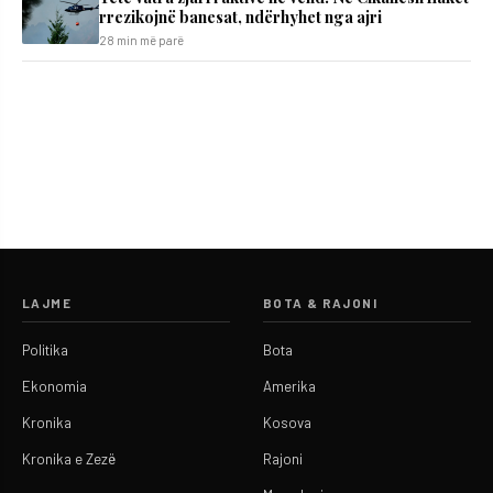
rrezikojnë banesat, ndërhyhet nga ajri
28 min më parë
LAJME
BOTA & RAJONI
Politika
Bota
Ekonomia
Amerika
Kronika
Kosova
Kronika e Zezë
Rajoni