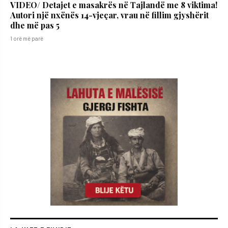
VIDEO/ Detajet e masakrës në Tajlandë me 8 viktima!
Autori një nxënës 14-vjeçar, vrau në fillim gjyshërit
dhe më pas 5
1 orë më parë