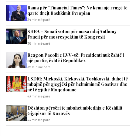
Rama për “Financial Times”: Ne kemi një rrugë të
qartë drejt Bashkimit Evropian
34 min më parë
SHBA – Senati voton për masa ndaj Anthony
Faucit për mosrespektim të Kongresit
36 min më parë
Reagon Pacolli e LVV-së: Presidenti nuk është i
një partie, është i Republikës
39 min më parë
LSDM: Mickoski, Klekovski, Toshkovski, duhet të
mbajnë përgjegjësi për helmimin në Gostivar dhe
në të gjithë Maqedoninë
43 min më parë
​Dështon përsëri të mbahet mbledhja e Këshillit
Gjyqësor të Kosovës
43 min më parë