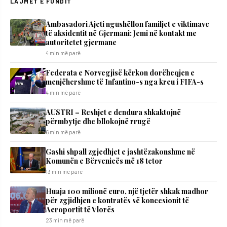
LAJMET E FUNDIT
Ambasadori Ajeti ngushëllon familjet e viktimave
të aksidentit në Gjermani: Jemi në kontakt me
autoritetet gjermane
4 min më parë
Federata e Norvegjisë kërkon dorëheqjen e
menjëhershme të Infantino-s nga kreu i FIFA-s
4 min më parë
AUSTRI – Reshjet e dendura shkaktojnë
përmbytje dhe bllokojnë rrugë
6 min më parë
Gashi shpall zgjedhjet e jashtëzakonshme në
Komunën e Bërvenicës më 18 tetor
13 min më parë
Huaja 100 milionë euro, një tjetër shkak madhor
për zgjidhjen e kontratës së koncesionit të
Aeroportit të Vlorës
23 min më parë