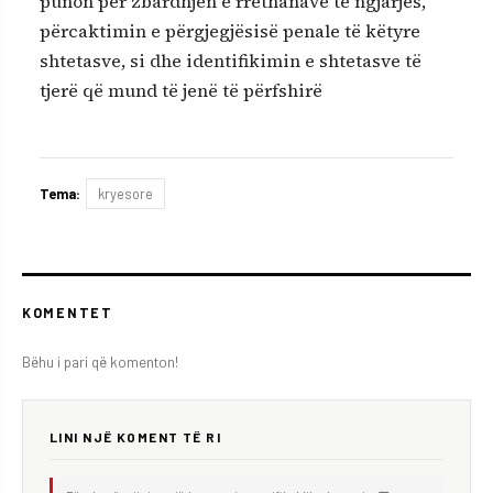
punon për zbardhjen e rrethanave të ngjarjes,
përcaktimin e përgjegjësisë penale të këtyre
shtetasve, si dhe identifikimin e shtetasve të
tjerë që mund të jenë të përfshirë
Tema:
kryesore
KOMENTET
Bëhu i pari që komenton!
LINI NJË KOMENT TË RI