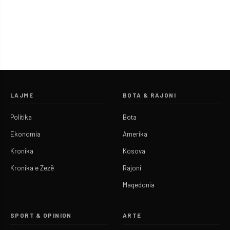
LAJME
BOTA & RAJONI
Politika
Bota
Ekonomia
Amerika
Kronika
Kosova
Kronika e Zezë
Rajoni
Maqedonia
SPORT & OPINION
ARTE