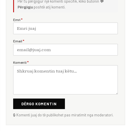
Për t'u përgjigjur një komenti specifik, kliko butonin
💬
Përgjigju
poshtë atij komenti.
Emri
*
Email
*
Komenti
*
DËRGO KOMENTIN
🔒 Komenti juaj do të publikohet pas miratimit nga moderatori.