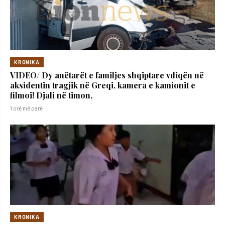
KRONIKA
VIDEO/ Dy anëtarët e familjes shqiptare vdiqën në
aksidentin tragjik në Greqi, kamera e kamionit e
filmoi! Djali në timon,
1 orë më parë
KRONIKA