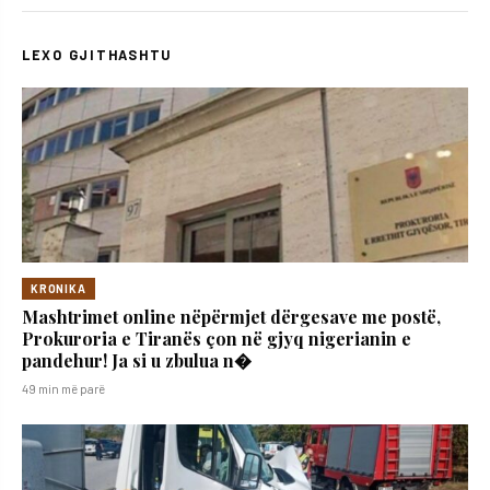
LEXO GJITHASHTU
KRONIKA
Mashtrimet online nëpërmjet dërgesave me postë,
Prokuroria e Tiranës çon në gjyq nigerianin e
pandehur! Ja si u zbulua n�
49 min më parë