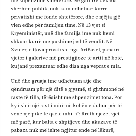
me shpenzime shtetërore. Në gati tre dekada
shërbim publik, nuk kam udhëtuar kurrë
privatisht me fonde shtetërore, dhe e njëjta gjë
vlen edhe për familjen time. Në 13 vjet si
Kryeministër, unë dhe familja ime nuk kemi
shkuar kurrë me pushime jashtë vendit. Në
Zvicër, u ftova privatisht nga ArtBasel, panairi
vjetor i galerive më prestigjioze të artit në botë,
ku janë prezantuar edhe disa nga veprat e mia.
Unë dhe gruaja ime udhëtuam atje dhe
qëndruam për një ditë e gjysmë, si gjithmonë në
raste të tilla, tërësisht me shpenzimet tona. Por
ky është një rast i mirë në kohën e duhur për të
vënë një pikë të qartë mbi “i”: Rreth njëzet vjet
më parë, kur balta e shpifjeve dhe akuzave të
pabaza nuk më ishte ngjitur ende në lëkurë,