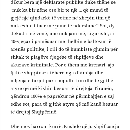
dikur bëra një deklaratë publike duke thënë se
“nuk ka bir nëne ose bir të një…, që mund të
gjejë një qindarkë të vetme në xhepin tim që
nuk është fituar me punë të ndershme”! Sot, dy
dekada më vonë, unë nuk jam më, sigurisht, ai
40-vjeçar i pamësuar me thelbin e baltosur të
arenës politike, i cili do të humbiste gjumin për
shkak të plagëve djegëse të shpifjeve dhe
akuzave kriminale. Por e them me krenari, ajo
fjali e shqiptuar atëherë nga dhimbja dhe
ndjenja e turpit para popullit tim dhe të gjithë
atyre që më kishin besuar të drejtoja Tiranën,
qëndron 100% e paprekur në përmbajtjen e saj
edhe sot, para të gjithë atyre që më kanë besuar
të drejtoj Shqipërinë.
Dhe mos harroni kurrë: Kushdo që ju shpif ose ju