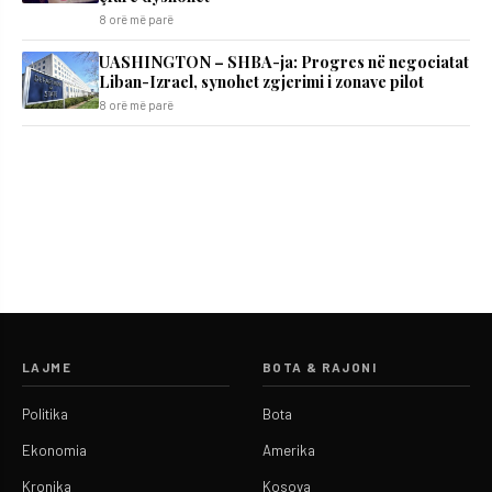
8 orë më parë
UASHINGTON – SHBA-ja: Progres në negociatat
Liban-Izrael, synohet zgjerimi i zonave pilot
8 orë më parë
LAJME
BOTA & RAJONI
Politika
Bota
Ekonomia
Amerika
Kronika
Kosova