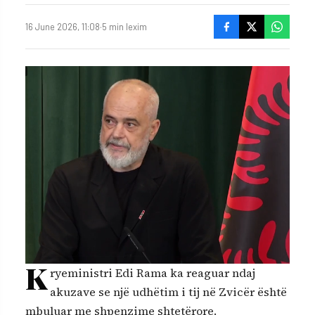
16 June 2026, 11:08
·
5 min lexim
K
ryeministri Edi Rama ka reaguar ndaj
akuzave se një udhëtim i tij në Zvicër është
mbuluar me shpenzime shtetërore.