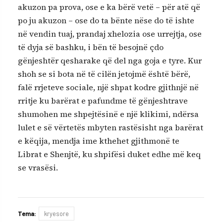
akuzon pa prova, ose e ka bërë vetë – për atë që
po ju akuzon – ose do ta bënte nëse do të ishte
në vendin tuaj, prandaj xhelozia ose urrejtja, ose
të dyja së bashku, i bën të besojnë çdo
gënjeshtër qesharake që del nga goja e tyre. Kur
shoh se si bota në të cilën jetojmë është bërë,
falë rrjeteve sociale, një shpat kodre gjithnjë në
rritje ku barërat e pafundme të gënjeshtrave
shumohen me shpejtësinë e një klikimi, ndërsa
lulet e së vërtetës mbyten rastësisht nga barërat
e këqija, mendja ime kthehet gjithmonë te
Librat e Shenjtë, ku shpifësi duket edhe më keq
se vrasësi.
Tema:
kryesore