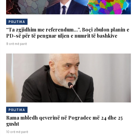
POLITIKA
“Ta zgjidhim me referendum…”, Boçi zbulon planin e
PD-së për të penguar uljen e numrit të bashkive
9 orë më parë
POLITIKA
Rama mbledh qeverinë në Pogradec më 24 dhe 25
gusht
10 orë më parë