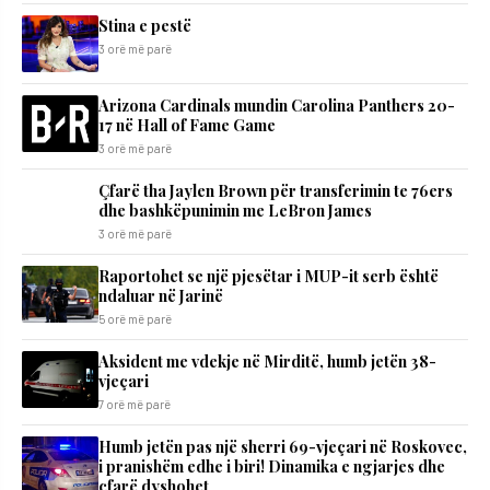
Stina e pestë
3 orë më parë
Arizona Cardinals mundin Carolina Panthers 20-
17 në Hall of Fame Game
3 orë më parë
Çfarë tha Jaylen Brown për transferimin te 76ers
dhe bashkëpunimin me LeBron James
3 orë më parë
Raportohet se një pjesëtar i MUP-it serb është
ndaluar në Jarinë
5 orë më parë
Aksident me vdekje në Mirditë, humb jetën 38-
vjeçari
7 orë më parë
Humb jetën pas një sherri 69-vjeçari në Roskovec,
i pranishëm edhe i biri! Dinamika e ngjarjes dhe
çfarë dyshohet