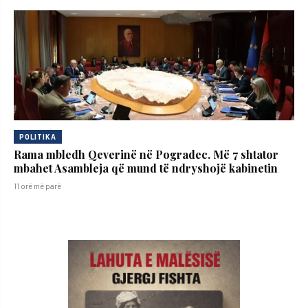
POLITIKA
Rama mbledh Qeverinë në Pogradec. Më 7 shtator
mbahet Asambleja që mund të ndryshojë kabinetin
11 orë më parë