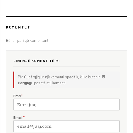
KOMENTET
Bëhu i pari që komenton!
LINI NJË KOMENT TË RI
Për t'u përgjigjur një komenti specifik, kliko butonin
💬
Përgjigju
poshtë atij komenti.
Emri
*
Email
*