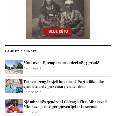
LAJMET E FUNDIT
Mot i nxehtë, temperaturat deri në 37 gradë
5 min më parë
Turneu i rrugës sjell hokejin në Porto Riko dhe
synon të rritë pjesëmarrjen në ishull
2 orë më parë
Një mbrojtës qendror i Chicago Fire, Mbekezeli
Mbokazi, jashtë për pjesën tjetër të sezonit
2 orë më parë