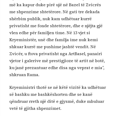
më ka kapur duke pirë ujë në Bazel të Zvicrës
me shpenzime shtetërore. Në gati tre dekada
shërbim publik, nuk kam udhëtuar kurrë
privatisht me fonde shtetërore, dhe e njëjta gjë
vlen edhe për familjen time. Në 13 vjet si
Kryeministër, unë dhe familja ime nuk kemi
shkuar kurrë me pushime jashtë vendit. Në
Zvicër, u ftova privatisht nga ArtBasel, panairi
vjetor i galerive më prestigjioze të artit në botë,
ku janë prezantuar edhe disa nga veprat e mia”,
shkruan Rama.
Kryeministri thotë se në këtë vizitë ka udhëtuar
së bashku me bashkëshorten dhe se kanë
qëndruar rreth një ditë e gjysmë, duke mbuluar
vetë të gjitha shpenzimet.