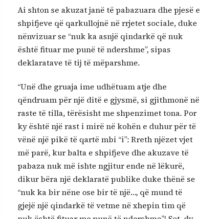
Ai shton se akuzat janë të pabazuara dhe pjesë e
shpifjeve që qarkullojnë në rrjetet sociale, duke
nënvizuar se “nuk ka asnjë qindarkë që nuk
është fituar me punë të ndershme”, sipas
deklaratave të tij të mëparshme.
“Unë dhe gruaja ime udhëtuam atje dhe
qëndruam për një ditë e gjysmë, si gjithmonë në
raste të tilla, tërësisht me shpenzimet tona. Por
ky është një rast i mirë në kohën e duhur për të
vënë një pikë të qartë mbi “i”: Rreth njëzet vjet
më parë, kur balta e shpifjeve dhe akuzave të
pabaza nuk më ishte ngjitur ende në lëkurë,
dikur bëra një deklaratë publike duke thënë se
“nuk ka bir nëne ose bir të një…, që mund të
gjejë një qindarkë të vetme në xhepin tim që
nuk është fituar me punë të ndershme”! Sot, dy