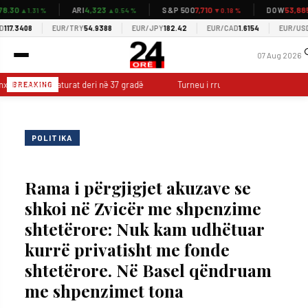
30
4,323
7,710
53,885
ARI
S&P 500
DOW
▲1.31 %
▲0.54 %
▼0.18 %
▼0
7.3408
EUR/TRY
54.9388
EUR/JPY
182.42
EUR/CAD
1.6154
EUR/USD
1.1
07 Aug 2026
nxehtë, temperaturat deri në 37 gradë
Turneu i rrugës sjell hokejin në Por
BREAKING
POLITIKA
Rama i përgjigjet akuzave se
shkoi në Zvicër me shpenzime
shtetërore: Nuk kam udhëtuar
kurrë privatisht me fonde
shtetërore. Në Basel qëndruam
me shpenzimet tona