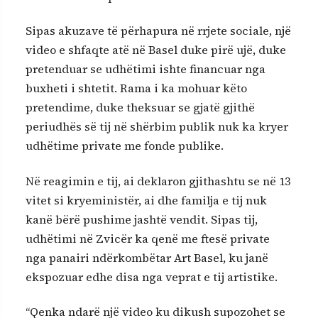
Sipas akuzave të përhapura në rrjete sociale, një
video e shfaqte atë në Basel duke pirë ujë, duke
pretenduar se udhëtimi ishte financuar nga
buxheti i shtetit. Rama i ka mohuar këto
pretendime, duke theksuar se gjatë gjithë
periudhës së tij në shërbim publik nuk ka kryer
udhëtime private me fonde publike.
Në reagimin e tij, ai deklaron gjithashtu se në 13
vitet si kryeministër, ai dhe familja e tij nuk
kanë bërë pushime jashtë vendit. Sipas tij,
udhëtimi në Zvicër ka qenë me ftesë private
nga panairi ndërkombëtar Art Basel, ku janë
ekspozuar edhe disa nga veprat e tij artistike.
“Qenka ndarë një video ku dikush supozohet se