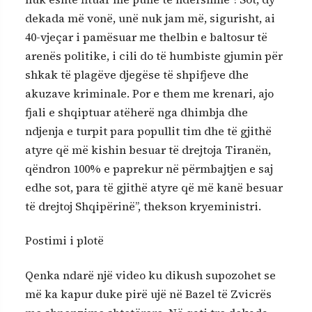
dekada më vonë, unë nuk jam më, sigurisht, ai
40-vjeçar i pamësuar me thelbin e baltosur të
arenës politike, i cili do të humbiste gjumin për
shkak të plagëve djegëse të shpifjeve dhe
akuzave kriminale. Por e them me krenari, ajo
fjali e shqiptuar atëherë nga dhimbja dhe
ndjenja e turpit para popullit tim dhe të gjithë
atyre që më kishin besuar të drejtoja Tiranën,
qëndron 100% e paprekur në përmbajtjen e saj
edhe sot, para të gjithë atyre që më kanë besuar
të drejtoj Shqipërinë”, thekson kryeministri.
Postimi i plotë
Qenka ndarë një video ku dikush supozohet se
më ka kapur duke pirë ujë në Bazel të Zvicrës