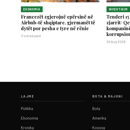
EKONOMIA
INVESTIGIM
Francezët zgjerojnë epërsinë në
Tenderi 15
Airbnb-të shqiptare, gjermanët të
zjarrit/ Qe
dytët por pesha e tyre në rënie
kompaninë
korrupsio
11 orë më parë
04 Aug 2026
LAJME
BOTA & RAJONI
Politika
Bota
Ekonomia
Amerika
Kronika
Kosova