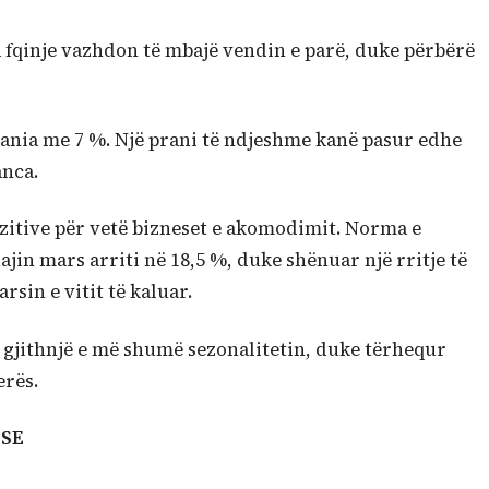
ia fqinje vazhdon të mbajë vendin e parë, duke përbërë
nia me 7 %. Një prani të ndjeshme kanë pasur edhe
anca.
pozitive për vetë bizneset e akomodimit. Norma e
in mars arriti në 18,5 %, duke shënuar një rritje të
sin e vitit të kaluar.
n gjithnjë e më shumë sezonalitetin, duke tërhequr
erës.
SE