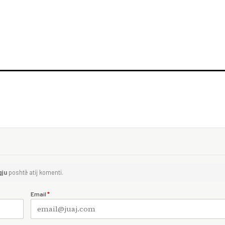
gju
poshtë atij komenti.
Email
*