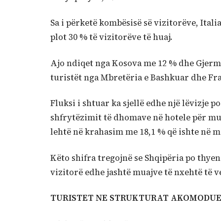
Sa i përketë kombësisë së vizitorëve, Ital
plot 30 % të vizitorëve të huaj.
Ajo ndiqet nga Kosova me 12 % dhe Gjerma
turistët nga Mbretëria e Bashkuar dhe Fr
Fluksi i shtuar ka sjellë edhe një lëvizje 
shfrytëzimit të dhomave në hotele për muaj
lehtë në krahasim me 18,1 % që ishte në mar
Këto shifra tregojnë se Shqipëria po thye
vizitorë edhe jashtë muajve të nxehtë të v
TURISTET NE STRUKTURAT AKOMODUE