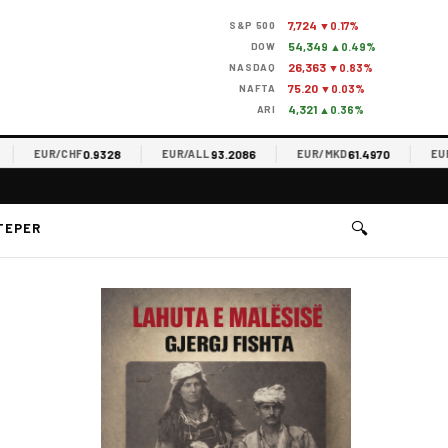
7,724
S&P 500
▼0.17%
54,349
DOW
▲0.49%
26,363
NASDAQ
▼0.83%
75.20
NAFTA
▼0.03%
4,321
ARI
▲0.36%
0.9328
93.2086
61.4970
EUR/CHF
EUR/ALL
EUR/MKD
EUR/RS
🔍
TEPER