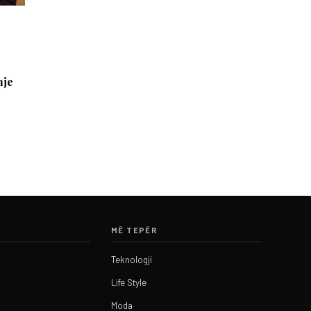
hje
MË TEPËR
Teknologji
Life Style
Moda