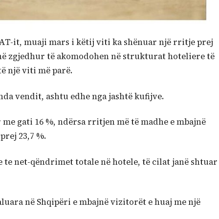
T-it, muaji mars i këtij viti ka shënuar një rritje prej
anë zgjedhur të akomodohen në strukturat hoteliere të
ë një viti më parë.
enda vendit, ashtu edhe nga jashtë kufijve.
r me gati 16 %, ndërsa rritjen më të madhe e mbajnë
 prej 23,7 %.
e te net-qëndrimet totale në hotele, të cilat janë shtuar
luara në Shqipëri e mbajnë vizitorët e huaj me një