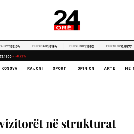
182.04
1.6194
1.1552
0.8577
Y
EUR/CAD
EUR/USD
EUR/GBP
73.1800
▼ -0.72%
KOSOVA
RAJONI
SPORTI
OPINION
ARTE
ME 
izitorët në strukturat