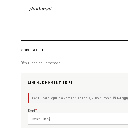
/tvklan.al
KOMENTET
Bëhu i pari që komenton!
LINI NJË KOMENT TË RI
Për t'u përgjigjur një komenti specifik, kliko butonin
💬 Përgji
Emri
*