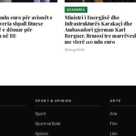
EKONOMIA
 mln euro për avionët e
Ministri i Energjisë dhe
veria shpall fituese
Infrastrukturës Karakaçi dhe
 e dënuar për
Ambasadori gjerman Karl
n në BE
Bergner, firmosi tre marrëves
me vlerë 110 mln euro
03 Aug 2026
SPORT & OPINION
ARTE
Sporti
Arte
Sporti në Botë
Film
Opinion
Libri