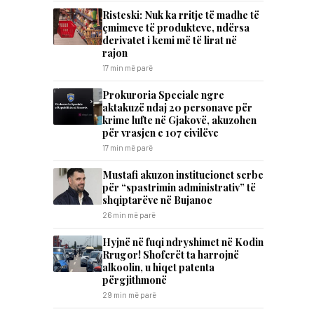
Risteski: Nuk ka rritje të madhe të
çmimeve të produkteve, ndërsa
derivatet i kemi më të lirat në
rajon
17 min më parë
Prokuroria Speciale ngre
aktakuzë ndaj 20 personave për
krime lufte në Gjakovë, akuzohen
për vrasjen e 107 civilëve
17 min më parë
Mustafi akuzon institucionet serbe
për “spastrimin administrativ” të
shqiptarëve në Bujanoc
26 min më parë
Hyjnë në fuqi ndryshimet në Kodin
Rrugor! Shoferët ta harrojnë
alkoolin, u hiqet patenta
përgjithmonë
29 min më parë