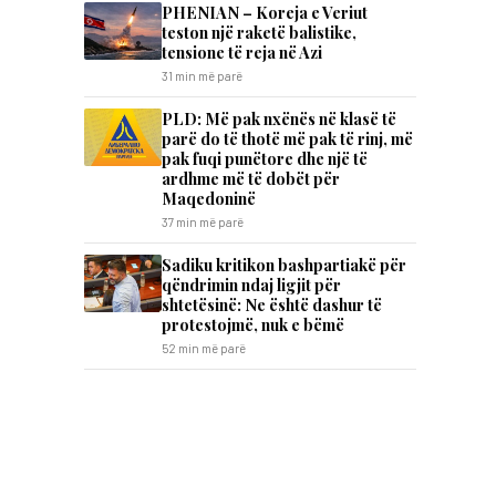
PHENIAN – Koreja e Veriut
teston një raketë balistike,
tensione të reja në Azi
31 min më parë
PLD: Më pak nxënës në klasë të
parë do të thotë më pak të rinj, më
pak fuqi punëtore dhe një të
ardhme më të dobët për
Maqedoninë
37 min më parë
Sadiku kritikon bashpartiakë për
qëndrimin ndaj ligjit për
shtetësinë: Ne është dashur të
protestojmë, nuk e bëmë
52 min më parë