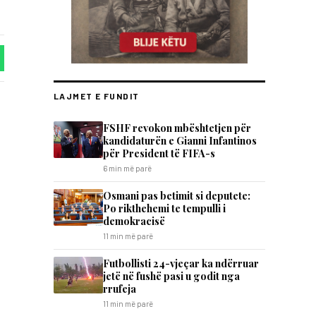
LAJMET E FUNDIT
FSHF revokon mbështetjen për
kandidaturën e Gianni Infantinos
për President të FIFA-s
6 min më parë
Osmani pas betimit si deputete:
Po rikthehemi te tempulli i
demokracisë
11 min më parë
Futbollisti 24-vjeçar ka ndërruar
jetë në fushë pasi u godit nga
rrufeja
11 min më parë