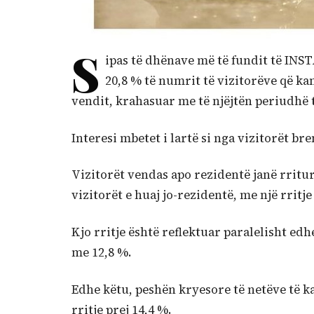
S
ipas të dhënave më të fundit të INSTA
20,8 % të numrit të vizitorëve që k
vendit, krahasuar me të njëjtën periudhë t
Interesi mbetet i lartë si nga vizitorët br
Vizitorët vendas apo rezidentë janë rritu
vizitorët e huaj jo-rezidentë, me një rritje
Kjo rritje është reflektuar paralelisht edh
me 12,8 %.
Edhe këtu, peshën kryesore të netëve të ka
rritje prej 14,4 %.