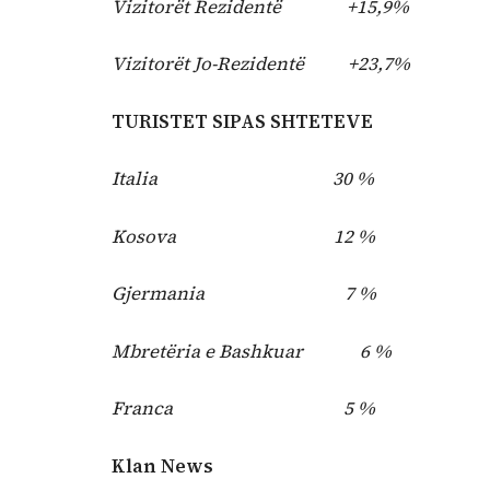
Vizitorët Rezidentë +15,9%
Vizitorët Jo-Rezidentë +23,7%
TURISTET SIPAS SHTETEVE
Italia 30 %
Kosova 12 %
Gjermania 7 %
Mbretëria e Bashkuar 6 %
Franca 5 %
Klan News