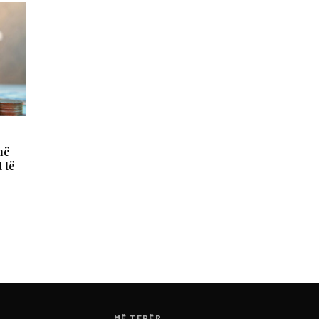
në
 të
MË TEPËR