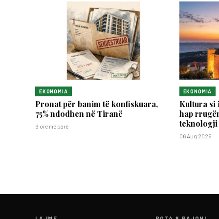
EKONOMIA
EKONOMIA
Pronat për banim të konfiskuara,
Kultura si 
75% ndodhen në Tiranë
hap rrugën
teknologji
9 orë më parë
06 Aug 2026
LAJME
BOTA & RAJONI