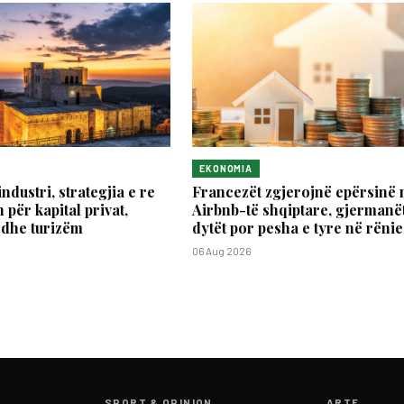
EKONOMIA
industri, strategjia e re
Francezët zgjerojnë epërsinë 
 për kapital privat,
Airbnb-të shqiptare, gjermanët
 dhe turizëm
dytët por pesha e tyre në rënie
06 Aug 2026
SPORT & OPINION
ARTE