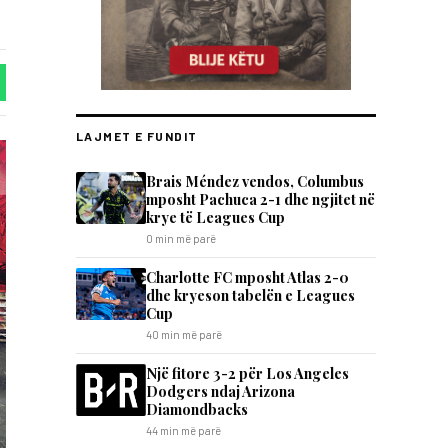
LAJMET E FUNDIT
Brais Méndez vendos, Columbus
mposht Pachuca 2-1 dhe ngjitet në
krye të Leagues Cup
0 min më parë
Charlotte FC mposht Atlas 2-0
dhe kryeson tabelën e Leagues
Cup
40 min më parë
Një fitore 3-2 për Los Angeles
Dodgers ndaj Arizona
Diamondbacks
44 min më parë