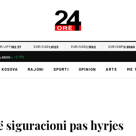
182.37
1.6123
1.1552
0.8569
JPY
EUR/CAD
EUR/USD
EUR/GBP
4.6600
▲ +2.77%
KOSOVA
RAJONI
SPORTI
OPINION
ARTE
ME 
 siguracioni pas hyrjes