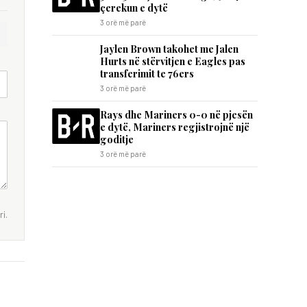
çerekun e dytë
3 orë më parë
Jaylen Brown takohet me Jalen
Hurts në stërvitjen e Eagles pas
transferimit te 76ers
3 orë më parë
Rays dhe Mariners 0-0 në pjesën
e dytë, Mariners regjistrojnë një
goditje
3 orë më parë
i.