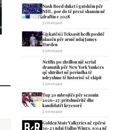
Nash Roed duket i gatshëm për
NHL, por do të presë shansin në
draftin e 2028
2 orë më parë
Gjykatësi i Teksasit hedh poshtë
akuzën për armë ndaj James
Harden
2 orë më parë
Netflix po zhvillon një serial
dramatik për New York Yankees
që shtrihet në periudha të
ndryshme të historisë së ekipit
2 orë më parë
Top 20 mbrojtës për sezonin
2026–27: pritshmëritë dhe
kandidatët kryesorë
2 orë më parë
Golden State Valkyries në epërsi
30-23 ndaj Dallas Wings, 9:04 në