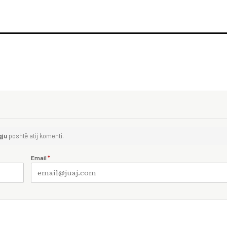
gju
poshtë atij komenti.
Email
*