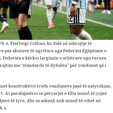
FA-s, Pierluigi Collina, ka dalë në mbrojtje të
eve pas akuzave të ngritura nga Federata Egjiptiane e
s. Federata e kërkoi largimin e arbitrave nga turneu
 trajtim me “standarde të dyfishta” për vendimet që i
timet konstruktive rreth vendimeve janë të natyrshme,
. Ai paralajmëroi se përçarjet e tilla mund të çojnë
ljeve të tyre, dhe se askush nuk mund të vihet në
A-s.