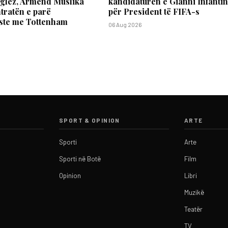
anglez, Armend Muslika
kandidaturën e Gianni Infanti
tratën e parë
për President të FIFA-s
iste me Tottenham
06 Aug 2026
SPORT & OPINION
ARTE
Sporti
Arte
Sporti në Botë
Film
Opinion
Libri
Muzikë
Teatër
TV