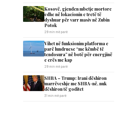
Kosovë, gjenden mbetje mortore
edhe në lokacionin e tretë të
dyshuar për varr masiv në Zubin
Potok
29 min më parë
Vihet në funksionim platforma e
parë lundruese “me këmbë të
tendosura” në botë për energjinë
e erës me kap
29 min më parë
SHBA – Trump: Irani dëshiron
marrëveshje me SHBA-në, nuk
dëshiron të goditet
31 min më parë