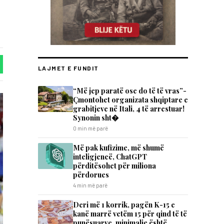
LAJMET E FUNDIT
“Më jep paratë ose do të të vras”-
Çmontohet organizata shqiptare e
grabitjeve në Itali, 4 të arrestuar!
Synonin sht�
0 min më parë
Më pak kufizime, më shumë
inteligjencë, ChatGPT
përditësohet për miliona
përdorues
4 min më parë
Deri më 1 korrik, pagën K-15 e
kanë marrë vetëm 15 për qind të të
punësuarve, minimalje është