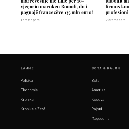
marrëveshje me Lille për 19-
futbollit 
vjeçarin maroken Bouadi, do i
firmos kon
paguajë francezëve 135 mln euro!
profesion
1 orë më parë
2 orë më parë
LAJME
BOTA & RAJONI
Politika
Bota
Ekonomia
Amerika
Kronika
Kosova
Kronika e Zezë
Rajoni
Maqedonia