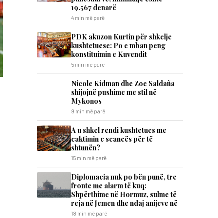
19.567 denarë
4 min më parë
PDK akuzon Kurtin për shkelje
kushtetuese: Po e mban peng
konstituimin e Kuvendit
5 min më parë
Nicole Kidman dhe Zoe Saldaña
shijojnë pushime me stil në
Mykonos
9 min më parë
A u shkel rendi kushtetues me
caktimin e seancës për të
shtunën?
15 min më parë
Diplomacia nuk po bën punë, tre
fronte me alarm të kuq:
Shpërthime në Hormuz, sulme të
reja në Jemen dhe ndaj anijeve në
18 min më parë