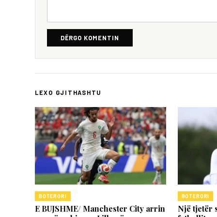
DËRGO KOMENTIN
LEXO GJITHASHTU
BOTERORI
BOTERORI
E BUJSHME/ Manchester City arrin
Një tjetër 