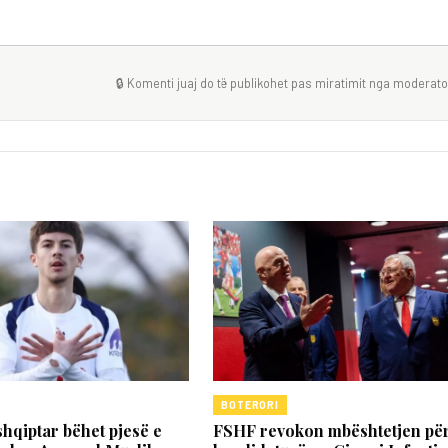
🔒 Komenti juaj do të publikohet pas miratimit nga moderator
BOTERORI
shqiptar bëhet pjesë e
FSHF revokon mbështetjen pë