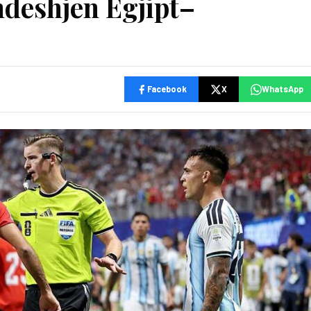
ndeshjen Egjipt–
Facebook
X
WhatsApp