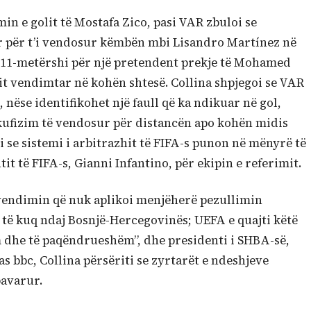
n e golit të Mostafa Zico, pasi VAR zbuloi se
 për t’i vendosur këmbën mbi Lisandro Martínez në
jë 11-metërshi për një pretendent prekje të Mohamed
it vendimtar në kohën shtesë. Collina shpjegoi se VAR
nëse identifikohet një faull që ka ndikuar në gol,
ufizim të vendosur për distancën apo kohën midis
i se sistemi i arbitrazhit të FIFA-s punon në mënyrë të
t të FIFA-s, Gianni Infantino, për ekipin e referimit.
vendimin që nuk aplikoi menjëherë pezullimin
 të kuq ndaj Bosnjë-Hercegovinës; UEFA e quajti këtë
 dhe të paqëndrueshëm”, dhe presidenti i SHBA-së,
as bbc, Collina përsëriti se zyrtarët e ndeshjeve
pavarur.