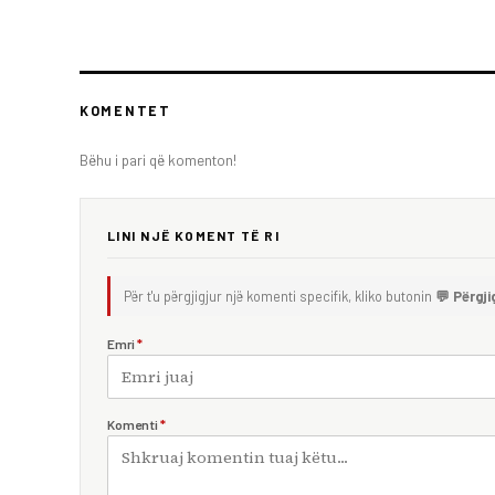
KOMENTET
Bëhu i pari që komenton!
LINI NJË KOMENT TË RI
Për t'u përgjigjur një komenti specifik, kliko butonin
💬 Përgji
Emri
*
Komenti
*