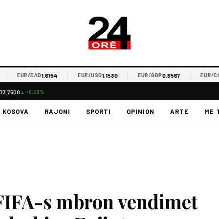
1.6154
1.1530
0.8567
0.
EUR/CAD
EUR/USD
EUR/GBP
EUR/CHF
73.7500
▲ +0.52%
KOSOVA
RAJONI
SPORTI
OPINION
ARTE
ME 
ë FIFA-s mbron vendimet