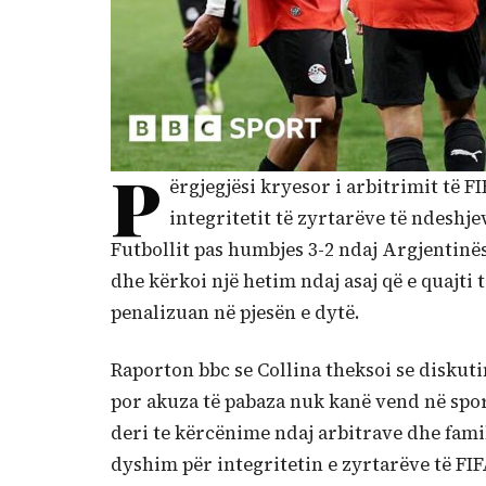
P
ërgjegjësi kryesor i arbitrimit të FI
integritetit të zyrtarëve të ndeshj
Futbollit pas humbjes 3-2 ndaj Argjentinë
dhe kërkoi një hetim ndaj asaj që e quajti
penalizuan në pjesën e dytë.
Raporton bbc se Collina theksoi se disku
por akuza të pabaza nuk kanë vend në sport
deri te kërcënime ndaj arbitrave dhe fami
dyshim për integritetin e zyrtarëve të FIF