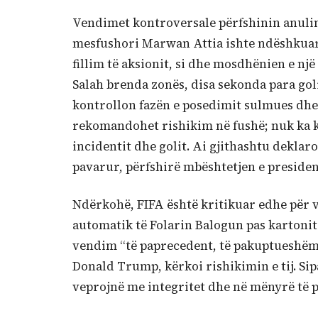
Vendimet kontroversale përfshinin anulimi
mesfushori Marwan Attia ishte ndëshkuar
fillim të aksionit, si dhe mosdhënien e n
Salah brenda zonës, disa sekonda para gol
kontrollon fazën e posedimit sulmues dhe, 
rekomandohet rishikim në fushë; nuk ka k
incidentit dhe golit. Ai gjithashtu deklaro
pavarur, përfshirë mbështetjen e presidenti
Ndërkohë, FIFA është kritikuar edhe për 
automatik të Folarin Balogun pas kartonit
vendim “të paprecedent, të pakuptueshëm
Donald Trump, kërkoi rishikimin e tij. Sip
veprojnë me integritet dhe në mënyrë të 