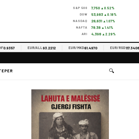
7,750
S&P 500
▲0.52%
53,983
DOW
▲0.18%
26,631
NASDAQ
▲1.07%
78.38
NAFTA
▲1.41%
4,398
ARI
▲2.29%
9357
93.2212
61.4970
117.3408
EUR/ALL
EUR/MKD
EUR/RSD
🔍
TEPER