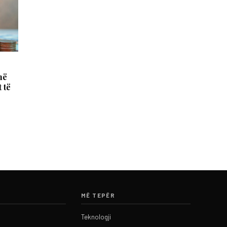
në
 të
MË TEPËR
Teknologji