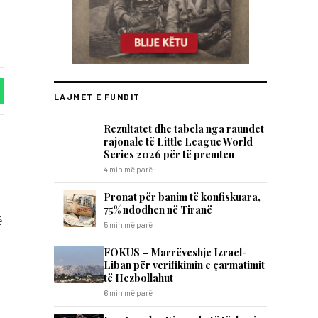
LAJMET E FUNDIT
Rezultatet dhe tabela nga raundet
rajonale të Little League World
Series 2026 për të premten
4 min më parë
Pronat për banim të konfiskuara,
75% ndodhen në Tiranë
ë
5 min më parë
FOKUS – Marrëveshje Izrael-
Liban për verifikimin e çarmatimit
të Hezbollahut
6 min më parë