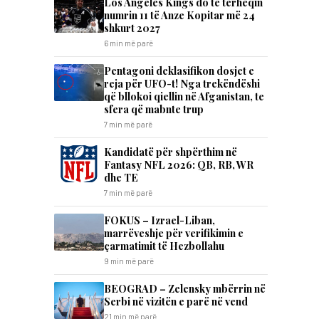
Los Angeles Kings do të tërheqin
numrin 11 të Anze Kopitar më 24
shkurt 2027
6 min më parë
Pentagoni deklasifikon dosjet e
reja për UFO-t! Nga trekëndëshi
që bllokoi qiellin në Afganistan, te
sfera që mabnte trup
7 min më parë
Kandidatë për shpërthim në
Fantasy NFL 2026: QB, RB, WR
dhe TE
7 min më parë
FOKUS – Izrael-Liban,
marrëveshje për verifikimin e
çarmatimit të Hezbollahu
9 min më parë
BEOGRAD – Zelensky mbërrin në
Serbi në vizitën e parë në vend
21 min më parë