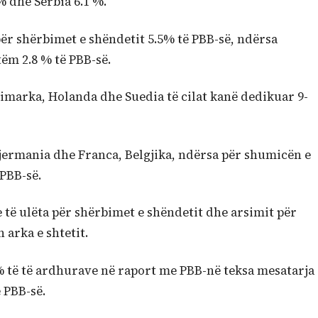
% dhe Serbia 6.1 %.
ër shërbimet e shëndetit 5.5% të PBB-së, ndërsa
tëm 2.8 % të PBB-së.
nimarka, Holanda dhe Suedia të cilat kanë dedikuar 9-
jermania dhe Franca, Belgjika, ndërsa për shumicën e
PBB-së.
 të ulëta për shërbimet e shëndetit dhe arsimit për
 arka e shtetit.
% të të ardhurave në raport me PBB-në teksa mesatarja
 PBB-së.