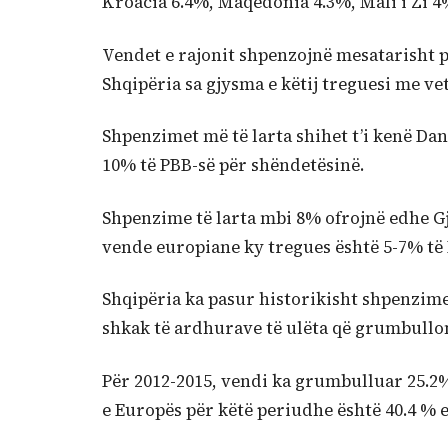
Kroacia 6.4%, Maqedonia 4.3%, Mali i Zi 4
Vendet e rajonit shpenzojnë mesatarisht p
Shqipëria sa gjysma e këtij treguesi me ve
Shpenzimet më të larta shihet t’i kenë Da
10% të PBB-së për shëndetësinë.
Shpenzime të larta mbi 8% ofrojnë edhe G
vende europiane ky tregues është 5-7% të 
Shqipëria ka pasur historikisht shpenzime
shkak të ardhurave të ulëta që grumbullon
Për 2012-2015, vendi ka grumbulluar 25.2
e Europës për këtë periudhe është 40.4 % e