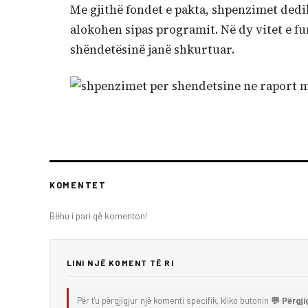
Me gjithë fondet e pakta, shpenzimet ded
alokohen sipas programit. Në dy vitet e fu
shëndetësinë janë shkurtuar.
KOMENTET
Bëhu i pari që komenton!
LINI NJË KOMENT TË RI
Për t'u përgjigjur një komenti specifik, kliko butonin
💬 Përgji