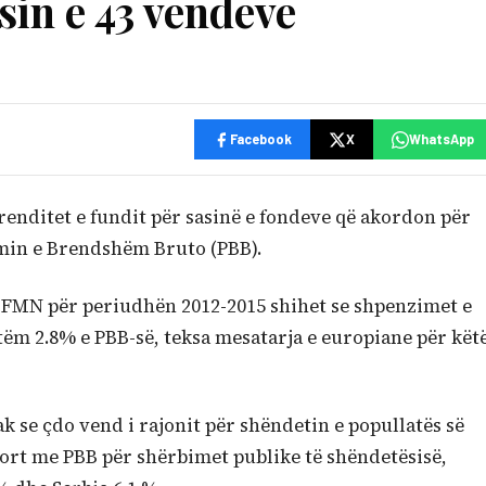
in e 43 vendeve
Facebook
X
WhatsApp
renditet e fundit për sasinë e fondeve që akordon për
min e Brendshëm Bruto (PBB).
a FMN për periudhën 2012-2015 shihet se shpenzimet e
tëm 2.8% e PBB-së, teksa mesatarja e europiane për kët
 se çdo vend i rajonit për shëndetin e popullatës së
port me PBB për shërbimet publike të shëndetësisë,