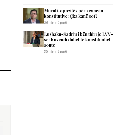
​Murati-opozitës për seancën
konstitutive: Çka kanë sot?
26 min më parë
Lushaku-Sadriu i bën thirrje LVV-
së: Kuvendi duhet të konstituohet
sonte
30 min më parë