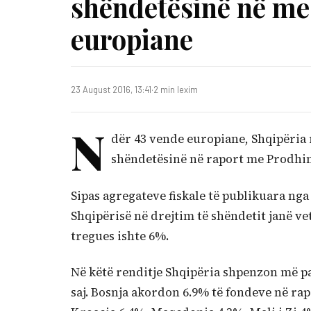
shëndetësinë në mes
europiane
23 August 2016, 13:41
·
2 min lexim
N
dër 43 vende europiane, Shqipëria 
shëndetësinë në raport me Prodhi
Sipas agregateve fiskale të publikuara ng
Shqipërisë në drejtim të shëndetit janë ve
tregues ishte 6%.
Në këtë renditje Shqipëria shpenzon më pak
saj. Bosnja akordon 6.9% të fondeve në ra