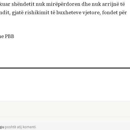
ikuar shëndetit nuk mirëpërdoren dhe nuk arrijnë të
ndit, gjatë rishikimit të buxheteve vjetore, fondet për
gju
poshtë atij komenti.