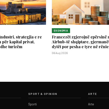
EKONOMIA
industri, strategjia e re
Francezët zgjerojnë epërsinë 
 për kapital privat,
Airbnb-të shqiptare, gjermanët
 dhe turizëm
dytët por pesha e tyre në rënie
06 Aug 2026
SPORT & OPINION
ARTE
Sporti
Arte