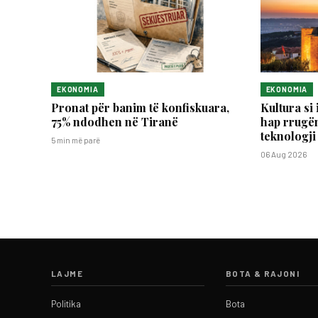
EKONOMIA
EKONOMIA
Pronat për banim të konfiskuara,
Kultura si 
75% ndodhen në Tiranë
hap rrugën
teknologji
5 min më parë
06 Aug 2026
LAJME
BOTA & RAJONI
Politika
Bota