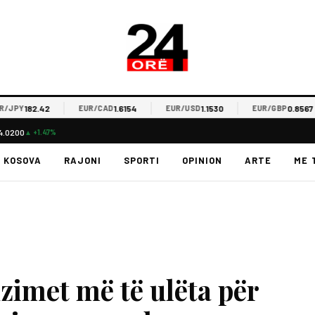
182.42
1.6154
1.1530
0.8567
JPY
EUR/CAD
EUR/USD
EUR/GBP
4.0200
▲ +1.47%
KOSOVA
RAJONI
SPORTI
OPINION
ARTE
ME 
zimet më të ulëta për