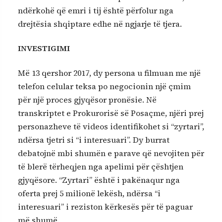
ndërkohë që emri i tij është përfolur nga
drejtësia shqiptare edhe në ngjarje të tjera.
INVESTIGIMI
Më 13 qershor 2017, dy persona u filmuan me një
telefon celular teksa po negocionin një çmim
për një proces gjyqësor pronësie. Në
transkriptet e Prokurorisë së Posaçme, njëri prej
personazheve të videos identifikohet si “zyrtari”,
ndërsa tjetri si “i interesuari”. Dy burrat
debatojnë mbi shumën e parave që nevojiten për
të blerë tërheqjen nga apelimi për çështjen
gjyqësore. “Zyrtari” është i pakënaqur nga
oferta prej 5 milionë lekësh, ndërsa “i
interesuari” i reziston kërkesës për të paguar
më shumë.