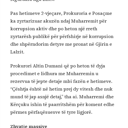
Pas hetimeve 2-vjeçare, Prokuroria e Posaçme
ka zyrtarizuar akuzën ndaj Muharremit për
korrupsion aktiv dhe po heton një rreth
zyrtarësh publikë për përfshirje në korrupsion
dhe shpërndorim detyre me pronat në Gjirin e
Lalzit.
Prokurori Altin Dumani që po heton të dyja
procedimet e lidhura me Muharremin u
rezervua të jepte detaje mbi fazën e hetimeve.
“Çështja është në hetim prej dy vitesh dhe nuk
mund të jap asnjë detaj,” tha ai. Muharremi dhe
Kërçuku ishin të paarritshëm për koment edhe
përmes përfaqësuesve të tyre ligjorë.
Zhvatje massive