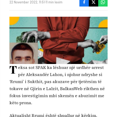
22 November 2022, 11:51
·
11 min lexim
T
eksa sot SPAK ka lëshuar një urdhër-arrest
për Aleksandër Lahon, i njohur ndryshe si
‘Rrumi’ i Sukthit, pas akuzave për tjetërsim të
tokave në Gjirin e Lalzit, BalkanWeb rikthen në
fokus investigimin mbi skemën e abuzimit me
këto prona.
Aktualisht Rrumi është shpallur në kërkim,