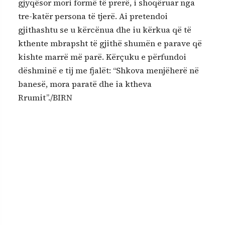
gjyqësor mori formë të prerë, i shoqëruar nga
tre-katër persona të tjerë. Ai pretendoi
gjithashtu se u kërcënua dhe iu kërkua që të
kthente mbrapsht të gjithë shumën e parave që
kishte marrë më parë. Kërçuku e përfundoi
dëshminë e tij me fjalët: “Shkova menjëherë në
banesë, mora paratë dhe ia ktheva
Rrumit”./BIRN