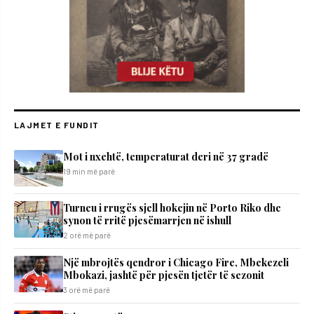
LAJMET E FUNDIT
Mot i nxehtë, temperaturat deri në 37 gradë
19 min më parë
Turneu i rrugës sjell hokejin në Porto Riko dhe
synon të rritë pjesëmarrjen në ishull
2 orë më parë
Një mbrojtës qendror i Chicago Fire, Mbekezeli
Mbokazi, jashtë për pjesën tjetër të sezonit
3 orë më parë