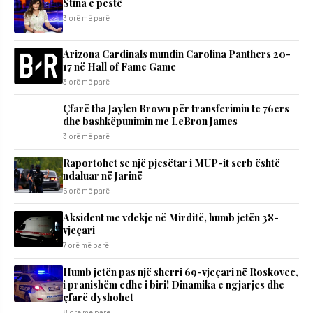
Stina e pestë
3 orë më parë
Arizona Cardinals mundin Carolina Panthers 20-
17 në Hall of Fame Game
3 orë më parë
Çfarë tha Jaylen Brown për transferimin te 76ers
dhe bashkëpunimin me LeBron James
3 orë më parë
Raportohet se një pjesëtar i MUP-it serb është
ndaluar në Jarinë
5 orë më parë
Aksident me vdekje në Mirditë, humb jetën 38-
vjeçari
7 orë më parë
Humb jetën pas një sherri 69-vjeçari në Roskovec,
i pranishëm edhe i biri! Dinamika e ngjarjes dhe
çfarë dyshohet
8 orë më parë