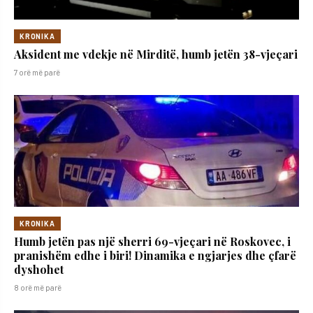
KRONIKA
Aksident me vdekje në Mirditë, humb jetën 38-vjeçari
7 orë më parë
KRONIKA
Humb jetën pas një sherri 69-vjeçari në Roskovec, i
pranishëm edhe i biri! Dinamika e ngjarjes dhe çfarë
dyshohet
8 orë më parë