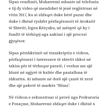
Sipas vendimit, Muharremi mbante në telefonin
e tij dy video që mendohet të jenë regjistruar në
vitin 2017, ku ai shfaqet duke bërë pazar dhe
duke i dhënë ryshfet përfaqësuesit të Avokatit
të Shtetit, Irgen Kërçuku, në mënyrë që ky i
fundit të tërhiqej nga ankimi i një procesi
gjyqësor.
Sipas përshkrimit në transkriptin e videos,
përfaqësuesi i interesave të shtetit shkoi në
takim për të tërhequr paratë, i veshur me një
bluzë në ngjyrë të kaltër dhe pantallona të
shkurtra. Ai mbante në dorë një çantë të zezë
dhe një paketë të markës “Slims”.
Në videon e sekuestruar si provë nga Prokuroria
e Posaçme, Muharremi shfaqet duke i dhënë 6