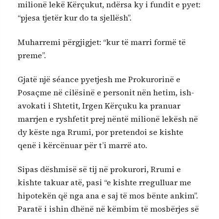
milionë lekë Kërçukut, ndërsa ky i fundit e pyet:
“pjesa tjetër kur do ta sjellësh”.
Muharremi përgjigjet: “kur të marri formë të
preme”.
Gjatë një séance pyetjesh me Prokurorinë e
Posaçme në cilësinë e personit nën hetim, ish-
avokati i Shtetit, Irgen Kërçuku ka pranuar
marrjen e ryshfetit prej nëntë milionë lekësh në
dy këste nga Rrumi, por pretendoi se kishte
qenë i kërcënuar për t’i marrë ato.
Sipas dëshmisë së tij në prokurori, Rrumi e
kishte takuar atë, pasi “e kishte rregulluar me
hipotekën që nga ana e saj të mos bënte ankim”.
Paratë i ishin dhënë në këmbim të mosbërjes së