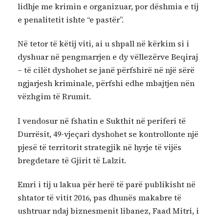
lidhje me krimin e organizuar, por dëshmia e tij
e penalitetit ishte “e pastër”.
Në tetor të këtij viti, ai u shpall në kërkim si i
dyshuar në pengmarrjen e dy vëllezërve Beqiraj
– të cilët dyshohet se janë përfshirë në një sërë
ngjarjesh kriminale, përfshi edhe mbajtjen nën
vëzhgim të Rrumit.
I vendosur në fshatin e Sukthit në periferi të
Durrësit, 49-vjeçari dyshohet se kontrollonte një
pjesë të territorit strategjik në hyrje të vijës
bregdetare të Gjirit të Lalzit.
Emri i tij u lakua për herë të parë publikisht në
shtator të vitit 2016, pas dhunës makabre të
ushtruar ndaj biznesmenit libanez, Faad Mitri, i