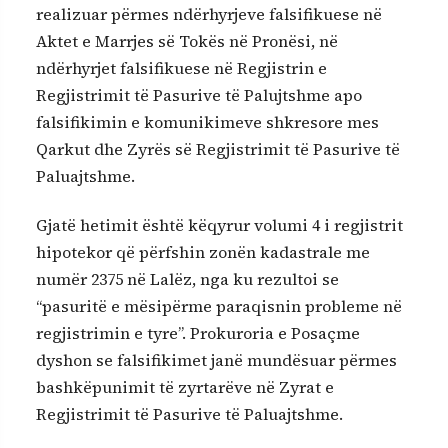
realizuar përmes ndërhyrjeve falsifikuese në
Aktet e Marrjes së Tokës në Pronësi, në
ndërhyrjet falsifikuese në Regjistrin e
Regjistrimit të Pasurive të Palujtshme apo
falsifikimin e komunikimeve shkresore mes
Qarkut dhe Zyrës së Regjistrimit të Pasurive të
Paluajtshme.
Gjatë hetimit është këqyrur volumi 4 i regjistrit
hipotekor që përfshin zonën kadastrale me
numër 2375 në Lalëz, nga ku rezultoi se
“pasuritë e mësipërme paraqisnin probleme në
regjistrimin e tyre”. Prokuroria e Posaçme
dyshon se falsifikimet janë mundësuar përmes
bashkëpunimit të zyrtarëve në Zyrat e
Regjistrimit të Pasurive të Paluajtshme.