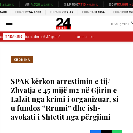
4,328
7,710
53,885
ARI
S&P 500
DOW
29 %
▲0.65 %
▼0.18 %
▼0.85 
EUR/TRY
54.9388
EUR/JPY
182.42
EUR/CAD
1.6154
EUR/USD
1.1530
07 Aug 2026
xehtë, temperaturat deri në 37 gradë
Turneu i rrugës sjell hokejin në Port
BREAKING
KRONIKA
SPAK kërkon arrestimin e tij/
Zhvatja e 45 mijë m2 në Gjirin e
Lalzit nga krimi i organizuar, si
u fundos “Rrumi” dhe ish-
avokati i Shtetit nga përgjimi