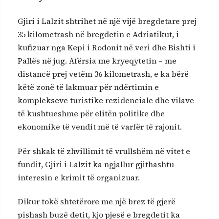
Gjiri i Lalzit shtrihet në një vijë bregdetare prej
35 kilometrash në bregdetin e Adriatikut, i
kufizuar nga Kepi i Rodonit në veri dhe Bishti i
Pallës në jug. Afërsia me kryeqytetin – me
distancë prej vetëm 36 kilometrash, e ka bërë
këtë zonë të lakmuar për ndërtimin e
komplekseve turistike rezidenciale dhe vilave
të kushtueshme për elitën politike dhe
ekonomike të vendit më të varfër të rajonit.
Për shkak të zhvillimit të vrullshëm në vitet e
fundit, Gjiri i Lalzit ka ngjallur gjithashtu
interesin e krimit të organizuar.
Dikur tokë shtetërore me një brez të gjerë
pishash buzë detit, kjo pjesë e bregdetit ka