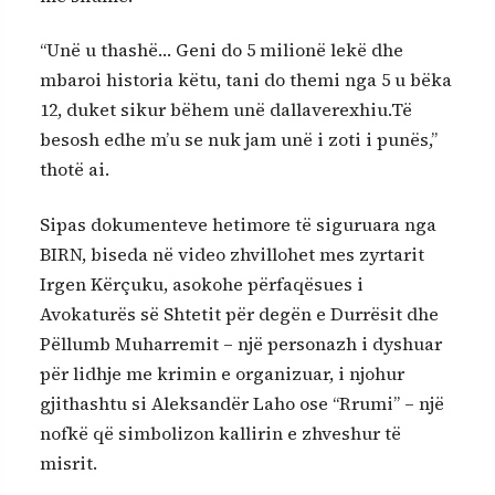
“Unë u thashë… Geni do 5 milionë lekë dhe
mbaroi historia këtu, tani do themi nga 5 u bëka
12, duket sikur bëhem unë dallaverexhiu.Të
besosh edhe m’u se nuk jam unë i zoti i punës,”
thotë ai.
Sipas dokumenteve hetimore të siguruara nga
BIRN, biseda në video zhvillohet mes zyrtarit
Irgen Kërçuku, asokohe përfaqësues i
Avokaturës së Shtetit për degën e Durrësit dhe
Pëllumb Muharremit – një personazh i dyshuar
për lidhje me krimin e organizuar, i njohur
gjithashtu si Aleksandër Laho ose “Rrumi” – një
nofkë që simbolizon kallirin e zhveshur të
misrit.