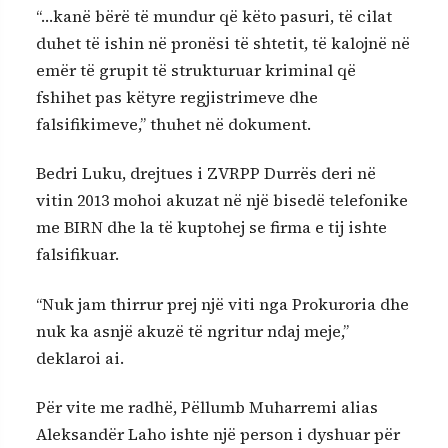
“…kanë bërë të mundur që këto pasuri, të cilat
duhet të ishin në pronësi të shtetit, të kalojnë në
emër të grupit të strukturuar kriminal që
fshihet pas këtyre regjistrimeve dhe
falsifikimeve,” thuhet në dokument.
Bedri Luku, drejtues i ZVRPP Durrës deri në
vitin 2013 mohoi akuzat në një bisedë telefonike
me BIRN dhe la të kuptohej se firma e tij ishte
falsifikuar.
“Nuk jam thirrur prej një viti nga Prokuroria dhe
nuk ka asnjë akuzë të ngritur ndaj meje,”
deklaroi ai.
Për vite me radhë, Pëllumb Muharremi alias
Aleksandër Laho ishte një person i dyshuar për