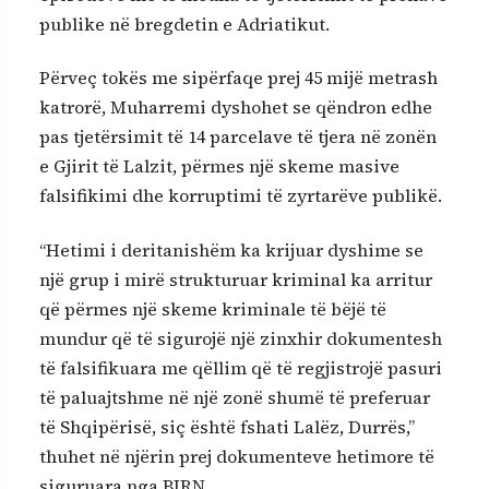
publike në bregdetin e Adriatikut.
Përveç tokës me sipërfaqe prej 45 mijë metrash
katrorë, Muharremi dyshohet se qëndron edhe
pas tjetërsimit të 14 parcelave të tjera në zonën
e Gjirit të Lalzit, përmes një skeme masive
falsifikimi dhe korruptimi të zyrtarëve publikë.
“Hetimi i deritanishëm ka krijuar dyshime se
një grup i mirë strukturuar kriminal ka arritur
që përmes një skeme kriminale të bëjë të
mundur që të sigurojë një zinxhir dokumentesh
të falsifikuara me qëllim që të regjistrojë pasuri
të paluajtshme në një zonë shumë të preferuar
të Shqipërisë, siç është fshati Lalëz, Durrës,”
thuhet në njërin prej dokumenteve hetimore të
siguruara nga BIRN.