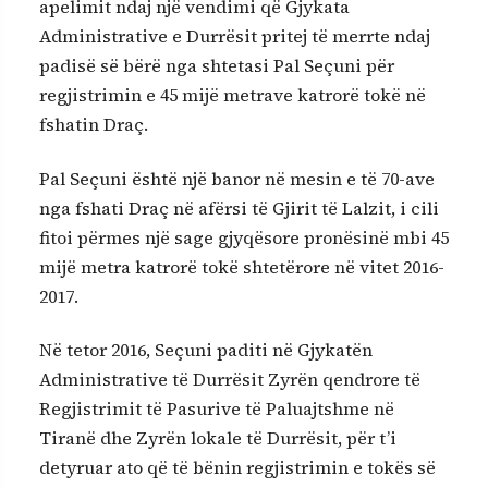
apelimit ndaj një vendimi që Gjykata
Administrative e Durrësit pritej të merrte ndaj
padisë së bërë nga shtetasi Pal Seçuni për
regjistrimin e 45 mijë metrave katrorë tokë në
fshatin Draç.
Pal Seçuni është një banor në mesin e të 70-ave
nga fshati Draç në afërsi të Gjirit të Lalzit, i cili
fitoi përmes një sage gjyqësore pronësinë mbi 45
mijë metra katrorë tokë shtetërore në vitet 2016-
2017.
Në tetor 2016, Seçuni paditi në Gjykatën
Administrative të Durrësit Zyrën qendrore të
Regjistrimit të Pasurive të Paluajtshme në
Tiranë dhe Zyrën lokale të Durrësit, për t’i
detyruar ato që të bënin regjistrimin e tokës së