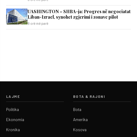
UASHINGTON – SHBA-ja: Progres në negociatat
Liban-Izrael, synohet zgjerimi i zonave pilot
8 orë më parë
LAJME
BOTA & RAJONI
Politika
Bota
Ekonomia
Amerika
Kronika
Kosova