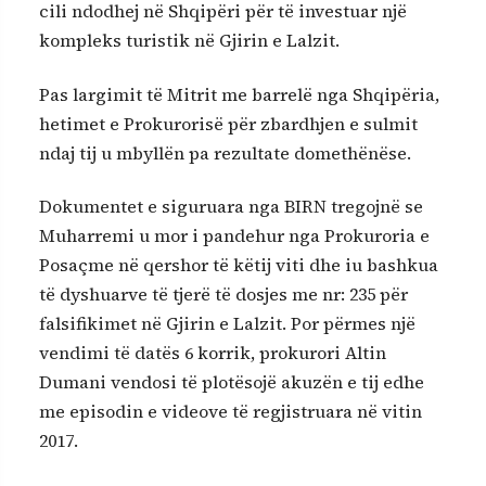
cili ndodhej në Shqipëri për të investuar një
kompleks turistik në Gjirin e Lalzit.
Pas largimit të Mitrit me barrelë nga Shqipëria,
hetimet e Prokurorisë për zbardhjen e sulmit
ndaj tij u mbyllën pa rezultate domethënëse.
Dokumentet e siguruara nga BIRN tregojnë se
Muharremi u mor i pandehur nga Prokuroria e
Posaçme në qershor të këtij viti dhe iu bashkua
të dyshuarve të tjerë të dosjes me nr: 235 për
falsifikimet në Gjirin e Lalzit. Por përmes një
vendimi të datës 6 korrik, prokurori Altin
Dumani vendosi të plotësojë akuzën e tij edhe
me episodin e videove të regjistruara në vitin
2017.