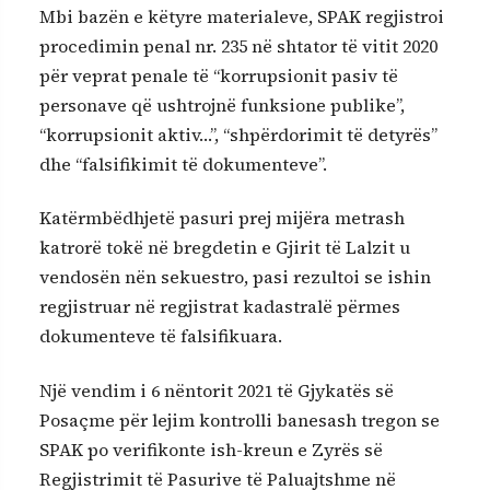
Mbi bazën e këtyre materialeve, SPAK regjistroi
procedimin penal nr. 235 në shtator të vitit 2020
për veprat penale të “korrupsionit pasiv të
personave që ushtrojnë funksione publike”,
“korrupsionit aktiv…”, “shpërdorimit të detyrës”
dhe “falsifikimit të dokumenteve”.
Katërmbëdhjetë pasuri prej mijëra metrash
katrorë tokë në bregdetin e Gjirit të Lalzit u
vendosën nën sekuestro, pasi rezultoi se ishin
regjistruar në regjistrat kadastralë përmes
dokumenteve të falsifikuara.
Një vendim i 6 nëntorit 2021 të Gjykatës së
Posaçme për lejim kontrolli banesash tregon se
SPAK po verifikonte ish-kreun e Zyrës së
Regjistrimit të Pasurive të Paluajtshme në