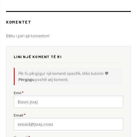
KOMENTET
Bëhu i pari që komenton!
LINI NJË KOMENT TË RI
Për t'u përgjigjur një komenti specifik, kliko butonin
💬
Përgjigju
poshtë atij komenti.
Emri
*
Email
*