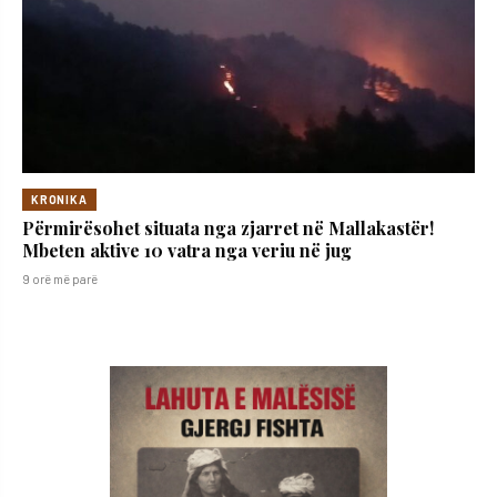
KRONIKA
Përmirësohet situata nga zjarret në Mallakastër!
Mbeten aktive 10 vatra nga veriu në jug
9 orë më parë