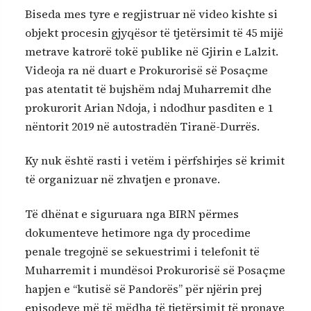
Biseda mes tyre e regjistruar në video kishte si
objekt procesin gjyqësor të tjetërsimit të 45 mijë
metrave katrorë tokë publike në Gjirin e Lalzit.
Videoja ra në duart e Prokurorisë së Posaçme
pas atentatit të bujshëm ndaj Muharremit dhe
prokurorit Arian Ndoja, i ndodhur pasditen e 1
nëntorit 2019 në autostradën Tiranë-Durrës.
Ky nuk është rasti i vetëm i përfshirjes së krimit
të organizuar në zhvatjen e pronave.
Të dhënat e siguruara nga BIRN përmes
dokumenteve hetimore nga dy procedime
penale tregojnë se sekuestrimi i telefonit të
Muharremit i mundësoi Prokurorisë së Posaçme
hapjen e “kutisë së Pandorës” për njërin prej
episodeve më të mëdha të tjetërsimit të pronave