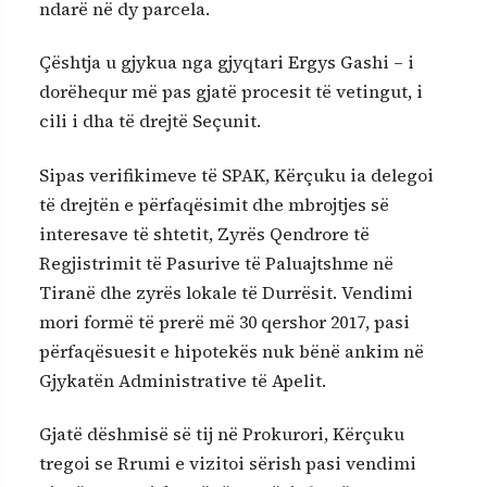
ndarë në dy parcela.
Çështja u gjykua nga gjyqtari Ergys Gashi – i
dorëhequr më pas gjatë procesit të vetingut, i
cili i dha të drejtë Seçunit.
Sipas verifikimeve të SPAK, Kërçuku ia delegoi
të drejtën e përfaqësimit dhe mbrojtjes së
interesave të shtetit, Zyrës Qendrore të
Regjistrimit të Pasurive të Paluajtshme në
Tiranë dhe zyrës lokale të Durrësit. Vendimi
mori formë të prerë më 30 qershor 2017, pasi
përfaqësuesit e hipotekës nuk bënë ankim në
Gjykatën Administrative të Apelit.
Gjatë dëshmisë së tij në Prokurori, Kërçuku
tregoi se Rrumi e vizitoi sërish pasi vendimi