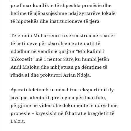
prodhuar konflikte të shpeshta pronësie dhe
hetime të njëpasnjëshme ndaj zyrtarëve lokalë
të hipotekës dhe institucioneve të tjera.
Telefoni i Muharremit u sekuestrua në kuadër
të hetimeve për zbardhjen e atentatit të
ndodhur në vendin e quajtur “Mbikalimi i
Shkozetit” më 1 nëntor 2019, ku humbi jetën
Andi Maloku dhe mbijetuan pa dëmtime të
rënda ai dhe prokurori Arian Ndoja.
Aparati telefonik iu nënshtrua ekspertimit dy
javë pas atentatit, prej nga u përftuan foto,
përgjime në video dhe dokumente të ndryshme
pronësie – kryesisht në fshatrat e bregdetit të
Lalzit.