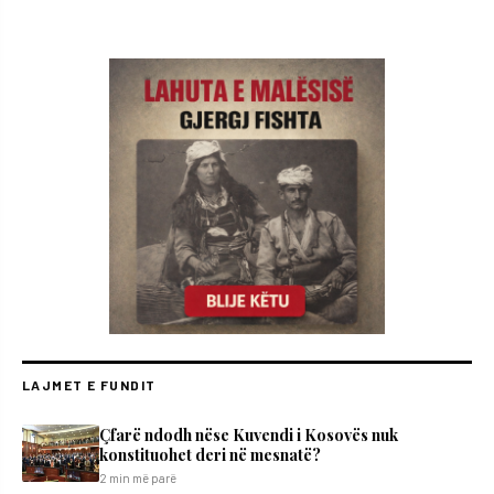
LAJMET E FUNDIT
Çfarë ndodh nëse Kuvendi i Kosovës nuk
konstituohet deri në mesnatë?
2 min më parë