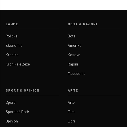
LAJME
BOTA & RAJONI
Politika
Bota
Ekonomia
Amerika
Kronika
Kosova
Kronika e Zezë
Rajoni
Maqedonia
SPORT & OPINION
ARTE
Sporti
Arte
Sporti në Botë
Film
Opinion
Libri