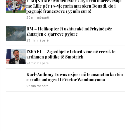
E BUJSHME/ Manchester City arrin marrëveshje
me Lille për 19-vjeçarin maroken Bouadi, do i
paguajë francezëve 135 mln euro!
20 min më parë
BM – Helikopterët ushtarakë ndërhyjnë për
shuarjen e zjarreve pyjore
23 min më parë
IZRAEL – Zgjedhjet e tetorit vënë në rrezik të
ardhmen politike të Smotrich
23 min më parë
Karl-Anthony Towns nxjerr në transmetim kartën
e rrallë autograf të Victor Wembanyama
27 min më parë