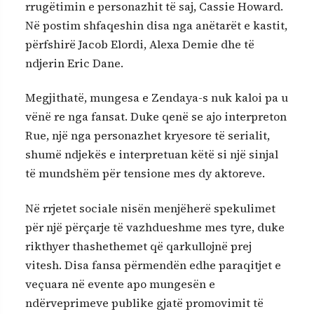
rrugëtimin e personazhit të saj, Cassie Howard.
Në postim shfaqeshin disa nga anëtarët e kastit,
përfshirë Jacob Elordi, Alexa Demie dhe të
ndjerin Eric Dane.
Megjithatë, mungesa e Zendaya-s nuk kaloi pa u
vënë re nga fansat. Duke qenë se ajo interpreton
Rue, një nga personazhet kryesore të serialit,
shumë ndjekës e interpretuan këtë si një sinjal
të mundshëm për tensione mes dy aktoreve.
Në rrjetet sociale nisën menjëherë spekulimet
për një përçarje të vazhdueshme mes tyre, duke
rikthyer thashethemet që qarkullojnë prej
vitesh. Disa fansa përmendën edhe paraqitjet e
veçuara në evente apo mungesën e
ndërveprimeve publike gjatë promovimit të