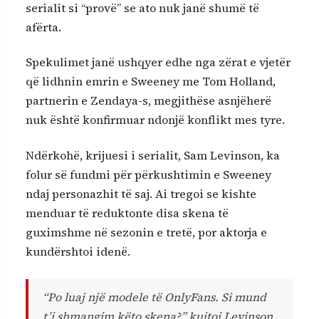
serialit si “provë” se ato nuk janë shumë të
afërta.
Spekulimet janë ushqyer edhe nga zërat e vjetër
që lidhnin emrin e Sweeney me Tom Holland,
partnerin e Zendaya-s, megjithëse asnjëherë
nuk është konfirmuar ndonjë konflikt mes tyre.
Ndërkohë, krijuesi i serialit, Sam Levinson, ka
folur së fundmi për përkushtimin e Sweeney
ndaj personazhit të saj. Ai tregoi se kishte
menduar të reduktonte disa skena të
guximshme në sezonin e tretë, por aktorja e
kundërshtoi idenë.
“Po luaj një modele të OnlyFans. Si mund
t’i shmangim këto skena?” kujtoi Levinson