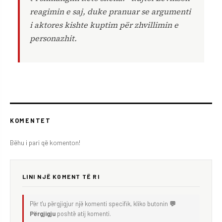
reagimin e saj, duke pranuar se argumenti
i aktores kishte kuptim për zhvillimin e
personazhit.
KOMENTET
Bëhu i pari që komenton!
LINI NJË KOMENT TË RI
Për t'u përgjigjur një komenti specifik, kliko butonin
💬
Përgjigju
poshtë atij komenti.