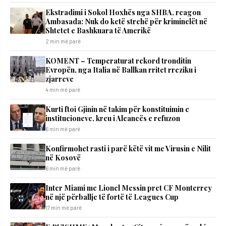
Ekstradimi i Sokol Hoxhës nga SHBA, reagon
Ambasada: Nuk do ketë strehë për kriminelët në
Shtetet e Bashkuara të Amerikë
2 min më parë
KOMENT – Temperaturat rekord tronditin
Evropën, nga Italia në Ballkan rritet rreziku i
zjarreve
4 min më parë
Kurti ftoi Gjinin në takim për konstituimin e
institucioneve, kreu i Aleancës e refuzon
6 min më parë
Konfirmohet rasti i parë këtë vit me Virusin e Nilit
në Kosovë
6 min më parë
Inter Miami me Lionel Messin pret CF Monterrey
në një përballje të fortë të Leagues Cup
17 min më parë