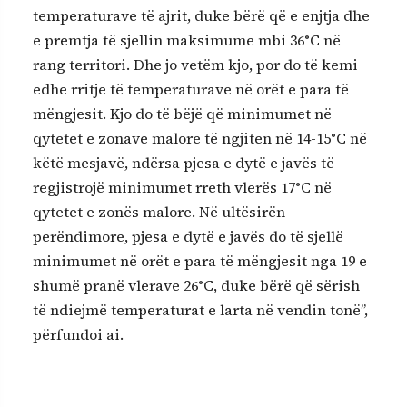
temperaturave të ajrit, duke bërë që e enjtja dhe
e premtja të sjellin maksimume mbi 36°C në
rang territori. Dhe jo vetëm kjo, por do të kemi
edhe rritje të temperaturave në orët e para të
mëngjesit. Kjo do të bëjë që minimumet në
qytetet e zonave malore të ngjiten në 14-15°C në
këtë mesjavë, ndërsa pjesa e dytë e javës të
regjistrojë minimumet rreth vlerës 17°C në
qytetet e zonës malore. Në ultësirën
perëndimore, pjesa e dytë e javës do të sjellë
minimumet në orët e para të mëngjesit nga 19 e
shumë pranë vlerave 26°C, duke bërë që sërish
të ndiejmë temperaturat e larta në vendin tonë”,
përfundoi ai.