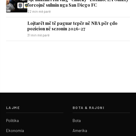
forcojnë sulmin nga San Diego FC
22 min më parë
Lojtarët më të paguar tepër në NBA për çdo
pozicion në sezonin 2026-27
31 min më parë
LAJME
BOTA & RAJONI
Politika
Bota
Ekonomia
Amerika