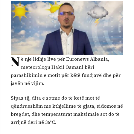
N
ë një lidhje live për Euronews Albania,
meteorologu Hakil Osmani bëri
parashikimin e motit për këtë fundjavë dhe për
javën në vijim.
Sipas tij, dita e sotme do të ketë mot të
qëndrueshëm me kthjellime të gjata, sidomos në
bregdet, dhe temperaturat maksimale sot do të
arrijnë deri në 36°C.