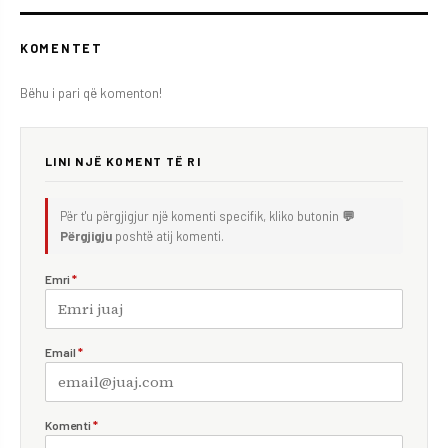
KOMENTET
Bëhu i pari që komenton!
LINI NJË KOMENT TË RI
Për t'u përgjigjur një komenti specifik, kliko butonin
💬
Përgjigju
poshtë atij komenti.
Emri
*
Email
*
Komenti
*