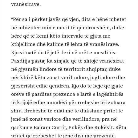
vranësirave.
“Për sa i përket javës që vjen, dita e hënë mbetet
në mbizotërimin e motit të qëndrueshëm, duke
bërë që të kemi këto intervale të gjata me
kthjellime dhe kalime të lehta të vranësirave.
Kjo situatë do të jetë deri në orët e mesditës.
Pasditja pastaj ka sinjale që të shtojë vranësirat
në gjysmën lindore të territorit shqiptar, duke
përfshirë këtu zonat verilindore, juglindore dhe
pjesërisht edhe qendrën. Kjo do të bëjë që gjatë
orëve të pasdites prezenca e lartë e lagështirës
të krijojë edhe mundësi për rrebeshe të izoluara
shiu. Rrebeshe të cilat më të dukshme pritet të
jenë në zonat veriore dhe verilindore, pra në
qarkun e Bajram Currit, Pukës dhe Kukësit. Këtu
pritet që rrebeshet të jenë disi më prezente.