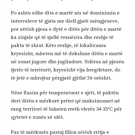
Po ashtu edhe dita e martë nis në dominimin e
intervaleve të gjata me diell gjatë mëngjeseve,
por sërish pjesa e dytë e ditës për ditën e martë
ka sinjale që të sjellë vranësira dhe reshje të
pakta të shiut. Këto reshje, të lokalizuara
kryesisht, mbeten më të dukshme ditën e martë
në zonat jugore dhe juglindore. Ndërsa në pjesën
tjetër të territorit, kryesisht vija bregdetare, do
të jetë e mbrojtur përgjatë gjithë 24-orëshit.
Nëse flasim për temperaturat e ajrit, të paktën
deri ditën e mërkurë pritet që maksimumet në
rang territori të luhaten rreth vlerës 34-35°C për
qytetet e zonës së ulët.
Pas të mërkurës pastaj fillon sërish rritja e