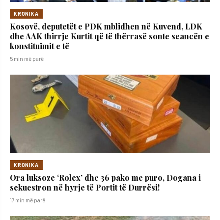
KRONIKA
Kosovë, deputetët e PDK mblidhen në Kuvend, LDK
dhe AAK thirrje Kurtit që të thërrasë sonte seancën e
konstituimit e të
5 min më parë
KRONIKA
Ora luksoze ‘Rolex’ dhe 36 pako me puro, Dogana i
sekuestron në hyrje të Portit të Durrësi!
17 min më parë