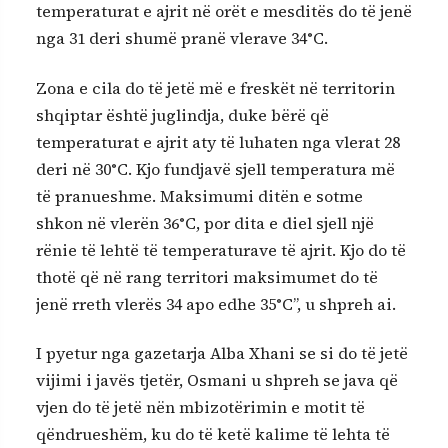
temperaturat e ajrit në orët e mesditës do të jenë
nga 31 deri shumë pranë vlerave 34°C.
Zona e cila do të jetë më e freskët në territorin
shqiptar është juglindja, duke bërë që
temperaturat e ajrit aty të luhaten nga vlerat 28
deri në 30°C. Kjo fundjavë sjell temperatura më
të pranueshme. Maksimumi ditën e sotme
shkon në vlerën 36°C, por dita e diel sjell një
rënie të lehtë të temperaturave të ajrit. Kjo do të
thotë që në rang territori maksimumet do të
jenë rreth vlerës 34 apo edhe 35°C”, u shpreh ai.
I pyetur nga gazetarja Alba Xhani se si do të jetë
vijimi i javës tjetër, Osmani u shpreh se java që
vjen do të jetë nën mbizotërimin e motit të
qëndrueshëm, ku do të ketë kalime të lehta të