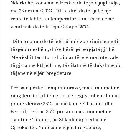
Ndërkohë, zona më e freskët do të jetë juglindja,
me 28 deri në 30°C. Dita e diel do të sjellë një
rënie të lehtë, ku temperaturat maksimale në
vend nuk do të kalojnë 34 apo 35°C.
“Dita e sotme do të jetë në mbizotërimin e motit
të qëndrueshëm, duke bërë që përgjatë gjithë
24-orëshit territori shqiptar të jetë me intervale
të gjata me kthjellime, të cilat më të dukshme do
të jenë në vijën bregdetare.
Për sa u përket temperaturave, maksimumet në
rang territori ditën e sotme regjistrohen shumë
pranë vlerave 36°C në qarkun e Elbasanit dhe
Beratit, deri në 35°C presim maksimumet në
qytetin e Tiranës, në Shkodër apo edhe në
Gjirokastër. Ndërsa në vijën bregdetare,