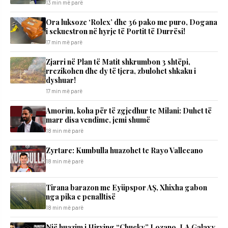
13 min më parë
Ora luksoze ‘Rolex’ dhe 36 pako me puro, Dogana
i sekuestron në hyrje të Portit të Durrësi!
17 min më parë
Zjarri në Plan të Matit shkrumbon 3 shtëpi,
rrezikohen dhe dy të tjera, zbulohet shkaku i
dyshuar!
17 min më parë
Amorim, koha për të zgjedhur te Milani: Duhet të
marr disa vendime, jemi shumë
18 min më parë
Zyrtare: Kumbulla huazohet te Rayo Vallecano
18 min më parë
Tirana barazon me Eyüpspor AȘ, Xhixha gabon
nga pika e penalltisë
18 min më parë
Një huazim i Hirving “Chucky” Lozano, LA Galaxy