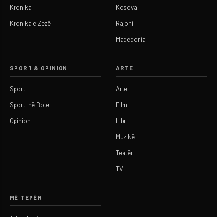
Kronika
Kosova
Kronika e Zezë
Rajoni
Maqedonia
SPORT & OPINION
ARTE
Sporti
Arte
Sporti në Botë
Film
Opinion
Libri
Muzikë
Teatër
TV
MË TEPËR