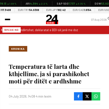
13
4,394
7,737
53,922
ARI
S&P 500
DOW
▲1.09 %
▲2.2 %
▲0.35 %
▲
.3408
EUR/TRY
54.9388
EUR/JPY
182.42
EUR/CAD
1.6154
EUR/USD
1.1
07 Aug 2026
Korridori 8 po ndërtohet, deklaratat e BDI-së janë me doza ​humori
Kosov
BREAKING
KRONIKA
Temperatura të larta dhe
kthjellime, ja si parashikohet
moti për ditët e ardhshme
04 July 2026, 14:08
·
4 min lexim