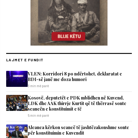
LAJMET E FUNDIT
VLEN: Korridori 8 po ndërtohet, deklaratat e
BDI-së janë me doza ​humori
3 min më parë
Kosovë, deputetët e PDK mblidhen në Kuvend,
LDK dhe AAK thirrje Kurtit që të thërrasë sonte
seancën e konstituimit e të
5 min më parë
Aleanca kërkon seancë të jashtëzakonshme sonte
për konstituimin e Kuvendit