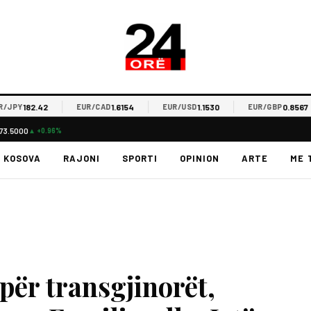
182.42
1.6154
1.1530
0.8567
Y
EUR/CAD
EUR/USD
EUR/GBP
73.5000
▲ +0.96%
KOSOVA
RAJONI
SPORTI
OPINION
ARTE
ME 
për transgjinorët,