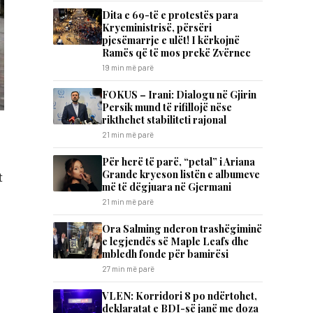
Dita e 69-të e protestës para
Kryeministrisë, përsëri
pjesëmarrje e ulët! I kërkojnë
Ramës që të mos prekë Zvërnec
19 min më parë
FOKUS – Irani: Dialogu në Gjirin
Persik mund të rifillojë nëse
rikthehet stabiliteti rajonal
21 min më parë
Për herë të parë, “petal” i Ariana
Grande kryeson listën e albumeve
t
më të dëgjuara në Gjermani
21 min më parë
Ora Salming nderon trashëgiminë
e legjendës së Maple Leafs dhe
mbledh fonde për bamirësi
27 min më parë
VLEN: Korridori 8 po ndërtohet,
deklaratat e BDI-së janë me doza ​