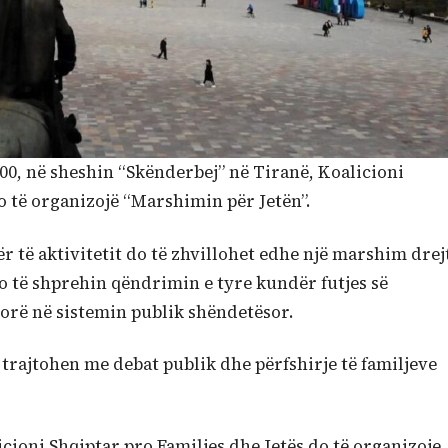
8:00, në sheshin “Skënderbej” në Tiranë, Koalicioni
o të organizojë “Marshimin për Jetën”.
 të aktivitetit do të zhvillohet edhe një marshim drej
do të shprehin qëndrimin e tyre kundër futjes së
orë në sistemin publik shëndetësor.
të trajtohen me debat publik dhe përfshirje të familjeve
icioni Shqiptar pro Familjes dhe Jetës do të organizoje