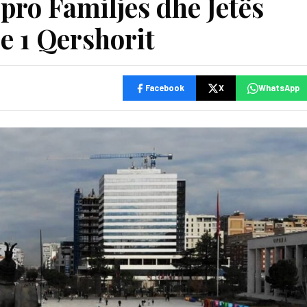
 pro Familjes dhe Jetës
e 1 Qershorit
Facebook
X
WhatsApp