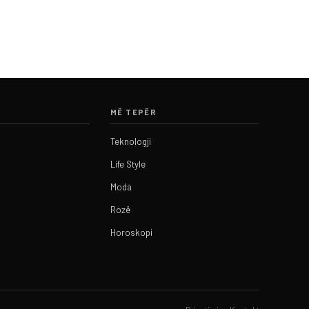
MË TEPËR
Teknologji
Life Style
Moda
Rozë
Horoskopi