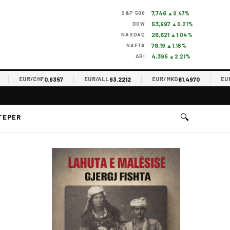
7,746
S&P 500
▲0.47%
53,997
DOW
▲0.21%
26,621
NASDAQ
▲1.04%
78.19
NAFTA
▲1.16%
4,395
ARI
▲2.21%
0.9357
93.2212
61.4970
EUR/CHF
EUR/ALL
EUR/MKD
EUR/RS
🔍
TEPER