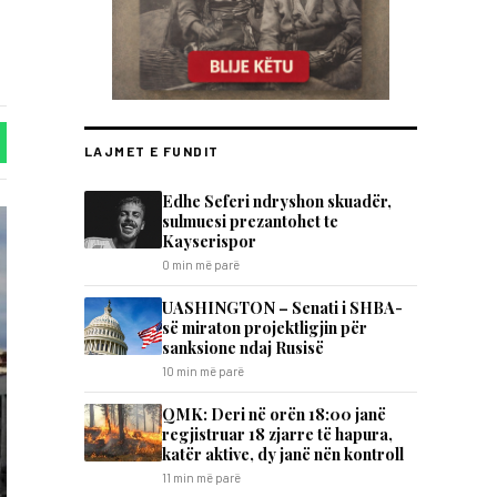
LAJMET E FUNDIT
Edhe Seferi ndryshon skuadër,
sulmuesi prezantohet te
Kayserispor
0 min më parë
UASHINGTON – Senati i SHBA-
së miraton projektligjin për
sanksione ndaj Rusisë
10 min më parë
QMK: Deri në orën 18:00 janë
regjistruar 18 zjarre të hapura,
katër aktive, dy janë nën kontroll
11 min më parë