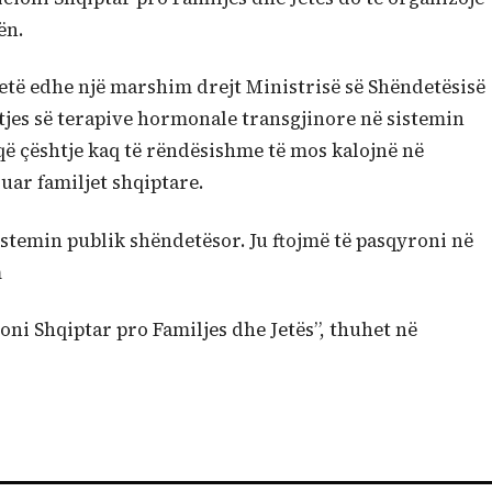
ën.
ketë edhe një marshim drejt Ministrisë së Shëndetësisë
tjes së terapive hormonale transgjinore në sistemin
që çështje kaq të rëndësishme të mos kalojnë në
uar familjet shqiptare.
sistemin publik shëndetësor. Ju ftojmë të pasqyroni në
m
cioni Shqiptar pro Familjes dhe Jetës”, thuhet në