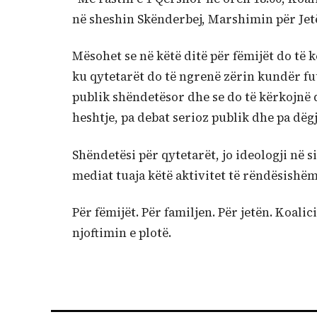
në sheshin Skënderbej, Marshimin për Jet
Mësohet se në këtë ditë për fëmijët do të 
ku qytetarët do të ngrenë zërin kundër fu
publik shëndetësor dhe se do të kërkojnë 
heshtje, pa debat serioz publik dhe pa dëgj
Shëndetësi për qytetarët, jo ideologji në 
mediat tuaja këtë aktivitet të rëndësishë
Për fëmijët. Për familjen. Për jetën. Koali
njoftimin e plotë.