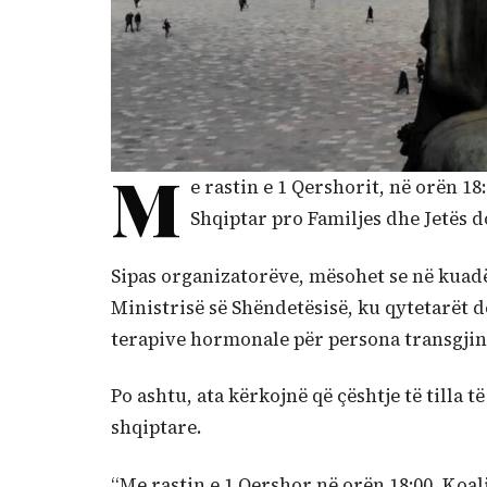
M
e rastin e 1 Qershorit, në orën 1
Shqiptar pro Familjes dhe Jetës d
Sipas organizatorëve, mësohet se në kuadër
Ministrisë së Shëndetësisë, ku qytetarët 
terapive hormonale për persona transgjin
Po ashtu, ata kërkojnë që çështje të tilla 
shqiptare.
“Me rastin e 1 Qershor në orën 18:00, Koal