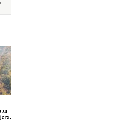
i.
mbon
jera,