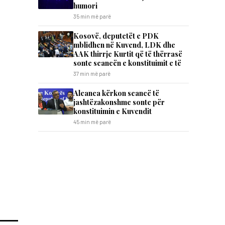
humori
35 min më parë
Kosovë, deputetët e PDK
mblidhen në Kuvend, LDK dhe
AAK thirrje Kurtit që të thërrasë
sonte seancën e konstituimit e të
37 min më parë
Aleanca kërkon seancë të
jashtëzakonshme sonte për
konstituimin e Kuvendit
45 min më parë