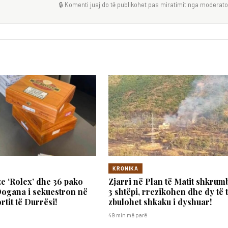
🔒 Komenti juaj do të publikohet pas miratimit nga moderator
KRONIKA
e ‘Rolex’ dhe 36 pako
Zjarri në Plan të Matit shkru
Dogana i sekuestron në
3 shtëpi, rrezikohen dhe dy të t
rtit të Durrësi!
zbulohet shkaku i dyshuar!
49 min më parë