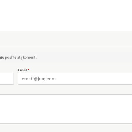
gju
poshtë atij komenti.
Email
*