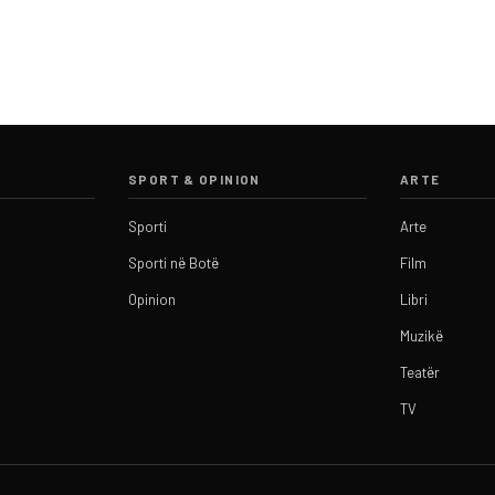
SPORT & OPINION
ARTE
Sporti
Arte
Sporti në Botë
Film
Opinion
Libri
Muzikë
Teatër
TV