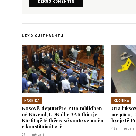
DËRGO KOMENTIN
LEXO GJITHASHTU
KRONIKA
KRONIKA
Kosovë, deputetët e PDK mblidhen
Ora luksoz
në Kuvend, LDK dhe AAK thirrje
me puro, 
Kurtit që të thërrasë sonte seancën
hyrje të Po
e konstituimit e të
49 min më parë
37 min më parë