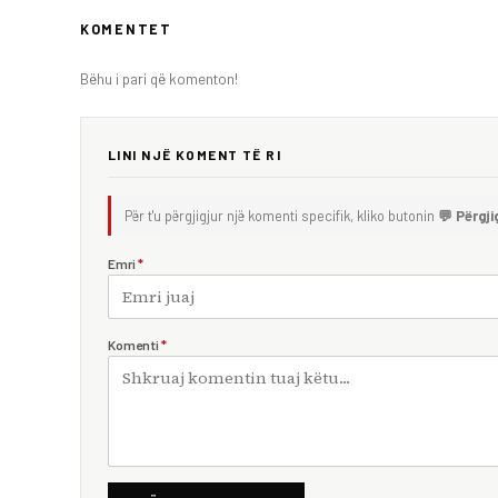
KOMENTET
Bëhu i pari që komenton!
LINI NJË KOMENT TË RI
Për t'u përgjigjur një komenti specifik, kliko butonin
💬 Përgji
Emri
*
Komenti
*